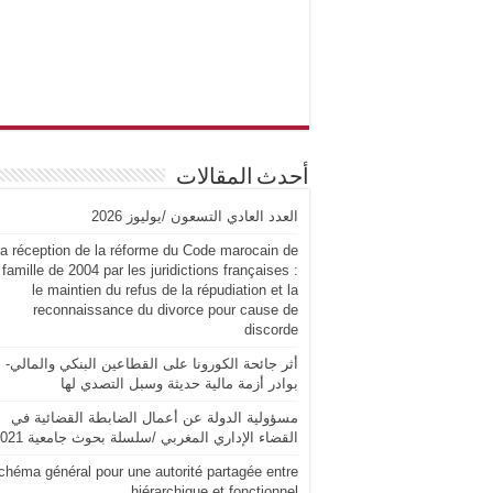
أحدث المقالات
العدد العادي التسعون /يوليوز 2026
a réception de la réforme du Code marocain de
 famille de 2004 par les juridictions françaises :
le maintien du refus de la répudiation et la
reconnaissance du divorce pour cause de
discorde
أثر جائحة الكورونا على القطاعين البنكي والمالي-
بوادر أزمة مالية حديثة وسبل التصدي لها
مسؤولية الدولة عن أعمال الضابطة القضائية في
القضاء الإداري المغربي /سلسلة بحوث جامعية 2021
chéma général pour une autorité partagée entre
hiérarchique et fonctionnel