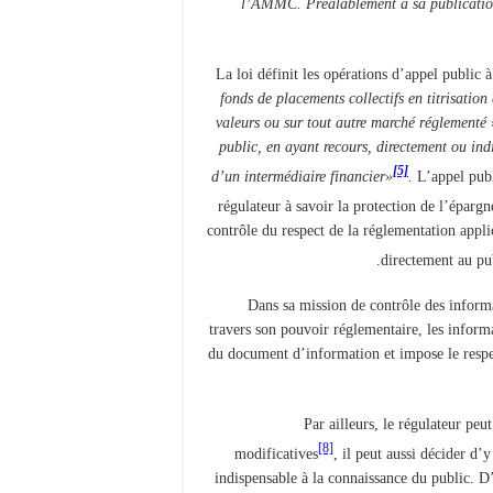
l’AMMC. Préalablement à sa publication 
La loi définit les opérations d’appel public 
fonds de placements collectifs en titrisatio
valeurs ou sur tout autre marché réglementé
public, en ayant recours, directement ou ind
[5]
d’un intermédiaire financier»
.
L’appel publ
régulateur à savoir la protection de l’éparg
contrôle du respect de la réglementation appli
.
directement au pub
Dans sa mission de contrôle des informat
travers son pouvoir réglementaire, les informa
du document d’information et impose le respe
Par ailleurs, le régulateur pe
[8]
modificatives
, il peut aussi décider d’
indispensable à la connaissance du public. D’