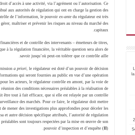
droit d’accès à une activité, via l’agrément ou l’autorisation. Ce
ibué aux autorités de régulation qui ont en charge la gestion des
ntrôle de l’information, le pouvoir
ex-ante
du régulateur est très
 gérer, maîtriser et prévenir les risques au niveau du marché des
capitaux.
financières et de contrôle des intervenants – émetteurs de titres,
que à la régulation financière, la véritable question sera alors de
savoir jusqu’où peut-on tolérer que ce contrôle aille.
L
 mission
a priori
, le régulateur est doté d’un pouvoir de décision
la
nformations qui seront fournies au public en vue d’une opération
our les acteurs, le régulateur contrôle en amont, par la voie de
a réunion des conditions nécessaires préalables à la réalisation de
it être tout à fait efficace, que si elle est relayée par un contrôle
 surveillance des marchés. Pour ce faire, le régulateur doit mettre
t de mener des investigations plus approfondies pour déceler les
sa et autre décision spécifique attribués, l’autorité de régulation
s préalables sont toujours respectées par la mise en œuvre de son
pouvoir d’inspection et d’enquête (
II
).
S