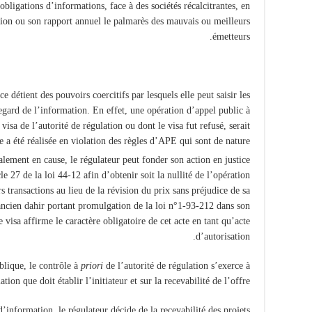
obligations d’informations, face à des sociétés récalcitrantes, en
tion ou son rapport annuel le palmarès des mauvais ou meilleurs
émetteurs.
e détient des pouvoirs coercitifs par lesquels elle peut saisir les
egard de l’information. En effet, une opération d’appel public à
visa de l’autorité de régulation ou dont le visa fut refusé, serait
 a été réalisée en violation des règles d’APE qui sont de nature
alement en cause, le régulateur peut fonder son action en justice
e 27 de la loi 44-12 afin d’obtenir soit la nullité de l’opération
rs transactions au lieu de la révision du prix sans préjudice de sa
ncien dahir portant promulgation de la loi n°1-93-212 dans son
e visa affirme le caractère obligatoire de cet acte en tant qu’acte
d’autorisation.
blique, le contrôle à
priori
de l’autorité de régulation s’exerce à
on que doit établir l’initiateur et sur la recevabilité de l’offre.
information, le régulateur décide de la recevabilité des projets