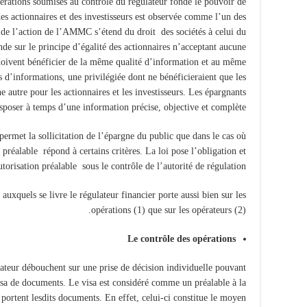
érations soumises au contrôle du régulateur fonde le pouvoir de
es actionnaires et des investisseurs est observée comme l’un des
de l’action de l’AMMC s’étend du droit des sociétés à celui du
nde sur le principe d’égalité des actionnaires n’acceptant aucune
doivent bénéficier de la même qualité d’information et au même
 d’informations, une privilégiée dont ne bénéficieraient que les
ne autre pour les actionnaires et les investisseurs. Les épargnants
isposer à temps d’une information précise, objective et complète.
ermet la sollicitation de l’épargne du public que dans le cas où
 préalable répond à certains critères. La loi pose l’obligation et
torisation préalable sous le contrôle de l’autorité de régulation.
auxquels se livre le régulateur financier porte aussi bien sur les
opérations (1) que sur les opérateurs (2).
Le contrôle des opérations
lateur débouchent sur une prise de décision individuelle pouvant
sa de documents. Le visa est considéré comme un préalable à la
s portent lesdits documents. En effet, celui-ci constitue le moyen