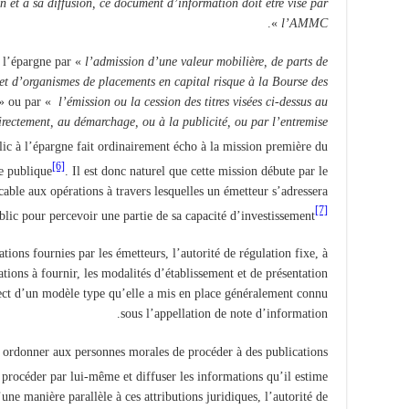
et à sa diffusion, ce document d’information doit être visé par
».
l’AMMC
à l’épargne par «
l’admission d’une valeur mobilière, de parts de
n et d’organismes de placements en capital risque à la Bourse des
» ou par «
l’émission ou la cession des titres visées ci-dessus au
irectement, au démarchage, ou à la publicité, ou par l’entremise
ic à l’épargne fait ordinairement écho à la mission première du
[6]
ne publique
. Il est donc naturel que cette mission débute par le
cable aux opérations à travers lesquelles un émetteur s’adressera
[7]
lic pour percevoir une partie de sa capacité d’investissement
ions fournies par les émetteurs, l’autorité de régulation fixe, à
tions à fournir, les modalités d’établissement et de présentation
ct d’un modèle type qu’elle a mis en place généralement connu
sous l’appellation de note d’information.
ut ordonner aux personnes morales de procéder à des publications
y procéder par lui-même et diffuser les informations qu’il estime
une manière parallèle à ces attributions juridiques, l’autorité de