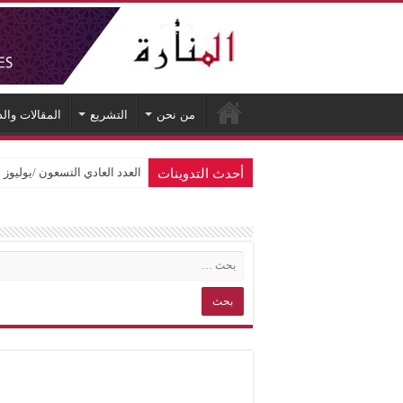
من نحن
التشريع
المقالات وال
أحدث التدوينات
العدد العادي التسعون /يوليوز 2026