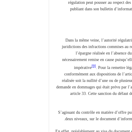
régulation peut pousser au respect des 
publiant dans son bulletin d’informa
Dans la même veine, l’autorité régulatric
juridictions des infractions commises au r
l’épargne réalisée en l’absence du 
nécessairement remise en cause puisqu’elle
[9]
impérative
. Pour la remettre lég
conformément aux dispositions de l’articl
réalisée soit la nullité d’une ou de plusieu
demande en dommages qui était prévu par l’a
article 33. Cette sanction du défaut d
S’agissant du contrôle en matière d’offre pu
deux niveaux, sur le document d’informati
En effet, préalablement au visa du document d’