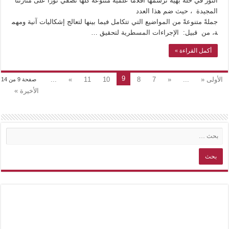
النور في حلة بهية ترسمها أقلاما علميةً متنوعةً كلها تضفي نورًا على منارتنا
المجيدة ، حيث ضم هذا العدد
جملةً متنوعةً من المواضيع التي تتكامل فيما بينها لتعالج إشكاليات آنية ومهم
ة، من قبيل: الإجراءات المسطرية لتحقيق …
أكمل القراءة »
9
الأولى «
...
«
7
8
10
11
»
...
صفحة 9 من 14
الأخيرة »