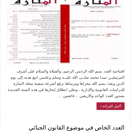
افتتاحية العدد بسم الله الرحمن الرحيم، والصلاة والسلام على أشرف
المرسليـن نبينـا محمد صلــى الله عليــه وسلم وعلىمن اتبع هديه إلى يوم
الدين وبعد؛ بسم الله مجراها ومرساها نرفع أشرعة سفينة مجلة المنارة
للدراسات القانونية والإدارية ، ونعلن انطلاق إبحارها في هذه السنة الجديدة
بصدور العدد الواحد والاربعين ، خائضين …
أكمل القراءة »
العدد الخاص في موضوع القانون الجنائي