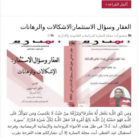
أكمل القراءة »
العقار وسؤال الاستثمار:الاشكالات والرهانات
منشورات مجلة المنارة للدراسات القانونية والإدارية
0
وَمَن يَتَّقِ اللَّـهَ يَجْعَل لَّهُ مَخْرَجًا*وَيَرْزُقْهُ مِنْ حَيْثُ لَا يَحْتَسِبُ وَمَن يَتَوَكَّلْ عَلَى
اللَّـهِ فَهُوَ حَسْبُهُ إِنَّ اللَّـهَ بَالِغُ أَمْرِهِ قَدْ جَعَلَ اللَّـهُ لِكُلِّ شَيْءٍ قَدْرًا). “سورة
الطلاق، آية: 2-3”.في ظل هذه الأجواء الروحانية والإيمانية الرمضانية، وفرحة
استقبال عيد الفطر، أبت مجلة المنارة إلا أن تشارككم هذه الفرحة بقرب