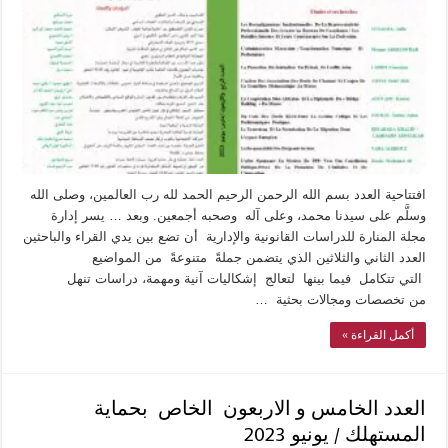
افتتاحية العدد بسم الله الرحمن الرحيم الحمد لله رب العالمين، وصلى الله
وسلَّم على سيدنا محمد، وعلى آله وصحبه أجمعين. وبعد … يسر إدارة
مجلة المنارة للدراسات القانونية والإدارية أن تضع بين يدي القراء والباحثين
العدد الثاني والثلاثين الذي يتضمن جملةً متنوعةً من المواضيع
التي تتكامل فيما بينها لتعالج إشكاليات آنية ومهمة، دراسات تنهل
من تخصصات ومجالات بحثية …
أكمل القراءة »
العدد الخامس و الاربعون الخاص بحماية
المستهلك / يونيو 2023