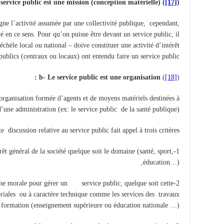
service public est une mission (conception matérielle) (
[17]
):
gne l’activité assumée par une collectivité publique, cependant,
té en ce sens. Pour qu’on puisse être devant un service public, il
’échèle local ou national – doive constituer une activité d’intérêt
publics (centraux ou locaux) ont entendu faire un service public
:
b- Le service public est une organisation
(
[18]
)
 organisation formée d’agents et de moyens matériels destinées à
’une administration (ex: le service public de la santé publique).
te discussion relative au service public fait appel à trois critères:
térêt général de la société quelque soit le domaine (santé, sport,
éducation…),
sonne morale pour gérer un service public, quelque soit cette
riales ou à caractère technique comme les services des travaux
 formation (enseignement supérieure ou éducation nationale …),