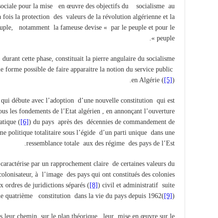
 sociale pour la mise en œuvre des objectifs du socialisme au
a fois la protection des valeurs de la révolution algérienne et la
euple, notamment la fameuse devise « par le peuple et pour le
peuple ».
 durant cette phase, constituait la pierre angulaire du socialisme
ule forme possible de faire apparaitre la notion du service public
en Algérie (
[5]
).
qui débute avec l’adoption d’une nouvelle constitution qui est
us les fondements de l’Etat algérien , en annonçant l’ouverture
atique (
[6]
) du pays après des décennies de commandement de
ime politique totalitaire sous l’égide d’un parti unique dans une
ressemblance totale aux des régime des pays de l’Est.
e caractérise par un rapprochement claire de certaines valeurs du
olonisateur, à l’image des pays qui ont constitués des colonies
x ordres de juridictions séparés (
[8]
) civil et administratif suite
e quatrième constitution dans la vie du pays depuis 1962(
[9]
).
es leur chemin sur le plan théorique, leur mise en œuvre sur le