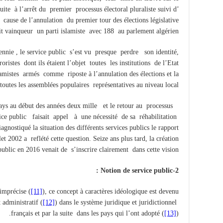
ite à l’arrêt du premier processus électoral pluraliste suivi d’
cause de l’annulation du premier tour des élections législative
t vainqueur un parti islamiste avec 188 au parlement algérien.
ennie , le service public s’est vu presque perdre son identité,
oristes dont ils étaient l’objet toutes les institutions de l’Etat
slamistes armés comme riposte à l’annulation des élections et la
toutes les assemblées populaires représentatives au niveau local .
ays au début des années deux mille et le retour au processus
rvice public faisait appel à une nécessité de sa réhabilitation
agnostiqué la situation des différents services publics le rapport
let 2002 a reflété cette question. Seize ans plus tard, la création
public en 2016 venait de s’inscrire clairement dans cette vision.
2-Notion de service public :
 imprécise (
[11]
), ce concept à caractères idéologique est devenu
t administratif (
[12]
) dans le système juridique et juridictionnel
français et par la suite dans les pays qui l’ont adopté (
[13]
).