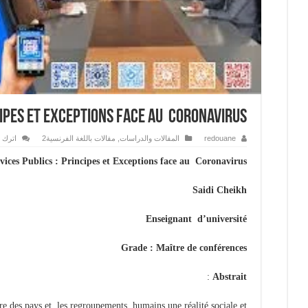
ncipes et Exceptions face au Coronavirus
اترك ت
مقالات باللغة الفرنسية2
,
المقالات والدراسات
redouane
rvices Publics : Principes et Exceptions face au Coronavirus
Saidi Cheikh
Enseignant d’université
Grade : Maître de conférences
:
Abstrait
oire des pays et les regroupements humains une réalité sociale et