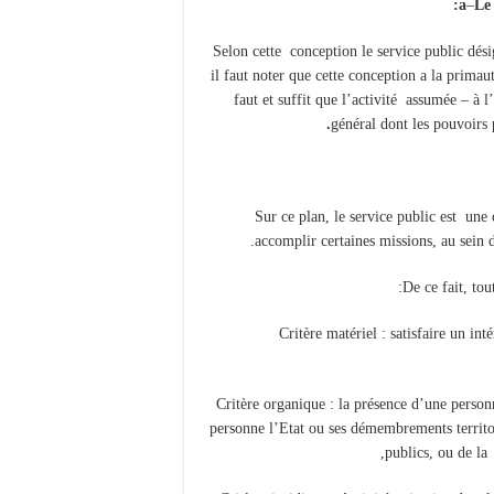
a
–
Le 
Selon cette conception le service public dési
il faut noter que cette conception a la primau
faut et suffit que l’activité assumée – à l
.
général dont les pouvoirs 
Sur ce plan, le service public est une
accomplir certaines missions, au sein d
De ce fait, tou
1-Critère matériel : satisfaire un in
2-Critère organique : la présence d’une per
personne l’Etat ou ses démembrements territo
publics, ou de la