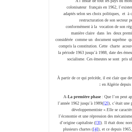
A l’instar de tout les pays du mo
colonisateur français en 1962, l’existe
adaptés selon ses choix politiques, et 
restructuration de son secteur
conformément à la vocation de son régi
manière claire dans les deux premiè
considérée comme un document suprême qui se
compris la constitution. Cette charte
acour
la période 1963 jusqu’à 1988, date des émeu
socialisme. Ces émeutes se sont pris 
À partir de ce qui précède, il est clair que 
:
en Algérie depuis
A-
La première phase
: Que l’on peut ap
l’année 1962 jusqu’à 1989(
[2]
), c’était une
développementiste ».Elle se caractér
l’économie et une répression des mécanisme
d’origine capitaliste (
[3]
). Il était donc no
plusieurs chartes (
[4]
), et ce depuis 196