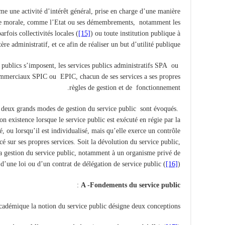
e une activité d’intérêt général, prise en charge d’une manière
que morale, comme l’Etat ou ses démembrements, notamment les
arfois collectivités locales (
[15]
) ou toute institution publique à
tère administratif, et ce afin de réaliser un but d’utilité publique.
s publics s’imposent, les services publics administratifs SPA ou
 commerciaux SPIC ou EPIC, chacun de ses services a ses propres
règles de gestion et de fonctionnement.
on deux grands modes de gestion du service public sont évoqués.
n existence lorsque le service public est exécuté en régie par la
é, ou lorsqu’il est individualisé, mais qu’elle exerce un contrôle
cé sur ses propres services. Soit la dévolution du service public,
la gestion du service public, notamment à un organisme privé de
 d’une loi ou d’un contrat de délégation de service public (
[16]
).
:
A -Fondements du service public
académique la notion du service public désigne deux conceptions: