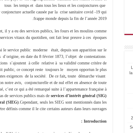
ers tous
les temps et dans tous les lieux et les conjonctures que
r conjoncture actuelle causée par la crise sanitaire covid -19 qui
frappe monde depuis la fin de l’année 2019.
, il y a eu des services publics, les fours et les moulins comme
services vitaux du quotidien, ont fait leur preuve à ces époques.
i le service public moderne était, depuis son apparition sur le
s d’origine, en date du 8 février 1873, l’objet de contestations
ations s’ajoutent à celle relative à sa validité comme critère de
L
roit public, ce concept reste toujours le moyen opportun le plus
la
tes exigences de la société.
De ce fait
,
toute démarche visant
lon notre avis, conjoncturelle et de nul effet en absence de toute
ué, c’est ce qui a été remarqué suite à l’appartenance française à
pas de services publics mais de
services d’intérêt général (SIG)
éral (SIEG)
.Cependant, seuls les SIEG sont mentionnés dans les
être définis comme il le cite certains auteurs dans leurs ouvrages.
Introduction :
S