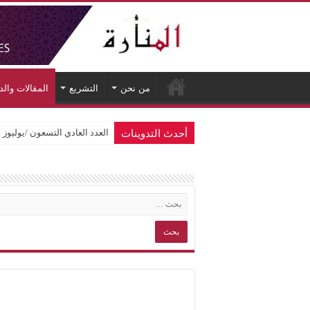
من نحن
التشريع
المقالات وال
أحدث التدوينات
العدد العادي التسعون /يوليوز 2026