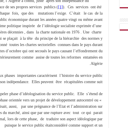
nde, l’Algérie a connu, juste après son indépendance du
nce de ses propres services publics (
[1]
). Ces services ont été
à chaque fois, que des mutations l’exige. C’était le cas de la
 public économique durant les années quatre vingt ou même avant
me politique inspirée de l’idéologie socialiste exprimée d’une
res décennies , dans la charte nationale en 1976 . Une charte
 plaçait à la tête du principe de la hiérarchie des normes y
onné toutes les chartes sectorielles connues dans le pays durant
tes d’octobre qui ont secoués le pays causant l’effondrement du
ultérieurement comme assise de toutes les reformes entamées en
Algérie.
deux phases importantes caractérisent l’histoire du service public
 son indépendance. Elles peuvent être récapitulées comme suit
peler phase d’idéologisation du service public. Elle s’étend de
 phase orientée vers un projet de développement autocentré ou «
isait, aussi, par une prégnance de l’Etat et l’administration sur
s du marché, ainsi que par une rupture avec tout ce qui parait
rmal, lors de cette phase, de traduire son aspect idéologique par
5, puisque le service public étaitconsidéré comme support et un