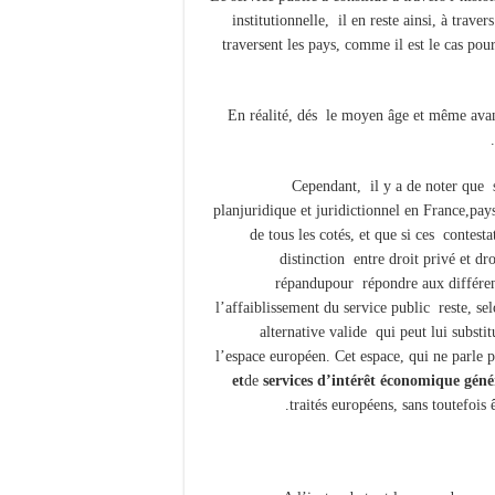
institutionnelle, il en reste ainsi, à trav
traversent les pays, comme il est le cas pou
En réalité, dés le moyen âge et même avant
Cependant, il y a de noter que s
planjuridique et juridictionnel en France,pay
de tous les cotés, et que si ces contest
distinction entre droit privé et d
répandupour répondre aux différen
l’affaiblissement du service public reste, se
alternative valide qui peut lui substit
l’espace européen. Cet espace, qui ne parle 
et
de
services d’intérêt économique gén
traités européens, sans toutefois 