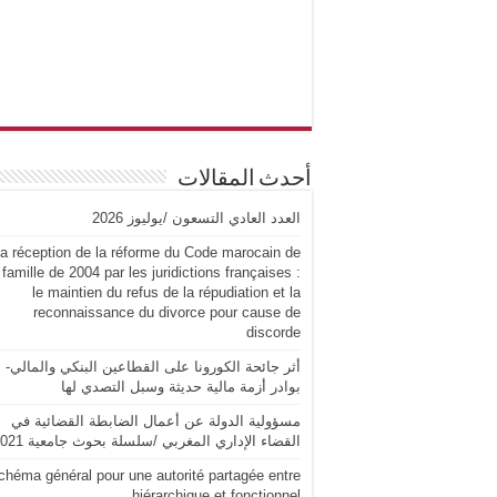
أحدث المقالات
العدد العادي التسعون /يوليوز 2026
a réception de la réforme du Code marocain de
 famille de 2004 par les juridictions françaises :
le maintien du refus de la répudiation et la
reconnaissance du divorce pour cause de
discorde
أثر جائحة الكورونا على القطاعين البنكي والمالي-
بوادر أزمة مالية حديثة وسبل التصدي لها
مسؤولية الدولة عن أعمال الضابطة القضائية في
القضاء الإداري المغربي /سلسلة بحوث جامعية 2021
chéma général pour une autorité partagée entre
hiérarchique et fonctionnel