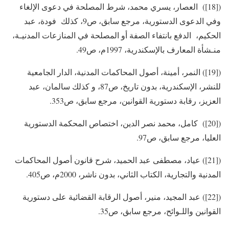
([18]) العصار، يسري محمد، شرط المصلحة في دعوى الإلغاء
وفي الدعوى الدستورية، مرجع سابق، ص9، كذلك فودة، عبد
الحكيم، الدفع بانتفاء الصفة أو المصلحة في المنازعات المدنيـة،
منـشأة المعارف بالإسكندرية، 1997م، ص49.
([19]) النمر، أمينة، أصول المحاكمات المدنية، الدار الجامعية
للنشر، الإسكندرية، بدون تاريخ، ص87، و كذلك سالمان، عبد
العزيز، رقابة دستورية القوانين، مرجع سابق، ص353.
([20]) كامل، محمد نصر الدين، اختصاص المحكمة الدستورية
العليا، مرجع سابق، ص97.
([21]) عياد، مصطفى عبد الحميد، شرح قانون أصول المحاكمات
المدنية والتجارية، الكتاب الثاني، بدون ناشر، 2000م، ص405.
([22]) عبد المجيد، منير، أصول الرقابة القضائية على دستورية
القوانين واللـوائح، مرجع سابق، ص35.