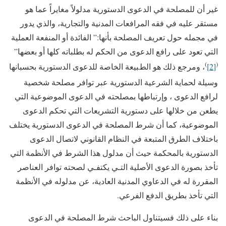
غير أن ﻟﻠﻤﺼﻠﺤﺔ ﻓﻲ الدعوى الدستورية مدلولاً مغايراً عما هو
مستقر عليه في فقه المرافعات المدنية والتجارية، والذي يدور
في مجمله حول تعريف المصلحة بأنها:” الفائدة أو المنفعة العملية
التي تعود على رافع الدعوى من الحكم له بطلباته كلها أو بعضها”
)
(
[2]
، ومرجع ذلك هو الطبيعة الخاصة للدعوى الدستورية بحسبانها
وسيلة لحماية الشرعية الدستورية عبر توافر مصلحة شخصية
لرافع الدعوى ، وإرتباطها بمصلحته في الدعوى الموضوعية التي
يطعن من خلالها على دستورية التشريعات التي تحكم الدعوى
الموضوعية، كما أن شرط المصلحة في الدعوى الدستورية يختلف
باختلاف الطرق المتبعة في النظام القانوني لاتصال الدعوى
الدستورية بالمحكمة حيث أن مدلول هذا الشرط في الأنظمة التي
تأخذ بصورة الدعوى الأصلية التـي يكتفـي لصحته توافر العناصر
المقررة له في الدعاوي المدنية العادية، عن مدلوله في الأنظمة
التي تأخذ بطريق الدفع الفرعي.
بناء على ذلك فسيتناول الباحث شرط المصلحة في الدعوى