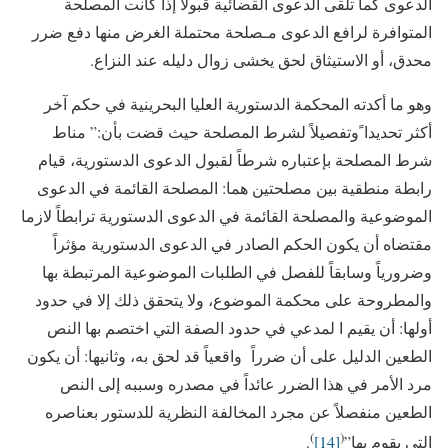
الدعوى كما تلقى الدعوى القضائية قبولاً إذا كانت المصلحة
المتوافرة لرافع الدعوى مـصلحة محتملة الغرض منها دفع ضرر
محدق، أو الاستيثاق لحق يخشى زوال دليله عند النزاع.
وهو ما أكدته المحكمة الدستورية العليا البحرينية في حكم آخر
أكثر تحديدا ًوتفصيلاً لشرط المصلحة حيث قضت بأن:” مناط
شرط المصلحة بإعتباره شرطاً لقبول الدعوى الدستورية، قيام
رابطة منطقية بين مصلحتين هما: المصلحة القائمة في الدعوى
الموضوعية والمصلحة القائمة في الدعوى الدستورية ترابطاً لازما
مقتضاه أن يكون الحكم الصادر في الدعوى الدستورية مؤثراً
وضرورياً وسابقاً للفصل في الطلبات الموضوعية المرتبطة بها
والمطروحة على محكمة الموضوع، ولا يتحقق ذلك إلا في حدود
أولها: أن يقيم ا لمدعي في حدود الصفة التي اختصم بها النص
الطعين الدليل على أن ضرراً واقعياً قد لحق به، وثانيها: أن يكون
مرد الأمر في هذا الضرر عائداً في مصدره وسببه إلى النص
الطعين منفصلاً عن مجرد المخالفة النظرية للدستور بعناصره
)
(
التي يقوم بها”
[14]
.