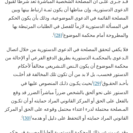
قـد جـرى علـى أن المصلحة الشخصية المباشرة تعد شرطاً لقبول
الدعوى الدستورية، وإن مناطها أن يكون ثمـة ارتباط بينها وبين
المصلحة القائمة في الدعوى الموضوعية، وذلك بأن يكون الحكم
في المسألة الدستورية لازماً للفصل في الطلبات المرتبطة بها
)
(
والمطروحة أمام محكمة الموضوع
[28]
.
فلا يكفي لتحقق المصلحة في الدعوى الدستورية من خلال اتصال
الـدعوى بالمحكمـة الدستورية بطريق الدفع الفرعي أو الإحالة من
محكمة الموضوع أن يكون الـنص التـشريعي مخالفاً لأحكام
الدستور فحسب، بل لا بد من أن تكون تلك المخالفة قد أخلـت
)
(
بأحـد الحقـوق
[29]
بحيث يكـون ذلـك المنصوص عليها في
الدستور على نحو ألحق بالشخص ضرراً مباشراً الضرر قد وقع
بالفعل على الحق أو المركز القانوني المراد حمايته أو أن تكـون
المـصلحة محتملة لدرء اعتداء محتمل وقوعه على الحق أو المركز
)
(
القانوني المراد حمايته أو التحفظ على دليل أو هدمه
[30]
.
وقد عبرت عن ذلك المحكمة الدستورية العليا المصرية في حكم