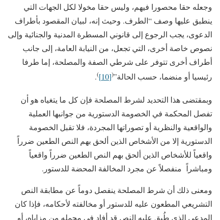
وجعله حقا محصورا فيهم، وليس حقا مخولا لكل الجهات التي
ينطبق عليها وصف “الطرف. وحيث إنه، لبيان المقصود بأطراف
الدعوى، يجب الرجوع إلى قانوني المسطرة المدنية والجنائية وإلى
نصوص خاصة أخرى، التي تجعل، من النيابة العامة، إلى جانب
أطراف أخرى تتوفر على شرطي الصفة والمصلحة، إما طرفا
)
(
رئيسيا أو منضما، حسب الحالة”
[10]
.
وبمقتضى هذا التحديد لشرط المصلحة فإن كل ما يتغياه ﻫﻭ ﺃﻥ
تفصل المحكمة ﻓﻲ ﺍﻟﺨﺼﻭﻤﺔ الدستورية من جوانبها العملية
والواقعية والنظرية أو تصوراتها المجردة، ﻓﻼ تقبل الخصومة
الدستورية إلا من الأشخاص الذين ألحق بهم النص الطعين ضرراً
واقعياً للأشخاص الذين ألحق بهم النص الطعين ضرراً واقعياً
ومباشراً منفصلاً عن مجرد المخالفة المحضة للدستور.
ومعنى ذلك أن شرط المصلحة ينفصل دوماً عن مطابقة النص
التشريعي المطعون عليه للدستور أو مخالفته لأحكامه، فإذا كان
المدعي الذي طُبق عليه النص قد أفاد في مجمله من مزاياه، أو