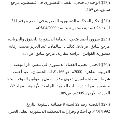
([23]) الوحيدي، فتحي، القضاء الدستوري في فلسطين، مرجع
سابق، ص 169.
([24]) حكم المحكمة الدستورية المصرية في القضية رقم 214
لسنة 26 قضائية دستورية بجلسة 05/04/2009م.
([25]) سرور، أحمد فتحي، الحماية الدستورية للحقوق والحريات،
مرجع سابق، ص202، كذلك د. سالمان، عبد العزيز محمد، رقابة
دستورية القوانين “دراسة مقارنة، مرجع سابق، ص353.
([26]) الجمل، يحيى، القضاء الدستوري في مصر، دار النهضة
العربية، القاهرة، 2000م، ص166، كذلك الحسبان، عيد أحمد،
شرط المصلحة لقبول دعوى وقف العمل بالقوانين المؤقتة، بحث
منشور بالمجلـة دراسـات العلمية، الجامعة الأردنية، المجلد 32،
العدد 2، الأردن، 2005م، ص389.
([27]) القضية رقم 22 لسنة 8 قضائية دستوية، بتاريخ
04/01/1992م، أحكام وقرارات المحكمة الدستورية العليا، الجـزء