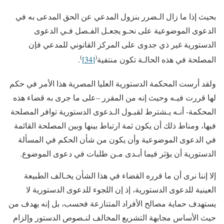
بحيث إذا ما زال الـضرر بنزول المدعي عن الحق المدعى به في
الدعوى الموضوعية على نحـو يجعـل الفـصل فـي الدعوى
الدستورية غير ذي جدوى على المركز القانوني للمدعي فإن
)
(
المصلحة في هذه الحالـة تكون منتفية
[34]
.
ولقد أرست المحكمة الدستورية العليا المصرية هذا الأمر في حكم
لها قررت فيـه وحيث إنه من المقرر –على ما جرى به قضاء هذه
المحكمة- أنـه يـشترط لقبـول الـدعوى الدستورية توافر المصلحة
فيها، ومناط ذلك أن يكون ثمة ارتباط بينها وبين المصلحة القائمة
في الدعوى الموضوعية وأن يكون من شأن الحكم في المسألة
الدستورية أن يؤثر فيما أبـدى مـن طلبات في دعوى الموضوع.
إلا إننا نرى أن ما قرره القضاء في هذا الشأن يخـالف الطبيعة
العينية للدعوى الدستورية، إذ إن اللجوء للدعوى الدستورية لا
يستهدف حماية مصالح الأفراد المتنازعة فحسب، بل إنه يهدف من
حيث الأساس مجابهة التشريع المخالف لنـصوص الدستور وإلزام