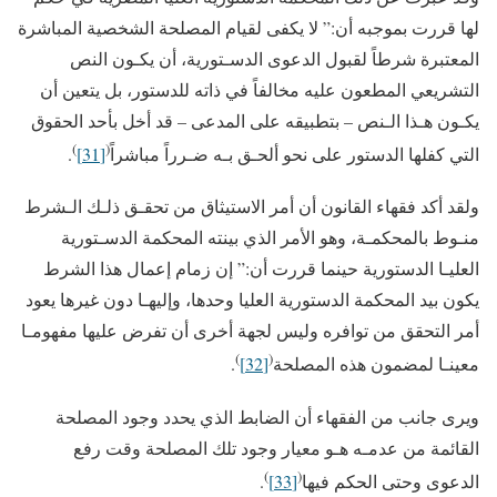
لها قررت بموجبه أن:” لا يكفى لقيام المصلحة الشخصية المباشرة
المعتبرة شرطاً لقبول الدعوى الدسـتورية، أن يكـون النص
التشريعي المطعون عليه مخالفاً في ذاته للدستور، بل يتعين أن
يكـون هـذا الـنص – بتطبيقه على المدعى – قد أخل بأحد الحقوق
)
(
التي كفلها الدستور على نحو ألحـق بـه ضـرراً مباشراً
[31]
.
ولقد أكد فقهاء القانون أن أمر الاستيثاق من تحقـق ذلـك الـشرط
منـوط بالمحكمـة، وهو الأمر الذي بينته المحكمة الدسـتورية
العليـا الدستورية حينما قررت أن:” إن زمام إعمال هذا الشرط
يكون بيد المحكمة الدستورية العليا وحدها، وإليهـا دون غيرها يعود
أمر التحقق من توافره وليس لجهة أخرى أن تفرض عليها مفهومـا
)
(
معينـا لمضمون هذه المصلحة
[32]
.
ويرى جانب من الفقهاء أن الضابط الذي يحدد وجود المصلحة
القائمة من عدمـه هـو معيار وجود تلك المصلحة وقت رفع
)
(
الدعوى وحتى الحكم فيها
[33]
.