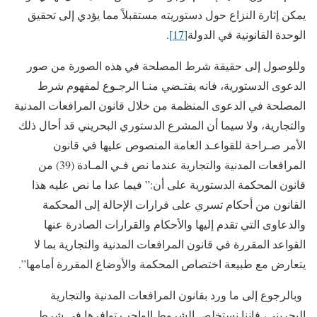
يمكن إثارة النزاع حول دستوريته مستقبلاً مما يؤدي إلى تحقيق
الوحدة القانونية في الدولة
[17]
.
وللوصول إلى حقيقة شرط المصلحة في هذه الصورة من صور
الدعوى الدستورية، فانه يقتـضي منـا الرجـوع لمفهوم شرط
المصلحة في الدعوى المنظمة من خلال قانون المرافعات المدنية
والتجارية، ولا سيما أن المشرع الدستوري البحريني قد أحال ذلك
الأمر صـراحة للقواعـد العامة المنصوص عليها في قانون
المرافعات المدنية والتجارية عندما نص فـي المـادة (39) من
قانون المحكمة الدستورية على أن:” فيما عدا ما نص عليه هذا
القانون من أحكام تسري على قرارات الإحالة إلى المحكمة
والدعاوى التي تقدم إليها والأحكام والقرارات الصادرة عنها
القواعد المقررة في قانون المرافعات المدنية والتجارية بما لا
يتعارض مع طبيعة اختصاص المحكمة والأوضاع المقررة أمامها”.
وبالرجوع إلى ما ورد بقانون المرافعات المدنية والتجارية
البحريني، فإننا نستخلص الشروط الواجب توافرها في شرط