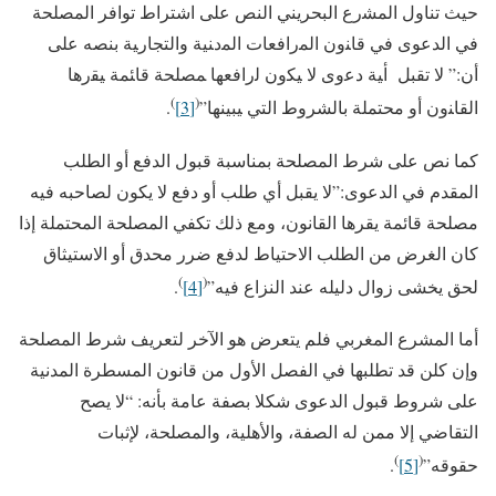
حيث تناول ﺍﻟﻤﺸﺭﻉ البحريني النص على اشتراط توافر المصلحة
في الدعوى ﻓﻲ ﻗﺎﻨﻭﻥ ﺍﻟﻤﺭﺍﻓﻌﺎﺕ ﺍﻟﻤﺩﻨﻴﺔ ﻭﺍﻟﺘﺠﺎﺭﻴﺔ بنصه على
أن:” لا تقبل ﺃﻴﺔ ﺩﻋﻭﻯ ﻻ ﻴﻜﻭﻥ ﻟﺭﺍﻓﻌﻬﺎ ﻤﺼﻠﺤﺔ ﻗﺎﺌﻤﺔ ﻴﻘﺭﻫﺎ
)
(
ﺍﻟﻘﺎﻨﻭﻥ أو محتملة بالشروط التي ﻴﺒﻴﻨﻬﺎ”
[3]
.
كما نص على شرط المصلحة بمناسبة قبول الدفع أو الطلب
المقدم في الدعوى:”لا يقبل أي طلب أو دفع لا يكون لصاحبه فيه
مصلحة قائمة يقرها القانون، ومع ذلك تكفي المصلحة المحتملة إذا
كان الغرض من الطلب الاحتياط لدفع ضرر محدق أو الاستيثاق
)
(
لحق يخشى زوال دليله عند النزاع فيه”
[4]
.
أما المشرع المغربي فلم يتعرض هو الآخر لتعريف شرط المصلحة
وإن كلن قد تطلبها في الفصل الأول من قانون المسطرة المدنية
على شروط قبول الدعوى شكلا بصفة عامة بأنه: “لا يصح
التقاضي إلا ممن له الصفة، والأهلية، والمصلحة، لإثبات
)
(
حقوقه”
[5]
.