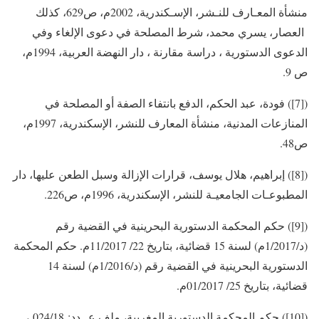
منشأة المعـارف للنـشر، الإسـكندرية، 2002م، ص629، كذلك
العصار، يسري محمد، شرط المصلحة في دعوى الإلغاء وفي
الدعوى الدستورية ، دراسة مقارنة ، دار النهضة العربية، 1994م،
ص 9.
([7]) فودة، عبد الحكم، الدفع بانتفاء الصفة أو المصلحة في
المنازعات المدنية، منشأة المعارف للنشر، الإسكندرية، 1997م،
ص48.
([8]) إبراهيم، هلال يوسف، قرارات الإزالة وسبل الطعن عليها، دار
المطبوعـات الجامعيـة للنشر، الإسكندرية، 1996م، ص226.
([9]) حكم المحكمة الدستورية البحرينية في القضية رقم
(د/1/2017م) لسنة 15 قضائية، بتاريخ 22/ 11/2017م. حكم المحكمة
الدستورية البحرينية في القضية رقم (د/1/2016م) لسنة 14
قضائية، بتاريخ 25/ 01/2017م.
([10]) حكم المحكمة الدستورية المغربية، ملف عــدد: 024/18 ،