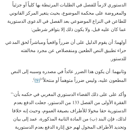
الدستوري لازماً للفصل في الطلبات المرتبطة بها كلياً أو جزئياً
والمعروضة على محكمة الموضوع، بحيث يتغير المركز القانوني
للطاعن في النزاع الموضوعي بعد الفصل في الدعوى الدستورية
عما كان عليه قبل، ولا يكون ذلك إلا بتوافر شرطين:
أولهما: أن يقوم الدليل على أن ضرراً واقعياً ومباشراً لحق المدعي
حراء تطبيق النص الطعين ومنفصلاص عن مجرد مخالفته
للدستور.
وثانيهما: أن يكون هذا الضرر عائداً في مصدره وسببه إلى النص
)
(
المطعون عليه، وليس ضرراً متوهماً أو منتحلاً”
[9]
.
وأكد على على ذلك القضاء الدستوري المغربي في حكمه بأن:”
الفقرة الأولى من الفصل 133 من الدستور، جعلت الدفع بعدم
الدستورية حقا مخولا للأطراف بصيغة العموم، وحيث إنه خلافا
لذلك، فإن البند (ب) من المادة الثانية المذكورة، عمد إلى بيان
وتحديد الأطراف المخول لهم حق إثارة الدفع بعدم الدستورية