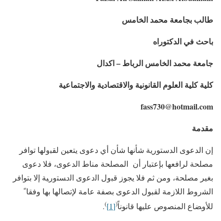
طالب بجامعة محمد الخامس
باحث في الدكتوراه
جامعة محمد الخامس الرباط – اكدال
كلية كلية العلوم القانونية والاقتصادية والاجتماعية
fass730@hotmail.com
مقدمة
إن الدعوى الدستورية شأنها شأن أي ﺩﻋﻭﻯ يتعين ﻟﻘﺒﻭﻟﻬﺎ توافر
مصلحة لرافعها بإعتبار أن المصلحة مناط الدعوى، فلا دﻋﻭﻯ
بغير مصلحة، ومن ثم ﻓﻼ يجوز ﻗﺒﻭل ﺍﻟﺩﻋﻭﻯ ﺍﻟﺩﺴﺘﻭﺭﻴﺔ ﺇﻻ بتوافر
ﺍﻟﺸﺭﻭﻁ اللازمة لقبول الدعوى بصفة عامة لإتصالها بها ﻭﻓﻘﺎﹰ
)
(
ﻟﻸﻭﻀﺎﻉ ﺍﻟﻤﻨﺼﻭﺹ ﻋﻠﻴﻬﺎ قانوناً
[1]
.