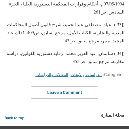
07/05/1994م، أحكام وقرارات المحكمة الدستورية العليا ، الجزء
السادس، ص261.
([33]) عياد، مصطفى عبد الحميد، شرح قانون أصول المحاكمات
المدنية والتجارية، الكتاب الأول، مرجع ـسابق، ص409. كذلك عبد
المجيد، منير، مرجع سابق، ص43.
([34]) سالمان، عبد العزيز محمد، رقابة دستورية القوانين، دراسة
مقارنة، مرجع سابق، ص355.
Categories:
الدراسات والابحاث
,
المقالات والدراسات
Leave a Comment
مجلة المنارة
Back to top