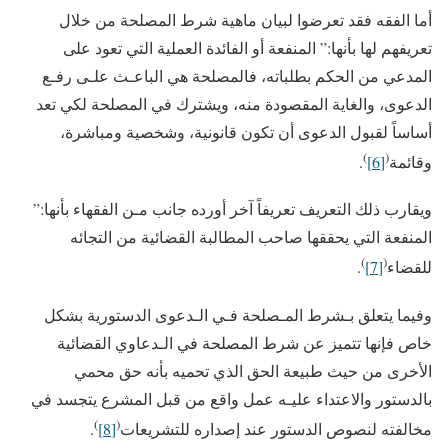
أما الفقه فقد تعرضوا لبيان ماهية شرط المصلحة من خلال
تعريفهم لها بأنها:” المنفعة أو الفائدة العملية التي تعود على
المدعي من الحكم بطلباته، فالمصلحة هي الباعـث علـى رفـع
الدعوى، والغاية المقصودة منه، ويشترك في المصلحة لكي تعد
أساساً لقبول الدعوى أن تكون قانونية، وشخصية ومباشرة،
)
(
وقائمة
[6]
.
ويقارب ذلك التعريف تعريفاً آخر أورده جانب مـن الفقهاء بأنها:”
المنفعة التي يحققها صاحب المطالبة القضائية من التجائه
)
(
للقضاء
[7]
.
وفيما يتعلق بـشرط المـصلحة فـي الـدعوى الدستورية بشكل
خاص فإنها تتميز عن شرط المصلحة في الـدعاوي القضائية
الأخرى من حيث طبيعة الحق الذي تحميه بأنه حق محمي
بالدستور والاعتداء عليـه عمل واقع من قبل المشرع يتجسد في
)
(
مخالفته لنصوص الدستور عند إصداره للتشريعات
[8]
.