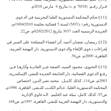
قـرار رقـم: (70/18 م. د) بتاريخ 6 مارس 2018م.
([11]) ﺤﻜﻡ المحكمة ﺍﻟﺩﺴﺘﻭﺭﻴﺔ ﺍﻟﻌﻠﻴﺎ البحرينية ﻓﻲ ﺍﻟﺩﻋﻭﻯ
ﺍﻟﺩﺴﺘﻭﺭﻴﺔ ﺭﻗﻡ ( د/5/07) لسنة 5 قضائية بجلسة 19/04/2010م،
الجريدة الرسمية العدد 3037 بتاريخ 02/02/2012م، ص22.
([12]) رمضان، شعبان أحمد، أثر انقضاء المصلحة ﻋﻠﻰ ﺍﻟﺴﻴﺭ ﻓﻲ
ﺇﺠﺭﺍﺀﺍﺕ ﺩﻋﻭﻯ ﺍﻹﻟﻐﺎﺀ ﻭﺍﻟﺩﻋﻭﻯ ﺍﻟﺩﺴﺘﻭﺭﻴﺔ، دار النهضة العربية،
القاهرة، 2009م، ص56.
([13]) التحيوي، محمود السيد، الصفة غيـر العاديـة وآثارهـا فـي
رفـع الدعوى القضائية، دار الجامعة الجديدة للنشر، الإسكندرية،
2003م، ص114، كذلك كامـل، محمد نصر الدين، اختصاص
المحكمة الدستورية العليا، عـالم الكتـب للنـشر، القاهرة، 1998م،
ص97، كذلك كامل، نبيلة عبد الحليم، الـدعاوي الإدارية
والدستورية، دار النهضة العربية للنشر، القاهرة، 1997م، ص168.