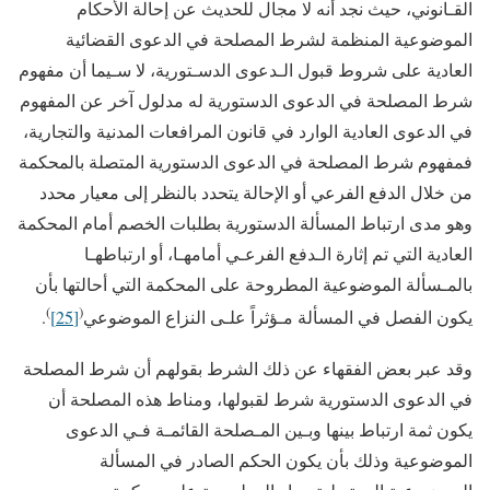
القـانوني، حيث نجد أنه لا مجال للحديث عن إحالة الأحكام
الموضوعية المنظمة لشرط المصلحة في الدعوى القضائية
العادية على شروط قبول الـدعوى الدسـتورية، لا سـيما أن مفهوم
شرط المصلحة في الدعوى الدستورية له مدلول آخر عن المفهوم
في الدعوى العادية الوارد في قانون المرافعات المدنية والتجارية،
فمفهوم شرط المصلحة في الدعوى الدستورية المتصلة بالمحكمة
من خلال الدفع الفرعي أو الإحالة يتحدد بالنظر إلى معيار محدد
وهو مدى ارتباط المسألة الدستورية بطلبات الخصم أمام المحكمة
العادية التي تم إثارة الـدفع الفرعـي أمامهـا، أو ارتباطهـا
بالمـسألة الموضوعية المطروحة على المحكمة التي أحالتها بأن
)
(
يكون الفصل في المسألة مـؤثراً علـى النزاع الموضوعي
[25]
.
وقد عبر بعض الفقهاء عن ذلك الشرط بقولهم أن شرط المصلحة
في الدعوى الدستورية شرط لقبولها، ومناط هذه المصلحة أن
يكون ثمة ارتباط بينها وبـين المـصلحة القائمـة فـي الدعوى
الموضوعية وذلك بأن يكون الحكم الصادر في المسألة