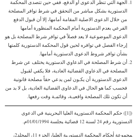
الجهة التي تنظر الدعوى أو الدفع، ففي حين تتصدى المحكمة
الدستورية بشكل مباشر من التحقق في شرط توافر المصلحة
من خلال الدعوى الاصلية المقامة أمامها، إلا أن قبول الدفع
الفرعي بعدم الدستورية أمام المحكمة المنظورة أمامها
الدعوى الموضوعية لا يعد فصلاً في توافر شرط المصلحة بل هو
إرجاء الفصل في توافره لحين قول المحكمة الدستورية كلمتها
بشأن توافر شروط الدعوى الدستورية أمامها.
أن شرط المصلحة في الدعاوي الدستورية يختلف عن شرط
المصلحة في الدعاوي القضائية العادية، فلا يكفي لقبول
الدعوى الدستورية أن يكـون لمن يدعي حقاً مصلحة قانونية
فحسب كما هو الحال في الدعاوى القضائية العادية، بل لا بد من
أن تكون تلك المصلحة واقعيـة، وقائمـة وقت رفعها.
([1]) حكم ﺍﻟﻤﺤﻜﻤﺔ ﺍﻟﺩﺴﺘﻭﺭﻴﺔ ﺍﻟﻌﻠﻴﺎ البحرينية ﻓﻲ ﺍﻟﺩﻋﻭﻯ
ﺍﻟﺩﺴﺘﻭﺭﻴﺔ ﺭﻗﻡ 24 لسنة 12 قضائية ﺒﺠﻠﺴﺔ 01/01/1994م.
ﻤﺠﻤﻭﻋﺔ ﺃﺤﻜﺎﻡ ﺍﻟﻤﺤﻜﻤﺔ ﺍﻟﺩﺴﺘﻭﺭﻴﺔ ﺍﻟﻌﻠﻴﺎ، الجزء 11، المجلد2،