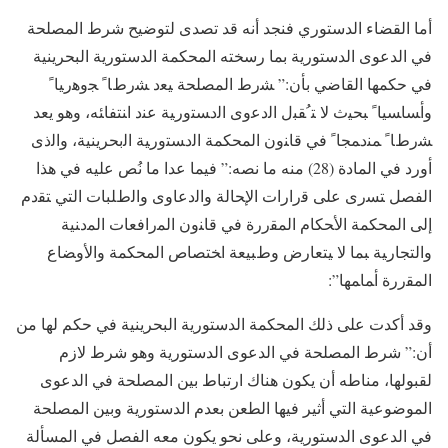
أما القضاء الدستوري فنجد أنه قد تصدى لتوضيح شرط المصلحة
في الدعوى الدستورية بما رسخته المحكمة الدستورية البحرينية
في حكمها القاضي بأن:” ﺸﺭﻁ ﺍﻟﻤﺼﻠﺤﺔ ﻴﻌﺩ ﺸﺭﻁﺎﹰ ﺠﻭﻫﺭﻴﺎﹰ
ﻭﺃﺴﺎﺴﻴﺎﹰ ﺒﺤﻴﺙ ﻻ ﺘﹸﻘﺒل ﺍﻟﺩﻋﻭﻯ ﺍﻟﺩﺴﺘﻭﺭﻴﺔ ﻋﻨﺩ ﺍﻨﺘﻔﺎﺌﻪ، وهو يعد
ﺸﺭﻁﺎﹰ ﻤﻨﺩﻤﺠﺎﹰ في ﻗﺎﻨﻭﻥ المحكمة ﺍﻟﺩﺴﺘﻭﺭﻴﺔ ﺍﻟبحرينية، وﺍﻟﺫﻯ
ﺃﻭﺭﺩ ﻓﻲ ﺍﻟﻤﺎﺩﺓ (28) منه ما نصه:” فيما عدا ما نُص عليه في هذا
الفصل ﺘﺴﺭﻯ ﻋﻠﻰ ﻗﺭﺍﺭﺍﺕ ﺍﻹﺤﺎﻟﺔ ﻭﺍﻟﺩﻋﺎﻭﻯ ﻭﺍﻟﻁﻠﺒﺎﺕ ﺍﻟﺘﻲ ﺘﻘﺩﻡ
ﺇﻟﻰ ﺍﻟﻤﺤﻜﻤﺔ ﺍﻷﺤﻜﺎﻡ ﺍﻟﻤﻘﺭﺭﺓ ﻓﻲ ﻗﺎﻨﻭﻥ ﺍﻟﻤﺭﺍﻓﻌﺎﺕ ﺍﻟﻤﺩﻨﻴﺔ
ﻭﺍﻟﺘﺠﺎﺭﻴﺔ ﺒﻤﺎ ﻻ ﻴﺘﻌﺎﺭﺽ ﻭﻁﺒﻴﻌﺔ ﺍﺨﺘﺼﺎﺹ ﺍﻟﻤﺤﻜﻤﺔ ﻭﺍﻷﻭﻀﺎﻉ
ﺍﻟﻤﻘﺭﺭﺓ ﺃﻤﺎﻤﻬﺎ”:
وقد أكدت على ذلك المحكمة الدستورية البحرينية في حكم لها من
أن:” شرط المصلحة في الدعوى الدستورية وهو شرط لازم
لقبولها، مناطه أن يكون هناك ارتباط بين المصلحة في الدعوى
الموضوعية التي أثير فيها الطعن بعدم الدستورية وبين المصلحة
في الدعوى الدستورية، وعلى نحو يكون معه الفصل في المسألة