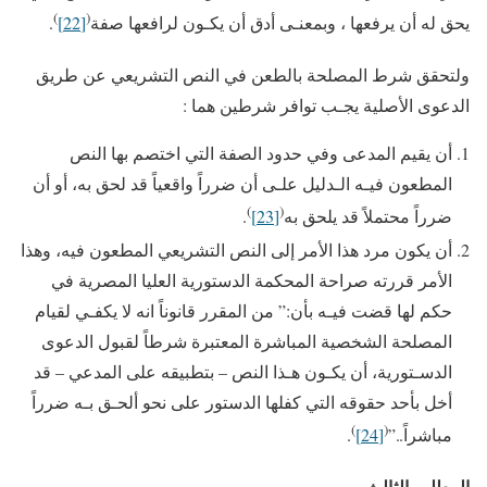
)
(
يحق له أن يرفعها ، وبمعنـى أدق أن يكـون لرافعها صفة
[22]
.
ولتحقق شرط المصلحة بالطعن في النص التشريعي عن طريق
الدعوى الأصلية يجـب توافر شرطين هما :
أن يقيم المدعى وفي حدود الصفة التي اختصم بها النص
المطعون فيـه الـدليل علـى أن ضرراً واقعياً قد لحق به، أو أن
)
(
ضرراً محتملاً قد يلحق به
[23]
.
أن يكون مرد هذا الأمر إلى النص التشريعي المطعون فيه، وهذا
الأمر قررته صراحة المحكمة الدستورية العليا المصرية في
حكم لها قضت فيـه بأن:” من المقرر قانوناً انه لا يكفـي لقيام
المصلحة الشخصية المباشرة المعتبرة شرطاً لقبول الدعوى
الدسـتورية، أن يكـون هـذا النص – بتطبيقه على المدعي – قد
أخل بأحد حقوقه التي كفلها الدستور على نحو ألحـق بـه ضرراً
)
(
مباشراً..”
[24]
.
المطلب الثالث