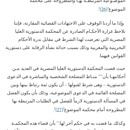
الموضـوعية المرتبطـة بهـا والمطروحة على محكمة
)
(
الموضوع
[26]
.
وإذا ما أردنا الوقوف على الاجتهادات القضائية المقارنة، فإننا
نلاحظ غزارة الأحكـام الصادرة عن المحكمة الدستورية العليا
المصرية التي تعرضت لهذا الشرط في مقابل ندرة الأحكام
البحرينية والمغربية وذلك بسبب حداثة نشأة الرقابة على دستورية
القوانين فيهما.
حيث قضت المحكمة الدستورية العليا المصرية في العديد مـن
أحكامهـا بأن”” منـاط المصلحة الشخصية والمباشرة في الدعوى
الدستورية – وهى شرط لقبولها – أن يكون ثمة رتباط بينها وبين
المصلحة القائمة في الدعوى الموضوعية، وذلك بأن يكون الفصل
في المسألة الدستورية لازماً للفصل في الطلبات المرتبطة بها
)
(
المطروحة أمام محكمة الموضوع
[27]
.
وكذلك ما قضت به في حكم آخر لها:” بأن قضاء هذه المحكمـة