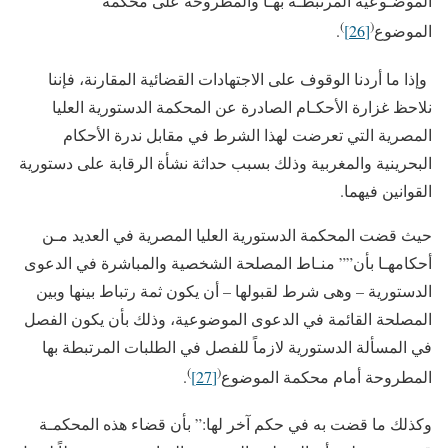
الموضـوعية المرتبطـة بهـا والمطروحة على محكمة
)
(
الموضوع
[26]
.
وإذا ما أردنا الوقوف على الاجتهادات القضائية المقارنة، فإننا
نلاحظ غزارة الأحكـام الصادرة عن المحكمة الدستورية العليا
المصرية التي تعرضت لهذا الشرط في مقابل ندرة الأحكام
البحرينية والمغربية وذلك بسبب حداثة نشأة الرقابة على دستورية
القوانين فيهما.
حيث قضت المحكمة الدستورية العليا المصرية في العديد مـن
أحكامهـا بأن”” منـاط المصلحة الشخصية والمباشرة في الدعوى
الدستورية – وهى شرط لقبولها – أن يكون ثمة رتباط بينها وبين
المصلحة القائمة في الدعوى الموضوعية، وذلك بأن يكون الفصل
في المسألة الدستورية لازماً للفصل في الطلبات المرتبطة بها
)
(
المطروحة أمام محكمة الموضوع
[27]
.
وكذلك ما قضت به في حكم آخر لها:” بأن قضاء هذه المحكمـة