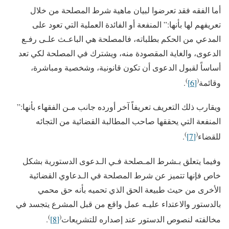
أما الفقه فقد تعرضوا لبيان ماهية شرط المصلحة من خلال
تعريفهم لها بأنها:” المنفعة أو الفائدة العملية التي تعود على
المدعي من الحكم بطلباته، فالمصلحة هي الباعـث علـى رفـع
الدعوى، والغاية المقصودة منه، ويشترك في المصلحة لكي تعد
أساساً لقبول الدعوى أن تكون قانونية، وشخصية ومباشرة،
)
(
وقائمة
[6]
.
ويقارب ذلك التعريف تعريفاً آخر أورده جانب مـن الفقهاء بأنها:”
المنفعة التي يحققها صاحب المطالبة القضائية من التجائه
)
(
للقضاء
[7]
.
وفيما يتعلق بـشرط المـصلحة فـي الـدعوى الدستورية بشكل
خاص فإنها تتميز عن شرط المصلحة في الـدعاوي القضائية
الأخرى من حيث طبيعة الحق الذي تحميه بأنه حق محمي
بالدستور والاعتداء عليـه عمل واقع من قبل المشرع يتجسد في
)
(
مخالفته لنصوص الدستور عند إصداره للتشريعات
[8]
.