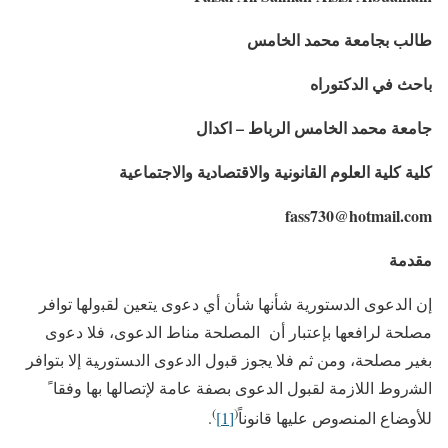
طالب بجامعة محمد الخامس
باحث في الدكتوراه
جامعة محمد الخامس الرباط – اكدال
كلية كلية العلوم القانونية والاقتصادية والاجتماعية
fass730@hotmail.com
مقدمة
إن الدعوى الدستورية شأنها شأن أي ﺩﻋﻭﻯ يتعين ﻟﻘﺒﻭﻟﻬﺎ توافر
مصلحة لرافعها بإعتبار أن المصلحة مناط الدعوى، فلا دﻋﻭﻯ
بغير مصلحة، ومن ثم ﻓﻼ يجوز ﻗﺒﻭل ﺍﻟﺩﻋﻭﻯ ﺍﻟﺩﺴﺘﻭﺭﻴﺔ ﺇﻻ بتوافر
ﺍﻟﺸﺭﻭﻁ اللازمة لقبول الدعوى بصفة عامة لإتصالها بها ﻭﻓﻘﺎﹰ
)
(
ﻟﻸﻭﻀﺎﻉ ﺍﻟﻤﻨﺼﻭﺹ ﻋﻠﻴﻬﺎ قانوناً
[1]
.