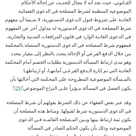
القـانوني، حيث نجد أنه لا مجال للحديث عن إحالة الأحكام
الموضوعية المنظمة لشرط المصلحة في الدعوى القضائية
العادية على شروط قبول الـدعوى الدسـتورية، لا سـيما أن مفهوم
شرط المصلحة في الدعوى الدستورية له مدلول آخر عن المفهوم
في الدعوى العادية الوارد في قانون المرافعات المدنية والتجارية،
فمفهوم شرط المصلحة في الدعوى الدستورية المتصلة بالمحكمة
من خلال الدفع الفرعي أو الإحالة يتحدد بالنظر إلى معيار محدد
وهو مدى ارتباط المسألة الدستورية بطلبات الخصم أمام المحكمة
العادية التي تم إثارة الـدفع الفرعـي أمامهـا، أو ارتباطهـا
بالمـسألة الموضوعية المطروحة على المحكمة التي أحالتها بأن
)
(
يكون الفصل في المسألة مـؤثراً علـى النزاع الموضوعي
[25]
.
وقد عبر بعض الفقهاء عن ذلك الشرط بقولهم أن شرط المصلحة
في الدعوى الدستورية شرط لقبولها، ومناط هذه المصلحة أن
يكون ثمة ارتباط بينها وبـين المـصلحة القائمـة فـي الدعوى
الموضوعية وذلك بأن يكون الحكم الصادر في المسألة