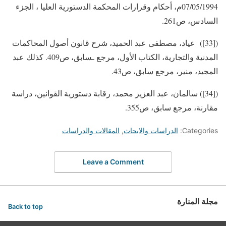
07/05/1994م، أحكام وقرارات المحكمة الدستورية العليا ، الجزء
السادس، ص261.
([33]) عياد، مصطفى عبد الحميد، شرح قانون أصول المحاكمات
المدنية والتجارية، الكتاب الأول، مرجع ـسابق، ص409. كذلك عبد
المجيد، منير، مرجع سابق، ص43.
([34]) سالمان، عبد العزيز محمد، رقابة دستورية القوانين، دراسة
مقارنة، مرجع سابق، ص355.
Categories:
الدراسات والابحاث
,
المقالات والدراسات
Leave a Comment
مجلة المنارة
Back to top