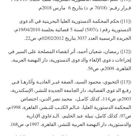
قـرار رقـم: (70/18 م. د) بتاريخ 6 مارس 2018م.
([11]) ﺤﻜﻡ المحكمة ﺍﻟﺩﺴﺘﻭﺭﻴﺔ ﺍﻟﻌﻠﻴﺎ البحرينية ﻓﻲ ﺍﻟﺩﻋﻭﻯ
ﺍﻟﺩﺴﺘﻭﺭﻴﺔ ﺭﻗﻡ ( د/5/07) لسنة 5 قضائية بجلسة 19/04/2010م،
الجريدة الرسمية العدد 3037 بتاريخ 02/02/2012م، ص22.
([12]) رمضان، شعبان أحمد، أثر انقضاء المصلحة ﻋﻠﻰ ﺍﻟﺴﻴﺭ ﻓﻲ
ﺇﺠﺭﺍﺀﺍﺕ ﺩﻋﻭﻯ ﺍﻹﻟﻐﺎﺀ ﻭﺍﻟﺩﻋﻭﻯ ﺍﻟﺩﺴﺘﻭﺭﻴﺔ، دار النهضة العربية،
القاهرة، 2009م، ص56.
([13]) التحيوي، محمود السيد، الصفة غيـر العاديـة وآثارهـا فـي
رفـع الدعوى القضائية، دار الجامعة الجديدة للنشر، الإسكندرية،
2003م، ص114، كذلك كامـل، محمد نصر الدين، اختصاص
المحكمة الدستورية العليا، عـالم الكتـب للنـشر، القاهرة، 1998م،
ص97، كذلك كامل، نبيلة عبد الحليم، الـدعاوي الإدارية
والدستورية، دار النهضة العربية للنشر، القاهرة، 1997م، ص168.