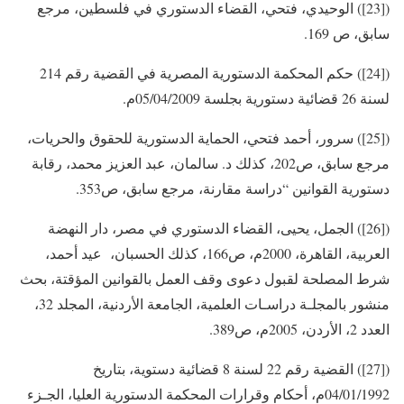
([23]) الوحيدي، فتحي، القضاء الدستوري في فلسطين، مرجع
سابق، ص 169.
([24]) حكم المحكمة الدستورية المصرية في القضية رقم 214
لسنة 26 قضائية دستورية بجلسة 05/04/2009م.
([25]) سرور، أحمد فتحي، الحماية الدستورية للحقوق والحريات،
مرجع سابق، ص202، كذلك د. سالمان، عبد العزيز محمد، رقابة
دستورية القوانين “دراسة مقارنة، مرجع سابق، ص353.
([26]) الجمل، يحيى، القضاء الدستوري في مصر، دار النهضة
العربية، القاهرة، 2000م، ص166، كذلك الحسبان، عيد أحمد،
شرط المصلحة لقبول دعوى وقف العمل بالقوانين المؤقتة، بحث
منشور بالمجلـة دراسـات العلمية، الجامعة الأردنية، المجلد 32،
العدد 2، الأردن، 2005م، ص389.
([27]) القضية رقم 22 لسنة 8 قضائية دستوية، بتاريخ
04/01/1992م، أحكام وقرارات المحكمة الدستورية العليا، الجـزء