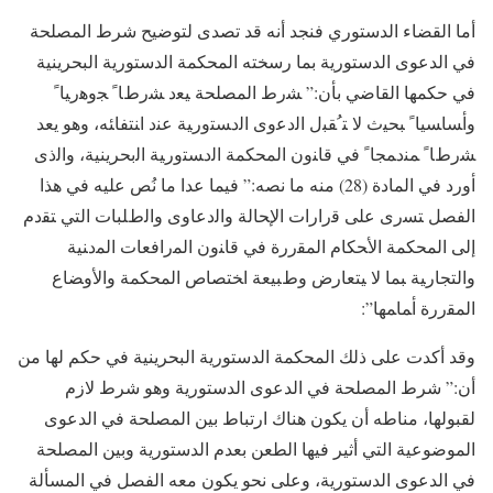
أما القضاء الدستوري فنجد أنه قد تصدى لتوضيح شرط المصلحة
في الدعوى الدستورية بما رسخته المحكمة الدستورية البحرينية
في حكمها القاضي بأن:” ﺸﺭﻁ ﺍﻟﻤﺼﻠﺤﺔ ﻴﻌﺩ ﺸﺭﻁﺎﹰ ﺠﻭﻫﺭﻴﺎﹰ
ﻭﺃﺴﺎﺴﻴﺎﹰ ﺒﺤﻴﺙ ﻻ ﺘﹸﻘﺒل ﺍﻟﺩﻋﻭﻯ ﺍﻟﺩﺴﺘﻭﺭﻴﺔ ﻋﻨﺩ ﺍﻨﺘﻔﺎﺌﻪ، وهو يعد
ﺸﺭﻁﺎﹰ ﻤﻨﺩﻤﺠﺎﹰ في ﻗﺎﻨﻭﻥ المحكمة ﺍﻟﺩﺴﺘﻭﺭﻴﺔ ﺍﻟبحرينية، وﺍﻟﺫﻯ
ﺃﻭﺭﺩ ﻓﻲ ﺍﻟﻤﺎﺩﺓ (28) منه ما نصه:” فيما عدا ما نُص عليه في هذا
الفصل ﺘﺴﺭﻯ ﻋﻠﻰ ﻗﺭﺍﺭﺍﺕ ﺍﻹﺤﺎﻟﺔ ﻭﺍﻟﺩﻋﺎﻭﻯ ﻭﺍﻟﻁﻠﺒﺎﺕ ﺍﻟﺘﻲ ﺘﻘﺩﻡ
ﺇﻟﻰ ﺍﻟﻤﺤﻜﻤﺔ ﺍﻷﺤﻜﺎﻡ ﺍﻟﻤﻘﺭﺭﺓ ﻓﻲ ﻗﺎﻨﻭﻥ ﺍﻟﻤﺭﺍﻓﻌﺎﺕ ﺍﻟﻤﺩﻨﻴﺔ
ﻭﺍﻟﺘﺠﺎﺭﻴﺔ ﺒﻤﺎ ﻻ ﻴﺘﻌﺎﺭﺽ ﻭﻁﺒﻴﻌﺔ ﺍﺨﺘﺼﺎﺹ ﺍﻟﻤﺤﻜﻤﺔ ﻭﺍﻷﻭﻀﺎﻉ
ﺍﻟﻤﻘﺭﺭﺓ ﺃﻤﺎﻤﻬﺎ”:
وقد أكدت على ذلك المحكمة الدستورية البحرينية في حكم لها من
أن:” شرط المصلحة في الدعوى الدستورية وهو شرط لازم
لقبولها، مناطه أن يكون هناك ارتباط بين المصلحة في الدعوى
الموضوعية التي أثير فيها الطعن بعدم الدستورية وبين المصلحة
في الدعوى الدستورية، وعلى نحو يكون معه الفصل في المسألة