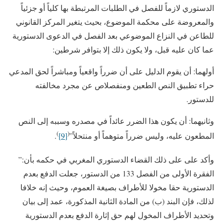
الدستوري لازماً للفصل في الطلبات المرتبطة بها كلياً أو جزئياً
والمعروضة على محكمة الموضوع، بحيث يتغير المركز القانوني
للطاعن في النزاع الموضوعي بعد الفصل في الدعوى الدستورية
عما كان عليه قبل، ولا يكون ذلك إلا بتوافر شرطين:
أولهما: أن يقوم الدليل على أن ضرراً واقعياً ومباشراً لحق المدعي
حراء تطبيق النص الطعين ومنفصلاص عن مجرد مخالفته
للدستور.
وثانيهما: أن يكون هذا الضرر عائداً في مصدره وسببه إلى النص
)
(
المطعون عليه، وليس ضرراً متوهماً أو منتحلاً”
[9]
.
وأكد على على ذلك القضاء الدستوري المغربي في حكمه بأن:”
الفقرة الأولى من الفصل 133 من الدستور، جعلت الدفع بعدم
الدستورية حقا مخولا للأطراف بصيغة العموم، وحيث إنه خلافا
لذلك، فإن البند (ب) من المادة الثانية المذكورة، عمد إلى بيان
وتحديد الأطراف المخول لهم حق إثارة الدفع بعدم الدستورية