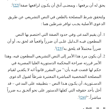
)
(
يحق له أن يرفعها ، وبمعنـى أدق أن يكـون لرافعها صفة
[22]
.
ولتحقق شرط المصلحة بالطعن في النص التشريعي عن طريق
الدعوى الأصلية يجـب توافر شرطين هما :
أن يقيم المدعى وفي حدود الصفة التي اختصم بها النص
المطعون فيـه الـدليل علـى أن ضرراً واقعياً قد لحق به، أو أن
)
(
ضرراً محتملاً قد يلحق به
[23]
.
أن يكون مرد هذا الأمر إلى النص التشريعي المطعون فيه، وهذا
الأمر قررته صراحة المحكمة الدستورية العليا المصرية في
حكم لها قضت فيـه بأن:” من المقرر قانوناً انه لا يكفـي لقيام
المصلحة الشخصية المباشرة المعتبرة شرطاً لقبول الدعوى
الدسـتورية، أن يكـون هـذا النص – بتطبيقه على المدعي – قد
أخل بأحد حقوقه التي كفلها الدستور على نحو ألحـق بـه ضرراً
)
(
مباشراً..”
[24]
.
المطلب الثالث