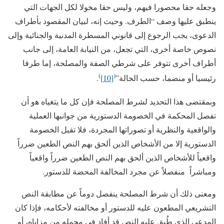
وجعله حقا محصورا فيهم، وليس حقا مخولا لكل الجهات التي
ينطبق عليها وصف “الطرف. وحيث إنه، لبيان المقصود بأطراف
الدعوى، يجب الرجوع إلى قانوني المسطرة المدنية والجنائية وإلى
نصوص خاصة أخرى، التي تجعل، من النيابة العامة، إلى جانب
أطراف أخرى تتوفر على شرطي الصفة والمصلحة، إما طرفا
)
(
رئيسيا أو منضما، حسب الحالة”
[10]
.
وبمقتضى هذا التحديد لشرط المصلحة فإن كل ما يتغياه ﻫﻭ ﺃﻥ
تفصل المحكمة ﻓﻲ ﺍﻟﺨﺼﻭﻤﺔ الدستورية من جوانبها العملية
والواقعية والنظرية أو تصوراتها المجردة، ﻓﻼ تقبل الخصومة
الدستورية إلا من الأشخاص الذين ألحق بهم النص الطعين ضرراً
واقعياً للأشخاص الذين ألحق بهم النص الطعين ضرراً واقعياً
ومباشراً منفصلاً عن مجرد المخالفة المحضة للدستور.
ومعنى ذلك أن شرط المصلحة ينفصل دوماً عن مطابقة النص
التشريعي المطعون عليه للدستور أو مخالفته لأحكامه، فإذا كان
المدعي الذي طُبق عليه النص قد أفاد في مجمله من مزاياه، أو