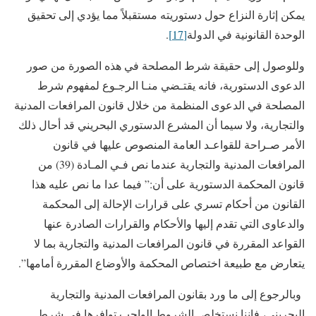
يمكن إثارة النزاع حول دستوريته مستقبلاً مما يؤدي إلى تحقيق
الوحدة القانونية في الدولة
[17]
.
وللوصول إلى حقيقة شرط المصلحة في هذه الصورة من صور
الدعوى الدستورية، فانه يقتـضي منـا الرجـوع لمفهوم شرط
المصلحة في الدعوى المنظمة من خلال قانون المرافعات المدنية
والتجارية، ولا سيما أن المشرع الدستوري البحريني قد أحال ذلك
الأمر صـراحة للقواعـد العامة المنصوص عليها في قانون
المرافعات المدنية والتجارية عندما نص فـي المـادة (39) من
قانون المحكمة الدستورية على أن:” فيما عدا ما نص عليه هذا
القانون من أحكام تسري على قرارات الإحالة إلى المحكمة
والدعاوى التي تقدم إليها والأحكام والقرارات الصادرة عنها
القواعد المقررة في قانون المرافعات المدنية والتجارية بما لا
يتعارض مع طبيعة اختصاص المحكمة والأوضاع المقررة أمامها”.
وبالرجوع إلى ما ورد بقانون المرافعات المدنية والتجارية
البحريني، فإننا نستخلص الشروط الواجب توافرها في شرط