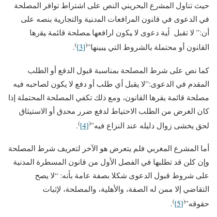
حيث تناول ﺍﻟﻤﺸﺭﻉ البحريني النص على اشتراط توافر المصلحة
في الدعوى ﻓﻲ ﻗﺎﻨﻭﻥ ﺍﻟﻤﺭﺍﻓﻌﺎﺕ ﺍﻟﻤﺩﻨﻴﺔ ﻭﺍﻟﺘﺠﺎﺭﻴﺔ بنصه على
أن:” لا تقبل ﺃﻴﺔ ﺩﻋﻭﻯ ﻻ ﻴﻜﻭﻥ ﻟﺭﺍﻓﻌﻬﺎ ﻤﺼﻠﺤﺔ ﻗﺎﺌﻤﺔ ﻴﻘﺭﻫﺎ
)
(
ﺍﻟﻘﺎﻨﻭﻥ أو محتملة بالشروط التي ﻴﺒﻴﻨﻬﺎ”
[3]
.
كما نص على شرط المصلحة بمناسبة قبول الدفع أو الطلب
المقدم في الدعوى:”لا يقبل أي طلب أو دفع لا يكون لصاحبه فيه
مصلحة قائمة يقرها القانون، ومع ذلك تكفي المصلحة المحتملة إذا
كان الغرض من الطلب الاحتياط لدفع ضرر محدق أو الاستيثاق
)
(
لحق يخشى زوال دليله عند النزاع فيه”
[4]
.
أما المشرع المغربي فلم يتعرض هو الآخر لتعريف شرط المصلحة
وإن كلن قد تطلبها في الفصل الأول من قانون المسطرة المدنية
على شروط قبول الدعوى شكلا بصفة عامة بأنه: “لا يصح
التقاضي إلا ممن له الصفة، والأهلية، والمصلحة، لإثبات
)
(
حقوقه”
[5]
.