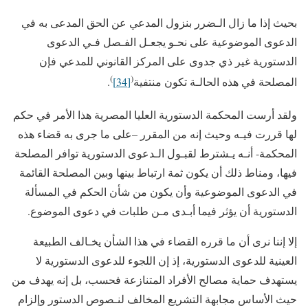
بحيث إذا ما زال الـضرر بنزول المدعي عن الحق المدعى به في
الدعوى الموضوعية على نحـو يجعـل الفـصل فـي الدعوى
الدستورية غير ذي جدوى على المركز القانوني للمدعي فإن
)
(
المصلحة في هذه الحالـة تكون منتفية
[34]
.
ولقد أرست المحكمة الدستورية العليا المصرية هذا الأمر في حكم
لها قررت فيـه وحيث إنه من المقرر –على ما جرى به قضاء هذه
المحكمة- أنـه يـشترط لقبـول الـدعوى الدستورية توافر المصلحة
فيها، ومناط ذلك أن يكون ثمة ارتباط بينها وبين المصلحة القائمة
في الدعوى الموضوعية وأن يكون من شأن الحكم في المسألة
الدستورية أن يؤثر فيما أبـدى مـن طلبات في دعوى الموضوع.
إلا إننا نرى أن ما قرره القضاء في هذا الشأن يخـالف الطبيعة
العينية للدعوى الدستورية، إذ إن اللجوء للدعوى الدستورية لا
يستهدف حماية مصالح الأفراد المتنازعة فحسب، بل إنه يهدف من
حيث الأساس مجابهة التشريع المخالف لنـصوص الدستور وإلزام