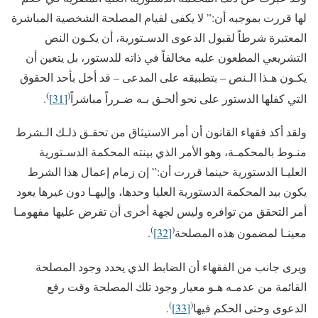
لها قررت بموجبه أن:” لا يكفى لقيام المصلحة الشخصية المباشرة
المعتبرة شرطاً لقبول الدعوى الدسـتورية، أن يكـون النص
التشريعي المطعون عليه مخالفاً في ذاته للدستور، بل يتعين أن
يكـون هـذا الـنص – بتطبيقه على المدعى – قد أخل بأحد الحقوق
)
(
التي كفلها الدستور على نحو ألحـق بـه ضـرراً مباشراً
[31]
.
ولقد أكد فقهاء القانون أن أمر الاستيثاق من تحقـق ذلـك الـشرط
منـوط بالمحكمـة، وهو الأمر الذي بينته المحكمة الدسـتورية
العليـا الدستورية حينما قررت أن:” إن زمام إعمال هذا الشرط
يكون بيد المحكمة الدستورية العليا وحدها، وإليهـا دون غيرها يعود
أمر التحقق من توافره وليس لجهة أخرى أن تفرض عليها مفهومـا
)
(
معينـا لمضمون هذه المصلحة
[32]
.
ويرى جانب من الفقهاء أن الضابط الذي يحدد وجود المصلحة
القائمة من عدمـه هـو معيار وجود تلك المصلحة وقت رفع
)
(
الدعوى وحتى الحكم فيها
[33]
.