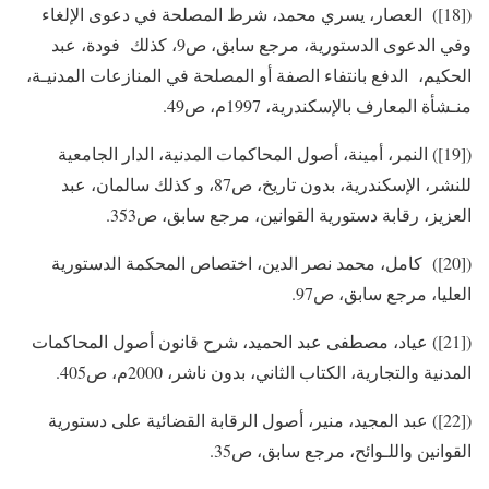
([18]) العصار، يسري محمد، شرط المصلحة في دعوى الإلغاء
وفي الدعوى الدستورية، مرجع سابق، ص9، كذلك فودة، عبد
الحكيم، الدفع بانتفاء الصفة أو المصلحة في المنازعات المدنيـة،
منـشأة المعارف بالإسكندرية، 1997م، ص49.
([19]) النمر، أمينة، أصول المحاكمات المدنية، الدار الجامعية
للنشر، الإسكندرية، بدون تاريخ، ص87، و كذلك سالمان، عبد
العزيز، رقابة دستورية القوانين، مرجع سابق، ص353.
([20]) كامل، محمد نصر الدين، اختصاص المحكمة الدستورية
العليا، مرجع سابق، ص97.
([21]) عياد، مصطفى عبد الحميد، شرح قانون أصول المحاكمات
المدنية والتجارية، الكتاب الثاني، بدون ناشر، 2000م، ص405.
([22]) عبد المجيد، منير، أصول الرقابة القضائية على دستورية
القوانين واللـوائح، مرجع سابق، ص35.