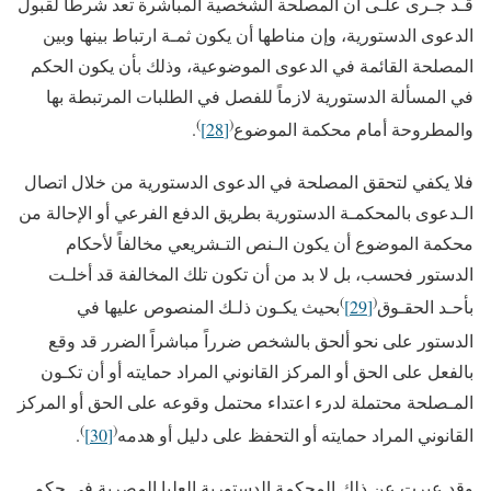
قـد جـرى علـى أن المصلحة الشخصية المباشرة تعد شرطاً لقبول
الدعوى الدستورية، وإن مناطها أن يكون ثمـة ارتباط بينها وبين
المصلحة القائمة في الدعوى الموضوعية، وذلك بأن يكون الحكم
في المسألة الدستورية لازماً للفصل في الطلبات المرتبطة بها
)
(
والمطروحة أمام محكمة الموضوع
[28]
.
فلا يكفي لتحقق المصلحة في الدعوى الدستورية من خلال اتصال
الـدعوى بالمحكمـة الدستورية بطريق الدفع الفرعي أو الإحالة من
محكمة الموضوع أن يكون الـنص التـشريعي مخالفاً لأحكام
الدستور فحسب، بل لا بد من أن تكون تلك المخالفة قد أخلـت
)
(
بأحـد الحقـوق
[29]
بحيث يكـون ذلـك المنصوص عليها في
الدستور على نحو ألحق بالشخص ضرراً مباشراً الضرر قد وقع
بالفعل على الحق أو المركز القانوني المراد حمايته أو أن تكـون
المـصلحة محتملة لدرء اعتداء محتمل وقوعه على الحق أو المركز
)
(
القانوني المراد حمايته أو التحفظ على دليل أو هدمه
[30]
.
وقد عبرت عن ذلك المحكمة الدستورية العليا المصرية في حكم