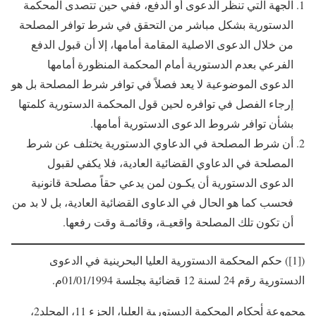
الجهة التي تنظر الدعوى أو الدفع، ففي حين تتصدى المحكمة
الدستورية بشكل مباشر من التحقق في شرط توافر المصلحة
من خلال الدعوى الاصلية المقامة أمامها، إلا أن قبول الدفع
الفرعي بعدم الدستورية أمام المحكمة المنظورة أمامها
الدعوى الموضوعية لا يعد فصلاً في توافر شرط المصلحة بل هو
إرجاء الفصل في توافره لحين قول المحكمة الدستورية كلمتها
بشأن توافر شروط الدعوى الدستورية أمامها.
أن شرط المصلحة في الدعاوي الدستورية يختلف عن شرط
المصلحة في الدعاوي القضائية العادية، فلا يكفي لقبول
الدعوى الدستورية أن يكـون لمن يدعي حقاً مصلحة قانونية
فحسب كما هو الحال في الدعاوى القضائية العادية، بل لا بد من
أن تكون تلك المصلحة واقعيـة، وقائمـة وقت رفعها.
([1]) حكم ﺍﻟﻤﺤﻜﻤﺔ ﺍﻟﺩﺴﺘﻭﺭﻴﺔ ﺍﻟﻌﻠﻴﺎ البحرينية ﻓﻲ ﺍﻟﺩﻋﻭﻯ
ﺍﻟﺩﺴﺘﻭﺭﻴﺔ ﺭﻗﻡ 24 لسنة 12 قضائية ﺒﺠﻠﺴﺔ 01/01/1994م.
ﻤﺠﻤﻭﻋﺔ ﺃﺤﻜﺎﻡ ﺍﻟﻤﺤﻜﻤﺔ ﺍﻟﺩﺴﺘﻭﺭﻴﺔ ﺍﻟﻌﻠﻴﺎ، الجزء 11، المجلد2،