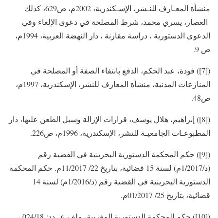
منشأة المعـارف للنـشر، الإسـكندرية، 2002م، ص629، كذلك
العصار، يسري محمد، شرط المصلحة في دعوى الإلغاء وفي
الدعوى الدستورية ، دراسة مقارنة ، دار النهضة العربية، 1994م،
ص 9.
([7]) فودة، عبد الحكم، الدفع بانتفاء الصفة أو المصلحة في
المنازعات المدنية، منشأة المعارف للنشر، الإسكندرية، 1997م،
ص48.
([8]) إبراهيم، هلال يوسف، قرارات الإزالة وسبل الطعن عليها، دار
المطبوعـات الجامعيـة للنشر، الإسكندرية، 1996م، ص226.
([9]) حكم المحكمة الدستورية البحرينية في القضية رقم
(د/1/2017م) لسنة 15 قضائية، بتاريخ 22/ 11/2017م. حكم المحكمة
الدستورية البحرينية في القضية رقم (د/1/2016م) لسنة 14
قضائية، بتاريخ 25/ 01/2017م.
([10]) حكم المحكمة الدستورية المغربية، ملف عــدد: 024/18 ،