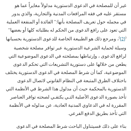
غير أن ﻟﻠﻤﺼﻠﺤﺔ ﻓﻲ الدعوى الدستورية مدلولاً مغايراً عما هو
مستقر عليه في فقه المرافعات المدنية والتجارية، والذي يدور
في مجمله حول تعريف المصلحة بأنها:” الفائدة أو المنفعة العملية
التي تعود على رافع الدعوى من الحكم له بطلباته كلها أو بعضها”
)
(
[2]
، ومرجع ذلك هو الطبيعة الخاصة للدعوى الدستورية بحسبانها
وسيلة لحماية الشرعية الدستورية عبر توافر مصلحة شخصية
لرافع الدعوى ، وإرتباطها بمصلحته في الدعوى الموضوعية التي
يطعن من خلالها على دستورية التشريعات التي تحكم الدعوى
الموضوعية، كما أن شرط المصلحة في الدعوى الدستورية يختلف
باختلاف الطرق المتبعة في النظام القانوني لاتصال الدعوى
الدستورية بالمحكمة حيث أن مدلول هذا الشرط في الأنظمة التي
تأخذ بصورة الدعوى الأصلية التـي يكتفـي لصحته توافر العناصر
المقررة له في الدعاوي المدنية العادية، عن مدلوله في الأنظمة
التي تأخذ بطريق الدفع الفرعي.
بناء على ذلك فسيتناول الباحث شرط المصلحة في الدعوى