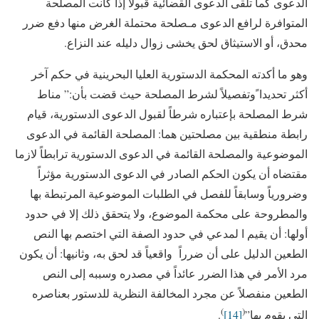
الدعوى كما تلقى الدعوى القضائية قبولاً إذا كانت المصلحة
المتوافرة لرافع الدعوى مـصلحة محتملة الغرض منها دفع ضرر
محدق، أو الاستيثاق لحق يخشى زوال دليله عند النزاع.
وهو ما أكدته المحكمة الدستورية العليا البحرينية في حكم آخر
أكثر تحديدا ًوتفصيلاً لشرط المصلحة حيث قضت بأن:” مناط
شرط المصلحة بإعتباره شرطاً لقبول الدعوى الدستورية، قيام
رابطة منطقية بين مصلحتين هما: المصلحة القائمة في الدعوى
الموضوعية والمصلحة القائمة في الدعوى الدستورية ترابطاً لازما
مقتضاه أن يكون الحكم الصادر في الدعوى الدستورية مؤثراً
وضرورياً وسابقاً للفصل في الطلبات الموضوعية المرتبطة بها
والمطروحة على محكمة الموضوع، ولا يتحقق ذلك إلا في حدود
أولها: أن يقيم ا لمدعي في حدود الصفة التي اختصم بها النص
الطعين الدليل على أن ضرراً واقعياً قد لحق به، وثانيها: أن يكون
مرد الأمر في هذا الضرر عائداً في مصدره وسببه إلى النص
الطعين منفصلاً عن مجرد المخالفة النظرية للدستور بعناصره
)
(
التي يقوم بها”
[14]
.