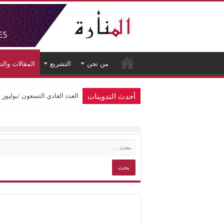
من نحن
التشريع
المقالات وال
أحدث التدوينات
العدد العادي التسعون /يوليوز 2026