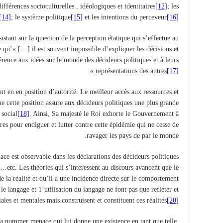
 différences socioculturelles , idéologiques et identitaires
[12]
; les
[14]
; le système politique
[15]
et les intentions du perceveur
[16]
istant sur la question de la perception étatique qui s’effectue au
e qu’« […] il est souvent impossible d’expliquer les décisions et
férence aux idées sur le monde des décideurs politiques et à leurs
».
représentations des autres
[17]
ont en en position d’autorité. Le meilleur accès aux ressources et
cette position assure aux décideurs politiques une plus grande
 social
[18]
. Ainsi, Sa majesté le Roi exhorte le Gouvernement à
res pour endiguer et lutter contre cette épidémie qui ne cesse de
ravager les pays de par le monde.
ace est observable dans les déclarations des décideurs politiques
ts…etc. Les théories qui s’intéressent au discours avancent que le
e la réalité et qu’il a une incidence directe sur le comportement
 le langage et 1’utilisation du langage ne font pas que refléter et
iales et mentales mais construisent et constituent ces réalités
[20]
 la nommer menace qui lui donne une existence en tant que telle,