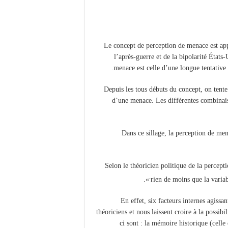
Le concept de perception de menace est app
l’après-guerre et de la bipolarité États-
menace est celle d’une longue tentative 
Depuis les tous débuts du concept, on tente
d’une menace. Les différentes combinais
Dans ce sillage, la perception de me
Selon le théoricien politique de la perce
.
».
rien de moins que la varia
En effet, six facteurs internes agiss
théoriciens et nous laissent croire à la possi
ci sont : la mémoire historique (cel