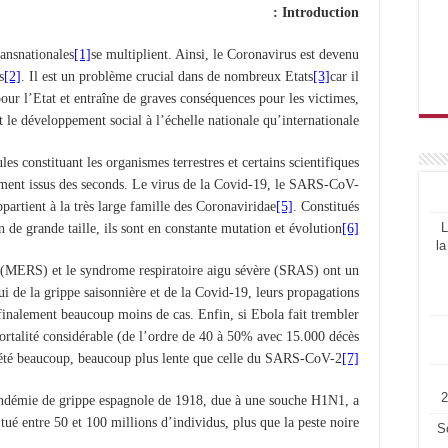
Introduction :
ransnationales
[1]
se multiplient. Ainsi, le Coronavirus est devenu
s
[2]
. Il est un problème crucial dans de nombreux Etats
[3]
car il
our l’Etat et entraîne de graves conséquences pour les victimes,
 le développement social à l’échelle nationale qu’internationale.
les constituant les organismes terrestres et certains scientifiques
ment issus des seconds. Le virus de la Covid-19, le SARS-CoV-
partient à la très large famille des Coronaviridae
[5]
. Constitués
L
e grande taille, ils sont en constante mutation et évolution
[6]
la
 (MERS) et le syndrome respiratoire aigu sévère (SRAS) ont un
i de la grippe saisonnière et de la Covid-19, leurs propagations
 finalement beaucoup moins de cas. Enfin, si Ebola fait trembler
ortalité considérable (de l’ordre de 40 à 50% avec 15.000 décès
 été beaucoup, beaucoup plus lente que celle du SARS-CoV-2
[7]
pandémie de grippe espagnole de 1918, due à une souche H1N1, a
tué entre 50 et 100 millions d’individus, plus que la peste noire,
S