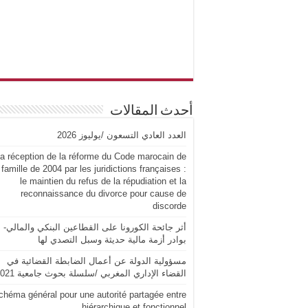
أحدث المقالات
العدد العادي التسعون /يوليوز 2026
a réception de la réforme du Code marocain de
 famille de 2004 par les juridictions françaises :
le maintien du refus de la répudiation et la
reconnaissance du divorce pour cause de
discorde
أثر جائحة الكورونا على القطاعين البنكي والمالي-
بوادر أزمة مالية حديثة وسبل التصدي لها
مسؤولية الدولة عن أعمال الضابطة القضائية في
القضاء الإداري المغربي /سلسلة بحوث جامعية 2021
chéma général pour une autorité partagée entre
hiérarchique et fonctionnel