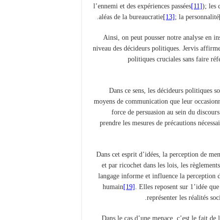
l’ennemi et des expériences passées
[11]
); les
.
aléas de la bureaucratie
[13]
; la personnalité
Ainsi, on peut pousser notre analyse en ins
niveau des décideurs politiques. Jervis affirm
politiques cruciales sans faire ré
Dans ce sens, les décideurs politiques s
moyens de communication que leur occasionne 
force de persuasion au sein du discours
prendre les mesures de précautions nécessai
Dans cet esprit d’idées, la perception de men
et par ricochet dans les lois, les règlemen
langage informe et influence la perception d
humain
[19]
. Elles reposent sur 1’idée que
.
représenter les réalités soc
Dans le cas d’une menace, c’est le fait de