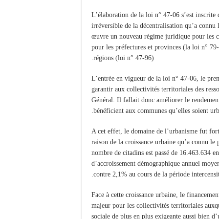
L’élaboration de la loi n° 47-06 s’est inscrite
irréversible de la décentralisation qu’a conn
œuvre un nouveau régime juridique pour les 
pour les préfectures et provinces (la loi n° 79
régions (loi n° 47-96).
L’entrée en vigueur de la loi n° 47-06, le pre
garantir aux collectivités territoriales des res
Général. Il fallait donc améliorer le rendement
.
bénéficient aux communes qu’elles soient urb
A cet effet, le domaine de l’urbanisme fut fort
raison de la croissance urbaine qu’a connu le 
nombre de citadins est passé de 16.463.634 e
d’accroissement démographique annuel moyen 
contre 2,1% au cours de la période intercens
Face à cette croissance urbaine, le financemen
majeur pour les collectivités territoriales aux
sociale de plus en plus exigeante aussi bien d’