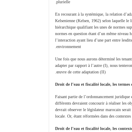
plurielle.
En recourant à la systémique, la relation d’ad
Kelsenienne (Kelsen, 1962) selon laquelle le li
hiérarchique qualifiant les unes de normes supé
normes en question étant d’un même niveau hié
l’interaction ayant lieu d’une part entre lesdit
environnement.
Une fois que nous aurons déterminé les tenants 
adapter par rapport à l’autre (I), nous tentero
œuvre de cette adaptation (II).
Droit de l’eau et fiscalité locale, les termes
Faisant partie de l’ordonnancement juridique 
différents devraient concourir à réaliser les o
devrait observer le législateur marocain serait v
locale. Or, étant réformées dans des contextes 
Droit de l’eau et fiscalité locale, les contex