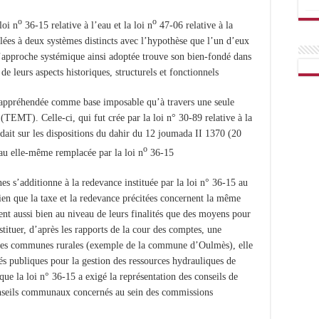
o
o
loi n
36-15 relative à l’eau et la loi n
47-06 relative à la
imilées à deux systèmes distincts avec l’hypothèse que l’un d’eux
L’approche systémique ainsi adoptée trouve son bien-fondé dans
e leurs aspects historiques, structurels et fonctionnels.
st appréhendée comme base imposable qu’à travers une seule
e (TEMT). Celle-ci, qui fut crée par la loi n° 30-89 relative à la
ondait sur les dispositions du dahir du 12 joumada II 1370 (20
o
au elle-même remplacée par la loi n
36-15.
s’additionne à la redevance instituée par la loi n° 36-15 au
ien que la taxe et la redevance précitées concernent la même
uent aussi bien au niveau de leurs finalités que des moyens pour
ituer, d’après les rapports de la cour des comptes, une
ines communes rurales (exemple de la commune d’Oulmès), elle
tés publiques pour la gestion des ressources hydrauliques de
s que la loi n° 36-15 a exigé la représentation des conseils de
conseils communaux concernés au sein des commissions