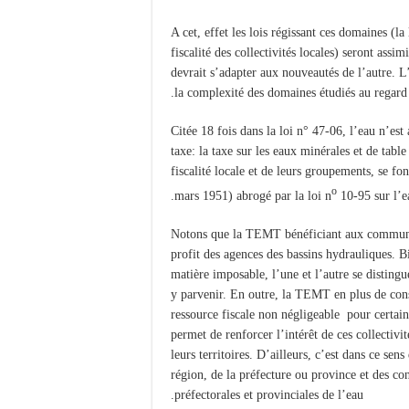
A cet, effet les lois régissant ces domaines (la 
fiscalité des collectivités locales) seront ass
devrait s’adapter aux nouveautés de l’autre. 
la complexité des domaines étudiés au regard d
Citée 18 fois dans la loi n° 47-06, l’eau n’e
taxe: la taxe sur les eaux minérales et de tabl
fiscalité locale et de leurs groupements, se f
o
mars 1951) abrogé par la loi n
10-95 sur l’e
Notons que la TEMT bénéficiant aux communes 
profit des agences des bassins hydrauliques. B
matière imposable, l’une et l’autre se disting
y parvenir. En outre, la TEMT en plus de const
ressource fiscale non négligeable pour certa
permet de renforcer l’intérêt de ces collectivi
leurs territoires. D’ailleurs, c’est dans ce sen
région, de la préfecture ou province et des 
préfectorales et provinciales de l’eau.