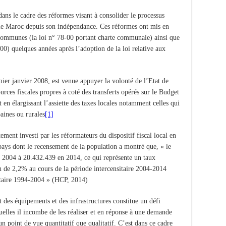
 dans le cadre des réformes visant à consolider le processus
u le Maroc depuis son indépendance. Ces réformes ont mis en
communes (la loi n° 78-00 portant charte communale) ainsi que
-00) quelques années après l’adoption de la loi relative aux
mier janvier 2008, est venue appuyer la volonté de l’Etat de
sources fiscales propres à coté des transferts opérés sur le Budget
 en élargissant l’assiette des taxes locales notamment celles qui
aines ou rurales
[1]
ement investi par les réformateurs du dispositif fiscal local en
pays dont le recensement de la population a montré que, « le
n 2004 à 20.432.439 en 2014, ce qui représente un taux
de 2,2% au cours de la période intercensitaire 2004-2014
itaire 1994-2004 » (HCP, 2014).
t des équipements et des infrastructures constitue un défi
quelles il incombe de les réaliser et en réponse à une demande
un point de vue quantitatif que qualitatif. C’est dans ce cadre