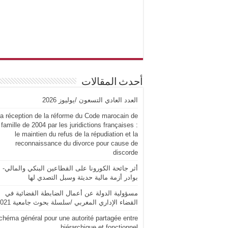
أحدث المقالات
العدد العادي التسعون /يوليوز 2026
a réception de la réforme du Code marocain de
 famille de 2004 par les juridictions françaises :
le maintien du refus de la répudiation et la
reconnaissance du divorce pour cause de
discorde
أثر جائحة الكورونا على القطاعين البنكي والمالي-
بوادر أزمة مالية حديثة وسبل التصدي لها
مسؤولية الدولة عن أعمال الضابطة القضائية في
القضاء الإداري المغربي /سلسلة بحوث جامعية 2021
chéma général pour une autorité partagée entre
hiérarchique et fonctionnel