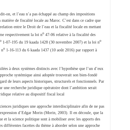
e dit-on, et l’eau n’a pas échappé au champ des impositions
 matière de fiscalité locale au Maroc. C’est dans ce cadre que
relation entre le Droit de l’eau et la fiscalité locale en mettant
o
me respectivement la loi n
47-06 relative à la fiscalité des
o
o
1-07-195 du 19 kaada 1428 (30 novembre 2007) et la loi n
o
 n
1-16-113 du 6 kaada 1437 (10 août 2016) par rapport à
imilées à deux systèmes distincts avec l’hypothèse que l’un d’eux
’approche systémique ainsi adoptée trouverait son bien-fondé
rd de leurs aspects historiques, structurels et fonctionnels. Par
ar une recherche juridique opératoire dont l’ambition serait
dique relative au dispositif fiscal local.
ciences juridiques une approche interdisciplinaire afin de ne pas
expression d’Edgar Morin (Morin, 2003). Il en découle, que la
ue et la science politique sont à mobiliser avec les apports des
les différentes facettes du thème à aborder selon une approche