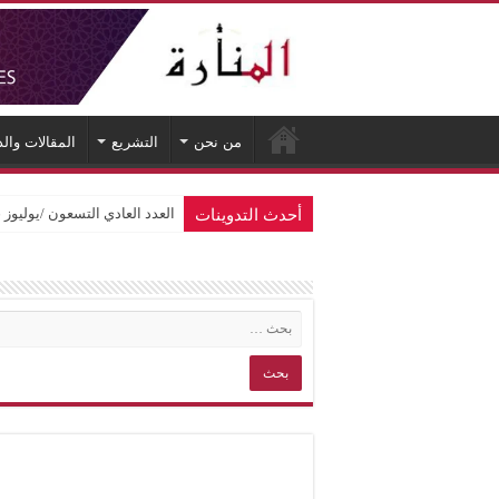
من نحن
التشريع
المقالات وال
أحدث التدوينات
العدد العادي التسعون /يوليوز 2026