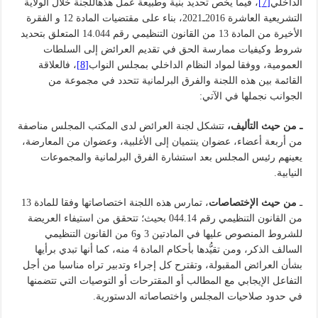
الداخلي
[7]
، فيما يخص تحديد بنية وطبيعة عمل هذهاللجنة خلال الولاية
التشريعية العاشرة 2016ـ2021، بناء على مقتضيات المادة 12 و الفقرة
الأخيرة من المادة 13 من القانون التنظيمي رقم 14.044 المتعلق بتحديد
شروط وكيفيات ممارسة الحق في تقديم العرائض إلى السلطات
العمومية، ووفقا لمواد النظام الداخلي بمجلس النواب
[8]
، فالعلاقة
القائمة بين هذه اللجنة والفرق البرلمانية تتحدد في مجموعة من
الجوانب نجملها في الآتي:
ـ من حيث التأليف،
تتشكل لجنة العرائض لدى المكتب المجلس مناصفة
من أربعة أعضاء، عضوان ينتميان إلى الأغلبية، وعضوان من المعارضة،
يعينهم رئيس المجلس بعد استشارة الفرق البرلمانية والمجموعات
النيابية.
ـ
من حيث الإختصاصات
، تمارس هذه اللجنة اختصاصاتها وفقا للمادة 13
من القانون التنظيمي رقم 044.14 بحيث؛ تتحقق من استيفاء العريضة
للشروط المنصوص عليها في المادتين 3 و6 من القانون التنظيمي
السالف الذكر، ومن تقيُّدها بأحكام المادة 4 منه، كما أنها تبدي برأيها
بشأن العرائض المقبولة، وتقترح كل إجراء وتدبير تراه مناسبا من أجل
التفاعل الإيجابي مع المطالب أو المقترحات أو التوصيات التي تتضمنها
في حدود صلاحيات المجلس واختصاصاته الدستورية.