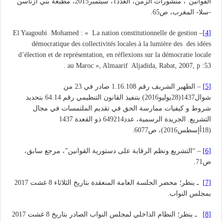
القوانين”، منشورات الزمن، العدد1، سبتمبر2015، مطبعة بني ازناسن
-سلا- المغرب، ص65.
– El Yaagoubi Mohamed : « La nation constitutionnelle de gestion
[4]
démocratique des collectivités locales à la lumière des des idées
d’élection et de représentation, en réflexions sur la démocratie locale
au Maroc », Almaarif Aljadida, Rabat, 2007, p :53 .
[5]
– الظهير الشريف رقم 1.16.108 صادر في 23 من
شوال1437(28يوليو2016) بتنفيذ القانون التنظيمي رقم 64.14 بتحديد
شروط و كيفيات ممارسة الحق في تقديم الملتمسات في مجال
التشريع. الجريدة الرسمية، عدد649214 ذو القعدة 1437
(18أإسطس2016)، ص6077.
[6]
– “التشريع ونظم الرقابة على دستورية القوانين”، مرجع سابق،
ص71.
[7]
ـ ينظر؛ محضر الجلسة العامة المنعقدة بتاريخ الثلاثاء 8 غشت 2017
بمجلس النواب.
[8]
ـ ينظر؛ النظام الداخلي لمجلس النواب الصادر بتاريخ 8 غشت 2017