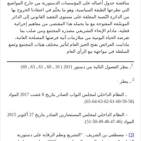
مناقشة جدول أعماله على المؤسسات الدستورية من خارج المواضيع
التي تطرحها الطبقة السياسية، وهو ما يحتِّم في اعتقادنا الخروج بها
من الدائرة النّصية المغلقة على مستوى التقعيد القانوني إلى الدائر
الموسّعة المفتوحة مع ما يحمله هذا المقتضى من مفاهيم إجرائية
فعلية، مادام الإيحاء التشريعي مصدره المجتمع ومن صلب بما
تفرضه الحياة اليومية من متلازمات آنية فرضتها المصلحة العامة،
مادامت العرائض تفتح الحيز العام لتأثير مختلف هيئات المجتمع وتضع
السلطة في مواجهة مع الرأي العام.
1
ـ ينظر الفصول التالية من دستور 2011 ( 10 ـ 60 ـ 61 ـ 63 ـ 69)
2
ـ ينظر :
ـ النظام الداخلي لمجلس النواب الصادر بتاريخ 8 غشت 2017 المواد
(58-59-60-61-62-63-64-65).
– النظام الداخلي لمجلس المستشارين الصادر بتاريخ 27 أكتوبر 2015
المواد (46-47-48-49-50-51).
[3]
– مصطفى بن الشريف : “التشريع ونظم الرقابة على دستورية