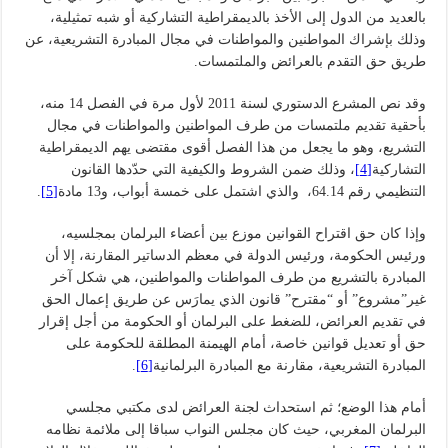
بالعديد من الدول إلى الأخذ بالديمقراطية التشاركية أو شبه تمثيلية،
وذلك بإشراك المواطنين والمواطنات في مجال المبادرة التشريعية، عن
طريق حق التقدم بالعرائض والملتمسات.
وقد نص المشرع الدستوري لسنة 2011 لأول مرة في الفصل 14 منه،
بأحقية تقديم ملتمسات من طرف المواطنين والمواطنات في مجال
التشريع، وهو ما يجعل من هذا الفصل أقوى مقتضى يهم الديمقراطية
التشاركية
[4]
، وذلك ضمن الشروط والكيفية التي حدّدها القانون
التنظيمي رقم 64.14، والذي اشتمل على خمسة أبواب، و13 مادة
[5]
.
وإذا كان حق اقتراح القوانين موزع بين أعضاء البرلمان بمجلسيه،
ورئيس الحكومة، ورئيس الدولة في معظم الدساتير المقارنة، إلا أن
المبادرة بالتشريع من طرف المواطنات والمواطنين، هي شكل آخر
غير”مشروع” أو “مقترح” قانون الذي يمارَس عن طريق إعمال الحق
في تقديم العرائض، للضغط على البرلمان أو الحكومة من أجل إقرار
حق أو تعديل قوانين خاصة، أمام الهيمنة المطلقة للحكومة على
المبادرة التشريعية، مقارنة مع المبادرة البرلمانية
[6]
.
أمام هذا الوضع؛ ثم استحداث لجنة العرائض لدى مكتبي مجلسي
البرلمان المغربي، حيث كان مجلس النواب سباقا إلى ملائمة نظامه