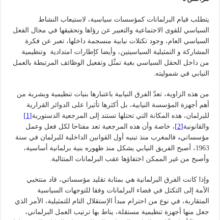
يتطلب قيام البرلمانات كمؤسسات سياسية، لاستيعاب النشاط
السياسي للقوى الاجتماعية والتعبير عن رؤاها وتحقيقها في مجال الفعل
السياسي العام، وجود تكتلات نيابية منسجمة داخلها، تعبر عن فكرة
المشاركة و التمثيلية السياسيتين، وأيضا كإطارات امتدادية وتنظيمية
من داخل الحقل السياسي بغية تمثّل وتفعيل الوظائف المرتبطة بالعمل
النيابي في شموليته.
من هذه الزاوية، تعدّ الفرق النيابية باعتبارها بنيات تنظيمية وبشرية من
أهم أجهزة المؤسسة النيابية، بل أكثرها تأثيرا على الدوائر القرارية
للبرلمان، هذه المكانة التي تحتلها تستند إلى المرجعية الدستورية
[1]
والقانونية
[2]
، خاصة وأن هذه المرجعية تعد مفتاحا لكل فعل وعمل
مؤسساتي
،
فالمغرب منذ تبنيه أول القوانين الداخلية للبرلمان في سنة
1963، أصبح الفريق النيابي يشكل منذ ظهوره بنية برلمانية أساسية،
وأصبح من غير الممكن اختفاؤها عقب البرلمانات المتتالية.
وإذا كانت الفرق البرلمانية هي بمثابة تقليد مؤسساتي، قاد منتخبي
الأمة إلى التكتل في فضاء البرلمانات وفقا للتوجهات السياسية
المتقاربة، في نوع من احترام مبدأ الإستقلال التام للتمثيلية، الأمر الذي
جعل منها أجهزة تنظيمية مستقلة، يناط بها ترتيب العمل البرلماني،