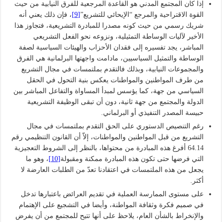
إذا كان المجتمع المدني هو القاعدة المرجعية للفرق النيابية من حيث
القوة الاقتراحية والمرجع “الإيحائي للتشريع”
[9]
، فإن ذلك يعني أنه
شريك رسمي من حيث كونه مصدرا للمبادرة التشريعية، فتجاوز هذا
الأخير لآليات الوساطة التمثيلية، ونزوعه نحو الفعل التشريعي
المباشر، يجد تفسيره إلى فقدان الأحزاب والهيئات السياسية لصفة
الوساطة والتمثيل السياسيين، مادامت واجهتها البرلمانية هي الفرق
والمجموعات النيابية، وبذلك فالتقدم بملتمسات في مجال التشريع
من طرف المواطنين والمواطنات يعكس بنية التحول في الحقل
السياسي من جهة، كما يؤسس لمبدأ المساواة والتفاعل المباشر بين
الدولة والمجتمع من جهة ثانية، دون أن تبقى الوظيفة التشريعية
حبيسة المصدر التنفيذي أو البرلماني.
رغم التنصيص الدستوري على الحق التقدم بملتمسات في مجال
التشريع من قبل المواطنين والمواطنات، إلاّ أن القانون التنظيمي رقم
64.14 أفرغ هذه المبادرة من محتواها، بالنظر إلى الشروط التعجيزية
التي فرضها حتى تكون هذه المبادرة ممكنة ومقبولة
[10]
، وهو ما
يجعل من هذه الملتمسات في اعتقادنا تعدّ من الطلبات العارضة لا
أكثر.
على مستوى الممارسة العملية في تقديم العرائض باعتبارها تدخل
في صميم فكرة وثقافة المواطنة، وأيضا في التشجيع على الإهتمام
والإنخراط بالشأن العام، يلاحظ على أنها تتيح للمجتمع من أن يفرض