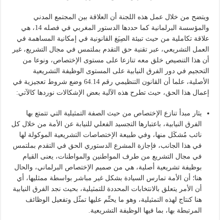
ويتضح من خلال عمل هذه اللجنة أن العلاقة بين المجتمع المدني
والمؤسسة البرلمانية كما حددها الدستور المغربي في فصله 14، هي
علاقة تكاملية من حيث تبيئة الصِيَغ القانونية في إمكانية المساهمة في
العمل التشريعي، عبر تقنية حق التقدم بملتمس في مجال التشريع، غير
أن هذا التنصيص خلق معه تنازعا على مستوى الإختصاص، ونوعا من
التحجيم في دور الفرق النيابية على المستوى الوظيفة التشريعية
الأصلية، علما أن القانون التنظيمي رقم 64.14 وضع شروط تعجيزية في
إعمال هذا الحق، حيث تطرح هذه الآلية بعض الإشكالات نوردها كالآتي:
يثار مبدأ تنازع الإختصاص من حيث الصفة التمثيلية التي تتمتع بها
الفرق النيابية، باعتبارها التجسيد الفعلي للنيابة عن الأمة من خلال كل
نائب مُشكَل منها، وفي طبيعة الإختصاصات التشريعية الموكولة لها
في هذا الجانب، فإجازة المشرع الدستوري الحق في التقدم بملتمس
في مجال التشريع من طرف المواطنين والمواطنات، يعنى القيام
بوظيفة تشريعية أصلية، هي من صميم الإختصاص البرلماني، والحال
هنا؛ أن الأمة تمارس السيادة بشكل غير مباشر بواسطة ممثليها، أي
أن الأمر يتعلق بالانتخابات المحددة للتمثيلية، بحيث نجد الفرق النيابية
هنا كنتاج لهذه التمثيلية، وهو ما يحتِّم عليها تمثّل وتفعيل الوظائف
المرتبطة بها، بما فيها الوظيفة التشريعية.