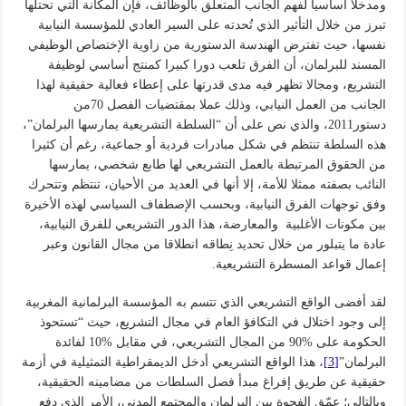
ومدخلاَ أساسياَ لفهم الجانب المتعلق بالوظائف، فإن المكانة التي تحتلها
تبرز من خلال التأثير الذي تُحدته على السير العادي للمؤسسة النيابية
نفسها، حيث تفترض الهندسة الدستورية من زاوية الإختصاص الوظيفي
المسند للبرلمان، أن الفرق تلعب دورا كبيرا كمنتج أساسي لوظيفة
التشريع، ومجالا تظهر فيه مدى قدرتها على إعطاء فعالية حقيقية لهذا
الجانب من العمل النيابي، وذلك عملا بمقتضيات الفصل 70من
دستور2011، والذي نص على أن “السلطة التشريعية يمارسها البرلمان”،
هذه السلطة تنتظم في شكل مبادرات فردية أو جماعية، رغم أن كثيرا
من الحقوق المرتبطة بالعمل التشريعي لها طابع شخصي، يمارسها
النائب بصفته ممثلا للأمة، إلا أنها في العديد من الأحيان، تنتظم وتتحرك
وفق توجهات الفرق النيابية، وبحسب الإصطفاف السياسي لهذه الأخيرة
بين مكونات الأغلبية والمعارضة، هذا الدور التشريعي للفرق النيابية،
عادة ما يتبلور من خلال تحديد نِطاقه انطلاقا من مجال القانون وعبر
إعمال قواعد المسطرة التشريعية.
لقد أفضى الواقع التشريعي الذي تتسم به المؤسسة البرلمانية المغربية
إلى وجود اختلال في التكافؤ العام في مجال التشريع، حيث “تستحوذ
الحكومة على %90 من المجال التشريعي، في مقابل %10 لفائدة
البرلمان”
[3]
، هذا الواقع التشريعي أدخل الديمقراطية التمثيلية في أزمة
حقيقية عن طريق إفراغ مبدأ فصل السلطات من مضامينه الحقيقية،
وبالتالي؛ عمّق الفجوة بين البرلمان والمجتمع المدني، الأمر الذي دفع