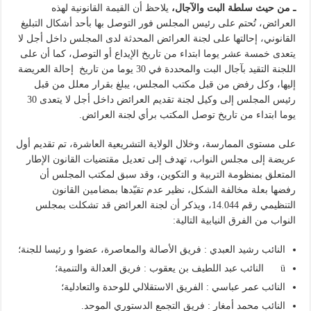
ـ من حيث سلطة البت والآجال،
يلاحظ أن القيمة القانونية لهذه
العرائض، تُحتم على رئيس المجلس فور التوصل بها بأحد أشكال التبليغ
القانوني، إحالتها على لجنة العرائض المحدثة لدى المجلس داخل أجل لا
يتعدى خمسة عشر يوما ابتداء من تاريخ الإيداع أو التوصل، كما أن على
اللجنة التقيد بآجال البت والمحددة في 30 يوما من تاريخ إحالة العريضة
إليها، وكل رفض من قبل مكتب المجلس، يبلغ بقرار معلل من قبل
رئيس المجلس إلى وكيل لجنة تقديم العرائض داخل أجل لا يتعدى 30
يوما ابتداء من تاريخ توصل المكتب برأي لجنة العرائض.
على مستوى الممارسة، وخلال الولاية التشريعية العاشرة، تم تقديم أول
عريضة إلى مجلس النواب، تهدف إلى تعديل مقتضيات القانون الإطار
المتعلق بمنظومة التربية و التكوين، وقد سبق لمكتب المجلس أن
رفضها بعلة مخالفة الشكل، نظير عدم تقيّدها بمضامين القانون
التنظيمي رقم 14.044، ويذكر أن لجنة العرائض قد تشكلت بمجلس
النواب من الفرق النيابية التالية:
النائب رشيد العبدي : فريق الأصالة والمعاصرة، عضوا و رئيسا للجنة؛
ü النائب عبد اللطيف بن يعقوب : فريق العدالة والتنمية؛
النائب عمر عباسي : الفريق الاستقلالي للوحدة والتعادلية؛
النائب محمد أمغار : فريق التجمع الدستوري الموحد.