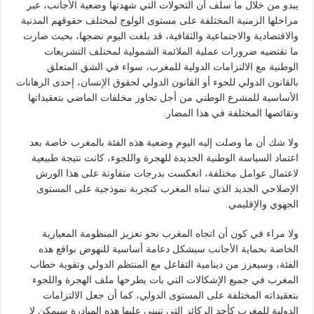
يبدو من خلال ما سلف أن التحولات التي شهدتها وضعية الأجانب، عبر
مراحلها الزمنية المختلفة على مستوى الولوج لمختلف حقوقهم المدنية
والاقتصادية والاجتماعية والثقافية، قد بلغت اليوم نضجها، بحيث صارت
ما تقتضيه ضرورات عملية الملائمة الشمولية لمختلف التشريعات
الوطنية مع الالتزامات الدولية للمغرب، سواء في الشق المتعلق
بالقانون الدولي للجوء أو القانون الدولي لحقوق الإنسان، إحدى الرهانات
الأساسية للمشرع الوطني من أجل تجاوز مخلفات الماضي بتعقيداتها
ونقائصها المختلفة في هذا المضار.
ولا شك أن ما وصلت إليه اليوم وضعية هذه الفئة بالمغرب خاصة بعد
اعتماد السياسة الوطنية الجديدة للهجرة واللجوء، كانت نتيجة طبيعية
لاعتمال عوامل مختلفة، انعكست بدرجات متفاوتة على هذا الورش
الإصلاحي الجديد الذي تبناه المغرب كتجربة نموذجية على المستوى
الجهوي والإقليمي.
ولا مراء في كون أن اتجاه المغرب نحو تعزيز المنظومة المعيارية
الخاصة بحماية الأجانب سيشكل دعامة أساسية للنهوض بواقع هذه
الفئة، وسيعزز من دينامية التفاعل مع المنتظم الدولي وتقوية خطاب
المغرب في جميع الإشكالات التي بات يطرحها ملف الهجرة واللجوء
بتعقيداته المختلفة على المستوى الدولي، كما أن جعل الالتزامات
الدولية للمغرب كأحد الركائز التي تنبني عليها هذه المبادرة سيمكن لا