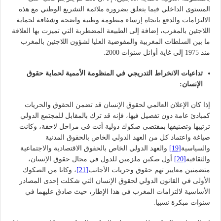
المستوى الداخلي فيما يتعلق بضرورة ملائمة التشريع الوطني مع هذه
الالتزامات والدفع باتجاه إرساء منظومة وطنية واضحة وشفافة لحماية
اللاجئين بالمغرب، إضافة إلى الطبيعة المضطربة التي تميزت بها العلاقة
ما بين السلطات المغربية والمفوضية العليا لشؤون اللاجئين بالمغرب
منذ 1975 إلى غاية أوائل سنوات 2000.
تداعيات الانخراط التدريجي في المنظومة الأممية لحماية حقوق
الإنسان:
إذا كان الإعلان العالمي لحقوق الإنسان قد تضمن الحقوق والحريات
كمبادئ عامة دون تفصيل فيها، فإنه قد ترك بالمقابل للمجتمع الدولي
ترتيبها وتصنيفها بمقتضى صكوك دولية أتت في مراحل لاحقة، وكانت
صياغة واعتماد كل من العهد الدولي الخاص بالحقوق المدنية
والسياسية
[19]
والعهد الدولي الخاص بالحقوق الاقتصادية والاجتماعية
والثقافية
[20]
أول صكين ملزمين للدول في مجال حقوق الإنسان،
متضمنين معايير تهم حقوق وحريات الأجانب
[21]
، وكانا من الصكوك
الأولى في القانون الدولي لحقوق الإنسان التي شكلت إحدى المصادر
الأساسية لالتزامات المغرب في هذا الإطار، حيث صادق عليهما في
سنوات مبكرة نسبيا.