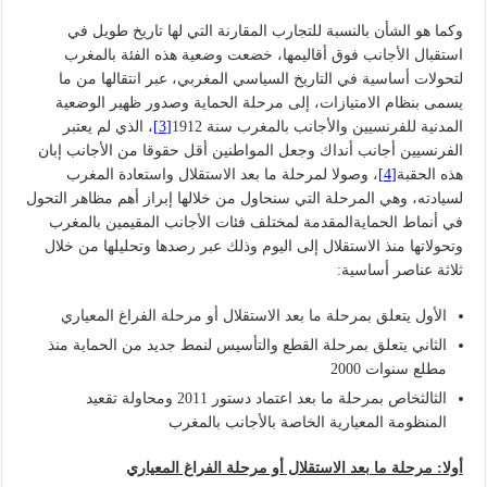
وكما هو الشأن بالنسبة للتجارب المقارنة التي لها تاريخ طويل في
استقبال الأجانب فوق أقاليمها، خضعت وضعية هذه الفئة بالمغرب
لتحولات أساسية في التاريخ السياسي المغربي، عبر انتقالها من ما
يسمى بنظام الامتيازات، إلى مرحلة الحماية وصدور ظهير الوضعية
المدنية للفرنسيين والأجانب بالمغرب سنة 1912
[3]
، الذي لم يعتبر
الفرنسيين أجانب أنداك وجعل المواطنين أقل حقوقا من الأجانب إبان
هذه الحقبة
[4]
، وصولا لمرحلة ما بعد الاستقلال واستعادة المغرب
لسيادته، وهي المرحلة التي سنحاول من خلالها إبراز أهم مظاهر التحول
في أنماط الحمايةالمقدمة لمختلف فئات الأجانب المقيمين بالمغرب
وتحولاتها منذ الاستقلال إلى اليوم وذلك عبر رصدها وتحليلها من خلال
ثلاثة عناصر أساسية:
الأول يتعلق بمرحلة ما بعد الاستقلال أو مرحلة الفراغ المعياري
الثاني يتعلق بمرحلة القطع والتأسيس لنمط جديد من الحماية منذ
مطلع سنوات 2000
الثالثخاص بمرحلة ما بعد اعتماد دستور 2011 ومحاولة تقعيد
المنظومة المعيارية الخاصة بالأجانب بالمغرب
أولا: مرحلة ما بعد الاستقلال أو مرحلة الفراغ المعياري