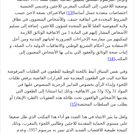
بوضعية اللاجئين، إلى المكتب المغربي للاجئين وعديمي الجنسية
اختصاصات متعددة تتمثل أساسا
[13]
فيالاعتراف بصفة لاجئ حسب
الشروط المحددة في اتفاقية جنيف، وللأشخاص المنضوون في نطاق
ولاية المفوضية العليا للأمم المتحدة لشؤون اللاجئين، إضافة إلى تسليم
الأشخاص المشار إليهم في المادة 1 من الاتفاقية الوثائق اللازمة
لتمكينهم من ممارسة الإجراءات الضرورية لحياتهم المدنية ومن أجل
الاستفادة من أحكام التشريع الوطني والاتفاقيات الدولية ذات الصلة، و
إثبات صحة الوثائق والعقود التي يدلى بها الأشخاص المعنيون إلى
المكتب
[14]
.
وفي نفس السياق أنيط باللجنة الوطنية للطعون في الطلبات المرفوضة
صلاحية البت في الطعون المقدمة ضد القرارات القاضية برفض طلبات
اللجوء وإبداء الرأي بخصوص التدابير الزجرية المنصوص عليها في
المواد 31 و32 و33 من الاتفاقية، وذلك إما استنادا إلى الطعون التي
يقدمها الأشخاص الواقعون تحت طائلة هذه العقوبات (الطرد-الإبعاد) أو
بطلب من السلطات المختصة
[15]
.
ولعل ما يثير الانتباه في هذا الصدد هو أداء هذا المكتب الذي ظل ضعيفا
على مستوى الحماية المقدمة للاجئين وطالبي اللجوء بالمغرب، وذلك
كنتيجة طبيعية للاقتضاب الشديد الذي تميز به مرسوم 1957، وعدم