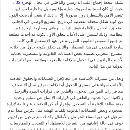
تشكل محط إجماع أغلب الدارسين والباحثين في مجال الهجرة
[35]
،
بحيث أن كان استجابة لظروف دولية وإقليمية بل وداخلية لعب فيها
عنصر الأمن والسيطرة دورا محوريا، إلا أن ذلك لا ينبغي أن يجب القول
عن كونه شكل محطة مفصلية في تاريخ التشريع الوطني في الجانب
المتعلق بالدخول والإقامة فوق التراب الوطني ومحاربة الهجرة غير
النظامية، وذلك لسببين على الأقل، يتعلق الأول بكونه قد أحدث قطيعة
مع جميع النصوص القانونية الموروثة عن عهد الاستعمار التي كانت
سارية المفعول في هذا المضمار، والثاني يتعلق بكونه حاول من خلاله
المشرع المغربي تضمينه بعض الضمانات القانونية والمسطرية لحماية
الأجانب الراغبين في الدخول والإقامة بالمغرب وملائمته مع الالتزامات
الدولية في هذا الباب.
ولعل من مميزاته الأساسية في مجالإقرار الضمانات والحقوق الخاصة
بالأجانب سواء على مستوى الدخول أو الإقامة، توفير سبل الانتصاف
ضد قرارات المنع من الدخول، والطعن في قرارات الطرد والترحيل
والاقتياد إلى الحدود، والطعن في قرارات الامتناع عن تسليم وتجديد
ومنح بطاقة الإقامة أو التسجيل، وإقرار أماكن للاحتفاظ غير تابعة لإدارة
السجون، وبعض الضمانات القانونية للفئات الهشة مثل تكرس مبدأ عدم
الترحيل في حق النساء الحوامل والأطفال وكذلك منع ترحيل من لديهم
خوف في حالة إعادتهم من التعرض للاضطهاد أو التعذيب والممارسات
الحاطة بالكرامة الإنسانية أو المهينة ( المادة 3 من اتفاقية التعذيب، 33