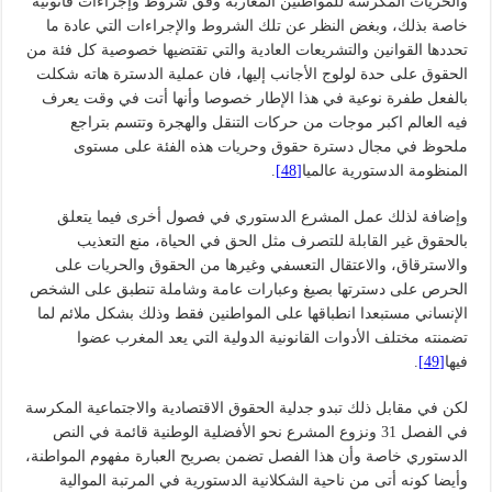
والحريات المكرسة للمواطنين المغاربة وفق شروط وإجراءات قانونية
خاصة بذلك، وبغض النظر عن تلك الشروط والإجراءات التي عادة ما
تحددها القوانين والتشريعات العادية والتي تقتضيها خصوصية كل فئة من
الحقوق على حدة لولوج الأجانب إليها، فان عملية الدسترة هاته شكلت
بالفعل طفرة نوعية في هذا الإطار خصوصا وأنها أتت في وقت يعرف
فيه العالم اكبر موجات من حركات التنقل والهجرة وتتسم بتراجع
ملحوظ في مجال دسترة حقوق وحريات هذه الفئة على مستوى
المنظومة الدستورية عالميا
[48]
.
وإضافة لذلك عمل المشرع الدستوري في فصول أخرى فيما يتعلق
بالحقوق غير القابلة للتصرف مثل الحق في الحياة، منع التعذيب
والاسترقاق، والاعتقال التعسفي وغيرها من الحقوق والحريات على
الحرص على دسترتها بصيغ وعبارات عامة وشاملة تنطبق على الشخص
الإنساني مستبعدا انطباقها على المواطنين فقط وذلك بشكل ملائم لما
تضمنته مختلف الأدوات القانونية الدولية التي يعد المغرب عضوا
فيها
[49]
.
لكن في مقابل ذلك تبدو جدلية الحقوق الاقتصادية والاجتماعية المكرسة
في الفصل 31 ونزوع المشرع نحو الأفضلية الوطنية قائمة في النص
الدستوري خاصة وأن هذا الفصل تضمن بصريح العبارة مفهوم المواطنة،
وأيضا كونه أتى من ناحية الشكلانية الدستورية في المرتبة الموالية