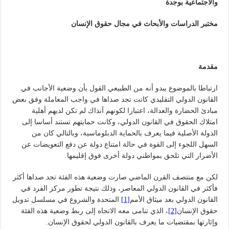
والاجتماعية بوجدة
مختبر الدراسات والأبحاث في مجال حقوق الإنسان
مقدمة
ارتباطا بالموضوع يبدو أنه من الطبيعي القول بأن وضعية الأجانب في
القانون الدولي التقليدي كانت تجد صداها في واجب المعاملة وفق بعض
مبادئ الحضارة والعدالة، اعتبارا لكونهم آنذاك لم تكن لديهم أهلية
امتلاك الحقوق في القانون الدولي، وكانت حمايتهم تستند أساسا إلى
الدولة الأصلية فيما يعرف بالحماية الدبلوماسية، وبالتالي كان من
السهل اللجوء إلى القوة في حالة امتناع دولة عن دفع التعويضات عن
الأضرار التي تلحق بمواطني دولة أخرى فوق إقليمها.
لكن مع منتصف القرن الماضي صارت وضعية هذه الفئة تجد صداها أكثر
فأكثر في القانون الدولي المعاصر، وذلك نتيجة تطور مركز الفرد في
القانون الدولي بعد ميثاق الأمم
[1]
المتحدة والشروع في مسلسل تدويل
حقوق الإنسان
[2]
، الذي تنامى معه الاتجاه إلى ربط وضعية هذه الفئة
وإثارتها بمقتضيات ما يعرف بالقانون الدولي لحقوق الإنسان.