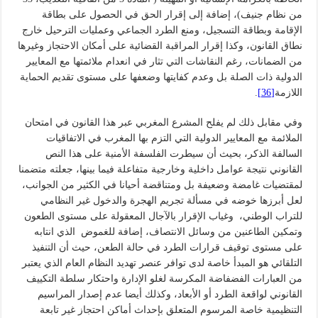
من نظام جنيف)، إضافة إلى إقرار الحق في الحصول على بطاقة
الإقامة وبطاقة التسجيل، ومنع الطرد الجماعي وعمليات الترحيل خارج
نطاق القانون، وكذا إقرار المراقبة القضائية على أمكان الاحتجاز وغيرها
من الضمانات، رغم النقاشات التي تثار في انعدام ملائمتها مع المعايير
الدولية ذات الصلة بل وعدم كفايتها وضعفها على مستوى تقديم الحماية
اللازمة
[36]
.
وفي مقابل ذلك لم يفلح المشرع المغربي عبر هذا القانون في امتحان
الملائمة مع المعايير الدولية التي التزم بها المغرب في الاتفاقيات
السالفة الذكر، بحيث أن سيطرت الفلسفة الأمنية على هذا النص
القانوني نتيجة عوامل داخلية وخارجية متفاعلة فيما بينها، جعلته متضمنا
لمقتضيات غامضة وضعيفة بل ومتناقضة أحيانا في الكثير من الجوانب،
لعل أبرزها خوضه في مسألة تجريم الهجرة والدخول غير النظامي
للتراب الوطني، وغياب الإقرار بالآجال المعقولة على مستوى الطعون
وتمكين الطاعنين من وسائل الانتصاف، إضافة للغموض الذي انتابه
على مستوى توقيف قرارات الطرد في حالة الطعن، حيث أن التنفيذ
التلقائي هو المبدأ خاصة لدى توافر عنصر تهديد النظام العام الذي يعتبر
من العبارات الفضفاضة المكرسة لغلو الإدارة واحتكار سلطة التكييف
القانوني لواقعة الطرد أو الأبعاد، وكذلك أيضا عدم إصدار المراسيم
التنظيمية خاصة المرسوم المتعلق بإحداث أماكن احتجاز غير تابعة