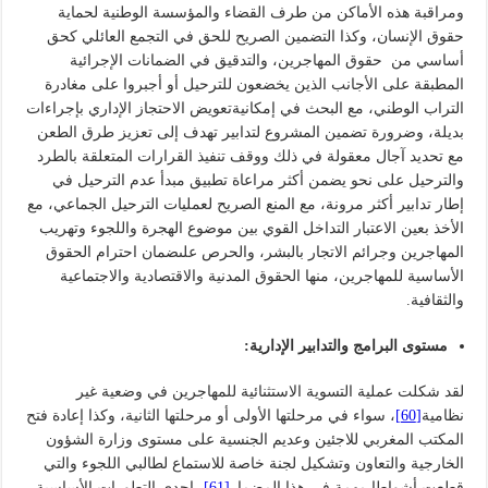
ومراقبة هذه الأماكن من طرف القضاء والمؤسسة الوطنية لحماية
حقوق الإنسان، وكذا التضمين الصريح للحق في التجمع العائلي كحق
أساسي من حقوق المهاجرين، والتدقيق في الضمانات الإجرائية
المطبقة على الأجانب الذين يخضعون للترحيل أو أجبروا على مغادرة
التراب الوطني، مع البحث في إمكانيةتعويض الاحتجاز الإداري بإجراءات
بديلة، وضرورة تضمين المشروع لتدابير تهدف إلى تعزيز طرق الطعن
مع تحديد آجال معقولة في ذلك ووقف تنفيذ القرارات المتعلقة بالطرد
والترحيل على نحو يضمن أكثر مراعاة تطبيق مبدأ عدم الترحيل في
إطار تدابير أكثر مرونة، مع المنع الصريح لعمليات الترحيل الجماعي، مع
الأخذ بعين الاعتبار التداخل القوي بين موضوع الهجرة واللجوء وتهريب
المهاجرين وجرائم الاتجار بالبشر، والحرص علىضمان احترام الحقوق
الأساسية للمهاجرين، منها الحقوق المدنية والاقتصادية والاجتماعية
والثقافية.
مستوى البرامج والتدابير الإدارية:
لقد شكلت عملية التسوية الاستثنائية للمهاجرين في وضعية غير
نظامية
[60]
، سواء في مرحلتها الأولى أو مرحلتها الثانية، وكذا إعادة فتح
المكتب المغربي للاجئين وعديم الجنسية على مستوى وزارة الشؤون
الخارجية والتعاون وتشكيل لجنة خاصة للاستماع لطالبي اللجوء والتي
قطعت أشواطا مهمة في هذا المضمار
[61]
، إحدى التطورات الأساسية