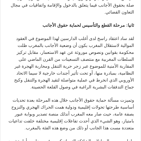
صلة بحقوق الأجانب فيما يتعلق بالدخول والإقامة واتفاقيات في مجال
التعاون القضائي.
ثانيا: مرحلة القطع والتأسيس لحماية حقوق الأجانب
لقد ساد اعتقاد راسخ لدى أغلب الدارسين لهذا الموضوع في العقود
الموالية لاستقلال المغرب بكون أن وضعية الأجانب بالمغرب ظلت
محكومة بقوانين ونصوص موروثة عن عهد الاستعمار، مقابل تركيز
السلطات المغربية مع منتصف التسعينات من القرن الماضي على
المقاربة الأمنية للموضوع عبر زجر حرية التنقل ومحاربة الهجرة غير
النظامية، بمبادرة منها، أو تحت تأثير أجندات خارجية لا سيما الاتحاد
الأوروبي الذي انخرط في عملية متواصلة لتقيد الهجرة والتنقل وكبح
جماح التدفقات البشرية الراغبة في وصول القلعة الحصينة.
وتميزت مسألة حماية حقوق الأجانب خلال هذه المرحلة بعدة تحديات
أساسية طرحتها تحولات إقليمية ودولية همت الحراك الهجري والنزوح
بصفة عامة، حيث صار معه المغرب أنذلك منصة تصدير وبوابة عبور
بامتياز، وهو الشيء الذي أحدث تفاعلات إقليمية مختلفة خلفت تداعيات
متعددة مست هذا الجانب أو ذلك من وضع هذه الفئة بالمغرب.