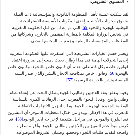
المستوى التشريعي:
لقد شكلت عملية تأهيل المنظومة القانونية والمؤسساتية ذات الصلة
بحقوق وحريات الأجانب، إحدى المكونات الأساسية للاستراتيجية
الوطنية للهجرة واللجوء
[55]
التي تم إعداد من قبل الحكومة المغربية
في شخص الوزارة المكلفة بالمغاربة المقيمين بالخارج، وشركائها من
القطاعات والمؤسسات الوطنية وجمعيات المجتمع المدني.
ويعتبر حسم الخيارات التشريعية التي استقرت عليها الحكومة المغربية
إحدى التحولات الهامة في هذا الإطار، بحيث ذهبت إلى ضرورة اعتماد
قوانين خاصة بكل فئة على حدة، أي قانون خاص باللجوء، وقانون خاص
بالهجرة
[56]
وقانون خاص بمكافحة الاتجار بالبشر والذي صدر السنة
الماضية ونشر بالجريدة الرسمية
[57]
.
وفيما يتعلق بفئة اللاجئين وطالبي اللجوء يشكل البحث عن إنشاء نظام
وطني واضح وفعال للجوء بالمغرب إحدى الرهانات الكبرى للسياسة
الوطنية الجديدة للهجرة واللجوء، وذلك لتنزيل الالتزامات الاتفاقية
للمغرب في هذا الإطار، ويبدو من خلال المعطيات المتوفرةأن المشروع
قيد البلورة والموجود في مراحل متقدمة لإخراجه لحيز الوجود
[58]
، قد
كرس مبدأ عدم التمييز بين اللاجئين وطالبي اللجوء، وأقر مسطرة
واضحة لتقديم طلبات اللجوء وفحصها وضمان الشروط الموضوعية