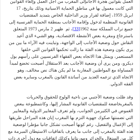
العمل بقوانين هجرة الأجانبإلى المغرب من أجل العمل وإلغاء القوانين
التي كانت معمول بها في مناطق الحماية الاسبانية وذلك بتاريخ، 17
ابريل 1959، إضافة لقرار وزير الداخلية الخاص بتمديد المقتضيات
القانونية المنظمة لدخول وإقامة الأجانب بمنطقة الحماية الفرنسية إلى
جميع تراب المملكة سنة 1962
[33]
، ثم ظهير 2 مارس 1973 المتعلق
باسترجاع ومغربة بعض الأنشطة الاقتصادية، وهو الشيء الذي أعيد
النقاش حول وضعية الأجانب إلى الواجهة، وتباينت فيه الآراء ما بين من
يرى بكون وضعية هذه الفئة ما زالت تحكمها القوانين التي خلفها
المستعمر، ويمثل هذا الاتجاه بعض الفقهاء الفرنسيين على رأسهم بول
ديكرو، ومن يرى أن وضعية الأجانب بعد الاستقلال أصبحت تخضع لمبدأ
المساواة مع المواطنين المغاربة ما لم يكن هناك نص مخالف، وهو
الاتجاه الذي تزعمه العديد من أساتذة القانون بالمغرب وسايره بعض
الفقه الدولي.
وقد ظلت وضعية الأجنبي من ناحية الولوج للحقوق والحريات
بالمغربخاضعة للمقتضيات القانونية المشار إليها، وكانتمطبوعة ببعض
الغموض في الكثيرمن الجوانب، ولم تعرف المعايير الدولية والمعايير
التي تضمنتها صكوك جهوية التزم بها المغرب إبان هذه المراحل طريقها
إلى الإعمال والتفعيل، رغم كونها أصبحت تشكل جانبا مؤطرا لوضعية
هذه الفئة بالمغرب إلى جانب ما يعرف باتفاقيات الاستيطان المبرمة مع
كل من السنغال والجزائر وموريتانيا وكذلك اتفاقيات مع دول أخرى ذات