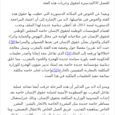
للفصل 30المدسترة لحقوق وحريات هذه الفئة.
وبعيدا عن الخوض في المكانة الدستورية التي حظيت بها حقوق هذه
الفئة والخوض في تفاصيلها، لابد من الإشارة إلى أن اعتماد المراجعة
الدستورية لسنة 2011، قد أعطى دينامية جديدة لهذا الملف وجذب
اهتمام المؤسسات الوطنية لحقوق الإنسان خاصة المجلس الوطني
لحقوق الإنسان عبر صلاحياته الهامة في مجال النهوض والحماية واثراء
الفكر والحوار بشأن حقوق الإنسان في بعدها الشمولي والمترابط
[50]
،
حيث أعد تقريرا مفصلا حول وضعية هذه الفئة بالمغرب وسبل معالجة
اختلالاتها ورفعه إلى الملك
[51]
الذي تفاعل معه إيجابا وأصدر تعليمات
للحكومة قصد بلورة سياسة جديدة للهجرة واللجوء بالمغرب، مما خلق
دينامية مؤسساتية جديدة خاصة بعد إسناد تدبير شؤون الهجرة للوزارة
المكلفة بالمغاربة المقيمين بالخارج
[52]
وإحداث لجان خاصة مكلفة
بمتابعة تنفيذ التعليمات الملكية في هذا الصدد .
ويبدو أنه لابد من التذكير أن هذه المرحلة عرفت أيضا تصاعد عملية
تفاعل المغرب مع المنظومة الأممية لحماية حقوق الإنسان خاصة بعد
إحداث المندوبية الوزارية المكلفة بحقوق الإنسان، وذلك عبراستقبال
مساطر خاصة جديدة مثل المقررة الخاصة بالاتجار بالبشر، المقرر
الخاص بمناهضة التعذيب، فريق العمل الخاص بالاعتقال التعسفي، وما
تم تقديمه من توصيات ذات صلة بحقوق المهاجرين واللاجئين، وكذلك