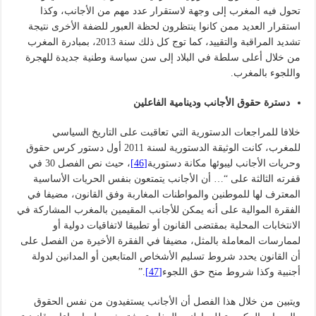
تحول فيه المغرب إلى وجهة لاستقرار عدد مهم من الأجانب، وكذا
استقرار العديد ممن كانوا ينتظرون لحظة العبور للضفة الأخرى نتيجة
تشديد المراقبة والتقييد، كما توج كل ذلك سنة 2013، بمبادرة المغرب
من خلال أعلى سلطة في البلاد إلى سن سياسة وطنية جديدة للهجرة
واللجوء بالمغرب.
دسترة حقوق الأجانب ودينامية الفاعلين
خلافا للمراجعات الدستورية التي تعاقبت على التاريخ السياسي
للمغرب، كانت الوثيقة الدستورية لسنة 2011 أول دستور كرس حقوق
وحريات الأجانب ليبوئها مكانة دستورية
[46]
، حيث نص الفصل 30 في
قفرته الثالثة على “… أن الأجانب يتمتعون بنفس الحريات الأساسية
المعترف لها للموطنين والمواطنات المغاربة وفق القانون، مضيفا في
الفقرة الموالية على أنه يمكن للأجانب المقيمين بالمغرب المشاركة في
الانتخابات المحلية بمقتضى القانون أو تطبيقا لاتفاقيات دولية أو
لممارسات المعاملة بالمثل، مضيفا في الفقرة الأخيرة من الفصل على
أن القانون يحدد شروط تسليم الأشخاص المتابعين أو المدانين لدولة
أجنبية وكذا شروط منح حق اللجوء
[47]
.”
ويتبين من خلال هذا الفصل أن الأجانب يستفيدون من نفس الحقوق