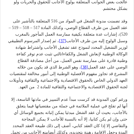
عالجت بعض الجوانب المتعلقة بولوج الأجانب للحقوق والحريات ولو
بشكل محتشم.
وقد تضمنت مدونة الشغل في المواد من 516 المتعلقة بالتأشير على
عقد العمل من طرف القطاع الوصي، وكذلك المادة 517 – 518 – 519 –
520)، إشارات عدة متعلقة بكيفية ممارسة العمل المأجور بالمغرب
وسبل الولوج إليه من طرف الأجانب
[37]
، ثم إصدار المرسوم التطبيقي
لوزير التشغيل المحدد لنموذج عقد تشغيل الأجانب واشتراط شهادة
الوكالة الوطنية لإنعاش الشغل والكفاءاتالتي تثبت عدم توفر كفاءة
وطنية قادرة على ممارسة نفس العمل، من أجل مصادقة القطاع
الوصي على عقد العمل
[38]
، وهو الشرط الذي قد يكون من خلاله
المشرع قد تجاوز مفهوم الأفضلية الوطنية إلى أمور مخالفة لمقتضيات
العهد الدولي الخاص بالحقوق الاقتصادية والاجتماعية والثقافية وتأويلات
لجنة الحقوق الاقتصادية والاجتماعية والثقافية للمادة 2 من العهد.
ورغم كون المدونة قد كرست مبدأ عدم التمييز في مادتها التاسعة، إلا
أنها لم تفلح في عملية الملائمة في جملة من مقتضياتها فيما يتعلق
بالأجانب، بحيث أن عقد الشغل مبدئيا يمكن إثباته بجميع الوسائل أي
حتى وإن لم يكن كتابيا، إلا أنه بالنسبة للأجانب لا يمكن المجاجة
والتقاضي إلا إذا كان العقد كتابي، أضف إلى ذلك طبيعة العقد المحدد
المدة وجعل الإقامة رهينة بتجديده، وكذلك أيضامنع الأجانب من تحمل