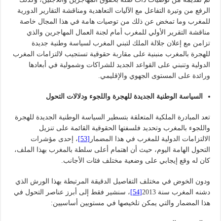
الرفع من وتيرة التفاعل مع الآليات التعاهدية ومناقشة التقارير الدورية
للمغرب وما تمخض عن ذلك من توصيات هامة في هذا المجال خاصة
مناقشة التقرير الأولي للمغرب أمام لجنة العمال المهاجرين والذي
تزامن مع إعلان جلالة الملك لتبني المغرب لسياسة وطنية جديدة
للهجرة بالمغرب منبنية على مقاربة حقوقية تستجيب لالتزامات المغرب
الدولية وتنبني على القواعد الجديد للشراكات وشمولية في أبعادها
ورائدة على المستوى الجهوي والإقليمي.
السياسة الوطنية الجديدة للهجرة واللجوء ودلالات التحول
تعد المبادرة الملكية المتعلقة بتسطير السياسة الوطنية الجديدة للهجرة
واللجوء بالمغرب وتحديد فلسفتها الحقوقية القائمة على تنزيل
الالتزامات الدولية للمغرب في هذا المضمار
[53]
، إحدى مؤشرات
التحول الهامة اليوم، حيث أن اهتمام أعلى سلطة بالمغرب بهذا الملف،
كان له وقع إيجابي على وضعية مختلف فئات الأجانب.
ودون الخوض في مختلف التفاصيل الدقيقة المرتبطة بهذا الورش الذي
دشنه المغرب سنة 2013
[54]
، سنشير فقط إلى أبرز عناصر التحول في
هذا المضمار والتي يمكن تلخيصها في مستويين أساسيين: