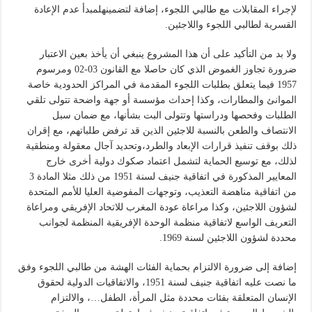
لإجراء المقابلات مع طالبي اللجوء، إضافة لتضمينهلمبدأ عدم الإعادة
القسرية لطالبي اللجوء واللاجئين.
ولا بد من التأكيد على أن هذا المشروع ينبغي أن يأخذ بعين الاعتبار
ضرورة تجاوز الغموض الذي كان حاصلا مع القانون 03-02 ومرسوم
1957 فيما يتعلق بطلبات اللجوء المقدمة في المراكز الحدودية خاصة
الموانئ والمطارات، وكذا إحداث مؤسسة أو جهة واضحة تتولى تلقي
الطلبات وفحصها ودراستها وتتولى البت بشأنها، مع ضمان سبل
الانتصاف والطعن بالنسبة للاجئين الذين قد ترفض طلباتهم، مع إقران
ذلك بوقف تنفيذ قرارات الإبعاد والطرد،وتحديد آجال معقولة ومنطقية
لذلك، مع توسيع الحماية لتشمل اعتماد صكوك دولية أخرى خارج
المعايير المذكورة في اتفاقية جنيف لسنة 1951 من ذلك مثلا المادة 3
من اتفاقية مناهضة التعذيب، وتوجهات المفوضية العليا للأمم المتحدة
لشؤون اللاجئين، وكذا مراعاة عودة المغرب للاتحاد الإفريقي ومراعاة
التعريف الواسع لاتفاقية منظمة الوحدة الإفريقية المنظمة لجوانب
محددة لشؤون اللاجئين لسنة 1969.
إضافة إلى ضرورة الالتزام بحماية الفئات الهشة من طالبي اللجوء وفق
ما نصت عليه اتفاقية جنيف لسنة 1951، والاتفاقيات الدولية لحقوق
الإنسان المتعلقة بفئات محددة مثل المرأة، الطفل…، والالتزام