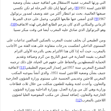
التي ورثها المغرب عشية الاستقلال هي اتفاقية جنيف بشأن وضعية
اللاجئين لسنة 1951
[8]
رغم كونها إبان تلك المرحلة لم تكن تكتسي
صبغتها العالمية، بحث تم انتظار أكثر من عقد ونصف لصدور برتوكول
1967
[9]
الذي أضفى عنها طابعها الكوني، وعمل على حذف الشرط
الزماني والمكاني الذي كان يترجم الطابع الظرفي لهذه الاتفاقية
[10]
،
وهو البرتوكول الذي صادق عليه المغرب أيضا في وقت مبكر نسبيا.
ومن الطبيعي أن يخلف تشبث المغرب بالصكين السالفين تداعيات على
المستوى الداخلي انعكست بدرجات متفاوتة على هذه الفئة من الأجانب
بالمغرب، حيث أنه إذا كان هذا الالتزام يعني بالدرجة الأولى التزام
المغرب بقيمه الضاربة في عمق التاريخ من كرم وضيافة وتقديم
الحماية للمضطهدين والحفاظ على حقهم في الحياة، فإن ذلك ترجمه
المشرع المغربي سنة 1957عبر إصدار المرسوم التطبيقي
[11]
لاتفاقية
جنيف بشأن وضعية اللاجئين لسنة 1951، والذي أنشأ بموجبه المكتب
المغربي للاجئين وعديمي الجنسية على مستوى وزارة الشؤون الخارجية
والتعاون، وأحدث لجنة وطنية للطعون شكلت من خلال ثلاث قطاعات
وزارية،وهي كل من وزارة العدل، ووزارة الداخلية ووزارة الشؤون
الخارجية والتعاون، إضافة لممثل عن مكتب المفوضية العليا لشؤون
اللاجئين بالمغرب
[12]
.
وأوكل المرسوم المتعلق بتطبيق اتفاقية جنيف لسنة 1951 الخاصة