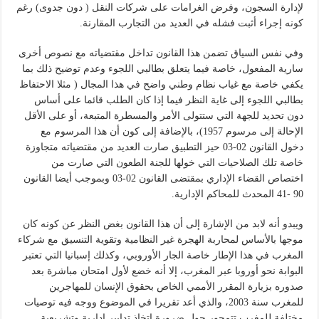
لإدارة السجون، وفرض الغرامات على شركات النقل ( دون جدوى) رغم
كونه إجراء أثبت فشله في العديد من التجارب المقارنة.
وفي نفس السياق تضمن هذا القانون تداخل مقتضياته مع نصوص أخرى
سارية المفعول، خاصة فيما يتعلق بطالبي اللجوء وعدم توضيح ذلك بما
يكفي خاصة مع غياب نظام وطني واضح في هذا المجال ( مثلا الاحتفاظ
بطالبي اللجوء إلى غاية النظر فيما إذا كان الطلب قائما على أساس
دون تحديد للجهة التي ستتولى الأمر والمسطرة المتبعة، أو على الأقل
الإحالة إلى مرسوم 1957)، بالإضافة إلى كون أن هذا المرسوم مع
دخول القانون 02-03 حيز التطبيق صارت العديد من مقتضياته متجاوزة
خاصة تلك الصلاحيات التي خولها للجنة الطعون التي صارت من
اختصاص القضاء الإداري بمقتضى القانون 02-03 وبموجب أيضا القانون
90 -41 المحدث للمحاكم الإدارية.
ويبدو أنه لابد من الإشارة إلى أن هذا القانون بغض النظر عن كونه كان
موجها بالأساس لمحاربة الهجرة غير النظامية وتقوية التنسيق مع شركاء
المغرب في هذا الإطار خاصة الجار الأوروبي، وكذلك إسبانيا التي تعتبر
البوابة نحو أوروبا عبر المغرب، إلا أنه خضع لأول امتحان مباشرة بعد
صدوره بزيارة المقرر الأممي الخاص بحقوق الإنسان للمهاجرين
للمغرب سنة 2003، والذي أعد تقريرا في الموضوع ووجه فيه توصيات
مختلفة للمغرب تتمحور حول ضرورة اتخاذ تدابير إدارية وتشريعية