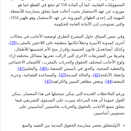
المسؤوليات النقابية، كما أن المادة 558 لم تنجع في القطع عما هو
موروث عن عهد الاستعمار بحيث أحالت فيما يتعلق بممارسة للأنشطة
المهنية إلى إحدى الظهائر الموروثة عن عهد الاستعمار وهو ظهير 1934،
والتي تستوجب إذن الأمانة العامة للحكومة.
وفي نفس السياق حاول المشرع التطرق لوضعية الأجانب في مجالات
أخرى كمدونة الأسرة وجعلأحكامها منطبقة على اللاجئين بالمغرب
[39]
،
وكذلك أيضاتعديل قانون الجنسية وإقرار منح الأم لجنسيتها للأطفال،
وغيرها من التشريعات الأخرى التي لازالت تعتريها مشاكل مختلفة إزاء
ولوج الأجانب لمختلف الحقوق والحريات بالمغرب، كالضمان الاجتماعي
والتغطية الصحية، والحق في تأسيس الجمعيات
[40]
، والتعليم
[41]
وانعقاد الأنكحة
[42]
، والحالة المدنية
[43]
، والمساعدة القضائية، وحرية
المعتقد
[44]
، وبعض مظاهر التمييز والكراهية
[45]
.
ورغم الملاحظات العديدة التي يمكن تسجيلها في هذا المضمار، يمكن
القول عموما أن هذه المرحلة تميزت على المستوى التشريعي فيما
يتعلق بتمتع الأجانب بالحقوق والحريات بخاصيتين أساسييتن على
مستويين أساسيين:
الأولىتتعلق بحصر ممارسة الحقوق المدنية بين التقييد والمنع