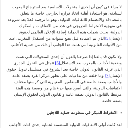
لا مراء في كون أن إحدى المتحولات الأساسية بعد استرجاع المغرب
لسيادته، هو استعادة أهلية اتخاذ قراره الخارجي خاصة ما يتعلق
بالمصادقة والانضمام للاتفاقيات الدولية، وهو ما ترجمه فعلا بعد شروعه
في منهجية الانخراط التدريجي في عدد من الاتفاقيات والصكوك
الدولية، بحيث شملت هذه العملية إضافة للإعلان العالمي لحقوق
الإنسان
[5]
الذي تم اعتماده قبل بضع سنوات من استقلال المغرب، عدد
من الأدوات القانونية التي همت هذا الجانب أو ذلك من حماية الأجانب.
ولا نكون قد بالغنا إذا صرحنا بالقول أن إحدى المتحولات التي همت
وضعية الأجانب بالمغرب بعد الاستقلال
[6]
تتمثل في التحول الجذري
الذي عرفه القانون الدولي خاصة بعد الشروع في مسلسل تدويل حقوق
الإنسان
[7]
وما خلفه من تداعيات على تطور مركز الفرد بصفة عامة
والأجانب بصفة خاصة في المضامين المعيارية التي كرستها مختلف
الاتفاقيات الدولية، والتي أصبح معها جزء هام من وضعية هذه الفئة
مرتبطا بالقانون الدولي بصفة عامة والقانون الدولي لحقوق الإنسان
بصفة خاصة.
الانخراط المبكر في منظومة حماية اللاجئين
لقد كانت أولى الاتفاقيات الدولية المتضمنة لحماية إحدى فئات الأجانب