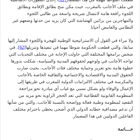
في ملف الأجانب بالمغرب، حيث مكن منح بطائق الإقامة وبطائق
اللجوء رافعة هامة لانتشال شريحة واسعة من طالبي اللجوء
والمهاجرين من براثين الهشاشة التي كان يزيد من حدتها وضعهم غير
النظامي والغامض أحيانا.
ولا مراء في القول أن الاستراتيجية الوطنية للهجرة واللجوء المشار إليها
سابقا، والتي قطعت الحكومة شوطا مهما في تنفيذها وتنزيلها
[62]
، في
شخص برامجها المختلفة التي حاولت الإجابة عن مختلف التحديات التي
تواجه الأجانب في ولوجهم لحقوقهم المدنية والسياسة، شكلت بدورها
خطوة هامة نحو تعزيز وحماية مختلف فئات الأجانب، بحيث صارت
الحقوق المدنية والاقتصادية والاجتماعية والثقافية الخاصة بالأجانب
والمكرسة في مختلف الالتزامات الدولية للمغرب في طريقها إلى
الإعمال والوفاء ولو بشكل نسبي مع غياب أي مبادرة نحو مراجعة
المنظومة القانونية القطاعية التي تعد الحجر الزاوية نحو مزيد من
التقعيد لمنظومة وطنية فعالة وواضحة بالنسبة للأجانب، والتي من شأنها
أن تدعم مصداقية خطابه الدولي الذي أضحى يحظى باحترام مختلف
الفاعلين الدوليين في هذا المضمار.
خ
ــــ
اتمة
: