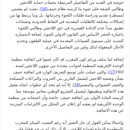
خوضه في العديد من التفاصيل المرتبطة بحيثيات حماية اللاجئين
وطالبي الصفة على ضوء ما كرسه نظام جنيف
[16]
، بحيث لم يتضمن
لمسطرة تقديم ودراسة طلبات اللجوء وجزئياتها، بل وما يرتبط بها من
إشكالات مختلفة كالطلبات المقدمة في النقاط الحدودية وضمانات
تطبيق مبدأ عدم الإعادة القسرية في حق اللاجئين وطالبي اللجوء
باعتباره الحجر الأساس في القانون الدولي للجوء، إضافة لانحساره
الشديد على مستوى الضمانات المقدمة في عملية الطعون وتحديد
الآجال المعقولة لذلك وغير من التفاصيل الأخرى.
إضافة لما سلف ورغم كون المغرب قد كان عضوا في اتفاقية منظمة
الوحدة الإفريقية المنظمة لجوانب محددة من شؤون اللاجئين لسنة
1969
[17]
، والتي عملت على توسع التعريف الوارد في اتفاقية جنيف
بشأن وضعية اللاجئين ليشمل الفارين من الحروب والنزاعات المسلحة
والعنف العشوائي والمعمم
[18]
، إلا أنه لم يتخذ أي خطوات اتجاه تفعيل
هذه الاتفاقية وتطبيقها، ليشمل التشريع الوطني معايير موسعة مما
كرسته المادة الأولى من اتفاقية جنيف، خاصة وأن انسحابه من منظمة
الوحدة الأفريقية لم يعقبه أي إعلان عن التحلل من الالتزامات المترتبة
عن هذه الاتفاقية.
وإجمالا يمكن القول إن جاز التعبير أنه رغم التشبث المبكر للمغرب
بالمنظومة الدولية لحماية اللاجئين، إلا أن ذلك لم يترجم فعليا على