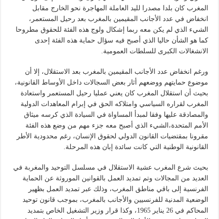
المغرب كان بلدا مصدرا لليد العاملة المهاجرة نحو الخارج مقابل
انخفاض في عدد الأجانب المقيمين بالمغرب بعد رحيل المستعمر،
الشيء الذي لم يكن معه ربما إشكال ولوج هذه الفئة للحقوق مطروحا
كما هو الشأن حاليا الذي أصبح فيه سؤال حماية هذه الفئة إحدى
الانشغالات الكبرى للسلطات العمومية.
ورغم انخفاض عدد الأجانب المقيمين بالمغرب بعد الاستقلال، إلا أن
موضوع حمايتهم ووضعهم أثار بعض السجالات داخل الأوساط القانونية،
بحيث أن استقلال المغرب كان يعني عمليا رحيل المستعمر واستعادة
المغرب لقراره السياسي وامتلاكه الحق في إبرام المعاهدات الدولية
والمصادقة عليها وفقا لمبدأ المساواة في السيادة الذي كرسه ميثاق
الأمم المتحدة،الشيء الذي أصبح معه جزء مهم من وضع هذه الفئة
مقرونا بمقتضيات القانون الدولي لحقوق الإنسان، رغم محدودية الأطر
القانونية الوطنية التي كانت سائدة إبان هذه المرحلة.
بحيث شرع المغرب عشية الاستقلال في مسلسل التوحيد والمغربة في
العديد من المجالات وتم تمديد العمل بالقوانين الموروثة عن الحماية
الفرنسية إلى باقي مناطق المغرب، وذلك عبر تمديد العمل بظهير
الوضعية المدنية للفرنسيين والأجانب بالمغرب، بموجب قانون توحيد
المحاكم في 26 يناير 1965، وكذا قرار وزير التشغيل الخاص بتمديد