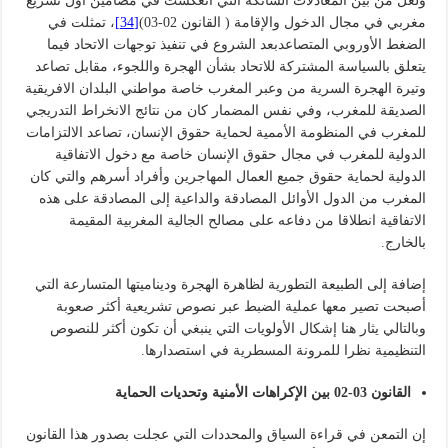
ولعل من بين المعادلات الشائكة التي انعكست في مضامين أول تشريع
مغربي في مجال الدخول والإقامة ( القانون 02-03)
[34]
، تمثلت في
الضغط الأوروبي المتصاعدبعد الشروع في تنفيذ توجهات الاتحاد فيما
يتعلق بالسياسة المشتركة للاتحاد بشأن الهجرة واللجوء، مقابل تصاعد
وتيرة الهجرة السرية من وعبر المغرب خاصة مواطني البلدان الافريقية
الصديقة للمغرب، وفي نفس المضمار كان من نتائج الانخراط التدريجي
للمغرب في المنظومة الأممية لحماية حقوق الإنسان، تصاعد الالتزامات
الدولية للمغرب في مجال حقوق الإنسان خاصة مع دخول الاتفاقية
الدولية لحماية حقوق جميع العمال المهاجرين وأفراد أسرهم والتي كان
المغرب من الدول الأوائل المصادقة والداعية إلى المصادقة على هذه
الاتفاقية انطلاقا من دفاعه على مصالح الجالية المغربية المقيمة
بالخارج.
إضافة إلى الطبيعة التطورية لظاهرة الهجرة وديناميتها المتسارعة التي
أصبحت تصير معها عملية الضبط عبر نصوص تشريعية أكثر صعوبة
وبالتالي يثار هنا إشكال الأولويات التي ينبغي أن تكون أكثر للنصوص
التنظيمية نظرا للمرونة المسطرية في استصدارها.
القانون
03-02
بين الإكراهات الأمنية وتحديات الحماية
إن التمعن في قراءة السياق والمحددات التي عجلت بصدور هذا القانون