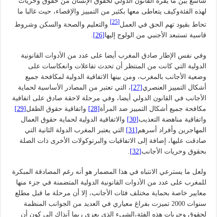
شاسع بين ما يقره القانون الدولي لحقوق الإنسان من حقوق وحريات
لهذه الفئةوكيف يتعاطى معها بكثير من التمييز والإقصاء، حيث غالبا ما
[25]
تحاط بقيود تهم الحق في العمل
والتعليم والصحة والسكن وشروط
قاسية تستبعد الأجنبي من الولوج إليها
[26]
.
وفي نفس الإطار صادق المغرب أيضا على عدد من الأدوات القانونية
الدولية التي كانت من المنتظر أن تحدث تفاعلات وانعكاسات على
وضعية الأجانب بالمغرب، ومن بينها الاتفاقية الدولية لمكافحة جميع
أشكال التمييز العنصري
[27]
، التي تعتبر من المصادر الأساسية لحماية
الأجانب في القانون الدولي أيضا، وفي مرحلة لاحقة صادق على اتفاقية
مكافحة جميع أشكال التمييز ضد المرأة
[28]
واتفاقية حقوق الطفل
[29]
واتفاقية مناهضة التعذيب
[30]
والاتفاقية الدولية لحماية حقوق العمال
المهاجرين وأفراد أسرهم
[31]
التي يعتبر المغرب الدولة الثانية التي
صادقت عليها، إضافة إلى الاتفاقيات والبرتوكولات الأخرى ذات الصلة
بحقوق وحريات الأجانب
[32]
.
ولعل ما يسترعي الانتباه في هذا المضمار هو أنه رغم المصادقة المبكرة
للمغرب على عدد من الأدوات القانونية الدولية المتضمنة في جزء منها
معايير خاصة بحماية مختلف فئات الأجانب، إلا أن مرحلة ما قبل مطلع
سنوات 2000 تميزت بفراغ معياري في العديد من الجوانب المنظمة
لحقوق وحريات هذه الفئة،الشيء الذي يعزى ربما آنذاك إلى كون أن