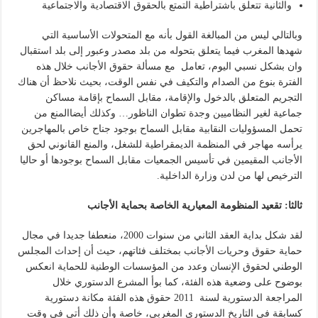
والثانية تتعلق باشتراطية التمتع بالحقوق الاقتصادية والاجتماعية
وبالتالي ليس من المبالغة القول بأنه مع المتحولات الأساسية التي
شهدها المغرب فيما يتعلق بتحوله من بلد مصدر وعبور إلى بلد استقبال
وان بشكل نسبي اليوم، تعامل مع مسألة حقوق الأجانب خلال هذه
الفترة بنوع من الصدام والتكيف في نفس الوقت، بحيث نلاحظ أن هناك
التجريم المتعلق بالدخول والإقامة، مقابل السماح بإقامة مساكن
جماعية لغير النظاميين وجدة تطوان الناظور… وكذلك أيضاالمنع من
تحمل المسؤوليات النقابية مقابل السماح بوجود جناح خاص بالمهاجرين
يرأسه مهاجر في المنظمة الديمقراطية للشغل، والمنع القانوني لحق
الأجانب المقيمين في تأسيس الجمعيات مقابل السماح بوجودها أو حاليا
الترخيص لها من لدن وزارة الداخلية.
ثالثا: تقعيد المنظومة المعيارية الخاصة بحماية الأجانب
لقد شكل بداية العقد الثاني من سنوات 2000، منعطفا جديدا في مجال
حماية حقوق وحريات الأجانب بمختلف فئاتهم، حيث أن إحداث المجلس
الوطني لحقوق الإنسان وعدد من المؤسسات الوطنية للحماية انعكس
بوضوح على وضعية هذه الفئة، كما بوأ المشرع الدستوري خلال
المراجعة الدستورية لسنة 2011 حقوق هذه الفئة مكانة دستورية
كسابقة في التاريخ الدستوري المغربي، خاصة وأن ذلك أتى في وقت