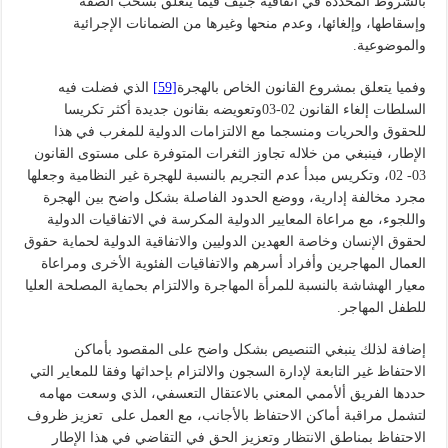
بالشروط المحددة في اتفاقية جنيف فيما يتعلق بسحب الصفة
وإسقاطها، وإلغائها، وعدم منحها وغيرها من الضمانات الإجرائية
والموضوعية.
وفميا يتعلق بمشروع القانون الخاص بالهجرة
[59]
الذي فضلت فيه
السلطات إلغاء القانون 02-03وتعويضه بقانون جديدة أكثر تكريسا
للحقوق والحريات ومنسجما مع الالتزامات الدولية للمغرب في هذا
الإطار، فينبغي من خلاله تجاوز الثغرات المتوفرة على مستوى القانون
03- 02، وتكريس مبدأ عدم التجريم بالنسبة للهجرة غير النظامية وجعلها
مجرد مخالفة إدارية، ووضع الحدود الفاصلة بشكل واضح بين الهجرة
واللجوء، مع مراعاة المعايير الدولية المكرسة في الاتفاقيات الدولية
لحقوق الإنسان وخاصة العهدين الدوليين والاتفاقية الدولية لحماية حقوق
العمال المهاجرين وأفراد أسرهم والاتفاقيات الفئوية الأخرى ومراعاة
معيار الهشاشة بالنسبة للمرأة المهاجرة والالتزام بحماية المصلحة العليا
للطفل المهاجر.
إضافة لذلك ينبغي التنصيص بشكل واضح على المقصود بأماكن
الاحتفاظ غير التابعة لإدارة السجون والالتزام بإحداثها وفقا للمعاير التي
حددها الفريق ألأممي المعني بالاعتقال التعسفي، الذي وسعت مهامه
لتشمل مراقبة أماكن الاحتفاظ بالأجانب، مع العمل على تعزيز ظروف
الاحتفاظ بمناطق الانتظار وتعزيز الحق في التقاضي في هذا الإطار