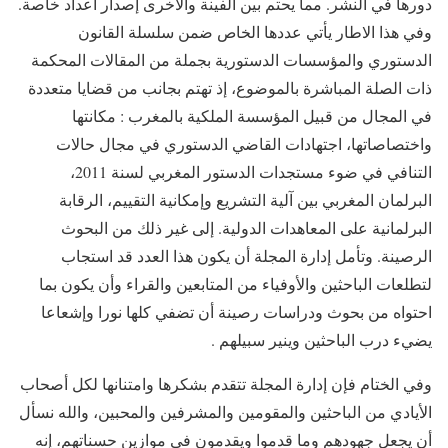
دورها في النشر. مما يحتم بين الفينة والأخرى إصدار أعداد خاصة.
وفي هذا الاطار يأتي عددها الخاص ضمن سلسلة القانون
الدستوري والمؤسسات الدستورية بجملة من المقالات المحكمة
ذات الصلة المباشرة بالموضوع، إذ تهتم بجانب من قضايا متعددة
في المجال من قبيل المؤسسة الملكية بالمغرب : مكانتها
واختصاصاتها، اجتهادات القاضي الدستوري في مجال حالات
التنافي في ضوء مستجدات الدستور المغربي لسنة 2011،
البرلمان المغربي بين آلية التشريع وإمكانية التقييم، الرقابة
البرلمانية على المعاهدات الدولية. إلى غير ذلك من البحوث
الرصينة. وتأمل إدارة المجلة أن يكون هذا العدد قد استجاب
لتطلعات الباحثين والأوفياء من المتابعين والقراء وأن يكون بما
احتواه من بحوث ودراسات رصينة أن تضفي كلها نورا وإشعاعا
يضيء درب الباحثين وينير سبيلهم .
وفي الختام فإن إدارة المجلة تتقدم بشكرها وامتنانها لكل أصحاب
الأيادي من الباحثين والمقومين والمشرفين والمحبين، والله نسأل
أن يجعل جهودهم وما قدموا ويقدمون في موازين حسناتهم، إنه