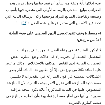
عدم ادلائها بأية وثيقة من شأنها أن تفيد قيامها وقبل فرض هذه
بتبليغ
الضرائب
المدعي بالرسالة الأولى التي تشعره فيها بأسباب
وطبيعة وتفاصيل المبالغ المراد مرجعتها وكذا الرسالة الثانية التي
تحدد فيها الأسس التي ستفرض عليها هذه الضريبة
[25]
…”.
4) مسطرة وقف تنفيذ تحصيل الدين الضريبي على ضوء المادة
242 من م.ع.ض:
لا تُمكن المنازعة في وعاء الضريبة من ايقاف إجراءات
التحصيل الحبية، أو الجبرية، إلا في حالات وضع الملزم بعض
الضمانات المالية لدى القابض المكلف بالاستخلاص، وذلك ما تنص
المادة 242
عليه
من م.ع.ض ، إلا أن تطبيق هذه المادة أثار بعض
الاشكالات المتمثلة في كون المنازعة في التقديرات لا تكتسي
صفة جدية المنازعة التي تخول الامر بوقف التنفيذ، لأن المنازعة
المنصوص عليها في المادة المذكورة أعلاه تكون نتيجة مراقبة
ضريبية أي أنها في اطار مسطرة تواجهية وأن الملزم لا ينازع في
صفته كملزم بالضريبة.