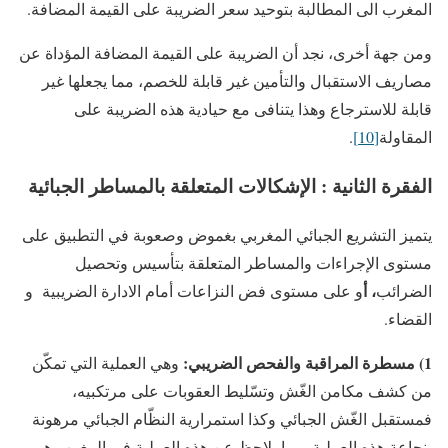
المغرب الى المطالبة بتوحيد سعر الضريبة على القيمة المضافة.
ومن جهة أخرى، نجد أن الضريبة على القيمة المضافة المؤداة عن
مصاريف الاستقبال والتأمين غير قابلة للخصم، مما يجعلها غير
قابلة للاسترجاع وهذا يتنافى مع حيادية هذه الضريبة على
المقاولة
[10]
.
الفقرة الثانية : الإشكالات المتعلقة بالمساطر الجبائية
يتميز التشريع الجبائي المغربي بغموض وصعوبة في التطبيق على
مستوى الإجراءات والمساطر المتعلقة بتأسيس وتحصيل
، أ
الضرائب
و على مستوى فض النزاعات أمام الادارة الضريبية و
القضاء.
1) مسطرة المراقبة والفحص الضريبي:
وهي العملية التي تمكّن
من كشف مكامن الغّش وتسّليط العقوبات على مرتكبيه،
فمستقبل الغّش الجبائي وكذا استمرارية النظّام الجبائي مرهونة
بنجاعة هذه العملية، وما يلاحظ عن هذه العملية في المغرب هو