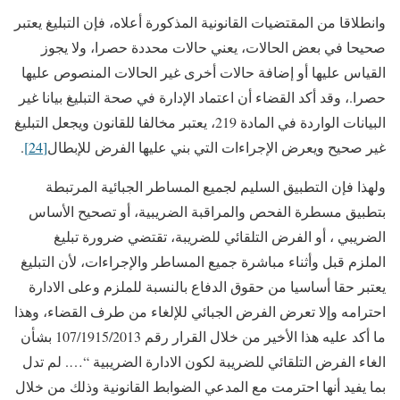
وانطلاقا من المقتضيات القانونية المذكورة أعلاه، فإن التبليغ يعتبر
صحيحا في بعض الحالات، يعني حالات محددة حصرا، ولا يجوز
القياس عليها أو إضافة حالات أخرى غير الحالات المنصوص عليها
حصرا.، وقد أكد القضاء أن اعتماد الإدارة في صحة التبليغ بيانا غير
البيانات الواردة في المادة 219، يعتبر مخالفا للقانون ويجعل التبليغ
غير صحيح ويعرض الإجراءات التي بني عليها الفرض للإبطال
[24]
.
ولهذا فإن التطبيق السليم لجميع المساطر الجبائية المرتبطة
بتطبيق مسطرة الفحص والمراقبة الضريبية، أو تصحيح الأساس
الضريبي ، أو الفرض التلقائي للضريبة، تقتضي ضرورة تبليغ
الملزم قبل وأثناء مباشرة جميع المساطر والإجراءات، لأن التبليغ
يعتبر حقا أساسيا من حقوق الدفاع بالنسبة للملزم وعلى الادارة
احترامه وإلا تعرض الفرض الجبائي للإلغاء من طرف القضاء، وهذا
ما أكد عليه هذا الأخير من خلال القرار رقم 107/1915/2013 بشأن
الغاء الفرض التلقائي للضريبة لكون الادارة الضريبية “…. لم تدل
بما يفيد أنها احترمت مع المدعي الضوابط القانونية وذلك من خلال