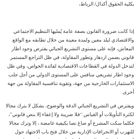
بكلية الحقوق أكدال/ الرباط،
إذا كانت ضرورة القانون بصفة عامة يُمليها التنظيم الاجتماعي
والاقتصادي لبلد معين ولمدة معينة من خلال تطابقه مع الواقع
المعاش، فإنه على مستوى التشريع الجبائي يفترض وجود اطار
قانوني يضمن ازدهار وتطور المقاولة، في ظل التراجع المستمر
لتدخل الدولة في القطاعات الاقتصادية لفائدة الخواص، وفي ظل
وجود اطار تشريعي منافس على المستوى الدولي من أجل جلب
الاستثمارات الخارجية من جهة، وتقوية تنافسية المقاولة من جهة
أخرى.
ويفترض في التشريع الجبائي الدقة والوضوح، بشكل لا يترك مجالا
لكثرة التأويلات أو القياس “فلا ضريبة ولا إعفاء إلا بنص قانوني”،
فكلما سكت المشرع أو صاغ نصا بكيفية غامضة ، إلا وترك مجالا
للتهرب أو الانحرافات الإدارية من خلال فتح باب الاجتهاد حول