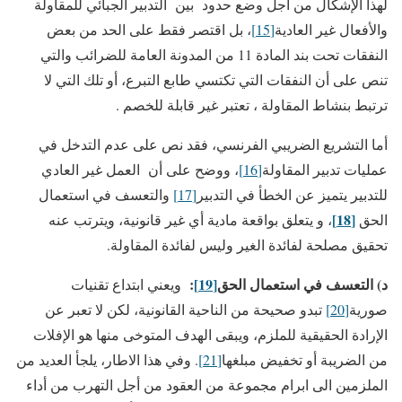
لهذا الإشكال من أجل وضع حدود بين التدبير الجبائي للمقاولة
والأفعال غير العادية
[15]
، بل اقتصر فقط على الحد من بعض
النفقات تحت بند المادة 11 من المدونة العامة للضرائب والتي
تنص على أن النفقات التي تكتسي طابع التبرع، أو تلك التي لا
ترتبط بنشاط المقاولة ، تعتبر غير قابلة للخصم .
أما التشريع الضريبي الفرنسي، فقد نص على عدم التدخل في
عمليات تدبير المقاولة
[16]
، ووضح على أن العمل غير العادي
للتدبير يتميز عن الخطأ في التدبير
[17]
والتعسف في استعمال
[18]
الحق
، و يتعلق بواقعة مادية أي غير قانونية، ويترتب عنه
تحقيق مصلحة لفائدة الغير وليس لفائدة المقاولة.
د) التعسف في استعمال الحق
[19]
:
ويعني ابتداع تقنيات
صورية
[20]
تبدو صحيحة من الناحية القانونية، لكن لا تعبر عن
الإرادة الحقيقية للملزم، ويبقى الهدف المتوخى منها هو الإفلات
من الضريبة أو تخفيض مبلغها
[21]
. وفي هذا الاطار، يلجأ العديد من
الملزمين الى ابرام مجموعة من العقود من أجل التهرب من أداء