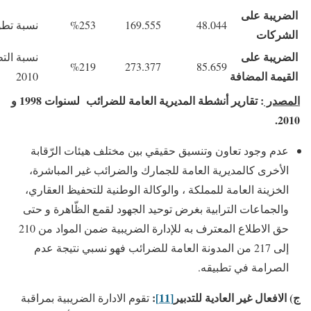
الضريبة على
48.044
169.555
%253
نسبة تطو
الشركات
الضريبة على
%219
273.377
85.659
القيمة المضافة
2010
المصدر
: تقارير أنشطة المديرية العامة للضرائب
لسنوات 1998 و
2010.
عدم وجود تعاون وتنسيق حقيقي بين مختلف هيئات الرّقابة
الأخرى كالمديرية العامة للجمارك والضرائب غير المباشرة،
الخزينة العامة للمملكة ، والوكالة الوطنية للتحفيظ العقاري،
والجماعات الترابية بغرض توحيد الجهود لقمع الظّاهرة و حتى
حق الاطلاع المعترف به للإدارة الضريبية ضمن المواد من 210
إلى 217 من المدونة العامة للضرائب فهو نسبي نتيجة عدم
الصرامة في تطبيقه.
ج) الافعال غير العادية للتدبير
[11]
:
تقوم الادارة الضريبية بمراقبة