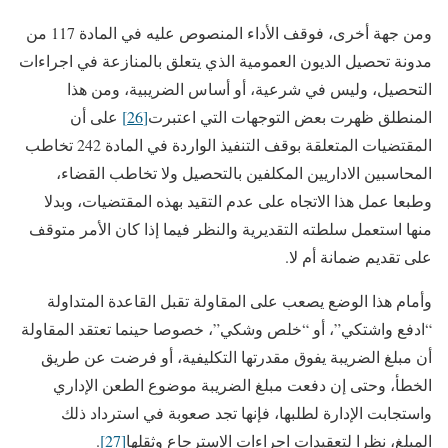
ومن جهة أخرى، فوقف الأداء المنصوص عليه في المادة 117 من
مدونة تحصيل الديون العمومية الذي يتعلق بالمنازعة في اجراءات
التحصيل، وليس في شرعية، أو أساس الضريبية، ومن هذا
المنطلق ظهرت بعض التوجهات التي اعتبرت
[26]
على أن
المقتضيات المتعلقة بوقف التنفيذ الواردة في المادة 242 تخاطب
المحاسبين الاداريين المكلفين بالتحصيل ولا تخاطب القضاء،
وطبعا عمل هذا الاتجاه على عدم التقيد بهذه المقتضيات، وبدلا
منها استعمل سلطته التقديرية والنظر فيما إذا كان الأمر متوقف
على تقديم ضمانة أم لا.
وأمام هذا الوضع يصعب على المقاولة تقبل القاعدة المتداولة
“ادفع واشتكي”، أو “خلص وشكي”، خصوصا حينما تعتقد المقاولة
أن مبلغ الضريبة يفوق مقدرتها التكليفية، أو فرضت عن طريق
الخطأ، وحتى إن دفعت مبلغ الضريبة موضوع الطعن الإداري
واستجابت الإدارة لطلبها، فإنها تجد صعوبة في استرداد ذلك
المبلغ، نظرا لتعقيدات اجراءات الاسترجاع وثقلها
[27]
.