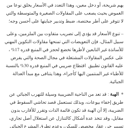
يهم شريحة، أو دخل معين، وهذا التعدد في الأسعار يخلق نوعا من
الغموض بحيث يصعب على المقاولات الصغيرة والمتوسطة والتي
لا تتوفر على أطر مختصة، ضبط وتدبير جبايتها على أحسن وجه؛
– تنوع الأسعار قد يؤدي إلى تضريب متفاوت بين الملزمين، وعلى
سبيل المثال، فإن التعويضات التي تمنحها مقاولات التكوين المهني
للأساتذة غير التابعين لأطرها تخضع لحجز في المنبع قدره 17% ،
على عكس المقاولات المشتغلة في مجال الصحة والتي يفرض
عليه القانون تطبيق اقتطاع ضريبي في المنبع قدره 30% بالنسبة
للأطباء غير المنتمين اليها كأجراء، وهذا يتنافى مع مبدأ العدالة
الجبائية.
* الهبة
: قد تعد من الناحية الضريبية وسيلة للتهرب الجبائي عن
طريق إخفاء بيوعات، وبذلك تستعمل قصد تحاشي السقوط في
الضريبة، إلا أن الهبة قد تكون قائمة الذات وتقرر للأقارب بدون
مقابل، وقد تتخذ عدة أشكال كالتنازل عن استغلال أصل تجاري،
تسيير حر، عقار مخصص للسكن، وعدم تطرق المشرع الجبائي