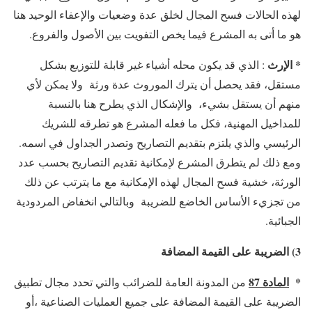
لهذه الحالات فسح المجال لخلق عدة وضعيات والإعفاء الوحيد هنا
هو ما أتى به المشرع فيما يخص التفويت بين الأصول والفروع.
* الإرث
: الذي قد يكون محله أشياء غير قابلة للتوزيع بشكل
مستقل، فقد يحصل أن يترك الموروث عدة ورثة ولا يمكن لأي
منهم أن يستقل بشيء، والإشكال الذي يطرح هنا بالنسبة
للمداخيل المهنية، فكل ما فعله المشرع هو تطرقه للشريك
الرئيسي والذي يلتزم بتقديم التصاريح وتصدر الجداول في اسمه.
ومع ذلك لم يتطرق المشرع لإمكانية تقديم التصاريح بحسب عدد
الورثة، خشية فسح المجال لهذه الإمكانية مع ما يترتب عن ذلك
من تجزيء الأساس الخاضع للضريبة وبالتالي انخفاض المردودية
الجبائية.
3) الضريبة على القيمة المضافة
*
المادة 87
من المدونة العامة للضرائب والتي تحدد مجال تطبيق
الضريبة على القيمة المضافة على جميع العمليات الصناعية ،أو