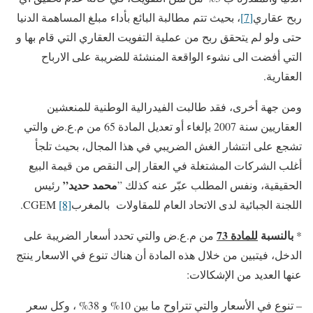
ربح عقاري
[7]
، بحيث تتم مطالبة البائع بأداء مبلغ المساهمة الدنيا
حتى ولو لم يتحقق ربح من عملية التفويت العقاري التي قام بها و
التي أفضت الى نشوء الواقعة المنشئة للضريبة على الارباح
العقارية.
ومن جهة أخرى، فقد طالبت الفيدرالية الوطنية للمنعشين
العقاريين سنة 2007 بإلغاء أو تعديل المادة 65 من م.ع.ض والتي
تشجع على انتشار الغش الضريبي في هذا المجال، بحيث تلجأ
أغلب الشركات المشتغلة في العقار إلى النقص من قيمة البيع
محمد حديد”
الحقيقية، ونفس المطلب عبّر عنه كذلك ”
رئيس
اللجنة الجبائية لدى الاتحاد العام للمقاولات بالمغربCGEM
[8]
.
بالنسبة
للمادة 73
*
من م.ع.ض والتي تحدد أسعار الضريبة على
الدخل، فيتبين من خلال هذه المادة أن هناك تنوع في الاسعار ينتج
عنها العديد من الإشكالات:
– تنوع في الأسعار والتي تتراوح ما بين 10% و 38% ، وكل سعر