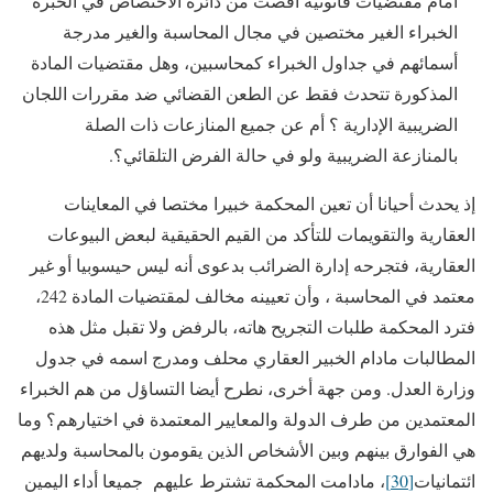
أمام مقتضيات قانونية أقصت من دائرة الاختصاص في الخبرة
الخبراء الغير مختصين في مجال المحاسبة والغير مدرجة
أسمائهم في جداول الخبراء كمحاسبين، وهل مقتضيات المادة
المذكورة تتحدث فقط عن الطعن القضائي ضد مقررات اللجان
الضريبية الإدارية ؟ أم عن جميع المنازعات ذات الصلة
بالمنازعة الضريبية ولو في حالة الفرض التلقائي؟.
إذ يحدث أحيانا أن تعين المحكمة خبيرا مختصا في المعاينات
العقارية والتقويمات للتأكد من القيم الحقيقية لبعض البيوعات
العقارية، فتجرحه إدارة الضرائب بدعوى أنه ليس حيسوبيا أو غير
معتمد في المحاسبة ، وأن تعيينه مخالف لمقتضيات المادة 242،
فترد المحكمة طلبات التجريح هاته، بالرفض ولا تقبل مثل هذه
المطالبات مادام الخبير العقاري محلف ومدرج اسمه في جدول
وزارة العدل. ومن جهة أخرى، نطرح أيضا التساؤل من هم الخبراء
المعتمدين من طرف الدولة والمعايير المعتمدة في اختيارهم؟ وما
هي الفوارق بينهم وبين الأشخاص الذين يقومون بالمحاسبة ولديهم
ائتمانيات
[30]
، مادامت المحكمة تشترط عليهم جميعا أداء اليمين