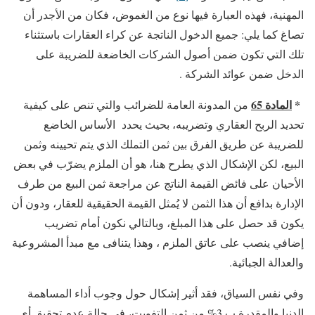
المهنية، فهذه العبارة فيها نوع من الغموض، فكان من الأجدر أن
تصاغ كما يلي: جميع الدخول الناتجة عن كراء العقارات باستثناء
تلك التي تكون ضمن أصول الشركات الخاضعة للضريبة على
الدخل ضمن عوائد الشركة .
*
المادة 65
من المدونة العامة للضرائب والتي تنص على كيفية
تحديد الربح العقاري وتضريبه، بحيث يحدد الأساس الخاضع
للضريبة عن طريق الفرق بين ثمن التملك الذي يتم تحيينه وثمن
البيع، لكن الإشكال الذي يطرح هنا، هو أن الملزم يضرّب في بعض
الأحيان على فائض القيمة الناتج عن مراجعة ثمن البيع من طرف
الإدارة بدافع أن هذا الثمن لا يُمثل القيمة الحقيقية للعقار، ودون أن
يكون قد حصل على هذا المبلغ، وبالتالي نكون أمام تضريب
إضافي ينصب على عاتق الملزم ، وهذا يتنافى مع مبدأ المشروعية
والعدالة الجبائية.
وفي نفس السياق، فقد أثير إشكال حول وجوب أداء المساهمة
الدنيا والمقدرة ب 3% من ثمن التفويت، في حالة عدم تحقيق أي