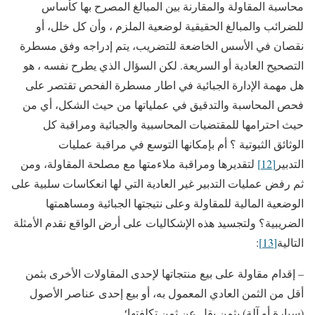
محاسبة المقاولة والمقارنة بين المبالغ المصرح بها كأساس
للضرائب والمبالغ الحقيقية لوضعية الملزم ، وأن كل خلل، أو
نقصان في الأسس الخاضعة للتضريب، يتم إدراجه وفق مسطرة
التصحيح العادية أو السريعة. لكن السؤال الذي يطرح نفسه ، هو
هل مهمة الإدارة الجبائية في اطار مسطرة الفحص تقتصر على
فحص المحاسبة والتدقيق في عملياتها من حيث الشكل، أي من
حيث احترامها للمقتضيات المحاسبية والجبائية ومراقبة كل
الوثائق الثبوتية ؟ أم بإمكانها التوسع في مراقبة عمليات
التدبير
[12]
لتقديرها ومراقبة ملاءمتها مع مصلحة المقاولة، ومن
ثم رفض عمليات التدبير غير العادية التي لها انعكاسات سلبية على
الوضعية المالية للمقاولة وعلى نتيجتها الجبائية ومساهمتها
الضريبية؟ ولتجسيد هذه الإشكاليات على أرض الواقع نقدم الأمثلة
التالية
[13]
:
– إقدام مقاولة على بيع منتجاتها لإحدى المقاولات الأخرى بثمن
أقل من الثمن العادي المعمول به، أو بيع إحدى عناصر الأصول
(سيارة أو آلة) بثمن يقل عن ثمن تكلفتها؛