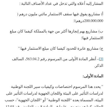
المشار إليه أعلاه والتي تدخل في عداد الأصناف التالية :
‌أ) مشاريع يفوق فيها سقف الاستثمار مائتي مليون درهم (
200.000.000درهم)؛
‌ب) مشاريع يهم إنجازها أكثر من جهة بالمملكة كيفما كان مبلغ
الاستثمار فيها؛
‌ج) مشاريع عابرة للحدود كيفما كان مبلغ الاستثمار فيها.”
[3]
– أنظر المادة الأولى من المرسوم رقم 563.04.2، السالف
الذكر.
المادة الأولى:
” يحدد هذا المرسوم اختصاصات وكيفيات سير اللجنة الوطنية
لدراسات التأثير على البيئة واللجان الجهوية لدراسات التأثير على
البيئة، المسماة بعده “اللجنة الوطنية” أو “اللجان الجهوية”، حسب
الحالة، كما هو منصوص عليها في المادة 8 من القانون رقم 12.03