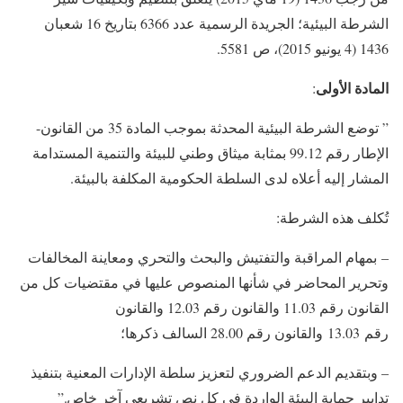
الشرطة البيئية؛ الجريدة الرسمية عدد 6366 بتاريخ 16 شعبان
1436 (4 يونيو 2015)، ص 5581.
المادة الأولى
:
” توضع الشرطة البيئية المحدثة بموجب المادة 35 من القانون-
الإطار رقم 99.12 بمثابة ميثاق وطني للبيئة والتنمية المستدامة
المشار إليه أعلاه لدى السلطة الحكومية المكلفة بالبيئة.
تُكلف هذه الشرطة:
– بمهام المراقبة والتفتيش والبحث والتحري ومعاينة المخالفات
وتحرير المحاضر في شأنها المنصوص عليها في مقتضيات كل من
القانون رقم 11.03 والقانون رقم 12.03 والقانون
رقم 13.03 والقانون رقم 28.00 السالف ذكرها؛
– وبتقديم الدعم الضروري لتعزيز سلطة الإدارات المعنية بتنفيذ
تدابير حماية البيئة الواردة في كل نص تشريعي آخر خاص.”