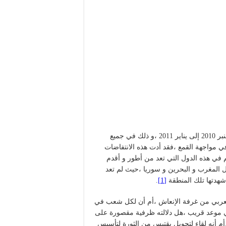
شهد العالم العربي احتجاجات غير مسبوقة و تعبئة شعبية منذ دجنبر 2010 إلى يناير 2011 ،و ذلك في جميع
في مواجهة القمع ،فقد أدت هذه الانتفاضات
 في هذه الدول التي تعد من أطور و أقدم
ل المغرب و البحرين و سوريا ،حيث لم تعد
 شهدتها تلك المنطقة
[1]
.
العربي من غرفة الإنعاش ،أم أن لكل شعب في
 في موعد قريب ،هل دلالته ظرفية مقصورة على
 أنه لقاء لتحويل يقتبس من الثورة لتأسيس