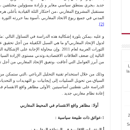
جديد ،يجري بمنطق سياسي مغاير و بإرادة مسؤولين مختلفين ،
مستقبل المشروع المغاربي ،من احتكار الثلة القيادية بأعلى هرم
المدني في جميع ربوع الاتحاد المغاربي ،أسوة بما حررته الثورة
.
[2]
و عليه ،يمكن بلورة إشكالية هذه الدراسة في التساؤل التالي :ما
لدول الإتحاد المغاربي؟و ما هي السبل الكفيلة من أجل تحقيق عم
الثورات العربية لعام 2011 .وإن محاولة الإجابة عل
التالية إن ضعف العلاقات الاقتصادية،وتدني مستوى الإرادة السياس
من أبرز العوامل التي أعاقت ،وتعيق الإتحاد المغاربي من أجل ت
L
la
وذلك من خلال استخدام تقنية التحليل الرباعي ،التي ستمكن من
السياق،من تحويل السلبيات إلى إيجابيات ،و التهديدات و التحد
الدراسة على نقطتين أساسيتين :الأولى مظاهر واقع الانقسام في ا
إعادة نظام مغاربي جديد .
أولا: مظاهر واقع الانقسام في المحيط المغاربي
1
-عوائق ذات طبيعة سياسية :
S
أ-المتغيرات الإقليمية في المنطقة المغاربية
: