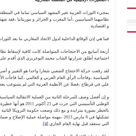
بمجيء الثورات العربية تغير المشهد السياسي تماما في المنطقة 
نظاميهما السياسيين ،أما المغرب و الجزائر و موريتانيا ،فقد شه
و اقتصادية.
فما هي إذن الوقائع الداخلية لدول الاتحاد المغاربي ما بعد الثورات
أربعة أسابيع من الاحتجاجات المتواصلة كانت كافية لإسقاط نظ
اجتماعية أطلق شرارتها الشاب محمد البوعزيزي الذي أقدم على 
لقد رفعت حركة الاحتجاج الشعبي شعارا واحدا هو التغيير و أص
السياسية ،وفاجأت الرأي العام العربي و العالمي ،كما فاجأت الأن
علي في قرطاج ،فضلا عن الأنظمة العربية التي لم يستوعب بعض
و إن أفضل وصف للمرحلة الثانية من العملية الانتقالية السياسي
الوطني التأسيسي التي جرت ف
بالخطر بصورة متزايدة و مع ذلك وضعت حكومة الترويكا الثانية ب
تشكيلها في 8 مارس 2013 ،مهمة مواصلة عملية الإ
التي ستعقد قبل نهاية العام الجاري
[4]
.