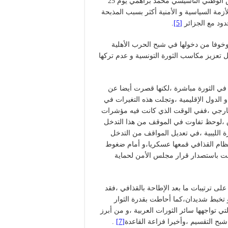
و لكن عملية الاغتيال السياسي للزعيم المعارض ،وعضو المجلس الوطني التأسيسي محمد براهمي يوم 25
زمة السياسية و الأمنية أكثر بسبب المذبحة
دود مع الجزائر
[5]
.
وخوفا من دخولها في شبح الحرب الأهلية
تعزيز مكاسب الثورة التونسية و عدم تركها
ت في الثورة مباشرة ،لكنها قصرت أيضا عن
و الدول الإقليمية ،وتجلت هذه التغيرات في
لخارجي ،ففي الوقت الذي كانت فيه مؤشرات
ق ،لوحظ تفاوت في الموقف من هذا التدخل
رة الليبية ،في تعديل المواقف من التدخل
 نظام القذافي قمعها عسكريا،و أمام ضغوط
بت باستصدار قرار مجلس الأمن لحماية
 على ترتيبات ما بعد الإطاحة بالقذافي ،فقد
 تخبط شديدان،كما أحاطت بقدرة الثوار
تي تواجهها سائر الثورات العربية ،و من أبرز
شبح التقسيم ،وأخيرا فزاعة القاعدة
[7]
.