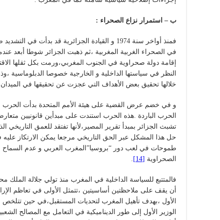
ب – استمرار نزاع الصحراء :
فمنذ أواخر سنة 1974 و القيادة الجزائرية قد بدأت 
في الصحراء الغربية المغربية ،ثم ذهبت الجزائر شوطا أبعد عندم
إقامة دولة صحراوية في الجنوب المغربي،ورمت بكل ثقلها الا
النظر في سياستها الداخلية و الخارجية خصوصا الدبلوماسية ،
خلالها تحقيق بعض الأهداف التي عجزت عن تحقيقها في الميدان
و في خضم عرض القضية على هيئة الأمم المتحدة بدأت الحرب ال
الحرب الباردة .هذه الحرب استندت على مبدأين قانونيين متعار
تشبث الجزائر بمبدأ تقرير المصير،لأنها تفتقد للعمق التاريخي ال
حل هذا المشكل عبر الحق التاريخي مرجعا يمكن الارتكاز عليه في
طموحات في لعب دور “بروسيا”المغرب العربي و عدم السماح ل
الصحراوية
[14]
.
أن يقف على ملاحظتين أساسيتين ،تتمثل الأولى في تعاظم الإرادة
الأول ،بهدف تأهيل المغرب لتحديات المستقبل،في حين تتلخص ال
الوزير الأول إلى طور الديناميكية في التعامل مع المصالح الشعبي