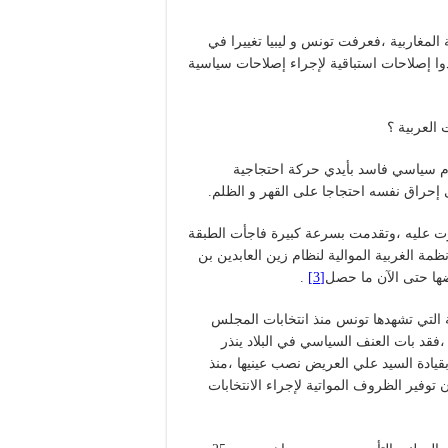
المغاربية ،فعرفت تونس و ليبيا تغييرا في
دوا إصلاحات استباقية لإجراء إصلاحات سياسية
 العربية ؟
ام سياسي فاسد بأيدي حركة احتجاجية
إحراق نفسه احتجاجا على القهر و الظلم.
رت عليه ،وتقدمت بسرعة كبيرة فاجأت الطبقة
ظمة الغربية الموالية لنظام زين العابدين بن
ها حتى الآن ما حصل
[3]
.
ة التي تشهدها تونس منذ انتخابات المجلس
ي 23 أكتوبر 2011 هو أنها خطيرة ،فقد بات العنف السياسي في البلاد ينذر
قيادة السيد علي العريض نصب عينيها ،منذ
صلاح و ضمان توفير الظروف المواتية لإجراء الانتخابات