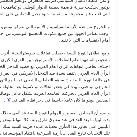
يوليوز ،شكلت ضربة قاصمة لعملية الحوار الوطني ،و تفاقمت الأ
التي قتلت فيها مجموعة من ثمانية جنود بجبل الشعابني على الح
و للخروج من هذه الأزمة السياسية و الأمنية التي تعرفها تونس،
،وجب تضافر الجهود بين جميع مكونات المجتمع التونسي،من أجل 
أمام الانقسامات التي لا تفيد .
و مع انطلاق الثورة الليبية ،حصلت تفاعلات جيوستراتيجية ،أثر
تشخيص المشهد العام للتفاعلات الإستراتيجية بين القوى الكبرى 
اختلاف تعاطي اتجاهات الرأي العام العربي مع قضية التدخل ا
الرأي العام العربي ،تقف بشدة ضد التدخل الأمريكي في العرا
في حالة الثورة الليبية ، إذ ساهم التعاطف الشعبي عربيا مع الثو
الخارجي ،و حتى تأييده في بعض الحالات ،و لاسيما بعد محاولة
الرأي العام العربي ،تحركت الجامعة العربية بشكل فاعل ،وطال
المدنيين ،وهو ما كان عاملا حاسما في دحر نظام القذافي
[6]
.
و يبدو أن المخاض العسير و المؤلم للثورة الليبية قد ألقى بظلاله
بدت ليبيا ما بعد القذافي عند مفترق طرق يلف كلا منها غموض و
الليبيين على تجاوز هذا المأزق تحديات عديدة قريبة الشبه بتلك ال
تلك التحديات تنازع القيادات،أزمة الشرعية ،افتقاد المؤسساتية ،