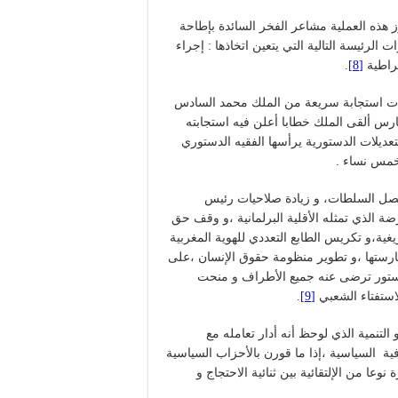
ز هذه العملية مشاعر الفخر السائدة بإطاحة
 الرئيسة التالية التي يتعين اتخاذها : إجراء
قراطية
[8]
.
 جاءت استجابة سريعة من الملك محمد السادس
جاجات الشعبية التي انطلقت في 20 فبراير 2011 ،ففي 9 مارس ألقى الملك خطابا أعلن فيه استجابته
تعديلات الدستورية يرأسها الفقيه الدستوري
 خمس نساء .
فصل السلطات، و زيادة صلاحيات رئيس
ة الذي تمثله الأقلية البرلمانية ،و وقف حق
ية،و تكريس الطابع التعددي للهوية المغربية
ارستها ،و تطوير منظومة حقوق الإنسان ،على
 دستور ترضى عنه جميع الأطراف و منحت
لاستفتاء الشعبي
[9]
.
،و فاز حزب العدالة و التنمية الذي لوحظ أنه أدار تعامله مع
ة السياسية ،إذا ما قورن بالأحزاب السياسية
وعا من الإلتقائية بين ثنائية الاحتجاج و