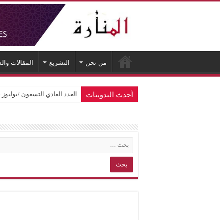
من نحن
التشريع
المقالات وال
أحدث التدوينات
العدد العادي التسعون /يوليوز 2026