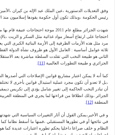
وفق التعديلات الدستورية ،عين الملك عبد الإله بن كيران ،الأمي
رئيس الحكومة ،وبذلك تكون أول حكومة يقودها إسلاميون منذ ال
شهدت الجزائر مطلع عام 2011 موجة احتجاجات 
احتجاجا على ارتفاع أسعار مواد غذائية مثل السكر و الزيت ،بال
مرد مثل هذه الأزمات الظرفية إلى الأزمة البنائية الكبرى التي يع
الثاني هو طبيعة النخب التي تقلدت السلطة مباشرة بعد الاستقلا
الجزائري و طبيعة التطورات العالمية
[11]
.
،بل لا تعدو أن تكون مجرد عملية استبدال قوانين بأخرى لا تخ
أن تبادر النخب الحاكمة إلى تغيير شامل يؤدي إلى تكريس ديمق
الجزائر ،وذلك انطلاقا من قراءتها لما يجري في المنطقة العرب
المنطقة
[12]
.
و في الأخير،يمكن القول أن أثار التغييرات السياسية التي شهدت
في نتائجها أو في تطورها المستقبلي ،فمنها ما أسقط نظاما كما 
النظام و خلف صراعا داخليا يحكم تطوره اعتبارات عديدة كما هو ال
إجراءات إصلاحية سياسية شاملة كما في المغرب .