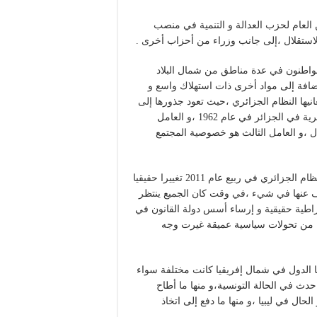
ن العام لحزب العدالة و التنمية في منصب
استقلال ،إلى جانب وزراء من أحزاب أخرى .
عنيفة قام بها مواطنون في عدة مناطق من شمال البلاد
إضافة إلى مواد أخرى ذات استهلاك واسع و
انيها النظام الجزائري ،حيث تعود جذورها إلى
ثلاثة عوامل أساسية : العامل الأول هو ظروف نشأة الدولة القطرية في الجزائر في عام 1962 ،و العامل
ل ،و العامل الثالث هو خصوصية المجتمع
كما أنه لا يمكن اعتبار مشاريع قوانين الإصلاحات التي أصدرها النظام الجزائري في ربيع عام 2011 تغييرا حقيقيا
تلف عنها في شيء ،في وقت كان الجميع ينتظر
راطية حقيقية و إرساء أسس دولة القانون في
ية من تحولات سياسية عميقة غيرت وجه
ها الدول في شمال إفريقيا كانت مختلفة سواء
حدث في الحالة التونسية،و منها ما أطاح
حال في ليبيا ،و منها ما دفع إلى اتخاذ