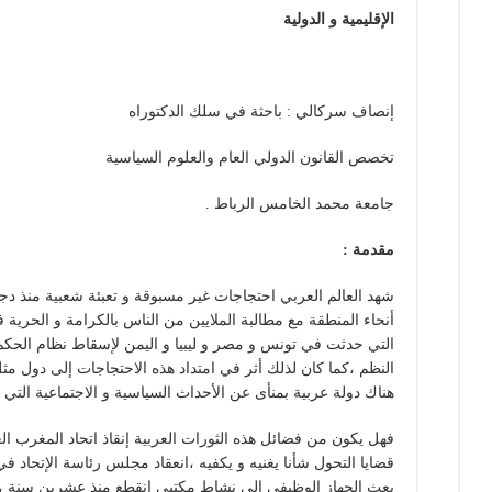
الإقليمية و الدولية
إنصاف سركالي : باحثة في سلك الدكتوراه
تخصص القانون الدولي العام والعلوم السياسية
جامعة محمد الخامس الرباط .
مقدمة :
أنحاء المنطقة مع مطالبة الملايين من الناس بالكرامة و الحرية 
التي حدثت في تونس و مصر و ليبيا و اليمن لإسقاط نظام الحكم
النظم ،كما كان لذلك أثر في امتداد هذه الاحتجاجات إلى دول مث
هناك دولة عربية بمنأى عن الأحداث السياسية و الاجتماعية التي
فهل يكون من فضائل هذه الثورات العربية إنقاذ اتحاد المغرب 
قضايا التحول شأنا يغنيه و يكفيه ،انعقاد مجلس رئاسة الإتحاد
بعث الجهاز الوظيفي إلى نشاط مكتبي انقطع منذ عشرين سنة ،أم