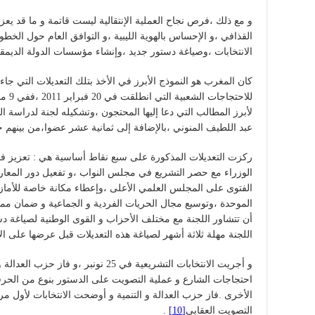
و مع ذلك ،فرص نجاح العملية الإنتقالية ليست قاتمة و ما قد يعز
القذافي ،و الإحساس بالهوية الليبية ،و التوافق العام حول الخطوات
الانتخابات ،وصياغة دستور جديد ،وإنشاء مؤسسات الدولة الديم
كان المغرب هو النموذج الأبرز في الأخذ بتلك التعديلات التي
للاحت
لأبرز المطالب التي دعا إليها المحتجون ،وتشكيله لجنة لدراسة ال
عبد اللطيف المنوني ،بالإضافة إلى ثمانية عشر عضوا،من بينهم
ركزت التعديلات المذكورة على سبع نقاط أساسية هي : تعزيز 
الوزراء مع حصر التشريع في مجلس النواب ،و تفعيل دور المعارض
الفتوى على المجلس العلمي الأعلى ،وإعطاء مكانة خاصة للأمازيغ
الموحدة ،وتوسيع مجال الحريات الفردية و الجماعية و ضمان مم
أن تتشاور اللجنة مع مختلف الأحزاب و القوى الوطنية لصياغة
اللجنة مهلة ثلاثة أشهر لصياغة هذه التعديلات قبل عرضها على ا
و أجريت الانتخابات التشريعية في 25 نونبر 
احتجاجات الشارع و عملية التصويت على الدستور بنوع من الحرفي
الأخرى .فاز حزب العدالة و التنمية و أوضحت الانتخابات لأول مرة ن
التصويت العقابي
[10]
.