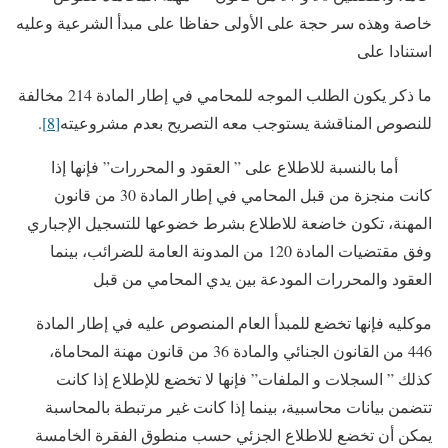
خاصة وهذه سر حجة على الأولى حفاظا على مبدأ الشرعية وعليه
استنادا على
ما ذكر يكون الطلب الموجه للمحامي في إطار المادة 214 مخالفة
للنصوص المناقشة يستوجب معه التصريح بعدم مشروعيته
[8]
.
أما بالنسبة للاطلاع على ” العقود و المحررات” فإنها إذا
كانت منجزة من قبل المحامي في إطار المادة 30 من قانون
المهنة، تكون خاضعة للاطلاع بشرط خضوعها للتسجيل الإجباري
وفق مقتضيات المادة 120 من المدونة العامة للضرائب، بينما
العقود والمحررات المودعة بين يدي المحامي من قبل
موكليه فإنها تخضع للمبدأ العام المنصوص عليه في إطار المادة
446 من القانون الجنائي والمادة 36 من قانون مهنة المحاماة،
كذلك ” السجلات و الملفات” فإنها لا تخضع للإطلاع إذا كانت
تتضمن بيانات محاسبية، بينما إذا كانت غير مرتبطة بالمحاسبة
يمكن أن تخضع للاطلاع الجزئي حسب منطوق الفقرة الخامسة