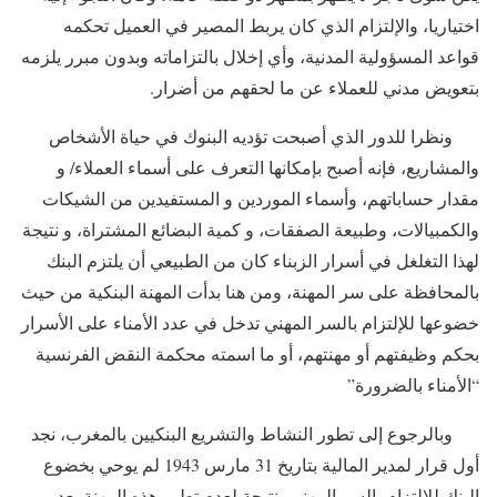
اختياريا، والإلتزام الذي كان يربط المصير في العميل تحكمه
قواعد المسؤولية المدنية، وأي إخلال بالتزاماته وبدون مبرر يلزمه
بتعويض مدني للعملاء عن ما لحقهم من أضرار.
ونظرا للدور الذي أصبحت تؤديه البنوك في حياة الأشخاص
والمشاريع، فإنه أصبح بإمكانها التعرف على أسماء العملاء/ و
مقدار حساباتهم، وأسماء الموردين و المستفيدين من الشيكات
والكمبيالات، وطبيعة الصفقات، و كمية البضائع المشتراة، و نتيجة
لهذا التغلغل في أسرار الزبناء كان من الطبيعي أن يلتزم البنك
بالمحافظة على سر المهنة، ومن هنا بدأت المهنة البنكية من حيث
خضوعها للإلتزام بالسر المهني تدخل في عدد الأمناء على الأسرار
بحكم وظيفتهم أو مهنتهم، أو ما اسمته محكمة النقض الفرنسية
“الأمناء بالضرورة”
وبالرجوع إلى تطور النشاط والتشريع البنكيين بالمغرب، نجد
أول قرار لمدير المالية بتاريخ 31 مارس 1943 لم يوحي بخضوع
البنك للالتزام بالسر المهني، نتيجة لعدم تطور هذه المهنة بعد،