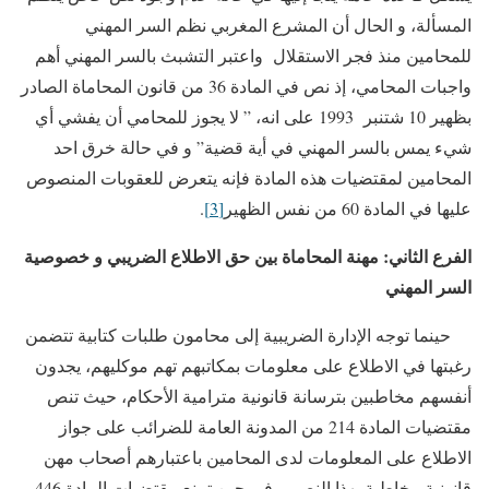
المسألة، و الحال أن المشرع المغربي نظم السر المهني
للمحامين منذ فجر الاستقلال واعتبر التشبث بالسر المهني أهم
واجبات المحامي، إذ نص في المادة 36 من قانون المحاماة الصادر
بظهير 10 شتنبر 1993 على انه، ” لا يجوز للمحامي أن يفشي أي
شيء يمس بالسر المهني في أية قضية” و في حالة خرق احد
المحامين لمقتضيات هذه المادة فإنه يتعرض للعقوبات المنصوص
عليها في المادة 60 من نفس الظهير
[3]
.
الفرع الثاني: مهنة المحاماة بين حق الاطلاع الضريبي و خصوصية
السر المهني
حينما توجه الإدارة الضريبية إلى محامون طلبات كتابية تتضمن
رغبتها في الاطلاع على معلومات بمكاتبهم تهم موكليهم، يجدون
أنفسهم مخاطبين بترسانة قانونية مترامية الأحكام، حيث تنص
مقتضيات المادة 214 من المدونة العامة للضرائب على جواز
الاطلاع على المعلومات لدى المحامين باعتبارهم أصحاب مهن
قانونية مخاطبة بهذا النص، في حين تمنع مقتضيات المادة 446