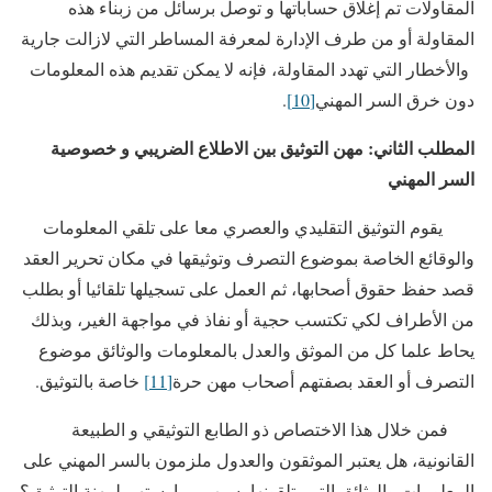
المقاولات تم إغلاق حساباتها و توصل برسائل من زبناء هذه
المقاولة أو من طرف الإدارة لمعرفة المساطر التي لازالت جارية
والأخطار التي تهدد المقاولة، فإنه لا يمكن تقديم هذه المعلومات
دون خرق السر المهني
[10]
.
المطلب الثاني: مهن التوثيق بين الاطلاع الضريبي و خصوصية
السر المهني
يقوم التوثيق التقليدي والعصري معا على تلقي المعلومات
والوقائع الخاصة بموضوع التصرف وتوثيقها في مكان تحرير العقد
قصد حفظ حقوق أصحابها، ثم العمل على تسجيلها تلقائيا أو بطلب
من الأطراف لكي تكتسب حجية أو نفاذ في مواجهة الغير، وبذلك
يحاط علما كل من الموثق والعدل بالمعلومات والوثائق موضوع
التصرف أو العقد بصفتهم أصحاب مهن حرة
[11]
خاصة بالتوثيق.
فمن خلال هذا الاختصاص ذو الطابع التوثيقي و الطبيعة
القانونية، هل يعتبر الموثقون والعدول ملزمون بالسر المهني على
المعلومات والوثائق التي يتلقونها بسبب ممارستهم لمهنة التوثيق؟