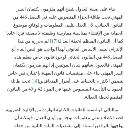
بناء على صفة العدول يتضح أنهم ملزمون بكتمان السر
المهني تحت طائلة الجزاء المنصوص عليه في الفصل 446 من
القانون الجنائي، لأن العدل يتلقى المعلومات والوقائع موضوع
الحماية من الإفشاء بمناسبة ممارسة وظيفته لا بصفته فردا عاديا
كما أن القانون المنظم لخطة العدالة
[17]
لم يحرره من هذا
الإلتزام، ليبقى الأساس القانوني لهذا الواجب هو النص العام أي
الفصل 446 من القانون الجنائي لوجود قانون خاص ينظم هذه
المهنة، فالعدول شأنهم شأن الموثقين إذ أنهم ملزمون بكتمان
السر المهني بناء على مقتضيات قانون المهنة بإعتباره نص خاص
يتضمن الالتزام بالحفاظ على أسرار المتعاقدين
[18]
تحت طائلة
العقوبات التأديبية المنصوص عليها في المواد 42 و 43 من القانون
المنظم لخطة العدالة.
وبالتالي فبالنسبة للطلبات الكتابية الواردة من الإدارة الضريبية
قصد الاطلاع على معلومات توجد بين أيدي العدل، فيمكنه أن
يواجهها بالرفض استنادا إلى مقتضيات المادة الثانية من خطة