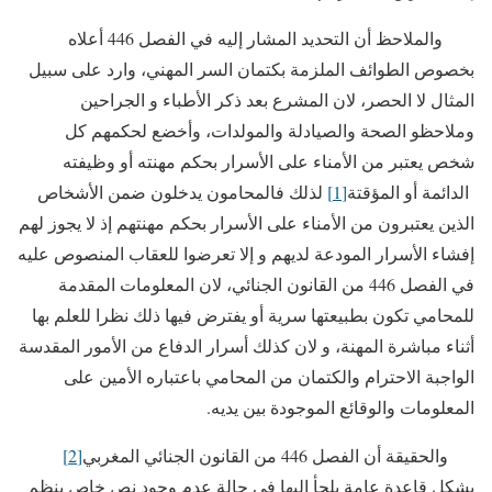
والملاحظ أن التحديد المشار إليه في الفصل 446 أعلاه
بخصوص الطوائف الملزمة بكتمان السر المهني، وارد على سبيل
المثال لا الحصر، لان المشرع بعد ذكر الأطباء و الجراحين
وملاحظو الصحة والصيادلة والمولدات، وأخضع لحكمهم كل
شخص يعتبر من الأمناء على الأسرار بحكم مهنته أو وظيفته
الدائمة أو المؤقتة
[1]
لذلك فالمحامون يدخلون ضمن الأشخاص
الذين يعتبرون من الأمناء على الأسرار بحكم مهنتهم إذ لا يجوز لهم
إفشاء الأسرار المودعة لديهم و إلا تعرضوا للعقاب المنصوص عليه
في الفصل 446 من القانون الجنائي، لان المعلومات المقدمة
للمحامي تكون بطبيعتها سرية أو يفترض فيها ذلك نظرا للعلم بها
أثناء مباشرة المهنة، و لان كذلك أسرار الدفاع من الأمور المقدسة
الواجبة الاحترام والكتمان من المحامي باعتباره الأمين على
المعلومات والوقائع الموجودة بين يديه.
والحقيقة أن الفصل 446 من القانون الجنائي المغربي
[2]
يشكل قاعدة عامة يلجأ إليها في حالة عدم وجود نص خاص ينظم