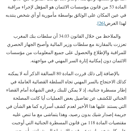
المادة 53 من قانون مؤسسات الائتمان هو المؤهل لإجراء مراقبة
في عين المكان على الوثائق بواسطة مأمورية أو أي شخص ينتدبه
لهذا الغرض
[26]
.
والملاحظ من خلال القانون 34.03 أن سلطات بنك المغرب
تعززت بالمقارنة مع سلطات وزير المالية وأصبح الجهاز الحصري
للمراقبة والإطلاع والحصول على جميع المعلومات من مؤسسات
الائتمان دون إمكانية إثارة السر المهني في مواجهته.
بالإضافة إلى ذلك قررت المادة 80 السالفة الذكر أنه لا يمكنه
كذلك الاحتجاج بالسر المهني تجاه السلطة القضائية العاملة في
إطار مسطرة جنائية، إذ لا يمكن للبنك رفض الشهادة أمام القضاء
الجنائي للكشف عن تفاصيل بعض العمليات أيا كانت المصلحة
التي يستند عليها هذا الأخير لعدم كشف أسراره كما هو الشأن في
جريمة إصدار شيك بدون رصيد، وهذا يتماشى مع ما تنص عليه
مقتضيات المادة 118 من قانون المسطرة الجنائية التي أوجبت
على كل شخص استدعى قصد الاستماع إلى شهادته بأن يحضر