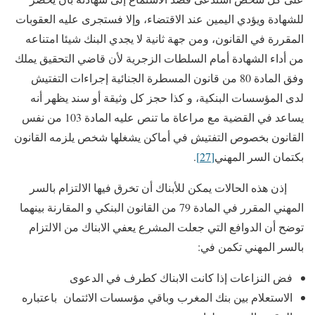
للشهادة ويؤدي اليمين عند الاقتضاء، وإلا فستجرى عليه العقوبات
المقررة في القانون، ومن جهة ثانية لا يجدي البنك شيئا امتناعه
من أداء الشهادة أمام السلطات الزجرية لأن قاضي التحقيق يملك
وفق المادة 80 من قانون المسطرة الجنائية إجراءات التفتيش
لدى المؤسسات البنكية، و كذا حجز كل وثيقة أو سند يظهر أنه
يساعد في القضية مع مراعاة ما تنص عليه المادة 103 من نفس
القانون بخصوص التفتيش في أماكن يشغلها شخص يلزمه القانون
بكتمان السر المهني
[27]
.
إذن هذه الحالات يمكن للأبناك أن تخرق فيها الالتزام بالسر
المهني المقرر في المادة 79 من القانون البنكي و المقارنة بينهما
توضح أن الدوافع التي جعلت المشرع يعفي الابناك من الالتزام
بالسر المهني تكمن في:
فض النزاعات إذا كانت الابناك كطرف في الدعوى
الاستعلام بين بنك المغرب وباقي مؤسسات الائتمان باعتباره