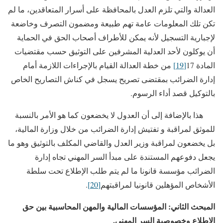
العدالة والتي تلزم العدل بالمحافظة على أسرار المتعاقدين، ما لم
تكن تلك المعلومات عامة تهم طبيعة ومضمون التصرف وخاضعة
لإجبارية التسجيل لأنه يمكن للأطراف أصحاب الحق في الحماية
أن يوكلون لأحد العدلية المشرفين على التوثيق حسب مقتضيات
المادة 17
[19]
من خطة العدالة القيام بالإجراءات اللازمة أمام
إدارة الضرائب بمقتضى تصريح يسجل في كناش التصاريح الخاص
بالتوكيل قصد أداء الرسوم.
هذا بالإضافة إلى أن العدول لا يخضعون كما هو الأمر بالنسبة
للموثق لمراقبة و تفتيش إدارة الضرائب من خلال وزارة المالية،
بل يخضعون لمراقبة وزير العدل والقاضي المكلف بالتوثيق وهو ما
يجعل دفوعهم المستندة على مبدأ السر المهني تجاه إدارة
الضرائب مؤسسة قانونا ما لم يتم طلب الإطلاع تحت سلطة
الأشخاص المؤهلين قانونيا لمراقبتهم
[20]
.
المبحث الثاني: المؤسسات المالية والمهن المحاسبية بين حق
الإطلاع وخصوصية السر المهني.