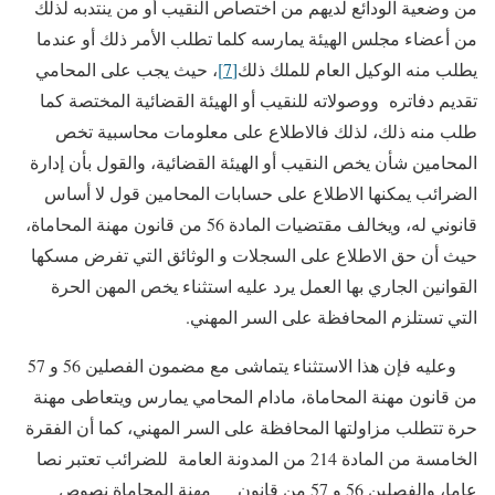
من وضعية الودائع لديهم من اختصاص النقيب أو من ينتدبه لذلك
من أعضاء مجلس الهيئة يمارسه كلما تطلب الأمر ذلك أو عندما
يطلب منه الوكيل العام للملك ذلك
[7]
، حيث يجب على المحامي
تقديم دفاتره ووصولاته للنقيب أو الهيئة القضائية المختصة كما
طلب منه ذلك، لذلك فالاطلاع على معلومات محاسبية تخص
المحامين شأن يخص النقيب أو الهيئة القضائية، والقول بأن إدارة
الضرائب يمكنها الاطلاع على حسابات المحامين قول لا أساس
قانوني له، ويخالف مقتضيات المادة 56 من قانون مهنة المحاماة،
حيث أن حق الاطلاع على السجلات و الوثائق التي تفرض مسكها
القوانين الجاري بها العمل يرد عليه استثناء يخص المهن الحرة
التي تستلزم المحافظة على السر المهني.
وعليه فإن هذا الاستثناء يتماشى مع مضمون الفصلين 56 و 57
من قانون مهنة المحاماة، مادام المحامي يمارس ويتعاطى مهنة
حرة تتطلب مزاولتها المحافظة على السر المهني، كما أن الفقرة
الخامسة من المادة 214 من المدونة العامة للضرائب تعتبر نصا
عاما، والفصلين 56 و 57 من قانون مهنة المحاماة نصوص