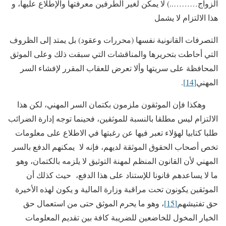
الزواج………..) لا يمكن لغير الطرفين معرفتها والإطلاع عليها، و
هذا الالتزام لا يشمل
التصرفات القانونية نفسها (محررات وعقود) بل يمتد إلى الظروف
التي أحاطت بتحريرها والمناقشات التي سبقت ذلك وعلى الموثق
المحافظة على سريتها وألا تعرض للعقاب المقرر لإفشاء السر
المهني
[14]
.
وهكذا فإن الموثقون ملزمون بكتمان السر المهني، لكن هذا
الالتزام ليس مطلقا بالنسبة للموثقين، فحينما توجه إدارة الضرائب
طلبا كتابيا لهؤلاء تعبر فيها عن رغبتها في الاطلاع على معلومات
تخص أصحاب الحقوق الموثقة لديهم، فإنه لا يمكنهم الدفع بالسر
المهني لأن القانون المنظم لمهنة التوثيق لا يلزمه بالكتمان، وهو
ما لا يساعدهم قانونا للإستناد على هذا الدفع، حيث كذلك أن
الموثقين يكونون تحت مراقبة وزارة المالية و يكون لهذه الأخيرة
حق تفتيشهم
[15]
، وهو ما يحرم الموثق حتى من استعمال حق
الخيار المخول للخاضعين للضريبة كافة بين تقديم المعلومات