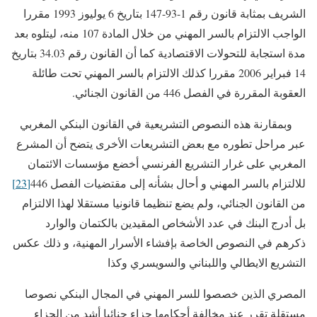
الشريف بمثابة قانون رقم 1-93-147 بتاريخ 6 يوليوز 1993 مقررا
الواجب الالتزام بالسر المهني من خلال المادة 107 منه، ليتلوه بعد
مدة استجابة للتحولات الاقتصادية كما أن القانون رقم 34.03 بتاريخ
14 فبراير 2006 مقررا كذلك الالتزام بالسر المهني تحت طائلة
العقوبة المقررة في الفصل 446 من القانون الجنائي.
وبمقارنة هذه النصوص التشريعية في القانون البنكي المغربي
عبر مراحل تطوره مع بعض التشريعات الأخرى يتضح أن المشرع
المغربي على غرار التشريع الفرنسي أخضع مؤسسات الائتمان
للالتزام بالسر المهني و أحال بشأنه إلى مقتضيات الفصل 446
[23]
من القانون الجنائي، ولم يضع تنظيما قانونيا مستقلا لهذا الالتزام
بل أدرج البنك في عدد الأشخاص المقيدين بالكتمان والوارد
ذكرهم في النصوص الخاصة بإفشاء الأسرار المهنية، و ذلك عكس
التشريع الايطالي واللبناني والسويسري وكذا
المصري الذين خصصوا للسر المهني في المجال البنكي نصوصا
مستقلة تقرر عند مخالفة أحكامها جزاء جنائيا أشد من الجزاء