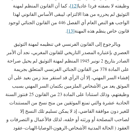
وظيفته لا بصفته فردا عاديا
[12]
، كما أن القانون المنظم لمهنة
التوثيق لم يحرره من هذا الالتزام، ليبقى الأساس القانوني لهذا
الواجب هو النص العام أي الفصل 446 من القانون الجنائي لوجود
قانون خاص ينظم هذه المهنة
[13]
.
وبالرجوع إلى القانون الفرنسي في تنظيمه لمهنة التوثيق
العصري بإعتباره المصدر التاريخي للقانون المغربي، نجد أن الأمر
الصادر بتاريخ 2 نونبر 1945 المنظم لمهنة التوثيق لم يحيل صراحة
على المادة 378 من القانون الجنائي الفرنسي المتعلق بجريمة
إفشاء السر المهني، إلا أن الرأي قد استقر منذ زمن بعيد على أن
الموثق يعد من الأشخاص الملزمين بكتمان السر المهني بسبب
وظيفتهم، وذلك استنادا على المادة 23 من القانون 25 فنتوز السنة
الحادية عشرة والتي تمنع الموثقين من منح نسخ من المستندات
للغير دون موافقة القاضي، إذ لا يمكن تسليم تلك النسخ إلا
لصاحب المصلحة أو ورثته أو خلفه، لذلك فالأعمال و التصرفات و
العقود ( الحالة المدنية الأشخاص-الرهون-الوصايا-الهبات-عقود