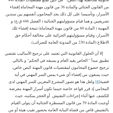
من القانون الجنائي والمادة 36 من قانون مهنة المحاماة إفشاء
الأسرار، وتأسيسا على كل ذلك يجد المحامون أنفسهم بين سندين
تشريعيين و هما قيام مسؤوليتهم الجنائية ( الفصل 446 ق.ج) و
المهنية ( المادة 60 من قانون مهنة المحاماة) نتيجة إفشاء تلك
الأسرار، وقيام مسؤوليتهم الجزائية على مخالفة أحكام حق
الاطلاع (المادة 230 من المدونة العامة للضرائب).
إلا أن الحلول القانونية التي تعتمد على ترجيح الأساليب تقتضي
تطبيق مبدأ ” الخاص يقيد العام و يسبقه في الحكم” و بالتالي
ترجيح خضوع المحامون لمقتضيات قانون المهنة كنص خاص،
حيث يمنعون من إفشاء أي شيء يمس السر المهني في أية
قضية
[4]
ولعل هذا هو تصور المشرع المغربي للسر المهني لدى
المحامي إذ قرر قواعد خاصة حينما تكون أسرار المهنة معرضة
للكشف عنها أثناء إجراءات التفتيش أو الحجز بمكتبه، حيث
أوجبت المادة 59 من قانون المسطرة الجنائية أن يتولى القيام
بالتفتيش قاض من قضاة النيابة العامة بحضور نقيب هيئة أو من