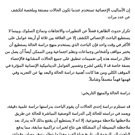
إن الأساليب الإحصائية تستخدم عندما تكون الحالات مصنفة وملخصة لتكشف
عن عدد مرات
تكرار حدوث الظاهرة فضلاً عن التطورات والاتجاهات ونماذج السلوك. وبينما لا
يستطيع الباحث الإحصائي الكشف إلا عن العلاقة بين ثلاثة أو أربعة عوامل على
الأكثر في وقت واحد فإن الباحث الذي يستخدم منهج دراسة الحالة يستطيع أن
يختبر مواقف وأشخاص وجماعات ونظم اجتماعية ومن الممكن أيضاً أن يصل من
خلال دراسته هذه إلى تعميمات تنطبق على جميع الحالات المشابهة فالإحصاء
بصفة خاصة قد لا يكفي لشرح وتفسير العوامل الديناميكية الإنسانية المؤثرة في
الموقف الكلي ومن هنا كانت أهمية دراسة الحالة والبعد بها عن التجريد وفي
فهمها فهماً متعمقاً وشاملاً.
دراسة الحالة والمنهج التاريخي:
قد تستلزم دراسة إحدى الحالات أن يقوم الباحث بدراستها دراسة علمية دقيقة،
ويعمد في دراسته للحالة إلى الدراسة الوصفية المباشرة للحالة عن طريق
ملاحظتها ملاحظة موضوعية، إلا انه لا يستطيع أن يقتنع بذلك لأنه يدرك بعد
ملاحظته البسيطة أن المشكلة هي نتاج لخبرات تراكمية سابقة، مما يدفع
الباحث إلى الرجوع إلى تاريخ حياة الفرد وهذا ما يتطلب توفر مصادر وقواعد