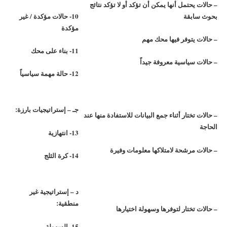
– حالات يحتمل أنها يمكن أن تؤكد أو لا تؤكد نتائج
بحوث سابقة
10- حالات مؤكدة / غير
مؤكدة
– حالات يتوفر فيها محك مهم
11- بناء على محك
– حالات سياسية معروفة جيداً
12- حالة مهمة سياسياً
جـ – إستراتيجيات بارزة:
– حالات تختار أثناء جمع البيانات للاستفادة منها عند
الحاجة
13- انتهازية
– حالات مرشحة لامتلاكها معلومات وفيرة
14- كرة الثلج
د – إستراتيجية غير
منطقية:
– حالات تختار لتوفرها وسهولة اختيارها
15- السهولة