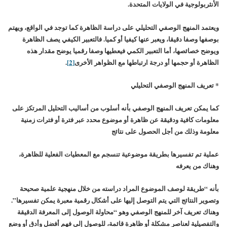
الأنثربولوجية في الولايات المتحدة.
ويعتمد المنهج الوصفي التحليلي على دراسة الظاهرة كما توجد في الواقع، ويهتم
بوصفها وصفا دقيقا، ويعبر عنها كيفيا أو كميا. فالتعبير الكيفي يصف الظاهرة
ويوضح خصائصها، أما التعبير الكمي فيعطيها وصفا رقميا يوضح مقدار هذه
الظاهرة أو حجمها أو درجة ارتباطها مع الظواهر الأخرى
[2]
.
* تعريف المنهج الوصفي التحليلي
كما يمكن تعريف المنهج الوصفي بأنه أسلوب من أساليب التحليل المرتكز على
معلومات كافية ودقيقة عن ظاهرة أو موضوع محدد عبر فترة أو فترات زمنية
معلومة وذلك من أجل الحصول على نتائج
عملية تم تفسيرها بطريقة موضوعية تنسجم مع المعطيات الفعلية للظاهرة،
وهناك من يعرفه
بأنه “طريقة لوصف الموضوع المراد دراسته من خلال منهجية علمية صحيحة
وتصوير النتائج التي يتم التوصل إليها على أشكال رقمية معبرة يمكن تفسيرها”.
وهناك تعريف آخر للمنهج الوصفي وهو “محاولة الوصول إلى المعرفة الدقيقة
والتفصيلية لعناصر مشكلة أو ظاهرة قائمة، للوصول إلى فهم أفضل وأدق أو وضع