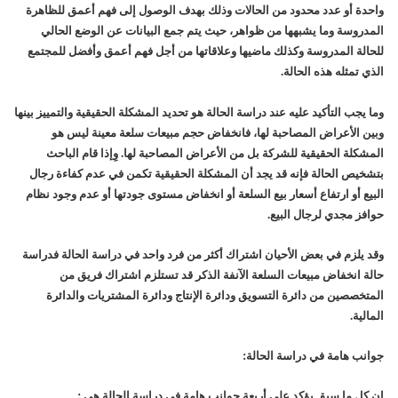
واحدة أو عدد محدود من الحالات وذلك بهدف الوصول إلى فهم أعمق للظاهرة
المدروسة وما يشبهها من ظواهر، حيث يتم جمع البيانات عن الوضع الحالي
للحالة المدروسة وكذلك ماضيها وعلاقاتها من أجل فهم أعمق وأفضل للمجتمع
الذي تمثله هذه الحالة.
وما يجب التأكيد عليه عند دراسة الحالة هو تحديد المشكلة الحقيقية والتمييز بينها
وبين الأعراض المصاحبة لها، فانخفاض حجم مبيعات سلعة معينة ليس هو
المشكلة الحقيقية للشركة بل من الأعراض المصاحبة لها. وِإذا قام الباحث
بتشخيص الحالة فإنه قد يجد أن المشكلة الحقيقية تكمن في عدم كفاءة رجال
البيع أو ارتفاع أسعار بيع السلعة أو انخفاض مستوى جودتها أو عدم وجود نظام
حوافز مجدي لرجال البيع.
وقد يلزم في بعض الأحيان اشتراك أكثر من فرد واحد في دراسة الحالة فدراسة
حالة انخفاض مبيعات السلعة الآنفة الذكر قد تستلزم اشتراك فريق من
المتخصصين من دائرة التسويق ودائرة الإنتاج ودائرة المشتريات والدائرة
المالية.
جوانب هامة في دراسة الحالة:
إن كل ما سبق يؤكد على أربعة جوانب هامة في دراسة الحالة هي :