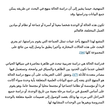
المنهجية، حينما يشير إلى أن دراسة الحالة منهج في البحث عن طريقه يمكن
جمع البيانات ودراستها. وقد
تكون هذه الحالة أو الوحدة شخصا معينا أو أسرة أو جماعة أو نظام أو ميادين
العمل المختلفة، فالعالم
المتتبع لهذا المنهج يأخذ عينات تمثل الجماعة التي يقوم بدراستها، ثم يجري
البحث على هذه الحالات المختارة، وأخيرا يطبق ما وصل إليه من نتائج على
المجموعة كلها
[16]
.
فدراسة الحالة هي دراسة تجريبية تبحث في ظاهرة معاصرة في سياقها الحياتي
الفعلي عندما تكون الحدود بين الظاهرة والسياق غير واضحة، وتستعمل فيها
مصادر متعددة للأدلة
[17]
. وتتفق أغلب التعريفات على أن منهج دراسة الحالة
هو المنهج الذي يتجه إلى جمع البيانات العلمية المتعلقة بأية وحدة سواء أكانت
فردا أو مؤسسة أو نظاما اجتماعيا أو مجتمعا محليا أو مجتمعا عاما. وهو يقوم
على أساس التعمق في دراسة مرحلة معينة من تاريخ الوحدة، أو دراسة جميع
المراحل التي مرت بها وذلك بقصد الوصول إلى تعميمات علمية متعلقة بالوحدة
المدروسة وبغيرها من الوحدات المشابهة لها.