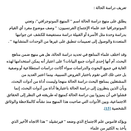
تعريف دراسة الحالة :
يطلق على منهج دراسة الحالة اسم ” المنهج المونوجرافي”، وتعني
المونوجرافيا عند علماء الإجتماع الفرنسيون: ” وصف موضوع مفرد أي القيام
بدراسة وحدة مثل الأسرة أو القبيلة دراسة مستفيضة للكشف عن جوانبها
المتعددة والوصول إلى تعميمات تنطبق على غيرها من الوحدات المتشابهة ” .
وقد اختلف علماء المناهج في تحديد دراسة الحالة، هل هي منهج ضمن مناهج
البحث، أم أنها إحدى أدوات جمع البيانات؟ على اعتبار أنه يمكن استخدامها لهذه
الغاية في جميع البحوث والدراسات سواء أكانت دراسات استطلاعية أو وصفية
بل حتى تلك التي تقوم باختبار الفروض السببية، بينما اعتبر العديد من
المشتغلين بمناهج البحث دراسة الحالة منهجا وليست أداة من أدوات البحث،
وبأن الذين ينظرون إلى دراسة الحالة باعتبارها أداة من أدوات البحث، إنما
فشلوا في أن يميزوا بين دراسة الحالة كمنهج له طريقته في النظر إلى الحقائق
الاجتماعية، وبين الأدوات التي صاحبت هذا المنهج منذ نشأته كالملاحظة والوثائق
الشخصية
[15]
.
ويؤكد قاموس علم الاجتماع الذي وضعه ” فيرتشيلد ” هذا الاتجاه الأخير الذي
يأخذ به الكثير من علماء