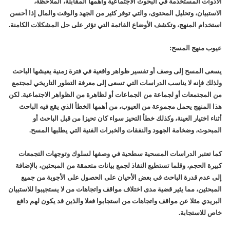
الأدوات المستخدمة في البحوث الاجتماعية وأهمها المقابلة، الملاحظة،
الاستبيان، وتحليل المحتوى، والتي توفر كثير من الجهد والوقت والمال إذا أحسن
استخدام المنهج، وتكشف الأوضاع القائمة التي تؤثر على حل المشكلات الكامنة.
عيوب منهج المسح:
يسعى المسح إلى وصف أو تفسير ظواهر واقعية في فترة زمنية يعيشها الباحث
ولذلك فإنه لا يناسب الدراسات التي تسعى إلى معرفة التطور التاريخي لمجتمع
من المجتمعات أو لجماعة من الجماعات أو لظاهرة من الظواهر الاجتماعية. لكن
هذا المنهج يحمل مجموعة من العيوب، من أهمها الخطأ الذي يقع فيه الباحث
أثناء اختيار العينة، وكذلك خطأ التحيز سواء كان تحيزا من قبل الباحث أو
المبحوث، وضخامة الجهود والنفقات والخبرات الفنية التي يطلبها المسح.
كما تعتبر الدراسات المسحية سطحية في وصفها لسلوك وتوجهات التجمعات
كبيرة الحجم، وقلما تستطيع النفاذ لجمع بيانات متعمقة من المبحثين، بالإضافة
إلى عدم قدرة الباحث في بعض الأحيان على الحصول على الأجوبة من جميع
المبحثين، مما يثير قضية مدى اختلاف مواقف واتجاهات من لا يستجيبوا للاستبيان
البريدي مثلا عن مواقف واتجاهات من استجابوا فعلا والذين قد يكون لهم دافع
خاص للاستجابة.