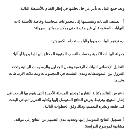
وبعد جمع البيانات تأتي مراحل تحليلها في إطار القيام بالأنشطة التالية:
أ – تصنيف البيانات وتقسيمها إلى مجموعات متجانسة وخاصة للأسئلة ذات
النهايات المفتوحة أي غير مقيدة حتى يمكن جدولتها بسهولة؛
ب- ترقيم البيانات يدويا وآليا باستخدام الكمبيوتر؛
جدولة البيانات الكمية وحساب النسب المئوية المحتاج إليها إما يدويا أو آليا؛
التحليل الإحصائي للبيانات الرقمية وعمل الجداول والرسومات البيانية وتحدد
الفروق بين المتوسطات ومدى التشتت في المجموعات ومعاملات الارتباطات
وغيرها.
5-عرض النتائج وكتابة التقارير: وتعتبر المرحلة الأخيرة التي يقوم بها الباحث في
إطار المنهج، وترتبط بعرض النتائج المتوصل إليها وكتابة التقرير النهائي للبحث
قبل طبعه ونشره للتعميم، وذلك وفق الخطوات التالية:
أ‌- تسجيل النتائج المتوسل إليها وتحديد مدى التعميم من النتائج إلى مواقف
مشابهة لموضوع الدراسة؛