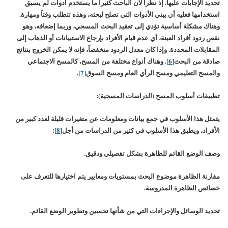
تحديد الإجابات عليها. إذ نظراً لأن الباحث كثيراً ما يستخدم أدوات لم يسبق
استخدامها فعليه أن يبني الأدوات التي تصلح لبحثه، وهذه تتطلب وقتاً ومهارة.
وهناك مشكلة أساسية تؤدي إلى تعقيد البحث المسحي، وربما إضعافه، وهو
نقص ردود أفراد العينة، أي عدم قيام الأفراد بإرجاع الاستبيانات أو الذهاب إلى
المقابلات المحددة. وإذا كان معدل الردود منخفضاً، فإنه لا يمكن الخروج بنتائج
صادقة من البحث
[6]
. وهناك أنواع مختلفة من المسح، كالمسح الاجتماعي
والمسح التعليمي ومسح الرأي العام ومسح السوق
[7]
.
تطبيقات أسلوب المسح (الدراسات المسحية):
يتمثل هذا الأسلوب في جمع بيانات ومعلومات عن متغيرات قليلة لعدد كبير من
الأفراد، ويطبق هذا الأسلوب في كثير من الدراسات من أجل
[8]
:
وصف الوضع القائم للظاهرة بشكل تفصيلي ودقيق.
مقارنة الظاهرة موضوع البحث بمستويات ومعايير يتم اختيارها للتعرف على
خصائص الظاهرة المدروسة.
تحديد الوسائل والإجراءات التي من شأنها تحسين وتطوير الوضع القائم.