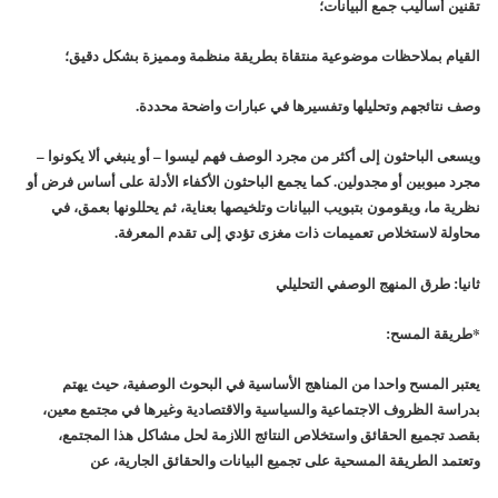
تقنين أساليب جمع البيانات؛
القيام بملاحظات موضوعية منتقاة بطريقة منظمة ومميزة بشكل دقيق؛
وصف نتائجهم وتحليلها وتفسيرها في عبارات واضحة محددة.
ويسعى الباحثون إلى أكثر من مجرد الوصف فهم ليسوا – أو ينبغي ألا يكونوا –
مجرد مبوبين أو مجدولين. كما يجمع الباحثون الأكفاء الأدلة على أساس فرض أو
نظرية ما، ويقومون بتبويب البيانات وتلخيصها بعناية، ثم يحللونها بعمق، في
محاولة لاستخلاص تعميمات ذات مغزى تؤدي إلى تقدم المعرفة.
ثانيا: طرق المنهج الوصفي التحليلي
*طريقة المسح:
يعتبر المسح واحدا من المناهج الأساسية في البحوث الوصفية، حيث يهتم
بدراسة الظروف الاجتماعية والسياسية والاقتصادية وغيرها في مجتمع معين،
بقصد تجميع الحقائق واستخلاص النتائج اللازمة لحل مشاكل هذا المجتمع،
وتعتمد الطريقة المسحية على تجميع البيانات والحقائق الجارية، عن