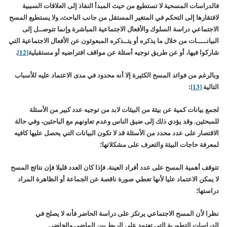
فالدراسات المسحية لا تستطيع من حيث المبدأ النفاذ إلى العلاقات السببية
لافتقارها إلى التحكم في المتغير المستقل من جانب الباحث، ولا يستطيع المسح
الاجتماعي دراسة السلوك والأفعال الاجتماعية المباشرة وإنما تتوصــل إلى
البيانـــــات من خلال ما يذكره أو يتــذكره المبعوثون عن الأفعال الاجتماعية التي
شاركوا فيها، أو عن طريق توجيه أسئلة عن مواقف افتراضيه أو مستقبلية
[12]
.
وبالرغم من فوائد المسح الكثيرة إلا أنه محدود في مدى الاعتماد عليه للأسباب
التالية
[13]
:
لجمع بيانات كمية عن بيئة من البيئات لابد من توجيه عدد كبير من الأسئلة
للمبحثين. وقد يؤدي ذلك إلى ضيق الناس وعدم تعاونهم مع الباحثين، وفي حالة
الاقتصار على عدد محدد من الأسئلة قد لا تكون البيانات التي يحصل عليها كافيه
لمعرفة حاجات البيئة والتعرف على مشكلاتها؛
تتوقف أهمية المسح على عدد أفراد العينة. فإذا كان العدد قليلا فإن نتائج المسح
لا يمكن الاعتماد عليا لأنها تعطي صورة ناقصة عن الجماعة أو الظاهرة المراد
دراستها؛
نظرا لأن المسح الاجتماعي يرتكز على دراسة الحاضر فأنه لا يصلح في
الدراسات التطورية التي تعتمد على الربط بين الماضي والحاضر.