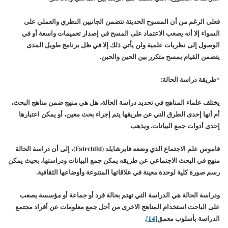
فعلى الرغم من أن المسوح الحديثة تتضمن الجانبين النظري والعملي على
السواء إلا أنه يصعب الاعتماد على المسح في إصدار تعميمات واسعة أو في
الوصول إلى نظريات علمية ولن يأتي ذلك إلا في ظل برنامج طويل المدى
يتضمن القيام بمسح متكرر بين الحين والحين.
*
طريقة دراسة الحالة:
يختلف علماء المناهج في تحديد دراسة الحالة، هل هي منهج ضمن مناهج البحث،
أم أنها إحدى الطرق التي عن طريقها يتم إجراء بحث معين، أو يمكن اعتبارها
إحدى أدوات جمع البيانات. ويذهب
قاموس علم الاجتماع الذي وضعه فايرشايلد (Fairchild)، إلى أن دراسة الحالة
منهج في البحث الاجتماعي عن طريقه يمكن جمع البيانات ودراستها، بحيث يمكن
رسم صورة كلية لوحدة معينة في علاقاتها المتنوعة وأوضاعها الثقافية.
ودراسة الحالة هي الدراسة التي تهتم بحالة فرد أو جماعة أو مؤسسة يصعب
على الباحث استخدام المناهج الاخرى من أجل جمع معلومات عن أفراد مجتمع
الدراسة بأسلوب معمق
[14]
.