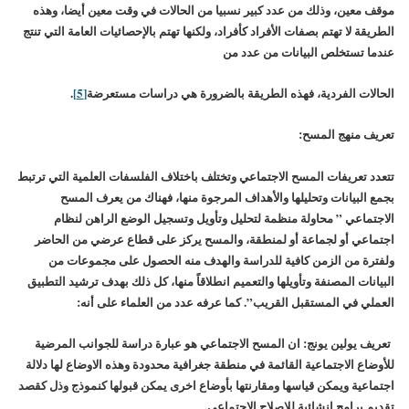
موقف معين، وذلك من عدد كبير نسبيا من الحالات في وقت معين أيضا، وهذه
الطريقة لا تهتم بصفات الأفراد كأفراد، ولكنها تهتم بالإحصائيات العامة التي تنتج
عندما تستخلص البيانات من عدد من
الحالات الفردية، فهذه الطريقة بالضرورة هي دراسات مستعرضة
[5]
.
تعريف منهج المسح:
تتعدد تعريفات المسح الاجتماعي وتختلف باختلاف الفلسفات العلمية التي ترتبط
بجمع البيانات وتحليلها والأهداف المرجوة منها، فهناك من يعرف المسح
الاجتماعي ” محاولة منظمة لتحليل وتأويل وتسجيل الوضع الراهن لنظام
اجتماعي أو لجماعة أو لمنطقة، والمسح يركز على قطاع عرضي من الحاضر
ولفترة من الزمن كافية للدراسة والهدف منه الحصول على مجموعات من
البيانات المصنفة وتأويلها والتعميم انطلاقاً منها، كل ذلك بهدف ترشيد التطبيق
العملي في المستقبل القريب”. كما عرفه عدد من العلماء على أنه:
تعريف يولين يونج: ان المسح الاجتماعي هو عبارة دراسة للجوانب المرضية
للأوضاع الاجتماعية القائمة في منطقة جغرافية محدودة وهذه الاوضاع لها دلالة
اجتماعية ويمكن قياسها ومقارنتها بأوضاع اخرى يمكن قبولها كنموذج وذل كقصد
تقديم برامج إنشائية للإصلاح الاجتماعي.