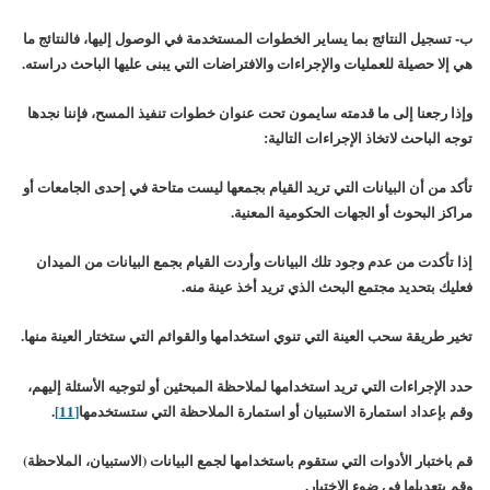
ب‌- تسجيل النتائج بما يساير الخطوات المستخدمة في الوصول إليها، فالنتائج ما
هي إلا حصيلة للعمليات والإجراءات والافتراضات التي يبنى عليها الباحث دراسته.
وإذا رجعنا إلى ما قدمته سايمون تحت عنوان خطوات تنفيذ المسح، فإننا نجدها
توجه الباحث لاتخاذ الإجراءات التالية:
تأكد من أن البيانات التي تريد القيام بجمعها ليست متاحة في إحدى الجامعات أو
مراكز البحوث أو الجهات الحكومية المعنية.
إذا تأكدت من عدم وجود تلك البيانات وأردت القيام بجمع البيانات من الميدان
فعليك بتحديد مجتمع البحث الذي تريد أخذ عينة منه.
تخير طريقة سحب العينة التي تنوي استخدامها والقوائم التي ستختار العينة منها.
حدد الإجراءات التي تريد استخدامها لملاحظة المبحثين أو لتوجيه الأسئلة إليهم،
وقم بإعداد استمارة الاستبيان أو استمارة الملاحظة التي ستستخدمها
[11]
.
قم باختبار الأدوات التي ستقوم باستخدامها لجمع البيانات (الاستبيان، الملاحظة)
وقم بتعديلها في ضوء الاختبار.