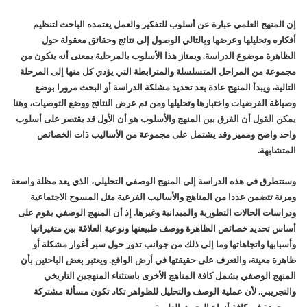
إن المنهج العلمي عبارة عن أسلوب للتفكير والعمل يعتمده الباحث لتنظيم
أفكاره وتحليلها وعرضها وبالتالي الوصول إلى نتائج وحقائق معقولة حول
الظاهرة موضوع الدراسة. ويمتاز هذا الأسلوب بالمرحلية بمعنى أنه يتكون من
مجموعة من المراحل المتسلسلة والمترابطة التي يؤدي كل منها إلى المرحلة
التالية، ويبدأ المنهج عادة بعد تحديد مشلكة الدراسة أو البحث مرورا بوضع
وصياغة الفرضيات واختبارها وتحليلها ومن ثم عرض النتائج ووضع التوصيات، وهنا
يمكن القول أن الفرق بين المنهج والأسلوب هو أن الأول قد يقتصر على أسلوب
واحد واضح ومميز وقد يشتمل على مجموعة من الأساليب ذات الخصائص
المتشابهة.
وسنتطرق في هذه الدراسة إلى المنهج الوصفي التحليلي، الذي يعد مظلة واسعة
ومرنة تتضمن عددا من المناهج والأساليب الفرعية مثل المسوح الاجتماعية
ودراسات الحالات التطورية والميدانية وغيرها. إذ أن المنهج الوصفي يقوم على
أساس تحديد خصائص الظاهرة ووصف طبيعتها ونوعية العلاقة بين متغيراتها
وأسبابها واتجاهاتها وما إلى ذلك من جوانب تدور حول سبر أغوار مشكلة أو
ظاهرة معينة، والتعرف على حقيقتها في أرض الواقع. ويعتبر بعض الباحثين بأن
المنهج الوصفي يشمل كافة المناهج الأخرى باستثناء المنهجين التاريخي
والتجريبي. لأن عملية الوصف والتحليل للظواهر تكاد تكون مسألة مشتركة
وموجودة في كافة أنواع البحوث العلمية.