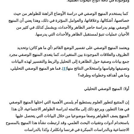
كما يستخدم المنهج الوصفي في دراسة الأوضاع الراهنة للظواهر من حيث
خصائصها، أشكالها، وعلاقاتها، والعوامل المؤثرة في ذلك، وهذا يعني أن المنهج
الوصفي يهتم بدراسة حاضر الظاهر والأحداث، ويشمل كذلك في كثير من
الأحيان عمليات تنبؤ لمستقبل الظاهر والأحداث التي يدرسها.
ويعتمد المنهج الوصفي على تفسير الوضع القائم (أي ما هو كائن) وتحديد
الظروف والعلاقات الموجودة بين المتغيرات. كما يتعدى المنهج الوصفي مجرد
جمع بيانات وصفية حول الظاهرة إلى التحليل والربط والتفسير لهذه البيانات
وتصنيفها وقياسها واستخلاص النتائج منها
[1]
. فما هو المنهج الوصفي التحليلي،
وما هي أهدافه وخطواته وطرقه؟
أولا: المنهج الوصفي التحليلي
إن المتتبع لتطور العلوم يستطيع أم يلمس الأهمية التي احتلها المنهج الوصفي
في هذا التطور، ويرجع ذلك إلى ملائمته لدراسة الظواهر الاجتماعية، لأن هذا
المنهج يصف الظواهر وصفا موضوعيا من خلال البيانات التي يتحصل عليها
باستخدام أدوات وتقنيات البحث العلمي. وقد ارتبطت نشأة هذا المنهج بالمسوح
الاجتماعية وبالدراسات المبكرة في فرنسا وانكلترا، وكذا بالدراسات