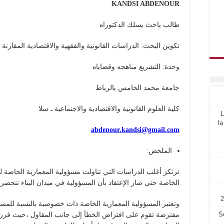
KANDSI ABDENOUR
طالب باحث بسلك الدكتوراه
تكوين البحث: الدراسات القانونية والفقهية والاقتصادية المقارنة
وحدة: التشريع مناهجه وقضاياه
جامعة محمد الخامس بالرباط
كلية العلوم القانونية والاقتصادية والاجتماعية ـ سلا
L
la
abdenour.kandsi@gmail.com
الملخص:
ترتكز أغلب الدراسات التي تناولت مسؤولية المعمارية الخاصة لم
الخاصة حتى صار الإعتقاد بأن المسؤولية في ميدان البناء تنحص
وتعتبر المسؤولية المعمارية الخاصة ذات خصوصية بالنسبة للمسؤول
S
مفترضة تقوم على افتراض الخطأ إلى جانب المقاول ،حيث قرره