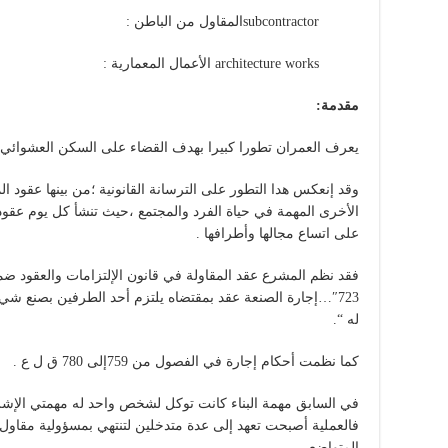
subcontractorالمقاول من الباطن :
architecture works الأعمال المعمارية :
مقدمة
:
يعرف العمران تطورا كبيرا بهدف القضاء على السكن العشوائي وتزوي
وقد إنعكس هدا التطور على الترسانة القانونية ؛من بينها عقود الم
الأخرى المهمة في حياة الفرد والمجتمع ،حيث تنشأ كل يوم عقود 
على اتساع مجالها وأطرافها .
فقد نظم المشرع عقد المقاولة في قانون الإلتزامات والعقود ضم
723″…إجارة الصنعة عقد بمقتضاه يلتزم أحد الطرفين بصنع شي
له “.
كما نظمت أحكام إجارة في الفصول من 759إلى 780 ق ل ع .
في السابق مهمة البناء كانت توكل لشخص واحد له مهمتي الإشرا
فالعملية أصبحت تعهد إلى عدة متدخلين لتنتهي بمسؤولية مقاول ال
المتواضع.