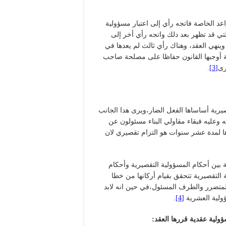
اعد الخاصة فاتجه رأي إلى اعتبار مسؤولية
ي قد تظهر بعد دلك واتجه رأي أخر إلى
وينهي العقد، وهناك رأي ثالث لم يعدها في
نية أوجبها القانون حفاظا على مصلحة صاحب
رى
[3]
.
يرية أساساها الفعل الضار،ويرى هدا الجانب
 وعليه فبقاء مقاولي البناء مسئولون عن
ها لمدة عشر سنوات هو التزام تقصيري لان
 بين أحكام المسؤولية التقصيرية وأحكام
التقصيرية تتحقق بقيام أركانها من خطا
المتضرر والطرف المسئول،في حين انه لابد
ولية العشرية
[4]
.
ؤولية عقدية قررها العقد: