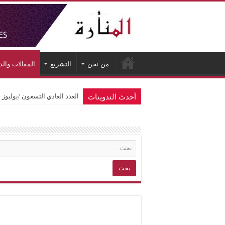
من نحن
التشريع
المقالات وال
أحدث التدوينات
العدد العادي التسعون /يوليوز 2026