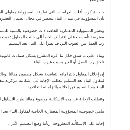
حيت تركزت أغلب الدراسات التي تطرقت لمسؤولية مقاولي البن
بأن المسؤولية في ميدان البناء تنحصر في مجال الضمان العشري
وتعتبر المسؤولية المعمارية الخاصة ذات خصوصية بالنسبة للمسؤولي
مفترضة تأسست على إفتراض الخطأ إلى جانب المقاول ؛حيث قر
رب العمل من العيوب التي قد تطرأ على البناء بعد التسليم .
وبناءا على ما سبق فكل ما أقره المشرع يشكل ضمانات قانونية 
تلحق رب العمل أو الغير بسبب عيوب البناء.
إن إخلال المقاول بالتزاماته التعاقدية يشكل مضمون مقالنا ،وبا
لمقاول البناء بعد التسليم تتطلب الإجابة عى إشكالية مركزية م
البناء بعد التسليم عن إخلاله بالتزاماته التعاقدية .
وتتطلب الإجابة عن هده الإشكالية موضوع مقالنا طرح التساؤل ال
ماهي خصوصية المسؤولية المعمارية الخاصة لمقاول البناء بعد ال
إجابة على الإشكالٌية المطروحة ارتأينا وضع التصميم الآتي :