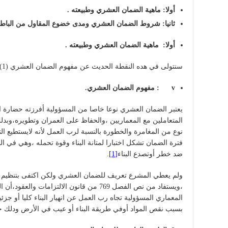
أولا: ماهية الضمان العشري وطبيعته .
ثانيا: شروط الضمان العشري ومدى خضوع المقاول من الباطن
أولا: ماهية الضمان العشري وطبيعته .
سنتولى في هده النقطة الحديث عن مفهوم الضمان العشري (1) ، ثم الطبيعة القانونية لضمان العشري (2).
v
: مفهوم الضمان العشري.
يعتبر الضمان العشري نوعا خاصا من المسؤولية أفرزته حضارة 
المتعاملين مع المعماريين ،والحفاظ على العمران وتطويره،وبدلك 
نوع من المغامرة والخطورة بالنسبة لرب العمل لأنه لايستطيع ا
فترة الضمان تشكل اختبارا لمتانة البناء وقوة تحمله ،وهي في 
ضد خطر أوتصدع البناء
[1]
.
ولم يعطي المشرع تعريف للضمان العشري ولكن اكتفى بتنظيم أح
،ويستفاد من نص الفصل 769 من قانون الالتزام
المعماري المسؤولية تجاه رب العمل عن انهيار البناء كليا أو جزئي
بسبب نقص المواد أوفي طريقة البناء أو عيب في الأرض ودلك خل