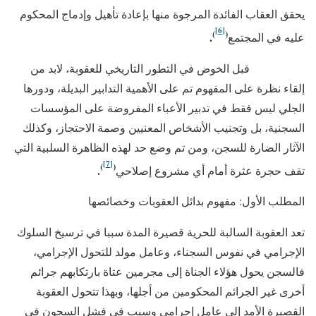
يحقق العقاب الفائدة المرجوة منها بإعادة تأهيل وإدماج المحكوم
[6]
)
(
.
عليه في المجتمع
قبل الخوض في التطور التاريخي للعقوبة، لابد من
إلقاء نظرة على المفهوم تم على الأهمية التدابير البديلة، ودورها
الجلي ليس فقط في تدبير الأعباء المفروضة على المؤسسات
السجنية، بل وتجنيب الأشخاص المعنيين وصمة الاحتجاز، وكذلك
الآثار الضارة للسجن، ومن تم وضع حد لهذه الظاهرة السلبية التي
[7]
)
(
.
تقف حجرة عثرة أمام أي مشروع إصلاحي
المطلب الأول: مفهوم بدائل العقوبات وخصائصها
تعد العقوبة السالبة للحرية قصيرة المدة سببا في ترسيخ السلوك
الإجرامي في نفوس السجناء، وعامل مولد للتحول الإجرامي،
فالسجن يحول هؤلاء الجناة إلى مجرمين عتاة بارتكابهم جرائم
أخرى غير الجرائم المحكومين من أجلها، وبهذا تتحول العقوبة
القصيرة الأمد إلى عامل إجرامي وسبب في فشل السجون في