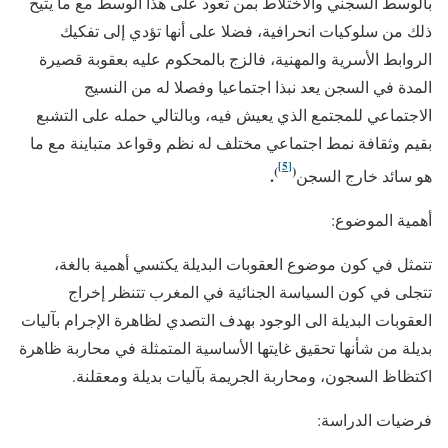
بالوسط السجني والاختلاط بمن تعود على هذا الوسط مع ما يتيح
ذلك من سلوكيات انحرافية، فضلا على أنها تؤدي إلى تفكيك
الروابط الأسرية والمهنية، فالزج بالمحكوم عليه بعقوبة قصيرة
المدة في السجن يعد نبذا اجتماعيا وفصلا له من النسيج
الاجتماعي للمجتمع الذي يعيش فيه، وبالتالي حمله على التشبع
بقيم وثقافة نمط اجتماعي مختلف له نظم وقواعد متباينة مع ما
[5]
)
(
.
هو سائد خارج السجن
أهمية الموضوع:
تتمثل في كون موضوع العقوبات البديلة يكتسي أهمية بالغة،
تتجلى في كون السياسة الجنائية في المغرب تتنظر إخراج
العقوبات البديلة الى الوجود بهدف التصدي لظاهرة الإجرام بآليات
بديلة من شأنها تحقيق غايتها الأساسية المتمثلة في محاربة ظاهرة
اكتظاظ السجون، ومحاربة الجريمة بآليات بديلة ومعقلنة.
فرضيات الدراسة: