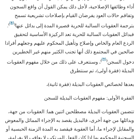
أداء وظائفها الإصلاحية، لأجل دلك يمكن القول أن واقع السجون
وتفاقم حالات العود يفرضان القيام بإصلاحات تشريعية تسمح
[8]
)
(
بترجمة العقوبات السالبة للحرية قصيرة المدة إلى بدائل عنها
.
فبدائل العقوبات السالبة للحرية تعد الركيزة الأساسية لتحقيق
الردع العام والخاص وإصلاح وتأهيل المحكوم عليهم وجعلهم أفرادا
صالحين في المجتمع ذلك أنها تجنب الكثير منهم غير الخطيرين
[9]
)
(
.
دخول السجن
وسنتعرف على ذلك من خلال مفهوم العقوبات
البديلة (فقرة أولى)، تم سنتطرق
).
بعدها لخصائص العقوبات البديلة (فقرة
ثانية
الفقرة الأولى: مفهوم العقوبات البديلة للسجن
تتضمن العقوبات البديلة مصطلحين اثنين هما: العقوبات من جهة،
وبدائلها من جهة أخرى، فالبديل يقصد به الإجراء المماثل والمعوض
والمقابل لإجراء ما، أما العقوبة فيقصد به المدة الزمنة الحبسية أو
السجنية المحكوم بها إذا كان الفعل المرتكب لا يعاقب إلا بغرامة،