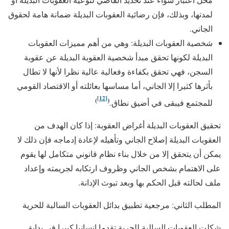
لمدتها، وبذلك، فإن رضائية العقوبات البديلة ضمانة هامة لحقوق
الجاني.
شخصية العقوبات البديلة: وهي من أهم مميزات العقوبات
البديلة لكونها تحقق مبدأ شخصية العقوبة البديلة عن عقوبة
السجن، فهي تحقق بكفاءة وفعالية عالية نظرا لأنها لا تطال
بأثرها كثيرا إلا الجاني، أما مساسها بعائلته أو الاقتصاد القومي
[12]
)
(
للمجتمع فيبقى في أضيق نطاق.
تحقيق العقوبات البديلة أغراض العقوبة: إذا كان الهدف من
العقوبات البديلة إصلاح الجاني وتأهيله لإعادة إدماجه فإن ذلك لا
يمكن أن يتحقق إلا من خلال بناء نظام قانوني متكامل لها يقوم
على الاهتمام بشخص الجاني وظروف ارتكابه لجريمته وإعداد
ملف لحالته قبل الحكم بها وبعد تبوث الإدانة.
المطلب الثاني: مرجعية تطبيق بدائل العقوبات السالبة للحرية
شكلت العقوبات السالبة للحرية تقدما إنسانيا كبيرا في بداية