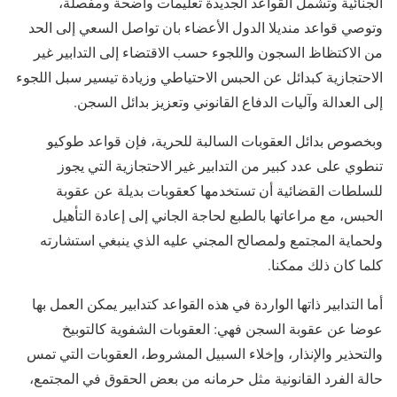
الجنائية وتشمل القواعد الجديدة تعليمات واضحة ومفصلة،
وتوصي قواعد منديلا الدول الأعضاء بان تواصل السعي إلى الحد
من الاكتظاظ السجون واللجوء حسب الاقتضاء إلى التدابير غير
الاحتجازية كبدائل عن الحبس الاحتياطي وزيادة تيسير سبل اللجوء
إلى العدالة وآليات الدفاع القانوني وتعزيز بدائل السجن.
وبخصوص بدائل العقوبات السالبة للحرية، فإن قواعد طوكيو
تنطوي على عدد كبير من التدابير غير الاحتجازية التي يجوز
للسلطات القضائية أن تستخدمها كعقوبات بديلة عن عقوبة
الحبس، مع مراعاتها بالطبع لحاجة الجاني إلى إعادة التأهيل
ولحماية المجتمع ولمصالح المجني عليه الذي ينبغي استشارته
كلما كان ذلك ممكنا.
أما التدابير ذاتها الواردة في هذه القواعد كتدابير يمكن العمل بها
عوضا عن عقوبة السجن فهي: العقوبات الشفوية كالتوبيخ
والتحذير والإنذار، وإخلاء السبيل المشروط، العقوبات التي تمس
حالة الفرد القانونية مثل حرمانه من بعض الحقوق في المجتمع،