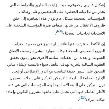
إشكال قانوني وحقوقي، حيت تزايدت التقارير والدراسات التي
تحذر من تداعياته الخطيرة على المعتقلين وعلى وظائف
المؤسسات السجنية بشكل عام تؤدي هذه الظاهرة إلى خلق
ظروف الاعتقال من شأنها إضعاف قدرة المؤسسة السجنية على
[21]
)
(
.
الاستجابة لحاجيات السجناء
إن الاكتظاظ تترتب عنها نتائج سلبية تبرز في صعوبة احترام
التوزيع التصنيفي للسجناء وقلة الموارد البشرية وضعف الإنفاق
العمومي والعديد من العقبات المادية الأخرى تحول دون تحقيق
العقوبة السالبة للحرية بهدف التأهيل سواء بالنسبة لإنشاء مباني
السجن على أسس حديثة تتناسب مع الدور الإصلاحي أو إيجاد
الإدارة العقابية السليمة إذ لا يمكن التركيز على إصلاح السجون
دون التركيز على اللبنة الأساسية لهده المؤسسات التي هي فئة
الأطر العاملة فيها التي تحمل على عاتقها مشروع التكوين وإعادة
[22]
)
(
.
هيكلة النزلاء