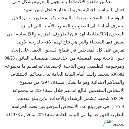
تعكس ظاهرة الاكتظاظ بالسجون المغربية بشكل جلي
فشل السياسة الجنائية تجريما وعقابا فالحل ليس تشييد
المؤسسات السجنية بمعدات اللوجستيكية متطورة، بل الحل
ينصرف أساسا إلى القطع مع المقاربة الأمنية التي لم تزد
السجون إلا اكتظاظا، لهذا فإن الظروف المزرية واللاإنسانية التي
يعيش فيها السجناء والتي هي نتاج لهده الآفة بالدرجة الأولى
تفرض على كل المتدخلين في قطاع السجون العمل على إيجاد
حلول ناجعة لهده المعضلة من أجل تفعيل مقتضيات القانون 98/23
ومرسومه التطبيقي. ومن الناحية الإحصائية، تم تقديم ما مجموعه
630682 شخصا راشدا أمام النيابة العامة لدى محاكم الاستئناف
والمحاكم الابتدائية وهو ما يشكل نسبة97.28% من مجموع
الأشخاص المقدمين البالغ عددهم خلال سنة 2020 ما مجموعه
648296 شخصا (يشمل الرشداء والأحداث الذين يبلغ عددهم
17614). في حين بلغ عدد الأشخاص الموضوعين تحت الحراسة
النظرية الذين قدموا الى النيابة العامة سنة 2020 ما قدره 511338
[23]
)
(
.
شخصا