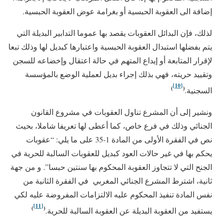
إضافة الى العقوبة الحبسية أو بغرامة عوض العقوبة الحبسية.
لذلك، فإن البدائل العقوبات يقصد بها عموما التدابير البديلة التي
يتم بفضلها استبدال العقوبة الحبسية واعتبارها كبديل لها وذلك تبعا
لإقرار المتابعة أو إيداع المتهم في حالة اعتقال وإخضاعه للسجن
وتقييد حريته، فهي بذلك إجراء بديل لعملية الوضع بالمؤسسة
[10]
)
(
السجنية.
ونشير إلى أن المشرع تناول العقوبات في مشروع القانون
الجنائي وذلك في فرع خاص، كما أعطى لها تعريفا شاملا، بحيث
نص في الفقرة الأولى من المادة 1-35 على ما يلي: “عقوبات
يحكم بها في غير حالات العود كبديل للعقوبات السالبة للحرية في
الجنح التي لا تتجاوز العقوبة المحكوم بها سنتين حبسا”. و من جهة
ثانية، اشترط المشرع الجنائي المغربي في الفقرة الثانية من
نفس المادة تنفيذ المحكوم عليه الالتزامات المفروضة عليه لكي
[11]
)
(
يستفيد من العقوبة البديلة عن العقوبة السالبة للحرية.