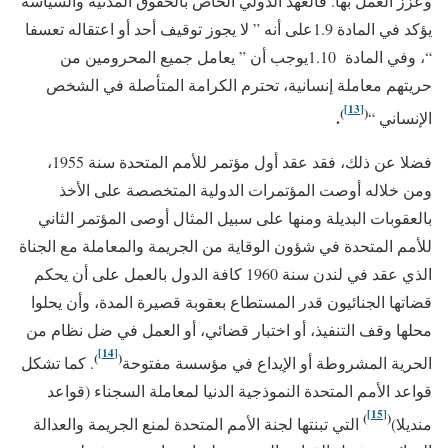
وعزز العمل بها. فالعهد الدولي الخاص بالحقوق المدنية والسياسة
يؤكد في المادة 1.9على أنه ” لا يجوز توقيف أحد أو اعتقاله تعسفا
“، وفي المادة 1.10يوجب أن ” يعامل جميع المحرومين من
حريتهم معاملة إنسانية، تحترم الكرامة المتأصلة في الشخص
[13]
)
(
.
الإنساني “
فضلا عن ذلك، فقد عقد أول مؤتمر للأمم المتحدة سنة 1955،
ومن خلاله أوصت المؤتمرات الدولية المتخصصة على الأخذ
بالعقوبات البديلة ومنها على سبيل المثال أوصى المؤتمر الثاني
للأمم المتحدة في شؤون الوقاية من الجريمة والمعاملة مع الجناة
الذي عقد في لندن سنة 1960 كافة الدول بالعمل على أن يحكم
قضاتها الجنائيون قدر المستطاع بعقوبة قصيرة المدة، وأن يحلوا
محلها وقف التنفيذ، أو اختبار قضائي، أو العمل في ضل نظام من
[14]
)
(
الحرية المشروطة أو الإيداع في مؤسسة مفتوحة
. كما تشكل
قواعد الأمم المتحدة النموذجية الدنيا لمعاملة السجناء (قواعد
[15]
)
(
منديلا)
التي تبنتها لجنة الأمم المتحدة لمنع الجريمة والعدالة