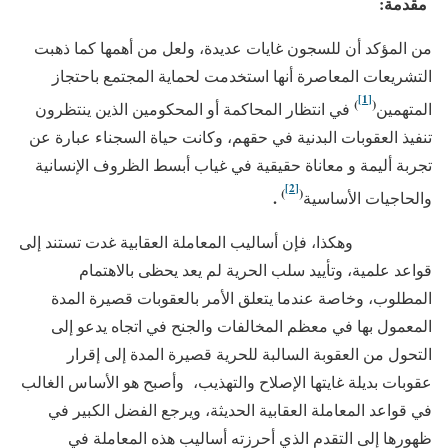
مقدمة
:
من المؤكد أن للسجون غايات عديدة، ولعل من أهمها كما ذهبت
التشريعات المعاصرة أنها استخدمت لحماية المجتمع باحتجاز
[1]
)
(
المتهمين
في انتظار المحاكمة أو المحكومين الذين ينتظرون
تنفيذ العقوبات البدنية في حقهم، وكانت حياة السجناء عبارة عن
تجربة أليمة و معاناة حقيقية في غياب أبسط الظروف الإنسانية
[2]
)
(
.
والحاجيات الأساسية
وهكذا، فإن أساليب المعاملة العقابية غدت تستند إلى
قواعد علمية، وتأييد سلب الحرية لم يعد يحظى بالاهتمام
المطلوب، وخاصة عندما يتعلق الأمر بالعقوبات قصيرة المدة
المعمول بها في معظم المخالفات والجنح في اتجاه يدعو إلى
التحول من العقوبة السالبة للحرية قصيرة المدة إلى إقرار
عقوبات بديلة غايتها الإصلاح والتهذيب، وأصبح هو الأساس الغالب
في قواعد المعاملة العقابية الحديثة، ويرجع الفضل الكبير في
ظهورها إلى التقدم الذي أحرزته أساليب هذه المعاملة في