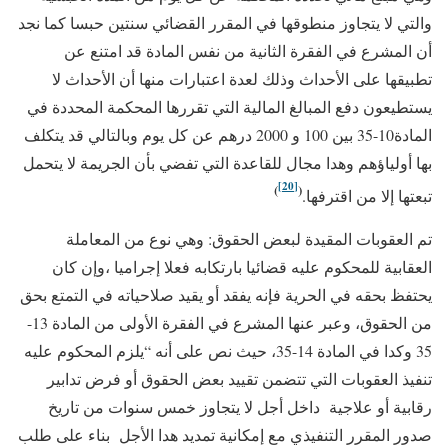
والتي لا يتجاوز منطوقها في المقرر القضائي سنتين حبسا كما نجد
أن المشرع في الفقرة الثانية من نفس المادة قد امتنع عن
تطبيقها على الأحداث وذلك لعدة اعتبارات منها أن الأحداث لا
يستطيعون دفع المبالغ المالية التي تقررها المحكمة المحددة في
المادة10-35 بين 100 و 2000 درهم عن كل يوم وبالتالي قد يتكلف
بها أولياؤهم وهدا مجال للقاعدة التي تفضي بأن الجريمة لا يتحمل
[20]
)
(
تبعتها إلا من اقترفها.
تم العقوبات المقيدة لبعض الحقوق: وهي نوع من المعاملة
العقابية للمحكوم عليه قضائيا بارتكابه فعلا إجراميا ،وإن كان
يحتفظ بحقه في الحرية فإنه يفقد أو يقيد صلاحياته في التمتع بحق
من الحقوق، وعبر عنها المشرع في الفقرة الأولى من المادة 13-
35 وكدا في المادة 14-35، حيث نص على أنه “يلزم المحكوم عليه
تنفيذ العقوبات التي تتضمن تقييد بعض الحقوق أو فرض تدابير
رقابية أو علاجية داخل أجل لا يتجاوز خمس سنوات من تاريخ
صدور المقرر التنفيذي مع إمكانية تمديد هدا الأجل بناء على طلب