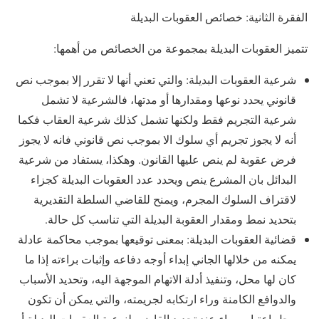
الفقرة الثانية: خصائص العقوبات البديلة
تتميز العقوبات البديلة بمجموعة من الخصائص من أهمها:
شرعية العقوبات البديلة: والتي تعني أنها لا تقرر إلا بموجب نص
قانوني يحدد نوعها ومقدارها أو مدتها، فالشرعية لا تشمل
شرعية التجريم فقط ولكنها تشمل كذلك شرعية العقاب فكما
أنه لا يجوز تجريم أي سلوك الا بموجب نص قانوني فانه لا يجوز
فرض عقوبة لم ينص عليها القانون. وهكذا، يستفاد من شرعية
البدائل بان المشرع ينص ويحدد عدد العقوبات البديلة كجزاء
لاقتراف السلوك المجرم، ويمنح للقاضي السلطة التقديرية
بتحديد نمط ومقدار العقوبة البديلة التي تناسب كل حالة.
قضائية العقوبات البديلة: بمعنى توقيعها بموجب محاكمة عادلة
يمكنه من خلالها الجاني إبداء أوجه دفاعه وإثبات براءته إذا ما
كان لها محل، وتنفيذ أدلة الاتهام الموجهة اليه، وتحديد الأسباب
والدوافع الكامنة وراء ارتكابه لجريمته، والتي يمكن أن تكون
محل اعتبار سواء عند تحديد القاضي لنوعية العقوبات البديلة أو