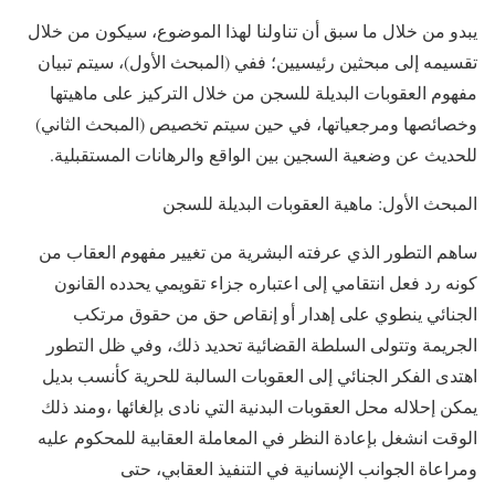
يبدو من خلال ما سبق أن تناولنا لهذا الموضوع، سيكون من خلال
تقسيمه إلى مبحثين رئيسيين؛ ففي (المبحث
الأول)، سيتم تبيان
مفهوم العقوبات البديلة للسجن من خلال التركيز على ماهيتها
وخصائصها ومرجعياتها، في حين سيتم تخصيص (المبحث الثاني)
للحديث عن وضعية السجين بين الواقع والرهانات المستقبلية.
المبحث الأول: ماهية العقوبات البديلة للسجن
ساهم التطور الذي عرفته البشرية من تغيير مفهوم العقاب من
كونه رد فعل انتقامي إلى اعتباره جزاء تقويمي يحدده القانون
الجنائي ينطوي على إهدار أو إنقاص حق من حقوق مرتكب
الجريمة وتتولى السلطة القضائية تحديد ذلك، وفي ظل التطور
اهتدى الفكر الجنائي إلى العقوبات السالبة للحرية كأنسب بديل
يمكن إحلاله محل العقوبات البدنية التي نادى بإلغائها ،ومند ذلك
الوقت انشغل بإعادة النظر في المعاملة العقابية للمحكوم عليه
ومراعاة الجوانب الإنسانية في التنفيذ العقابي، حتى