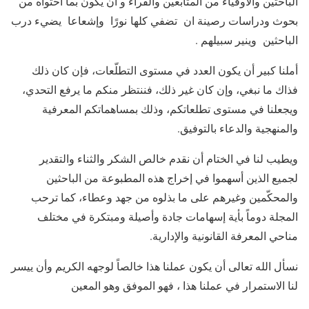
الباحثين والأوفياء من المتابعين والقراء و أن يكون بما احتواه من
بحوث ودراسات رصينة ان تضفي كلها نورًا وإشعاعا يضيء درب
الباحثين وينير سبيلهم .
أملنا كبير أن يكون العدد في مستوى التطلّعات، فإن كان ذلك
فذاك ما نبغي، وإن كان غير ذلك، فننتظر منكم ما يرفع التحدي،
ويجعلنا في مستوى تطلعاتكم، وذلك بمساهماتكم المعرفية
والمنهجية والدعاء بالتوفيق.
ويطيب لنا في الختام أن نقدم خالص الشكر والثناء والتقدير
لجميع الذين أسهموا في إخراج هذه المطبوعة من الباحثين
والمحكّمين وغيرهم على ما بذلوه من جهد وعطاء، كما ترحب
المجلة دوماً بأية إسهامات جادة وأصيلة ومبتكرة في مختلف
مناحي المعرفة القانونية والإدارية.
نسأل الله تعالى أن يكون عملنا هذا خالصاً لوجهه الكريم وأن ييسر
لنا الاستمرار في عملنا هذا ، فهو الموفق وهو المعين