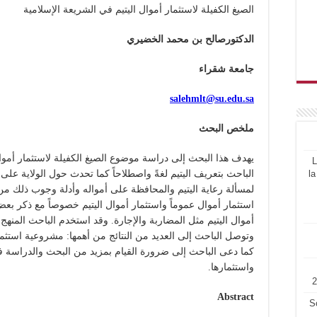
الصيغ الكفيلة لاستثمار أموال اليتيم في الشريعة الإسلامية
الدكتور
صالح بن محمد الخضيري
جامعة شقراء
salehmlt@su.edu.sa
ملخص البحث
يهدف هذا البحث إلى دراسة موضوع الصيغ الكفيلة لاستثمار أموال 
L
la
الباحث بتعريف اليتيم لغةً واصطلاحاً كما تحدث حول الولاية على
لمسألة رعاية اليتيم والمحافظة على أمواله وأدلة وجوب ذلك م
استثمار أموال عموماً واستثمار أموال اليتيم خصوصاً مع ذكر ب
أموال اليتيم مثل المضاربة والإجارة. وقد استخدم الباحث المنهج 
وتوصل الباحث إلى العديد من النتائج من أهمها: مشروعية استثما
كما دعى الباحث إلى ضرورة القيام بمزيد من البحث والدراسة فيم
واستثمارها.
Abstract
S