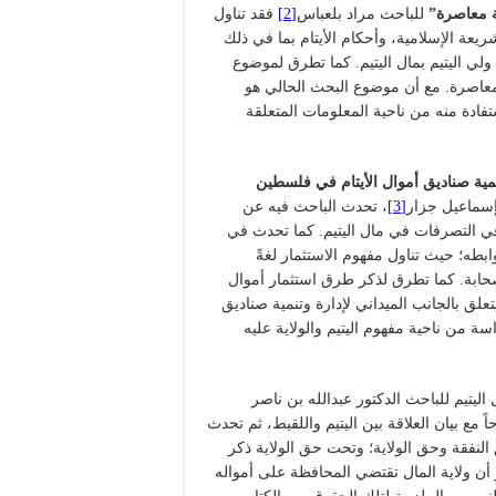
ية معاصرة”
للباحث مراد بلعباس
[2]
فقد تناول
يعة الإسلامية، وأحكام الأيتام بما في ذلك
 ولي اليتيم بمال اليتيم. كما تطرق لموضوع
لمعاصرة. مع أن موضوع البحث الحالي هو
ستفادة منه من ناحية المعلومات المتعلقة
مية صناديق أموال الأيتام في فلسطين
سماعيل جزار
[3]
، تحدث الباحث فيه عن
 في التصرفات في مال اليتيم. كما تحدث في
بطه؛ حيث تناول مفهوم الاستثمار لغةً
لصحابة. كما تطرق لذكر طرق استثمار أموال
تعلق بالجانب الميداني لإدارة وتنمية صناديق
ة من ناحية مفهوم اليتيم والولاية عليه
ليتيم للباحث الدكتور عبدالله بن ناصر
اً مع بيان العلاقة بين اليتيم واللقيط، ثم تحدث
لنفقة وحق الولاية؛ وتحت حق الولاية ذكر
كر أن ولاية المال تقتضي المحافظة على أمواله