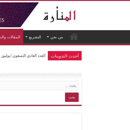
من نحن
التشريع
المقالات وال
أحدث التدوينات
العدد العادي التسعون /يوليوز 2026