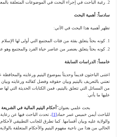
رغبة الباحث في إجراء البحث في الموضوعات المتعلقة بالمعام
سادساً: أهمية البحث
تظهر أهمية هذا البحث في الآتي:
كونه بحثاً يتعلق بفئة من فئات المجتمع التي أولى لها الإسلام عن
كونه بحثاً يتعلق بعنصر من عناصر حياة الفرد والمجتمع وهو عنص
خامساً: الدراسات السابقة
اعتنى الباحثون قديماً وحديثاً بموضوع اليتيم ورعايته والمحافظة ع
تعتني بالتعريف باليتيم وبيان حقوقه وفضل كفالته ورعايته وبيان
من المسائل التي تتعلق باليتيم، فمن الكتابات الحديثة التي لها ص
عليها ما يأتي:
بحث علمي بعنوان”
أحكام اليتيم المالية في الشريعة 
للباحث أيمن خميس عمر حماد
[1]
، تحدث الباحث فيها عن رعاية 
والولاية عليه وبيان أقسامها. كما تطرق للجانب التطبيقي لأحكام
الحالي من هذا من ناحية مفهوم اليتيم والأحكام المتعلقة بالولاية 