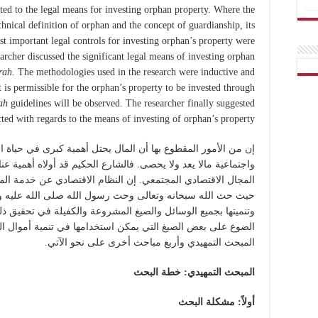
ated to the legal means for investing orphan property. Where the
echnical definition of orphan and the concept of guardianship, its
ost important legal controls for investing orphan’s property were
archer discussed the significant legal means of investing orphan
rah
. The methodologies used in the research were inductive and
t is permissible for the orphan’s property to be invested through
ah
guidelines will be observed. The researcher finally suggested
cted with regards to the means of investing of orphan’s property.
إن من الأمور المقطوع بها أن المال يحتل أهمية كبرى في حياة الف
واجتماعية مالا يعد ولا يحصى. فالشارع الحكيم قد أولاه أهمية عنا
المجال الاقتصادي المجتمعي. إن النظام الاقتصادي عن خدمة المجت
حيث حث الله سبحانه وتعالى وحث رسول الله صلى الله عليه وس
وتنميتها بجميع الوسائل والصيغ المشروعة والكفيلة في تحقيق ذل
الضوع على بعض الصيغ التي يمكن استخدامها في تنمية أموال الي
المبحث التمهيدي وأربع مباحث أخرى على نحو الآتي.
المبحث التمهيدي: خطة البحث
أولاً: مشكلة البحث