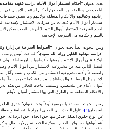
بحث بعنوان “
أحكام استثمار أموال الأيتام دراسة فقهية مقاصد
الباحث في معالجته لهذا الموضوع أحكام استثمار الأموال في الشر
رعايتهم وكفالتهم والأحكام المتعلقة بولايتهم وما يتعلق بتصرفات
استثمار أموال الأيتام فتحدث عن شركات الاستثمار الإسلامية ا
الصيغ الشرعية لاستثمار أموال اليتيم إلا أن هذا البحث يمكن الا
باليتيم وأحكامه في الشريعة الإسلامية.
ومن البحوث أيضاً بحث بعنوان:
“الضوابط الشرعية في إدارة وتن
“دراسة ميدانية الخليل ورام الله نموذجاً”
للباحث أنيس يوسف إ
الولاية على أموال الأيتام وأهميتها وأقسامها وبيان سلطة الولي
الفصل الثاني منه عن مشروعية الاستثمار في أموال الأيتام وضوا
واصطلاحاً وأدلة مشروعية الاستثمار من الكتاب والسنة وآثار ا
الأيتام مثل المضاربة والمساقاة والمزارعة، كما تطرق أيضاً لما ي
أموال الأيتام في فلسطين. ويستفيد الباحث الحالي من هذه الدراس
والأحكام المتعلقة بها والطرق التي بها استثمار أموال الأيتام.
ومن البحوث المتعلقة بالموضوع أيضاً بحث بعنوان” حقوق الطفل ا
السدحان
[4]
، تناول البحث بيان المعنى المراد باليتيم لغة واصطلاح
عن أنواع حقوق الطفل فذكر منها حق الحياة، حق الرضاعة، حق ا
أهم أنواعها منها ولاية النفس، وولاية الحضانة، وولاية المال وذ