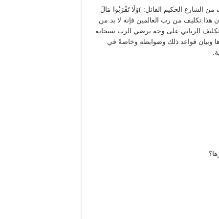
لشارع الحكيم القائل: )وَلَا تَقْرَبُوا مَالَ
لَّتِي هِيَ أَحْسَنُ حَتَّى يَبْلُغَ أَشُدَّهُ(، {الأنعام: 152}. وبما أن هذا تكليف من رب العالمين فإنه لا بد من
التكليف الرباني على وجه يرضي الرب سبحانه
ارها وبيان قواعد ذلك وضوابطه وخاصةً في
ة.
ها؟