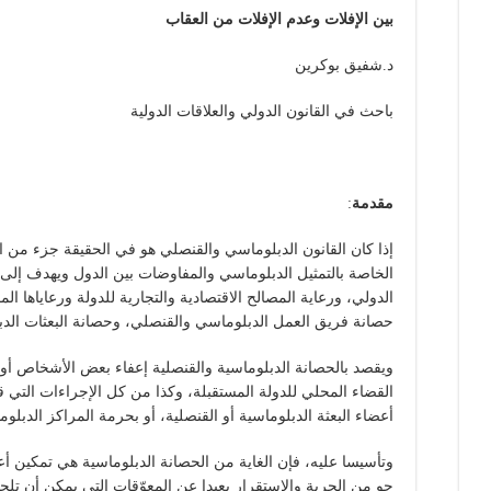
بين الإفلات وعدم الإفلات من العقاب
د.شفيق بوكرين
باحث في القانون الدولي والعلاقات الدولية
مقدمة
:
إذا كان القانون الدبلوماسي والقنصلي هو في الحقيقة جزء من الق
الخاصة بالتمثيل الدبلوماسي والمفاوضات بين الدول ويهدف إلى ت
الدولي، ورعاية المصالح الاقتصادية والتجارية للدولة ورعاياها ال
حصانة فريق العمل الدبلوماسي والقنصلي، وحصانة البعثات الدبل
ويقصد بالحصانة الدبلوماسية والقنصلية إعفاء بعض الأشخاص أو ا
القضاء المحلي للدولة المستقبلة، وكذا من كل الإجراءات التي 
أعضاء البعثة الدبلوماسية أو القنصلية، أو بحرمة المراكز الدبلوم
وتأسيسا عليه، فإن الغاية من الحصانة الدبلوماسية هي تمكين أ
جو من الحرية والاستقرار بعيدا عن المعوّقات التي يمكن أن تلجأ إ