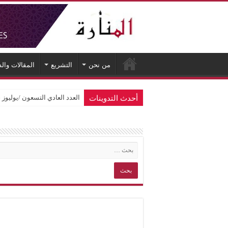
من نحن
التشريع
المقالات وال
أحدث التدوينات
العدد العادي التسعون /يوليوز 2026