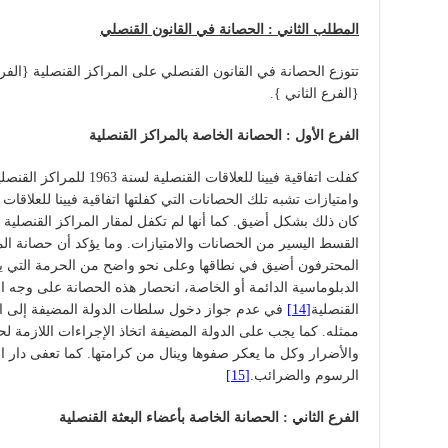
المطلب الثاني : الحصانة في القانون القنصلي
تتوزع الحصانة في القانون القنصلي على المراكز القنصلية {الفرع
{الفرع الثاني }.
الفرع الأول : الحصانة الخاصة بالمراكز القنصلية
كفلت اتفاقية فيينا للعلاقات
وامتيازات تشبه تلك الحصانات التي كفلتها اتفاقية فيينا للعلاقات
كان ذلك بشكل أضيق. كما أنها لم تكفل لمقار المراكز القنصلية ال
القسط اليسير من الحصانات والامتيازات. وما يؤكد أن حصانة المر
المحترفون أضيق في نطاقها وعلى نحو واضح من الحرمة التي يكفله
الدبلوماسية الدائمة أو الخاصة، انحصار هذه الحصانة على وجه 
القنصلية
[14]
في عدم جواز دخول سلطات الدولة المضيفة إلى المقا
ممثله. كما يجب على الدولة المضيفة اتخاذ الإجراءات اللازمة لحم
والأضرار وكل ما يعكر صفوها وينال من كرامتها. كما تعفى دار 
الرسوم والضرائب.
[15]
الفرع الثاني : الحصانة الخاصة بأعضاء البعثة القنصلية