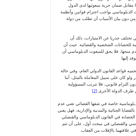
 مقابل ضمان حرية مبعوثيها لدى الدول
وث الدبلوماسي بواجب احترام قوانين وأنظمة
ومن دون بيان الأسباب أن تطلب من دولة
ي تختلف جذريا عن الامتيازات، ذلك أن
نسبة للحصانات الشخصية والقضائية. حيث أن
دم منحها، فلا يحق للمبعوث الدبلوماسي أن
د إليها.
يه قواعد القانون الدولي العام، وفي حالة
ار ولو كان على سبيل المعاملة بالمثل، أما
ن التزام قانوني، فلا تترتب المسؤولية
من طرف الدولة الأخرى.
[2]
لدبلوماسية خاصة في شقها القضائي تعني عدم
لقضايا الجنائية والمدنية والإدارية، فهل يعني
الحصانة في القانون الدبلوماسي والقنصلي
ماسي والقنصلي في مبحث أول، على أن تتم
ي علاقتهما بالإفلات من العقاب.