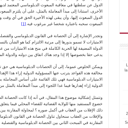
الدول عن سلطتها في معاقبة المبعوث الدبلوماسي المعتمد لديها
الأخرى، استنادا إلى مبدأ المعاملة بالمثل، على أن يلتزم المبع
الدول المبعوث إليها، وأن يبقى لهذه الأخيرة الحق في أي وقت 
المبعوث سحبه باعتباره شخصا غير مرغوب فيه.
[1]
وتجدر الإشارة إلى أن الحصانة في القانون الدبلوماسي والقنصل
الامتيازات لا تسمو بدورها إلى مرتبة الالتزام كما هو الشأن بال
الدولة المضيفة لها الحرية الكاملة في منح هذه الامتيازات من ع
يدعى حقا بخصوصها إلا إذا وجد هناك اتفاق بين دولته والدولة الموف
L
ويمكن الخلوص عموما، إلى أن الحصانات الدبلوماسية هي حق تحم
la
مخالفة هذه القواعد يترتب عنها المسؤولية الدولية إزاء هذا الإهد
الامتيازات الدبلوماسية فهي تلك القائمة على أساس المجاملة بدو
الدولية إزاء إهدارها فيما عدا اللجوء إلى مبدأ المعاملة بالمثل 
وتتمثل إشكالية موضوع هذا المقال، في أنه إذا كانت الحصانة ا
خضوع المستفيد منها للولاية القضائية للقضاء المحلي فيما يتعلق با
ذلك الإفلات من العقاب في أكمل صوره ؟ لمحاولة المقارنة بين 
والإفلات من العقاب سنحاول تناول الحصانة في القانون الدبلو
S
المقارنة في المبحث الثاني بين الحصانة الدبلوماسية والقنصلية ف