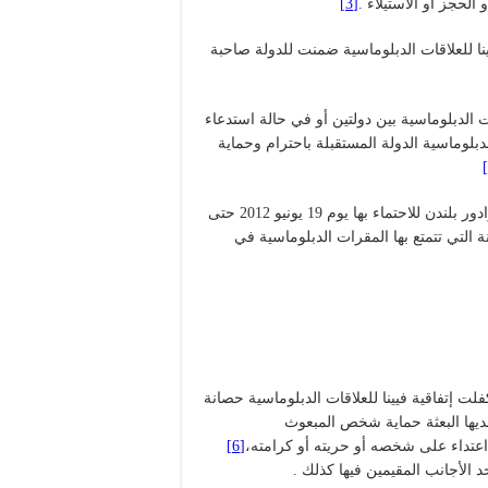
الحجز أو الاستيلاء .
[3]
فيينا للعلاقات الدبلوماسية ضمنت للدولة صاحبة
الدبلوماسية بين دولتين أو في حالة استدعاء
لدبلوماسية الدولة المستقبلة باحترام وحماية
ويكشف لجوء أسانج “صاحب موقع ويكيليكس” إلى سفارة الإكوادور بلندن للاحتماء بها يوم 19 يونيو 2012 حتى
 التي تتمتع بها المقرات الدبلوماسية في
ت إتفاقية فيينا للعلاقات الدبلوماسية حصانة
لديها البعثة حماية شخص المبعوث
 اعتداء على شخصه أو حريته أو كرامته،
[6]
د الأجانب المقيمين فيها كذلك .