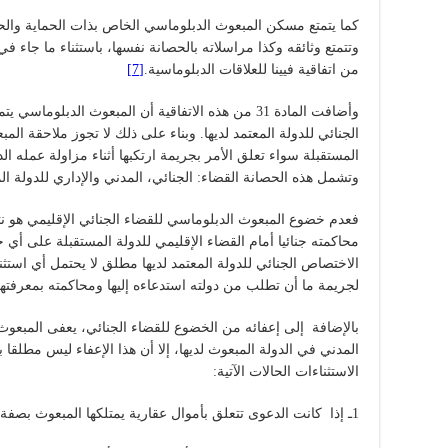
كما يتمتع مسكن المبعوث الدبلوماسي الخاص بذات الحماية والحرم
من اتفاقية فيينا للعلاقات الدبلوماسية.
[7]
وأضافت المادة 31 من هذه الاتفاقية أن المبعوث الدبلوم
الجنائي للدولة المعتمد لديها. وبناء على ذلك لا تجوز ملاحقة ال
المستقبلة سواء تعلق الأمر بجريمة ارتكبها أثناء مزاولة عمله الد
وتشمل هذه الحصانة القضاء: الجنائي، المدني والإداري للدولة الم
فعدم خضوع المبعوث الدبلوماسي للقضاء الجنائي الإقليمي هو نتيج
محاكمته جنائيا أمام القضاء الإقليمي للدولة المستقبلة على أي 
الاختصاص الجنائي للدولة المعتمد لديها مطلق لا يحتمل أي استثناء
لجريمة ما أن تطلب من دولته استدعاءه إليها ومحاكمته بمعرفتها
بالإضافة إلى إعفائه من الخضوع للقضاء الجنائي، يعفى المبعو
المدني في الدولة المبعوث لديها، إلا أن هذا الإعفاء ليس مطلق
الاستثناءات الحالات الآتية:
1ـ إذا كانت الدعوى تتعلق بأموال عقارية يمتلكها المبعوث بصفة شخصية في إقليم الدولة المبعوث لديها.