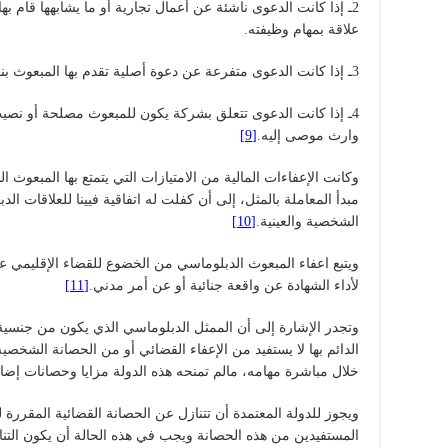
2ـ إذا كانت الدعوى ناشئة عن أعمال تجارية أو ما يشابهها قام ب
علاقة بمهام وظيفته.
3ـ إذا كانت الدعوى متفرعة عن دعوة أصلية تقدم بها المبعوث بنفسه إلى قضاء الدولة باعتباره مدعيا.
4ـ إذا كانت الدعوى تتعلق بشركة يكون للمبعوث مصلحة أو نصيب 
وارث موصى إليه.
[9]
وكانت الإعفاءات المالية من الامتيازات التي يتمتع بها المبعوث
مبدأ المعاملة بالمثل، إلى أن كفلت له اتفاقية فيينا للعلاقات ا
الشخصية والعينية.
[10]
ويتبع اعفاء المبعوث الدبلوماسي من الخضوع للقضاء الإقليمي ع
لأداء الشهادة عن واقعة جنائية أو عن أمر مدني.
[11]
وتجدر الإشارة إلى أن الممثل الدبلوماسي الذي يكون من جنسية ا
الدائم بها لا يستفيد من الإعفاء القضائي أو من الحصانة الشخصية 
خلال مباشرة مهامه، مالم تمنحه هذه الدولة مزايا وحصانات إضاف
ويجوز للدولة المعتمدة أن تتنازل عن الحصانة القضائية المقررة 
المستفيدين من هذه الحصانة ويجب في هذه الحالة أن يكون التن