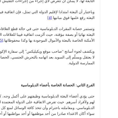
التابعة لها، لا يمكن أن تتعرض لأي إجراء من إجراءات التفتيش أو 
وباعتبار أن البعثة امتدادا لإقليم الدولة التي تمثل، فإن اتفاقية 
البعثة رفع علمها فوق مبانيها.
[4]
وتستمر حصانة المقرات الدبلوماسية حتى في حالة قطع العلاقات 
البعثة نهائيا أو بصفة مؤقتة، حيث ألزمت اتفاقية فيينا للعلاقات ا
الأمكنة الخاصة بالبعثة والأموال الموجودة بها وكذا محفوظاتها.
[5]
لا يعتقل ويسلّم إلى السويد بعد اتهامه بالتحرش الجنسي، الحصانة
الممارسة الدولية.
الفرع الثاني: الحصانة الخاصة بأعضاء الدبلوماسية
حتى يؤدي أعضاء البعثة الدبلوماسية وظيفتهم على أكمل وجه، كفل
لهم ولأفراد أسرهم. حيث تفرض الاتفاقية على الدولة المعتمدة 
الدبلوماسي، ومعاملته باحترام وأن تتخذ كافة الوسائل لمنع كل
سواء أكان الاعتداء صادرا من أحد موظفيها أو أحد مواطنيها أو أح