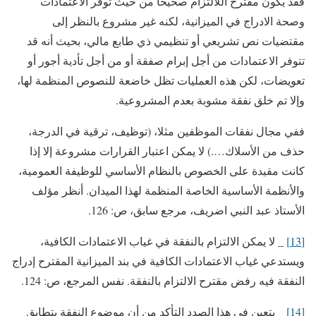
فقد يكون مقترح اللالتزام صحيحا من حيث توفر الاعتمادات
وصحة الادراج في الميزانية، لكنه غير مشروع بالنظر إلى
مقتضيات نص تشريعي أو تنظيمي ذي طابع مالي، بحيث أنه قد
تتوفر الاعتمادات من أجل إبرام صفقة أو من أجل تأدية أجور أو
تعويضات، لكن هذه العمليات تظل خاضعة للنصوص المنظمة لها،
وإلا تم خلق نفقة مشوبة بعدم المشروعية.
ففي مجال نفقات الموظفين مثلا، (توظيف، ترقية في الدرجة،
حذف من الأسلاك….) لا يمكن اعتبار القرارات مشروعة إلا إذا
كانت مقيدة على الخصوص بالنظام الأساسي للوظيفة العمومية،
والأنظمة الأساسية الخاصة المنظمة لهذا الميدان. أنظر مؤلف
الأستاذ عبد النبي اضريف، مرجع سابق، ص: 126.
[13]
_ لا يمكن الالتزام بالنفقة في غياب الاعتمادات الكافية،
ويستدعي غياب الاعتمادات الكافية في بند الميزانية المقترح إدراج
النفقة فيه رفض مقترح الالتزام بالنفقة. نفس المرجع، ص: 124.
[14]
_ يتعين في هذا الصدد التأكد من أن موضوع النفقة يتطابق