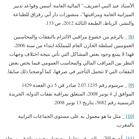
الأستاذ عبد النبي اضريف،” المالية العامة: أسس وقواعد تدبير
الميزانية العامة ومراقبتها”، منشورات دار أبي رقراق للطباعة
والنشر، الرباط، الطبعة الثالثة 2012، ص:133.
[8]
_ بالرغم من خضوع مراقبي الالتزام بالنفقات والمحاسبين
العموميين لسلطة الخازن العام للمملكة ابتداء من سنة 2006،
فهذا لا يمنع وجود بعض المشاكل التي تأتي نتيجة اختلاف وجهات
النظر بين المراقب المالي والمحاسب العمومي فيما يخص بعض
النفقات التي لا تتحمل التأخير في صرفها، كما أوضحنا ذلك سابقا.
[9]
_ مرسوم رقم 2.07.1235 صادر في 5 ذي القعدة 1429
الموافق ل 4 نونبر 2008، المتعلق بمراقبة نفقات الدولة، الجريدة
الرسمية رقم 5682، بتاريخ 13 نونبر 2008.
[10]
_ مثل ما هو معمول به على مستوى الجماعات الترابية
بالمغرب.
[11]
_ أصبح اللآمر بالصرف يتعامل مع جهاز وحيد سواء في مرحلة