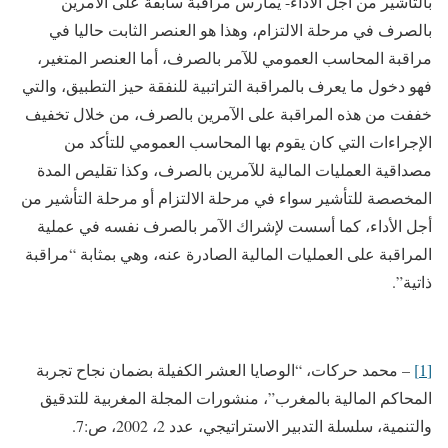
بالتأشير من أجل الأداء- يمارس مراقبة سابقة على الآمرين
بالصرف في مرحلة الالتزام، وهذا هو العنصر الثابت حاليا في
مراقبة المحاسب العمومي للآمر بالصرف، أما العنصر المتغير،
فهو دخول ما يعرف بالمراقبة التراتبية للنفقة حيز التطبيق، والتي
خففت من هذه المراقبة على الآمرين بالصرف، من خلال تخفيف
الإجراءات التي كان يقوم بها المحاسب العمومي للتأكد من
مصداقية العمليات المالية للآمرين بالصرف، وكذا تقليص المدة
المخصصة للتأشير سواء في مرحلة الالتزام أو مرحلة التأشير من
أجل الأداء، كما أسست لإشراك الآمر بالصرف نفسه في عملية
المراقبة على العمليات المالية الصادرة عنه، وهي بمثابة “مراقبة
ذاتية”.
[1]
– محمد حركات، “الوصايا العشر الكفيلة بضمان نجاح تجربة
المحاكم المالية بالمغرب”، منشورات المجلة المغربية للتدقيق
والتنمية، سلسلة التدبير الاستراتيجي، عدد 2، 2002، ص:7.