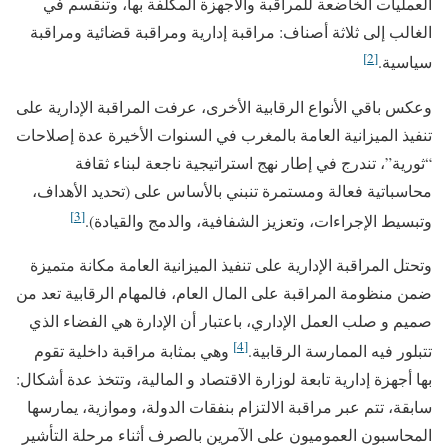
العمليات الخاضعة للمراقبة والأجهزة المكلفة بها، وتنقسم في
الغالب إلى ثلاثة أصناف: مراقبة إدارية ومراقبة قضائية ومراقبة
[2]
سياسية.
وعكس باقي الأنواع الرقابية الأخرى، عرفت المراقبة الإدارية على
تنفيذ الميزانية العامة بالمغرب في السنوات الأخيرة عدة إصلاحات
“ثورية”، تندرج في إطار نهج استراتيجية ناجعة لبناء ثقافة
محاسباتية فعالة ومستمرة تنبني بالأساس على (تحديد الأهداف،
[3]
وتبسيط الإجراءات، وتعزيز الشفافية، والدمج والقيادة).
وتحتل المراقبة الإدارية على تنفيذ الميزانية العامة مكانة متميزة
ضمن منظومة المراقبة على المال العام، فالمهام الرقابية تعد من
صميم و صلب العمل الإداري، باعتبار أن الإدارة هي الفضاء الذي
[4]
تتبلور فيه الممارسة الرقابية.
وهي بمثابة مراقبة داخلية تقوم
بها أجهزة إدارية تابعة لوزارة الاقتصاد و المالية، وتتخذ عدة أشكال:
سابقة، تتم عبر مراقبة الالتزام بنفقات الدولة، وموازية، يمارسها
المحاسبون العموميون على الآمرين بالصرف أثناء مرحلة التأشير