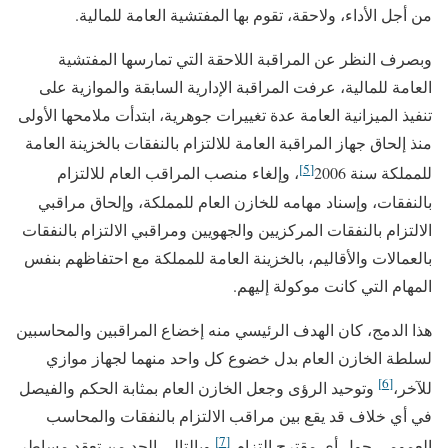
من أجل الأداء، ولاحقة، تقوم بها المفتشية العامة للمالية.
وبصرف النظر عن المراقبة اللاحقة التي تمارسها المفتشية
العامة للمالية، عرفت المراقبة الإدارية السابقة والموازية على
تنفيذ الميزانية العامة عدة تغييرات جوهرية، ابتدأت ملامحها الأولى
منذ إلحاق جهاز المراقبة العامة للالتزام بالنفقات بالخزينة العامة
[5]
للمملكة سنة 2006
، وإلغاء منصب المراقب العام للالتزام
بالنفقات، وإسناد مهامه للخازن العام للمملكة، وإلحاق مراقبي
الالتزام بالنفقات المركزيين والجهويين ومراقبي الالتزام بالنفقات
بالعمالات والأقاليم، بالخزينة العامة للمملكة مع احتفاظهم بنفس
المهام التي كانت موكولة إليهم.
هذا الدمج، كان الهدف الرئيسي منه إخضاع المراقبين والمحاسبين
لسلطة الخازن العام بدل خضوع كل واحد منهما لجهاز موازي
[6]
للآخر،
وتوحيد الرؤى وجعل الخازن العام بمثابة الحكم والفيصل
في أي خلاف قد يقع بين مراقب الالتزام بالنفقات والمحاسب
[7]
العمومي حول أي مقترح التزام،
وبالتالي الحد من تعقد مساطر