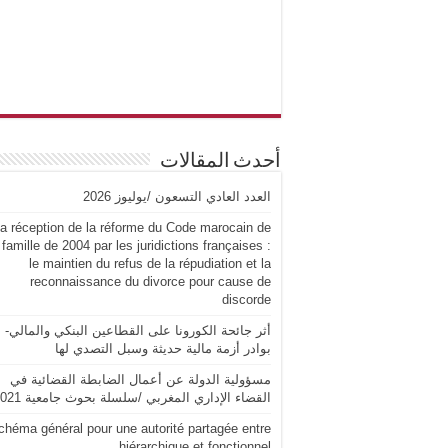
أحدث المقالات
العدد العادي التسعون /يوليوز 2026
a réception de la réforme du Code marocain de
 famille de 2004 par les juridictions françaises :
le maintien du refus de la répudiation et la
reconnaissance du divorce pour cause de
discorde
أثر جائحة الكورونا على القطاعين البنكي والمالي-
بوادر أزمة مالية حديثة وسبل التصدي لها
مسؤولية الدولة عن أعمال الضابطة القضائية في
القضاء الإداري المغربي /سلسلة بحوث جامعية 2021
chéma général pour une autorité partagée entre
hiérarchique et fonctionnel