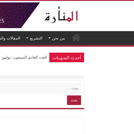
من نحن
التشريع
المقالات وال
أحدث التدوينات
العدد العادي التسعون /يوليوز 2026