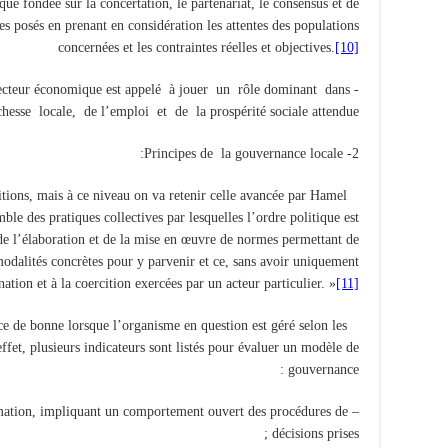
ue fondée sur la concertation, le partenariat, le consensus et de
s posés en prenant en considération les attentes des populations
concernées et les contraintes réelles et objectives.
[10]
e secteur économique est appelé à jouer un rôle dominant dans
hesse locale, de l’emploi et de la prospérité sociale attendue.
2- Principes de la gouvernance locale:
tions, mais à ce niveau on va retenir celle avancée par Hamel
ble des pratiques collectives par lesquelles l’ordre politique est
 de l’élaboration et de la mise en œuvre de normes permettant de
odalités concrètes pour y parvenir et ce, sans avoir uniquement
ation et à la coercition exercées par un acteur particulier. »
[11]
ce de bonne lorsque l’organisme en question est géré selon les
 effet, plusieurs indicateurs sont listés pour évaluer un modèle de
gouvernance :
ormation, impliquant un comportement ouvert des procédures de
décisions prises ;