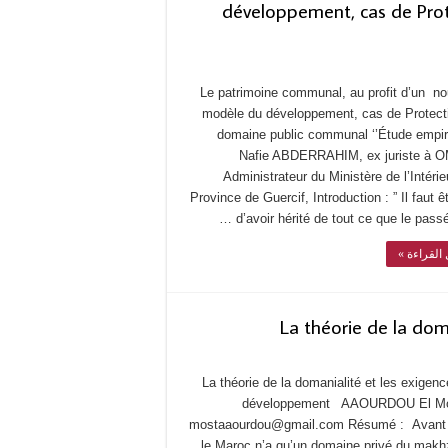
développement, cas de Pro
Le patrimoine communal, au profit d’un n
modèle du développement, cas de Protect
domaine public communal ‘’Étude empiri
Nafie ABDERRAHIM, ex juriste à 
Administrateur du Ministère de l’Intérie
Province de Guercif, Introduction : ” Il faut êt
d’avoir hérité de tout ce que le passé 
ل القراءة
La théorie de la do
La théorie de la domanialité et les exigen
développement AAOURDOU El Mo
mostaaourdou@gmail.com Résumé : Avant 
le Maroc n’a qu’un domaine privé du makh