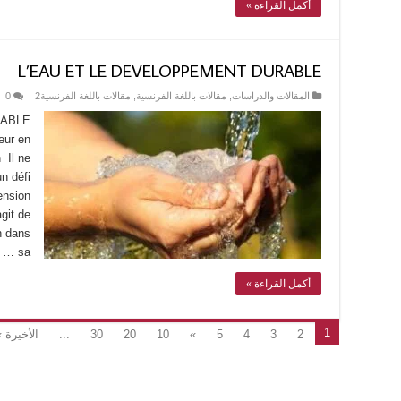
أكمل القراءة »
L’EAU ET LE DEVELOPPEMENT DURABLE
0
مقالات باللغة الفرنسية2
,
مقالات باللغة الفرنسية
,
المقالات والدراسات
RABLE
eur en
Il ne
un défi
ension
agit de
n dans
sa …
أكمل القراءة »
1
الأخيرة »
...
30
20
10
»
5
4
3
2