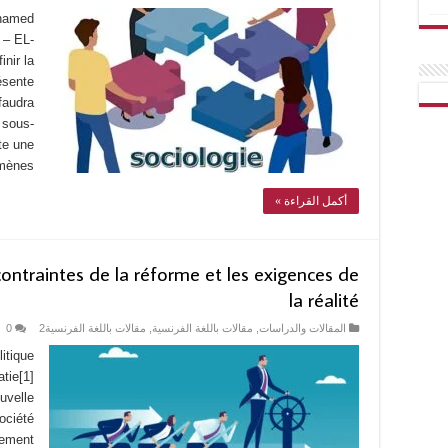
ohamed
 – EL-
inir la
résente
faudra
e sous-
ite une
ènes …
أكمل القراءة »
contraintes de la réforme et les exigences de
la réalité
0
مقالات باللغة الفرنسية2
,
مقالات باللغة الفرنسية
,
المقالات والدراسات
itique
tie[1]
uvelle
société
nement