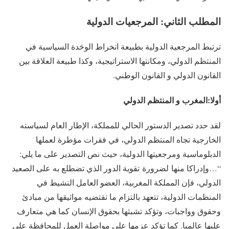
المطلب الثاني: المرجعيات الدولية
ترتبط المرجعية الدولية بطبيعة انخراط الوحَدة السياسية في
المنتظم الدولي، ومكانتها الاستراتيجية، وكذا طبيعة العلاقة بين
القانون الدولي و القانون الوطني.
أولا:المغرب و المنتظم الدولي
لقد حدد تصدير الدستور الحالي للمملكة، الإطار العام لسياسته
الخارجية تجاه المنتظم الدولي، في فقرات مؤطرة لعملها
الدبلوماسية ومرجعيتها الدولية، حيث نص التصدير على ما يلي:
“…وإدراكا منها لضرورة تقوية الدور الذي تضطلع به على الصعيد
الدولي، فإن المملكة المغربية، العضو العامل النشيط في
المنظمات الدولية، تتعهد بالتزام ما تقتضيه مواثيقها من مبادئ
وحقوق وواجبات، وتؤكد تشبثها بحقوق الإنسان كما هي متعارف
عليها عالميا. كما تؤكد عزمها على مواصلة العمل للمحافظة على