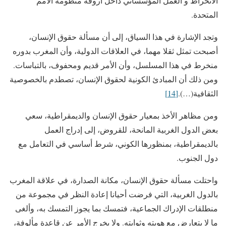
الانخراط و العمل المؤسساتي داخل أروقة منظومة الأمم
المتحدة.
وتجد الإشارة في هذا السياق، إلى أن مسألة حقوق الإنسان،
أصبحت تمثل ثقلا مهما، في العلاقات الدولية، وأن المغرب بدوره
منخرط في هذا المسلسل، وأن الأمر قديم ومحفوف، بالتباسات.
ومن ذلك أن المبادئ الكونية لحقوق الإنسان، تصطدم بالخصوصية
الثقافية(…).
[14]
ومن مظاهر الأخذ بمعيار حقوق الإنسان والديمقراطية، سعي
بعض الدول الغربية المانحة، للقروض، إلى إدراج العمل
بالديمقراطية، بمنظورها الكوني، شرط أساسي في التعامل مع
دول الجنوب.
واحتلت مسألة حقوق الإنسان، مكانة الصدارة، في علاقة المغرب
بالدول الغربية، التي فرضت أحيانا إعادة النظر في مجموعة من
منطلقات الإدراك الجماعية، فتمسك بما يجوز التمسك به، وألغى
ما لا يتعارض مع هويته وثوابته. ولا يخرج الأمر عن قاعدة مألوفة،