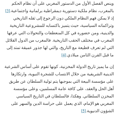
وينص الفصل الأول من الدستور المغربي على أن نظام الحكم
بالمغرب، نظام ملكية دستورية ديمقراطية برلمانية واجتماعية.
[3]
إذ لا يمكن فهم النظام الملكي دون الرجوع إلى ثقله التاريخي
وتراكماته السياسية، حيث يتميز باكتسابه للمشروعية التاريخية
والدينية، ومن حضوره في كل المنعطفات والتحولات التي عرفها
المغرب في مختلف الحقب التاريخية. فالمغرب من الدول القلائل
التي لم تعرف قطيعة مع التاريخ، والتي لها جذور عميقة تمتد إلى
ما قبل القرن الثامن ميلادي.
[4]
إن ما يميز تاريخ الدولة المخزنية، كونها تقوم على أساس الشرعية
الدينية الشريفية من خلال الانتساب للشجرة النبوية، وارتكازها
على مؤسسة البيعة التي بموجبها يتم تولية السلطان عن طريق
أهل الحل والعقد، على كافة عامة المسلمين، وعلى مؤسسة
المخزن السلطاني. وهكذا، فالسلطان في التاريخ السياسي
المغربي هو الإمام، الذي يعمل على حراسة الدين والسهر على
الشؤون الدنيوية.
[5]