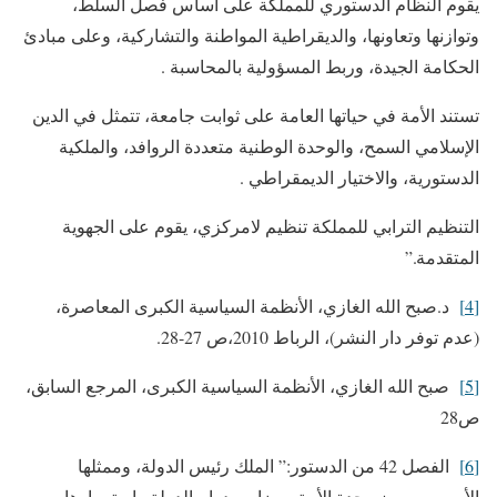
يقوم النظام الدستوري للمملكة على أساس فصل السلط،
وتوازنھا وتعاونھا، والديقراطية المواطنة والتشاركية، وعلى مبادئ
الحكامة الجيدة، وربط المسؤولية بالمحاسبة .
تستند الأمة في حياتھا العامة على ثوابت جامعة، تتمثل في الدين
الإسلامي السمح، والوحدة الوطنية متعددة الروافد، والملكية
الدستورية، والاختيار الديمقراطي .
التنظيم الترابي للمملكة تنظيم لامركزي، يقوم على الجھوية
المتقدمة.”
[4]
د.صبح الله الغازي، الأنظمة السياسية الكبرى المعاصرة،
(عدم توفر دار النشر)، الرباط 2010،ص 27-28.
[5]
صبح الله الغازي، الأنظمة السياسية الكبرى، المرجع السابق،
ص28
[6]
الفصل 42 من الدستور:” الملك رئيس الدولة، وممثلھا
الأسمى، ورمز وحدة الأمة، وضامن دوام الدولة واستمرارھا،