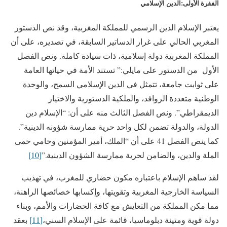
الفقرة الأولى:الدين الإسلامي
يعتبر الإسلام الدين الرسمي للمملكة المغربية، وقد نص الدستور
المغربي الحالي على غرار الدساتير السابقة، في تصديره، على أن
المملكة المغربية دولة إسلامية، ذات سيادة كاملة. ونص الفصل
الأول من الدستور على مايلي:” تستند الأمة في حياتها العامة
على ثوابت جامعة، تتمثل في الدين الإسلامي السمح، والوحدة
الوطنية متعددة الروافد، والملكية الدستورية والاختيار
الديمقراطي”. ونص الفصل الثالث منه على أن: “الإسلام دين
الدولة، والدولة تضمن لكل واحد حرية ممارسة شؤونه الدينية”.
كما ينص الفصل 41 على أن “الملك، أمير المؤمنين وحامي حمى
الملة والدين، والضامن لحرية ممارسة الشؤون الدينية.”
[10]
لقد ساهم الإسلام باعتباره مكون حضاري للمغرب، في تهذيب
السياسة الخارجية المغربية وتقويتها، وإكسابها خصائصها الراهنة،
مما مكن المملكة من التعايش مع كافة الحضارات والأمم، وبناء
دولة قوية ومتينة دبلوماسيا، قائمة على الإسلام السني،
[11]
بعقد