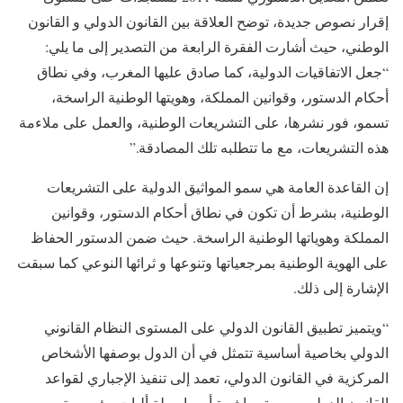
إقرار نصوص جديدة، توضح العلاقة بين القانون الدولي و القانون
الوطني، حيث أشارت الفقرة الرابعة من التصدير إلى ما يلي:
“جعل الاتفاقيات الدولية، كما صادق عليها المغرب، وفي نطاق
أحكام الدستور، وقوانين المملكة، وهويتها الوطنية الراسخة،
تسمو، فور نشرها، على التشريعات الوطنية، والعمل على ملاءمة
هذه التشريعات، مع ما تتطلبه تلك المصادقة.”
إن القاعدة العامة هي سمو المواثيق الدولية على التشريعات
الوطنية، بشرط أن تكون في نطاق أحكام الدستور، وقوانين
المملكة وهوياتها الوطنية الراسخة. حيث ضمن الدستور الحفاظ
على الهوية الوطنية بمرجعياتها وتنوعها و ثرائها النوعي كما سبقت
الإشارة إلى ذلك.
“ويتميز تطبيق القانون الدولي على المستوى النظام القانوني
الدولي بخاصية أساسية تتمثل في أن الدول بوصفها الأشخاص
المركزية في القانون الدولي، تعمد إلى تنفيذ الإجباري لقواعد
القانون الدولي بصورة مباشرة أو بواسطة أليات مؤسسية،…