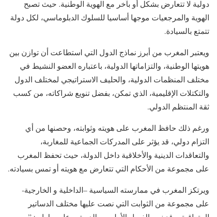
دولية لا تتعارض بشكل أو بآخر مع الهوية الوطنية. حيث تصبح
الهوية والمرجعيات موجها أساسيا للسلوك الدبلوماسي، لكل دولة
تتمتع بالسيادة.
ويعتبر المغرب من أبرز نماذج الدول التي استطاعت أن توازن بين
هويتها الوطنية، والتزاماتها الدولية، باعتباره العضو النشيط في
مختلف المنظمات الدولية، والحليف الاستراتيجي لمختلف الدول
والتكتلات الإقليمية، الذي تمكن، بفضل تنويع شراكاته، من كسب
ثقة المنتظم الدولي.
ورغم ذلك حافظ المغرب على هويته وثوابته، وحصنها من أي
التزام دولي، قد يؤثر على المدركات الجماعية للمغاربة،
والتعاقدات الدينية والأخلاقية داخل الدولة، حيث تحفظ المغرب
على مجموعة من الأحكام التي تتعارض مع هويته أو تمس بسيادته.
ويرتكز المغرب في ممارسته السياسية –الداخلية و الخارجية-
على مجموعة من الثوابت التي نصت عليها مختلف الدساتير
المتعاقبة، وقد نص الفصل الأول من الدستور على ما يلي: ” …