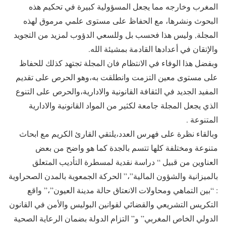
المغرب وخارجه مما يجعل المسؤولية كبيرة في تحكيم هذه
البحوث ونشرها، مع الحفاظ على مستوى علمي مرموق لهذه
المجلة, وليس هذا فحسب بل وللسعي الدؤوب لمزيد من التجويد
والإتقان في أعدادها القادمة بمشيئة الله.
وبفضل هذا الوفاء في الانتظام فان المجلة تجتهد كذلك للحفاظ
على مستوى معين التزمت وانطلقت به،وهو الحرص على تقديم
المفيد الجديد في الثقافة القانونية والادارية،والحرص على التنوع
الذي يجعل المجلة جامعة لكثير من المواد القانونية والادارية
المتنوعة .
وبالقاء نظرة على فهرس العدد،يلتقي القارئ الكريم مع ابحاث
متنوعة ومختلفة كلها تتسم بالجدة كما هو واضح من بعض
العناوين من قبيل “ دراسة نقدية لمسطرة التأديب المتعلق
بالميزانية والشؤون المالية”،” الحركة الجمعوية بالمدن الصحراوية
: “بين التماهي ومحاولات الانعتاق حالة مدينة العيون”،” واقع
التكريس التشريعي والقضائي لقوانين البوليس والأمن في القانون
الدولي الخاص المغربي” و” التزام الدولة بضمان الرعاية الصحية