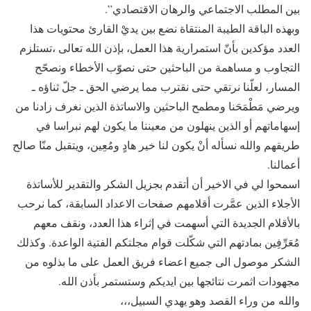
بين المطلب الاجتماعي والرهان الاقتصادي”.
وبهذه الباقة الطيبة المنتقاة نضع بين يديْ القارئ محتويات هذا
العدد مؤكدين بأنّ استمرارية هذا العمل، بإذن الله تعالى ،تستلزم
التجاوب و مساهمة من الباحثين حتى نصوّب الأخطاء ونصحّح
المسار، لعلّنا نرتقي حتى نقترب مما يرضي الحق ـ جلّ ثناؤه ـ
ويرضي مَطْمَحَنا ومطمح الباحثين والاساتذة الذين نغرف زادنا من
إسهاماتهم أو الذين ينهلون من معيننا ما يكون لهم نبراسا في
طريقهم والله نسأله أنْ يكون لنا خير هادٍ ومُعِين، ويتقبل منّا صالح
أعمالنا.
اسمحوا لي في الاخير أن أتقدم بجزيل الشكر والتقدير للأساتذة
الأجلاء الذين عمَّرت أقلامهم صفحات الاعداد السابقة، كما نرحب
بالأقلام الجديدة التي أسهمت في إثراء هذا العدد، ونقف معهم
مُعَرِّفِين بمادتهم التي شكّلت قوام مجلتكم الفتية الواعدة. وكذلك
الشكر موصول الى جميع اعضاء فريق العمل على ما بذلوه من
مجهودات اثمرت نتائجها بين ايديكم وستستمر بأذن الله.
والله من وراء القصد وهو يهدي السبيل،،،