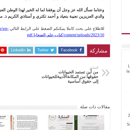
وختاما نسأل الله عز وجل أن يوفقنا لما له الخير لهذا الوطن الع
والدي العزيزين نجيبة بنعياد و أحمد تكتري و أستاذي الكريم ذ. مس
للاطلاع على بحث كاملا يمكنكم الضغط على الرابط التالي:
m/wp-
content/uploads/2023/10/كتاب-علم-الضحايا.pdf
LinkedIn
Twitter
Facebook
مشاركة
L
السابق
la
من أين تستمد الحيوانات
حقوقها:من المكانةالأدبيةللحيوانات
إلى حقوق أساسية
مقالات ذات صلة
S