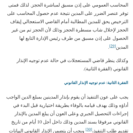
المحاسب العمومي على إذن مسبق لمباشرة الحجز. لذلك فمتى
توفر عنصر الضرر على المدين نتيجة عدم حصول المحاسب على
الترخيص يحق للمدين المطالبة أمام القاضي الاستعجالي إيقاف
الحجز لإخلال شاب مسطرة الحجز وذلك لأن الحجز تم من غير
الحصول على إذن مسبق من طرف رئيس الإدارة التابع لها
[29]
المدين
.
وكذلك ينظر قاضي المستعجلات في حالة عدم توجيه الإنذار
القانوني (الفقرة الثانية).
الفقرة الثانية: عدم توجيه الإنذار القانوني
يجب على عون التنفيذ أن يقوم بإنذار المدينين بمبلغ الدين الواجب
أداؤه وذلك بهدف قيامه بالوفاء بطريقة اختيارية قبل البدء في
إجراءات التحصيل الجبري وعلى العون أن يبلغ المدين بالإنذار
القانوني مرفوقا بسند المدين وذلك داخل أجل 10 أيام من تاريخ
[30]
تقديم طلب التنفيذ،
ويجب أن يتضمن الإنذار القانوني البيانات