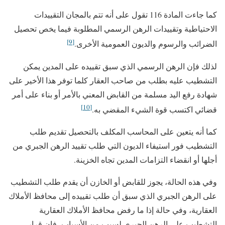
كما جاءت المادة 116 تقول على أنه تتم بالمجان التقييدات
الاحتياطية وتقييدات الرهن الرسمي المطلوبة فيما يخص تحصيل
[9]
الضرائب والرسوم والديون العمومية الأخرى.
لذلك فإن الرهن الرسمي الذي سبق تقييده على المدين يمكن
التشطيب عليه بطلب من صاحب العقار كلما توفر هذا الأخير على
شهادة رفع اليد مسلمة من القابض المعني بالأمر أو بناء على أمر
[10]
قضائي اكتسب قوة الشيء المقضي به.
كما أنه يتعين على المحاسب المكلف بالتحصيل تقديم طلب
التشطيب فور استيفاء الديون التي طلب تقييد الرهن الجبري من
أجلها أو انقضاء التزامات المدين تجاه الخزينة.
وفي هذه الحالة، يجوز للقابض أو الخازن أن يقدم طلب التشطيب
على الرهن الجبري الذي سبق أن طلب تقييده إلى محافظ الأملاك
العقارية، وفي حالة إذا ما رفض محافظ الأملاك العقارية
التشطيب على الرهن الجبري لسبب من الأسباب، فإن قرار