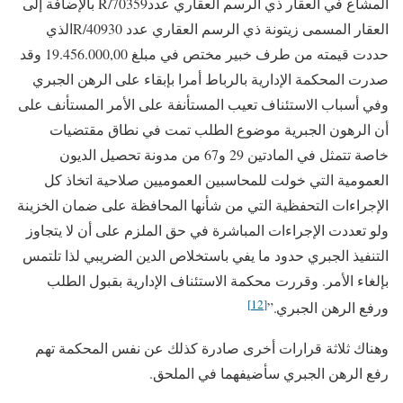
المشاع في العقار ذي الرسم العقاري عدد70359/R بالإضافة إلى
العقار المسمى زيتونة ذي الرسم العقاري عدد 40930/Rالذي
حددت قيمته من طرف خبير مختص في مبلغ 19.456.000,00 وقد
صدرت المحكمة الإدارية بالرباط أمرا بإبقاء على الرهن الجبري
وفي أسباب الاستئناف تعيب المستأنفة على الأمر المستأنف على
أن الرهون الجبرية موضوع الطلب تمت في نطاق مقتضيات
خاصة تتمثل في المادتين 29 و67 من مدونة تحصيل الديون
العمومية التي خولت للمحاسبين العموميين صلاحية اتخاذ كل
الإجراءات التحفظية التي من شأنها المحافظة على ضمان الخزينة
ولو تعددت الإجراءات المباشرة في حق الملزم على أن لا يتجاوز
التنفيذ الجبري حدود ما يفي باستخلاص الدين الضريبي لذا تلتمس
بإلغاء الأمر. وقررت محكمة الاستئناف الإدارية بقبول الطلب
[12]
ورفع الرهن الجبري.”
وهناك ثلاثة قرارات أخرى صادرة كذلك عن نفس المحكمة تهم
رفع الرهن الجبري سأضيفهما في الملحق.