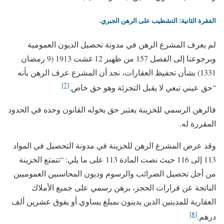
الفقرة الثانية: التشطيب على الرهن الجبري.
لم يعرف المشرع الرهن في مدونة تحصيل الديون العمومية
وبرجوعنا إلى الفصل 157 من ظهير 12 غشت 1913 (9 رمضان
1331) بشأن تحفيظ العقارات، نجد أن المشرع عرف الرهن بأنه
[7]
“حق عيني تبعي لا يقبل التجزئة وهو حق خاص.
فالرهن الرسمي للخزينة يعتبر حق يخوله القانون وحده في الحدود
المقررة له.
وقد عرض المشرع الرهن للخزينة في مدونة التحصيل في المواد
113 إلى 116 حيث نصت المادة 113 على ما يلي: “تتمتع الخزينة
من أجل تحصيل الضرائب والرسوم وديون المحاسبين العموميين
الناتجة عن قرارات الحجز، برهن رسمي على جميع الأملاك
العقارية للمدينين الذين يدينون بمبلغ يساوي أو يفوق عشرين ألف
[8]
درهم.