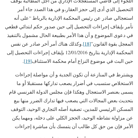
اللجوء إلى قاضي المستعجلات الإداري من أجل المطالبة بوقف
التحصيل الذي أدى إلى حجز العقار،و في هذا الصدد جاء أمر
استعجالي صادر عن رئيس المحكمة الإدارية بالرباط “على أنه
نأمر بإيقاف إجراءات التحصيل إلى حين صدور حكم ابتدائي قطعي
في دعوى الموضوع و أن هذا الأمر بطبيعة الحال مشمول بالتنفيذ
المعجل بقوة القانون”
[18]
.وكذلك هناك أمر آخر صادر عن نفس
المحكمة الإدارية بتاريخ 12/01/2016 بإيقاف إجراءات التحصيل إلى
حين البث في موضوع النزاع أمام محكمة الاستئناف
[19]
.
ويشترط في المنازعة أن تكون الجدية و أن مواصلة إجراءات
الاستخلاص ستسبب في أضرار يصعب تداركها مستقبلا أو ما
يسمى بعنصر الاستعجال وهكذا فإن مجلس الدولة الفرنسي قام
بتحديث بعض المجالات التي يصعب فيها تدارك الضرر منها بيع
المسكن الرئيسي للمدين، تصفية أصله التجاري الوحيد، التوقف
عن مزاولة نشاطه الوحيد، الحجز الكلي على دخله، ومهما يكن
الأمر فإن من حق كل طالب أن يتمسك بأن مباشرة إجراءات