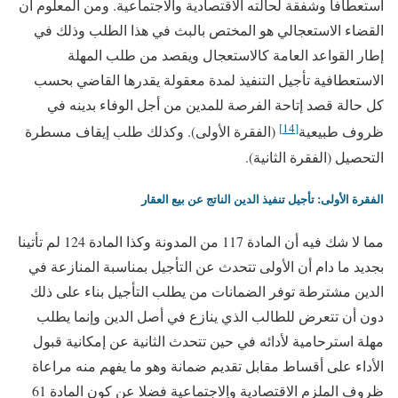
استعطافا وشفقة لحالته الاقتصادية والاجتماعية. ومن المعلوم أن
القضاء الاستعجالي هو المختص بالبث في هذا الطلب وذلك في
إطار القواعد العامة كالاستعجال ويقصد من طلب المهلة
الاستعطافية تأجيل التنفيذ لمدة معقولة يقدرها القاضي بحسب
كل حالة قصد إتاحة الفرصة للمدين من أجل الوفاء بدينه في
[14]
ظروف طبيعية
(الفقرة الأولى). وكذلك طلب إيقاف مسطرة
التحصيل (الفقرة الثانية).
الفقرة الأولى: تأجيل تنفيذ الدين الناتج عن بيع العقار
مما لا شك فيه أن المادة 117 من المدونة وكذا المادة 124 لم تأتينا
بجديد ما دام أن الأولى تتحدث عن التأجيل بمناسبة المنازعة في
الدين مشترطة توفر الضمانات من يطلب التأجيل بناء على ذلك
دون أن تتعرض للطالب الذي ينازع في أصل الدين وإنما يطلب
مهلة استرحامية لأدائه في حين تتحدث الثانية عن إمكانية قبول
الأداء على أقساط مقابل تقديم ضمانة وهو ما يفهم منه مراعاة
ظروف الملزم الاقتصادية واٍلاجتماعية فضلا عن كون المادة 61