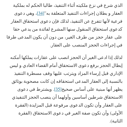
الذي شرع في نزع ملكيته أثناء التنفيذ، طالبا الحكم له بملكية
العقار و بطلان إجراءات التنفيذ المتعلقة به”
[34]
، وهي دعوى
فرعية لأنها تتفرع عن التنفيذ، لذلك فإن دعوى استحقاق العقار
كدعوى استحقاق المنقول سنها المشرع لفائدة من يدعي حقا
على عقار حجز من طرف الغير، من دون أن يكون المدعى طرفا
في إجراءات الحجز المنصب على العقار.
لذلك إذا ادعى الغير أن الحجز انصب على عقارات يملكها أمكنه
إبطال الحجز برفع دعوى الاستحقاق أمام القضاء العادي و ليس
الإداري قبل إرساء المزاد ويترتب عليها وقف مسطرة التنفيذ
بالنسبة إلى العقار المدعى استحقاقه إن كانت مصحوبة بوثائق
يظهر أنها مبنية على أساس صحيح
[35]
. ويشترط في دعوى
الاستحقاق شرطين أساسين وأولهما أن ينصب الحجز التنفيذي
على العقار وأن تكون الدعوى مرفوعة قبل المزايدة (الفقرة
الأولى) وأن تكون صفة الغير في دعوى الاستحقاق (الفقرة
الثانية).