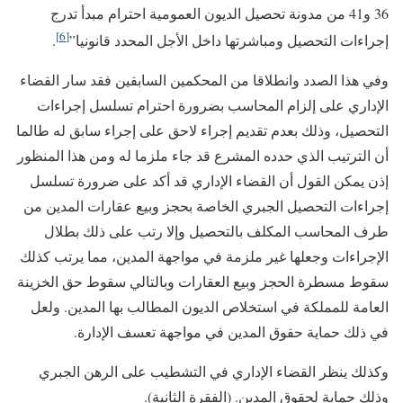
36 و41 من مدونة تحصيل الديون العمومية احترام مبدأ تدرج
[6]
إجراءات التحصيل ومباشرتها داخل الأجل المحدد قانونيا”
.
وفي هذا الصدد وانطلاقا من المحكمين السابقين فقد سار القضاء
الإداري على إلزام المحاسب بضرورة احترام تسلسل إجراءات
التحصيل، وذلك بعدم تقديم إجراء لاحق على إجراء سابق له طالما
أن الترتيب الذي حدده المشرع قد جاء ملزما له ومن هذا المنظور
إذن يمكن القول أن القضاء الإداري قد أكد على ضرورة تسلسل
إجراءات التحصيل الجبري الخاصة بحجز وبيع عقارات المدين من
طرف المحاسب المكلف بالتحصيل وإلا رتب على ذلك بطلال
الإجراءات وجعلها غير ملزمة في مواجهة المدين، مما يرتب كذلك
سقوط مسطرة الحجز وبيع العقارات وبالتالي سقوط حق الخزينة
العامة للمملكة في استخلاص الديون المطالب بها المدين. ولعل
في ذلك حماية حقوق المدين في مواجهة تعسف الإدارة.
وكذلك ينظر القضاء الإداري في التشطيب على الرهن الجبري
وذلك حماية لحقوق المدين. (الفقرة الثانية).