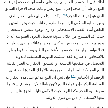
لذلك فإن المحاسب العمومي يقع على عاتقه إثبات صحة إجراءات
البيع، وعلى أن صحة إجراء البيع رهين بإثبات صحة الإجراء السابق
[25]
الذي هو إجراءات الحجز،
وكذلك إذا تم البيععلى العقار الذي
يعتبر بمثابة السكنى الرئيسية للملزم وعائلته حيث يحق للمدين
الطعن أمام القضاء الاستعجالي الإداري بوجود عنصر الاستعجال
حيث أكد المشرع من خلال مدونة تحصيل الديون العمومية أنه لا
يجوز بيع العقار المخصص لسكنى المدين وعائلته والذي يقطن به
فعلا وباستمرار. هذا بخصوص الأشخاص الطبيعية، أما فيما يتعلق
بالأشخاص الاعتبارية فقد استثنت الدورية التطبيقية لمدونة
التحصيل في صفحتها التاسعة و التسعون العقارات الغير القابلة
للبيع المملوكة للمنظمات العمومية، والأملاك العائدة للدولة أي
[26]
الوقف أو الأحباس
فإن تبين أن البيع قد تم على هذه العقارات
السالفة الذكر فإن عملية البيع تكون باطلة لأن المشرع استثناها
من عملية الحجز وكذا البيع بحيث لا تكون قابلة للحجز عليها أو
بيعها لاستيفاء أي دين من ديون الدولة.
كذلك ينظر قاضي المستعجلات الإداري في إيقاف تنفيذ بيع العقار