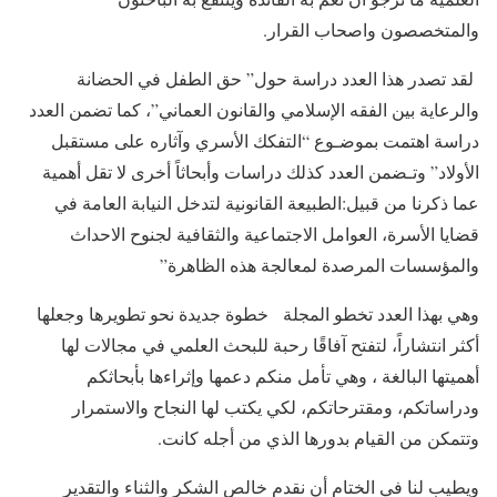
والمتخصصون واصحاب القرار.
لقد تصدر هذا العدد دراسة حول” حق الطفل في الحضانة
والرعاية بين الفقه الإسلامي والقانون العماني”، كما تضمن العدد
دراسة اهتمت بموضـوع “التفكك الأسري وآثاره على مستقبل
الأولاد” وتـضمن العدد كذلك دراسات وأبحاثاً أخرى لا تقل أهمية
عما ذكرنا من قبيل:الطبيعة القانونية لتدخل النيابة العامة في
قضايا الأسرة، العوامل الاجتماعية والثقافية لجنوح الاحداث
والمؤسسات المرصدة لمعالجة هذه الظاهرة”
وهي بهذا العدد تخطو المجلة خطوة جديدة نحو تطويرها وجعلها
أكثر انتشاراً، لتفتح آفاقًا رحبة للبحث العلمي في مجالات لها
أهميتها البالغة ، وهي تأمل منكم دعمها وإثراءها بأبحاثكم
ودراساتكم، ومقترحاتكم، لكي يكتب لها النجاح والاستمرار
وتتمكن من القيام بدورها الذي من أجله كانت.
ويطيب لنا في الختام أن نقدم خالص الشكر والثناء والتقدير