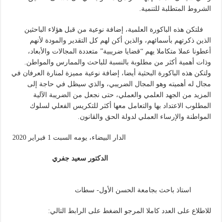
الشروط المتطلبة للتنمية.
فلتكن هذه الباكورة العلمية، إضافة نوعية من قبل هؤلاء الباحثين
الذين ذكرتهم بأسمائهم، والذين أكن لهم كل التقدير والمودة لأنهم
أعطونا عملا متكاملا يهم “قضايا ضريبية” متعددة المجالات والأبعاد،
وذات أهمية أكثر من مطلوبة بالنسبة للباحث والممارس والمواطن.
ولتكن هذه الباكورة البحثية أيضا، إضافة نوعية مميزة لمنارة العرفان في
مجال له أهميته وهو المجال الضريبي، والذي سيظل في حاجة إلى
المزيد من الجهد العلمي والعملي، حتى نجعل من الضريبة الآلية
المطلوب الاعتداد بها والتعامل معها أكثر للتكريس الفعلي لسلوك
المواطنة والإرساء العملي لدولة الحق والقانون.
الدار البيضاء، يومه السبت 1 فبراير 2020
الدكتور سعيد جفري
استاذ باحث بجامعة الحسن الأول- سطات
للاطلاع على العدد كاملا المرجو الضغط على الرابط التالي: