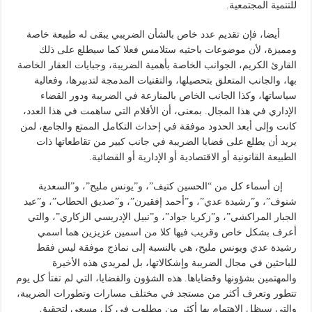
للتنمية المجتمعية.
أيضا، فإن تقديم عدد خاص بالشأن الضريبي يبقى له طبيعة خاصة
ومميزة، لأن موضوعات باحثيه ستلامس فعلا كما سيطلع على ذلك
القارئ الكريم، الجوانب الخاصة بأهمية الضريبة، وجبايات العقار الخاصة
بها، والجانب المتعلق بتحصيلها، والتقنيات المدمجة لتدبيرها، وفعالية
سياساتها، وكذا الجانب الخاص بالمنازعة في الضريبة ودور القضاء
الإداري في هذا المجال. بمعنى، أن الأقلام التي ساهمت في هذا العدد،
كانت وإلى أبعد الحدود موفقة في إحداث التكامل الممتع والجامع، لمن
يريد أن يطلع على قضايا الضريبة في جانب كبير من تقاطعاتها ذات
الطبيعة القانونية أو الاقتصادية أو الإدارية أو القضائية.
إن أسماء كل من “الحسين كتيف”، و”يونس مليح”، و”السعدية
شنوف”، و”رشيدة عدي”، و”أحمد إفقيرن”، و”صديق الحطاب”، و”عبد
الجبار المراكشي”، و”زكريا جواد”، و”نبيل الإدريسي الزكاري”، والتي
أعرف بشكل خاص وقريب فيها كلا من اسمين عزيزين هما اسمي
رشيدة عدي ويونس مليح، هي بالنسبة إلى نماذج موفقة ليس فقط
للباحثين في مجال الضريبة وإشكالاتها، بل لمريدي هذه الأخيرة
والمهتمين بشؤونها وقضاياها. هذه الشؤون والقضايا، التي لم تفتأ كل يوم
تتطور وتعرف أكثر من مستجد في مختلف مسارات وتطورات الضريبة،
والتي سيظل الاهتمام بها أكثر من مطلوب في كل مسعى لتحقيق