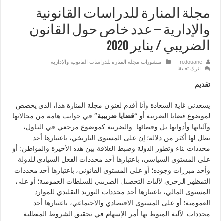
مجلة المنارة للدراسات القانونية
والإدارية – عدد خاص حول القانون
الضريبي / يناير 2020
redouane
منشورات مجلة المنارة للدراسات القانونية والإدارية
اترك تعليقا
تقديم
يسعدني غاية السعادة وأنا أقدم لعنوان مجلة المنارة هذا، الذي يخصص
لموضوع قضايا الضريبة أو “
قضايا ضريبية
” في جوانب هامة من مجالاتها
وآلياتها وأدواتها بل وقضائها. والضريبة كموضوع مرجعي في التناول،
تظل لها أكثر من دلالة؛ إن على المستوى التاريخي، باعتبارها أحد
محددات بناء وتطور الدولة وضبط العلاقة بين هذه الأخيرة والمواطن؛ أو
على المستوى السياسي، باعتبارها أحد محددات الفعل السيادي للدولة
وأحد مبررات وجوده؛ أو على المستوى القانوني، باعتبارها أحد محددات
التمظهر الزجري لآليات التحصيل الضريبي للسلطات العمومية؛ أو على
المستوى المالي، باعتبارها أحد محددات التوريد التقليدي للموارد
العمومية؛ أو على المستوى الاقتصادي والاجتماعي، باعتبارها أحد
محددات الآلية المنوط بها أمر الإسهام في تحقيق الشروط المتطلبة