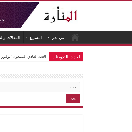
من نحن
التشريع
المقالات وال
أحدث التدوينات
العدد العادي التسعون /يوليوز 2026