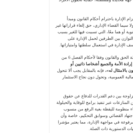
م الإدارة باحترام أحكام القانون ومبدأ
سيما القضاء الإداري، حق إلغاء قراراتها غير
وية أو هما معًا، التي تسببت فيها للغير بسبب
لتوازن بين الطرفين لحمل الإدارة على
ف الإدارة في استعمال سلطتها وامتيازاتها.
ولئن كانت منازعات الدولة والإدارات العمومية تعتبر تجسيدا لدولة الحق والقانون وفقا لأحكام الفصل 6 من
رادة الأمة والجميع أشخاصا ذاتيين أو
 بالامتثال له»،
فإنه بالمقابل يجب ألا تتحول
الية العمومية، وتحول دون نجاح الاستثمار
لمزاوجة بين دعم القدرات للدفاع عن حقوق
 المنازعات عبر تنفيذ برامج للوقاية والحيلولة
اء منظومة لليقظة بغية الرفع من منسوب
اجتهاد القضائي وسوابق التحكيم، خاصة وأن
مرفوعة في مواجهة الإدارة، مما يعتبر مؤشرا
يات الدستورية ذات الصلة.