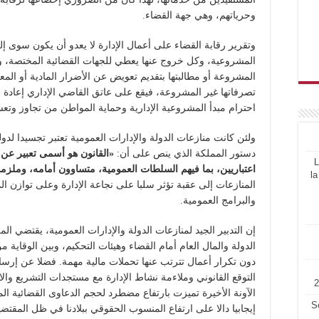
وحرياتهم، وهي جهة القضاء.
وتقرير رقابة القضاء على أعمال الإدارة لا يعدو أن يكون سوى إلزا
المشروعية، وكل خروج عنها يعطي للجهات القضائية المختصة، ولا 
المشروعة أو مطالبتها بتقديم تعويض عن الأضرار المادية أو المعن
تصرفاتها غير المشروعة، فيقع على عاتق القاضي الإداري إعادة ا
احترام مبدأ المشروعية الإدارية وحماية المواطن من تجاوز وتعس
دستور المملكة الذي ينص على أن:
«القانون هو أسمى تعبير عن إ
L
اعتباريين، بما فيهم السلطات العمومية، متساوون أمامه، وملزمون
la
المنازعات إلى عقبة تؤثر سلبا على نجاعة الإدارة وعلى توازن الم
والبرامج العمومية.
إن التدبير الجيد لمنازعات الدولة والإدارات العمومية، يقتضي ا
الدولة والمال العام أمام القضاء وهيئات التحكيم، وبين الوقاية من
دون تكرار أعمال تترتب عنها تحملات مالية مهمة. فضلا عن إرس
التوقع القانوني وملاءمة نشاط الإدارة مع مستجدات التشريع وال
الآونة الأخيرة تميزت بارتفاع مضطرد لحجم الدعاوى القضائية ال
S
إيجابيا دالا على ارتفاع المنسوب الحقوقي ببلادنا في ظل المقتض