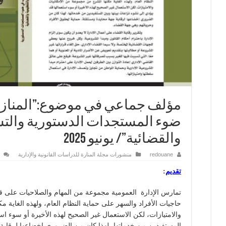
مؤلف جماعي في موضوع:”المنازعا
ضوء المستجدات الدستورية والتشر
والقضائية”/ يونيو 2025
redouane
منشورات مجلة المنارة للدراسات القانونية والإدارية
تقديم
:
تمارس الإدارة العمومية مجموعة من المهام والصلاحيات على قدر 
حاجيات الأفراد والسهر على حماية النظام العام، ولهذه الغاية 
والامتيازات، لكن الاستعمال غير الصحيح لهذه الأخيرة أو سوء است
المستفيدين من خدماتها، لهذا كان من الضروري إخضاعها لرقابة 