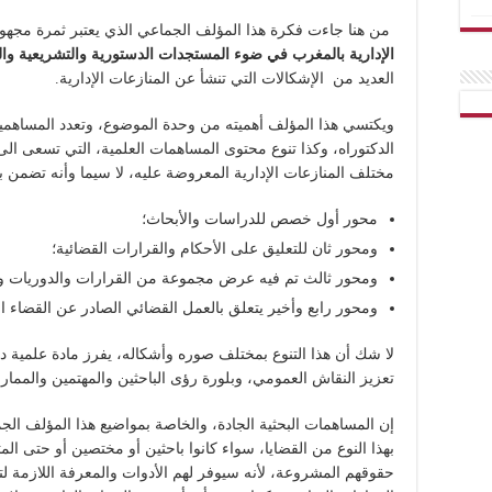
من هنا جاءت فكرة هذا المؤلف الجماعي الذي يعتبر ثمرة مجهو
الإدارية بالمغرب في ضوء المستجدات الدستورية والتشريعية والت
العديد من الإشكالات التي تنشأ عن المنازعات الإدارية.
ويكتسي هذا المؤلف أهميته من وحدة الموضوع، وتعدد المساهمي
الدكتوراه، وكذا تنوع محتوى المساهمات العلمية، التي تسعى ا
مختلف المنازعات الإدارية المعروضة عليه، لا سيما وأنه تضمن ب
محور أول خصص للدراسات والأبحاث؛
ومحور ثان للتعليق على الأحكام والقرارات القضائية؛
ومحور ثالث تم فيه عرض مجموعة من القرارات والدوريات وا
ومحور رابع وأخير يتعلق بالعمل القضائي الصادر عن القضاء الإد
لا شك أن هذا التنوع بمختلف صوره وأشكاله، يفرز مادة علمية 
تعزيز النقاش العمومي، وبلورة رؤى الباحثين والمهتمين والمما
إن المساهمات البحثية الجادة، والخاصة بمواضيع هذا المؤلف ال
بهذا النوع من القضايا، سواء كانوا باحثين أو مختصين أو حتى ا
حقوقهم المشروعة، لأنه سيوفر لهم الأدوات والمعرفة اللازمة لت