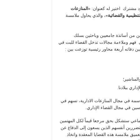
د مشترك اختير له كعنوان:
«
المنازعات
نظيمية والقضائية»
، والذي يحاول ملامسة
ن من أساتذة جامعيين وباحثين بسلك
لى فهم وملاءمة مجالات تدخل القضاء للبت في
ين دفاته أربعة محاور رئيسية توزعت بين :
لمناشير؛
اري ببلادنا.
دسمة في مجال المنازعات الادارية، تسهم في
رسين في مجال القضاء الإداري.
جماعي ستشكل بحق مرجعا قيماً لكل المهتمين
لمتضررين أنفسهم الذين يسعون إلى الدفاع عن
عميق ملامسة هذه القضايا المعقدة واتخاذ