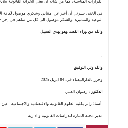
القرارات المناسبة، كما من شأنه أن يغني الخزانة القانونية ببلادنا
في الختم، يسرني أن أعبر عن امتناني وشكري موصول لكافة البا
النوعية والمتميزة ،والشكر موصول الى كل من ساهم في إخراجه
والله من وراء القصد وهو يهدي السبيل
.
.
والله ولي التوفيق
وحرر بالدارالبيضاء في: 04 ابريل 2025
الدكتور :
رضوان العنبي
أستاذ زائر بكلية العلوم القانونية والاقتصادية والاجتماعية –عين 
مدير مجلة المنارة للدراسات القانونية واادارية