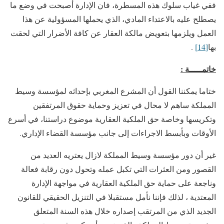
ففي غياب سلوك هذه المسطرة، فان الإدارة أصبحت في وضع ما
يصطلح عليه بالاعتداء المادي، الذي يحملها المسؤولية عن هذا
العمل ويلزمها بتعويض مالكة العقار عن كافة الأضرار التي لحقت
بها
[14]
.
خاتمـــــة :
ختاما يمكننا القول أن المشرع المغربي بإحداثه لمؤسسة وسيط
المملكة ساهم لا محال في تعزيز وحماية حقوق المرتفقين
وتكريسها وخاصة حق الملكية العقارية موضوع دراستنا، في أسرع
الأوقات وبأبسط الاجراءات إلى جانب مؤسسة القضاء الإداري.
غير أن دور مؤسسة وسيط المملكة لازال يعتريه العديد من
القصور ومن العثرات التي تكبل عمله وتحول دون رقابة فعالة
وناجعة على حماية حق الملكية العقارية في مواجهة الإدارة
المعتدية ، لذلك فإننا نأمل مستقبلا في التنزيل الحقيقي للقانون
الجديد الذي من المرتقب إصداره خلال هذه السنة المتعلق