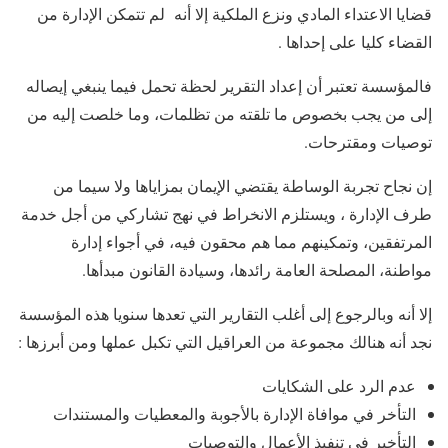
قضايا الاعتداء المادي ونزع الملكية إلا أنه لم تتمكن الإدارة من
القضاء كليا على إحداها .
فالمؤسسة تعتبر أن إعداد التقرير لحظة تحمل فيما ينبغي إيصاله
إلى من يجب بخصوص ما تلقته من تظلمات، وما خلصت إليه من
توصيات ومقترحات.
إن نجاح تجربة الوساطة يقتضي الإيمان بمزاياها ولا سيما من
طرف الإدارة ، ويستلزم الانخراط في نهج تشاركي من أجل خدمة
المرتفقين، وتمكينهم مما هم محقون فيه، في أجواء إدارة
مواطنة، المصلحة العامة رائدها، وسيادة القانون مبدأها.
إلا أنه وبالرجوع إلى أغلب التقارير التي تعدها سنويا هذه المؤسسة
نجد أنه هنالك مجموعة من العراقيل التي تكبل عملها ومن أبرزها :
عدم الرد على الشكايات
التأخر في موافاة الإدارة بالأجوبة والمعطيات والمستندات
التأخير في تنفيذ الأعمال والتوصيات