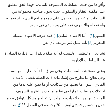
وأقواها من حيث السلطات الممنوحة للمالك، فهذا الحق ينطبق
على ملكية العقار والمنقول، حيث يخول صاحبه مجموعة من
السلطات تمكنه من الحصول على جميع منافع الشيء باستعماله
واستغلاله والتصرف فيه على وجه دائم في حدود
القانون
[3]
. أما الاعتداء المادي
[4]
فقد عرفه الاجتهاد القضائي
المغربي
[5]
بأنه عمل غير مرتبط بأي نص
تشريعي أو تنظيمي وليست له أية صلة بالقرارات الإدارية الصادرة
عن السلطات الإدارية.
وعلى ضوء هذه المسلمات، وفي سياق ما دأبت عليه المؤسسة،
وهي تعالج ما يطرح من إشكاليات ذات الصلة بقضايا الاعتداء
المادي ، سواء ما يصلها من شكايات أو ما تضع عليه يدها من
اختلالات واصلت عملها في نطاق ما حدده الظهير الشريف
المحدث لها من صلاحيات، حاولت أن تعالجها بشكل يتوافق مع ما
حفل به دستور فاتح يوليوز 2011 وخاصة في الفصل 35
[6]
منه