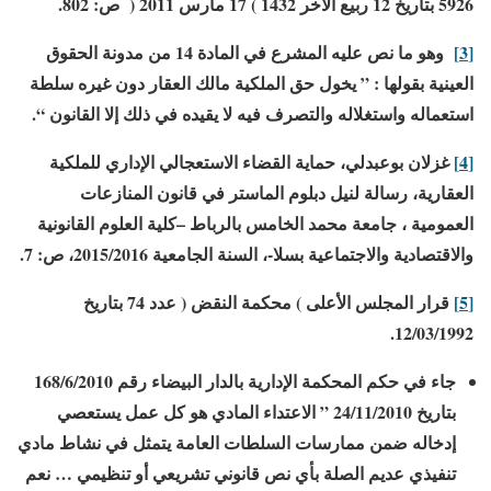
5926 بتاريخ 12 ربيع الآخر 1432
)
17 مارس 2011
(
ص: 802.
[3]
وهو ما نص عليه المشرع في المادة 14 من مدونة الحقوق
العينية بقولها : ” يخول حق الملكية مالك العقار دون غيره سلطة
استعماله واستغلاله والتصرف فيه لا يقيده في ذلك إلا القانون “.
[4]
غزلان بوعبدلي، حماية القضاء الاستعجالي الإداري للملكية
العقارية، رسالة لنيل دبلوم الماستر في قانون المنازعات
العمومية ، جامعة محمد الخامس بالرباط –كلية العلوم القانونية
والاقتصادية والاجتماعية بسلا-، السنة الجامعية 2015/2016، ص: 7.
[5]
قرار المجلس الأعلى
)
محكمة النقض
(
عدد 74 بتاريخ
12/03/1992.
جاء في حكم المحكمة الإدارية بالدار البيضاء رقم 168/6/2010
بتاريخ 24/11/2010 ” الاعتداء المادي هو كل عمل يستعصي
إدخاله ضمن ممارسات السلطات العامة يتمثل في نشاط مادي
تنفيذي عديم الصلة بأي نص قانوني تشريعي أو تنظيمي … نعم