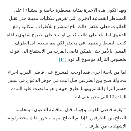
وبهذا تكون هذه الاخيرة بمثابة مسطرة خاصة و استثناء ا على
المساطر القضائية الاخرى التي تفرض شكليات معينة حتى تقبل
الطلبات فعلى عكس ذالك اتاح المشرع للأطراف امكانية رفع
الدعوى اما بناء على طلب كتابي او بناء على تصريح شفوي يتلقاه
كاتب الضبط و يضمنه في محضر لكي يتم تبليغه الى الطرف
المعني بالأمر حتى يتمكن قاضي القرب من الاستماع الى اقواله
بخصوص النازلة موضوع الدعوى
[14]
اما من ناحية اخرى فقد اوجب المشرع على قاضي القرب اجراء
محاولة صلح بين الطرفين قبل البت في جوهر الدعوى في سبيل
حسم النزاع القائم بينهما بطرق حبية و هو ما نصت عليه المادة
المادة 12 التي تنص على انه :
“”يقوم قاضي القرب وجوبا ، قبل مناقشة الدعوى ، بمحاولة
للصلح بين الطرفين. فإذا تم الصلح بينهما ، حرر بذلك محضرا وتم
الإشهاد به من طرفه . “”