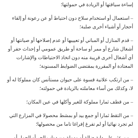
إساءة سياقتها أو الزيادة في حمولتها؛
– استعمال أو استخدام سلاح دون احتياط أو عن رعونة أو إلقاء
أحجار أو أشياء أخرى صلبة؛
– قدم المنازل أو المباني أو تعييبها أو عدم إصلاحها أو صيانتها أو
أشغال شارع أو ممر أو ساحة أو طريق عمومي أو إحداث حفر أو
أي أشغال أخرى قريبة منه دون اتخاذ الاحتياطات والإشارات
المعتادة أو المقررة بمقتضى الضوابط المسنونة؛
– من ارتكب علانية قسوة على حيوان مستأنس كان مملوكا له أو
لا، وكذلك من أساء معاملته بالزيادة في حمولته؛
– من قطف ثمارا مملوكة للغير وأكلها في عين المكان؛
– من التقط ثمارا أو جمع بيد أو بمشط محصولا في المزارع التي
لم تجرد نهائيا أو لم تفرغ إفراغا تاما من محصولها؛
– من عثر على دابة ضالة أو مهملة من دواب الجر أو الحمل أو