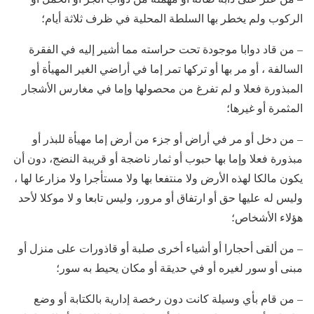
الركوب ولم يخطر بها السلطة المحلية في ظرف ثلاثة أيام؛
– من قاد دوابا موجودة تحت حراسته مما أشير إليه في الفقرة
السالفة ، أو مر بها أو تركها تمر إما في أراضي الغير المهيأة أو
المبذورة فعلا و لم تفرغ من محصولها وإما في مغارس الأشجار
المثمرة أو غيرها؛
– من دخل أو مر في أراض أو جزء من أرض إما مهيأة للبذر أو
مبذورة فعلا وإما بها حبوب أو ثمار ناضجة أو قريبة النضج، دون أن
يكون مالكا لهذه الأرض ولا منتفعا بها ولا مستأجرا ولا مزارعا لها ،
وليس له عليها حق أو ارتفاق أو مرور، وليس تابعا و لا موكلا لأحد
هؤلاء الأشخاص؛
– من ألقى أحجارا أو أشياء أخرى صلبة أو قاذورات على منزل أو
مبنى أو سور لغيره أو في حديقة أو مكان يحيط به سور؛
– من قام بأي وسيلة كانت دون رخصة إدارية بالكتابة أو وضع