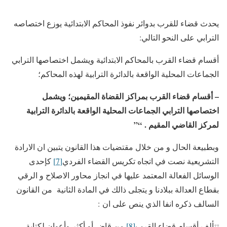
يحدث قضاء للقرب بدوائر نفوذ المحاكم الابتدائية يوزع اختصاصه
الترابي على النحو التالي:
أقسام قضاء القرب بالمحاكم الابتدائية ويشمل اختصاصها الترابي
الجماعات المحلية الواقعة بالدائرة الترابية لهذه المحاكم؛
– أقسام قضاء القرب بمراكز القضاة المقيمين؛ ويشمل
اختصاصها الترابي الجماعات المحلية الواقعة بالدائرة الترابية
لمركز القاضي المقيم
.
“”
وبطبيعة الحال و من خلال مقتضيات هذا القانون يتبين ان الارادة
التشريعية نصت في اتجاه تكريس القضاء الفردي
[7]
كإحدى
الوسائل الفعالة المعتمد عليها في انجاز محاور الاصلاح و الرقي
بقطاع العدالة ببلادنا و يتجلى ذالك في المادة الثانية من القانون
السالف ذكره انفا الذي ينص على ان :
تتألف أقسام قضاء القرب
[8]
من قاض أو أكثر وأعوان لكتابة