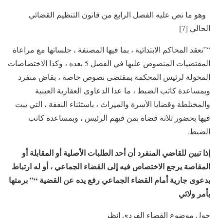
وهو ما نص عليه الفصل الرابع من قانون التنظيم القضائي
الحالي [7]
“”تعقد المحاكم الابتدائية ، بما فيها المصنفة ، جلساتها مع مراعاة
المقتضيات المنصوص عليها في الفصل 5 بعده ، وكذا الاختصاصات
المخولة لرئيس المحكمة بمقتضى نصوص خاصة ، بقاض منفرد
وبمساعدة كاتب الضبط ، ما عدا الدعاوى العقارية العينية
والمختلطة وقضايا الأسرة والميراث ، باستثناء النفقة ، التي يبت
فيها بحضور ثلاثة قضاة بمن فيهم الرئيس ، وبمساعدة كاتب
الضبط.
إذا تبين للقاضي
المنفرد أن أحد الطلبات الأصلية أو المقابلة أو
المقاصة يرجع الاختصاص فيه إلى القضاء الجماعي ، أو له ارتباط
بدعوى جارية أمام القضاء الجماعي رفع يده عن القضية “”
برمتها
بأمر ولائي
حول موضوع القضاء الفردي انظر