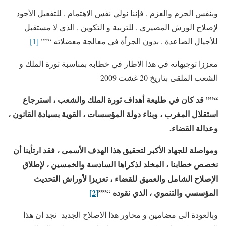
وبنفس الحزم والعزم , فإننا نولي نفس الاهتمام , للتفعيل الأجود
لإصلاح الورش المصيري , للتربية و التكوين , الذي لا مستقبل
للأجيال الصاعدة , بدون الجرأة في معالجة معضلاته “””
[1]
معززا توجيهاته في هذا الاطار في خطابه بمناسبة ثورة الملك و
الشعب الملقى بتاريخ 20 غشت 2009
“””
قد كان في طليعة أهداف ثورة الملك والشعب
، استرجاع
استقلال المغرب
، وبناء دولة المؤسسات
، القوية بسيادة القانون
،
وعدالة القضاء
.
ومواصلة للجهاد الأكبر لتحقيق هذا الهدف الأسمى
، فقد ارتأينا أن
نخصص خطابنا
، المخلد لذكراها السادسة والخمسين
، لإطلاق
الإصلاح الشامل والعميق للقضاء
، تعزيزا لأوراش التحديث
المؤسسي والتنموي
، الذي نقوده
“””
[2]
وبالعودة الى مضامين و محاور هذا الاصلاح الجديد نجد ان هذا