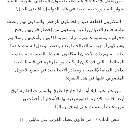
– من أغفل الإدلاء حالا عند طلب الأعوان المكلفين بشرطة الصيد
بجواز الصيد ورخصة الصيد في غابة الدولة إن اقتضى الحال؛
– المكترون لقطعة صيد والحاملون للرخص والمأذون لهم وبصفة
عامة جميع الصيادين الذين يمتنعون من إحضار قواربهم وفتح
حجراتهم ومستودعاتهم وسياراتهم ودكاكينهم وأوعيتهم وسلالهم
وشباكهم أو جيوبهم الصالحة لوضع وحفظ أو نقل السمك عندما
يطلب منهم ذلك الأعوان المكلفون بشرطة الصيد لغاية معاينة
المخالفات التي قد تكون ارتكبت من طرفهم في قضايا الصيد
بداخل المياه الإقليمية ، وتصادر آلات الصيد في جميع الأحوال
المنصوص عليها في هذه الفقرة؛
– من عثر عليه ليلا أو نهارا خارج الطرق والممرات العادية فوق
أرض قامت الإدارة الغابوية بغرسها بالأشجار أو أحدثت بها
مزروعات أو عملت على إيقاف رمالها . “”
تنص المادة 17 من قانون قضاء القرب على مايلى [11]