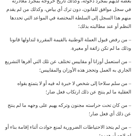
بعضه لديهم بمجرد دخوله، وكذلك تاريخ خروجه بمجرد مغادرته
في سجل موافق للقانون، دون ترك أي بياض، وكذلك من لم يقدم
منهم هذا السجل إلى السلطة المختصة في المواعد التي تحددها
النظم أو عند مطالبته بذلك؛
– من رفض قبول العملة الوطنية بالقيمة المقررة لتداولها قانونا
وذلك ما لم تكن زائفة أو مغيرة.
– من استعمل أوزانا أو مقاييس تختلف عن تلك التي أقرها التشريع
الجاري به العمل وتحجز هذه الأوزان والمقاييس؛
– من سلم سلاحا إلى شخص لا خبرة له فيه أو لا يتمتع بقواه
العقلية ما لم ينتج عن ذلك ارتكاب فعل ضار؛
– من كان تحت حراسته مجنون وتركه يهيم على وجهه ما لم ينتج
عن ذلك أي فعل ضار؛
– من لم يتخذ الاحتياطات الضرورية لمنع حوادث أثناء إقامة بناء أو
إصلاحه أو هدمه؛