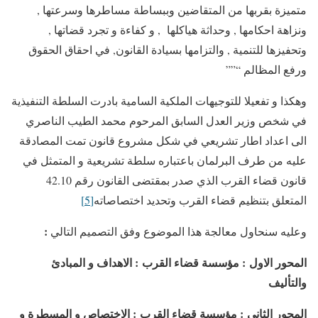
متميزة بقربها من المتقاضين وببساطة مساطرها وسرعتها ,
ونزاهة احكامها , وحداثة هياكلها , و كفاءة و تجرد قضاتها ,
وتحفيزها للتنمية , والتزامها بسيادة القانون, في احقاق الحقوق
ورفع المظالم “””
وهكذا و تفعيلا للتوجيهات الملكية السامية بادرت السلطة التنفيذية
في شخص وزير العدل السابق المرحوم محمد الطيب الناصري
الى اعداد اطار تشريعي في شكل مشروع قانون تمت المصادقة
عليه من طرف البرلمان باعتباره سلطة تشريعية و المتمثل في
قانون قضاء القرب الذي صدر بمقتضى القانون رقم 42.10
المتعلق بتنظيم قضاء القرب وتحديد اختصاصاته
[5]
:
وعليه سنحاول معالجة هذا الموضوع وفق التصميم التالي
المحور الاول
:
مؤسسة قضاء القرب
:
الاهداف و المبادئ
والتأليف
المحور الثاني
:
مؤسسة قضاء القرب
:
الاختصاص و المسطرة و