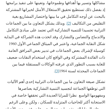
مشاكلها وتسير بها أهدافها وطموحاتها، وتعينها على تنفيذ برامجها
إذ بفضل ذلك تستطيع تحقيق الاستغلال الأمثل لخيراتها المشتركة
بالبحث عن أوجه التكامل في ما بينها واختصار المشاريع بغية
التقليص من التكاليف
[2]
. وبذلك يشكل التعاون ما بين الجماعات
الترابية تجسيدا للتنمية التشاركية التي تعتمد على مبادئ التكامل
والاندماج والتضامن والتشارك وقد اتخذت هذه الشراكة في البداية
شكل النقابة الجماعية، واعتبر في الميثاق الجماعي الأول 1960
كوسيلة لإشراك بعض الجماعات في تدبير بعض المرافق العامة
ذات الفائدة المشتركة وفي الواقع كان استخدام النقابات ضعيف
للغاية بسبب التطور الذي عرفته الوكالات المستقلة فيما بين
الجماعات المحدثة لسنة 1964
[3]
.
تشكل صيغة التعاون ما بين الجماعات الترابية إحدى أهم الآليات
التي توظفها الجماعة لتجسيد التنمية التشاركية بعناصرها
ومفهومها الواسع نظرا للمزايا العديدة التي تحققها خاصة في
الاستجابة أكثر للحاجيات المتزايدة للسكان ، ولكن وعلى الرغم
من هاته المزايا التي تقدمها صيغة المجموعات، ففي بعض الأحيان