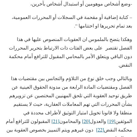
-وضع أشخاص موهومين أو استبدال أشخاص بآخرين،
– كتابة إضافية أو مقحمة في السجلات أو المحررات العمومية،
بعد تمام تحريرها او اختتامها “.
وهكذا يتضح بالملموس ان العقوبات المنصوص عليها في هذا
الفصل تقتصر على بعض الفئات ذات الارتباط بتحرير المحررات
دون الباقي ويتعلق الأمر بالمحامي المقبول للترافع أمام محكمة
النقض.
وبالتالي وجب خلق نوع من التلاؤم والتجانس بين مقتضيات هذا
الفصل ومقتضيات المادة الرابعة من مدونة الحقوق العينية عن
طريق توحيد العقوبة التي تلحق المهنيين المختصين عن تزويرهم
بشأن المحررات التي تهم المعاملات العقارية، حيث لا يستقيم
منطقا ولا قانونا تخويل امتياز التوثيق لأطراف محددة في
الموثقين
[19]
والعدول
[20]
والمحامون
[21]
المقبولون للترافع أمام
محكمة النقض
[22]
دون غيرهم ويتم التمييز بخصوص العقوبة بين