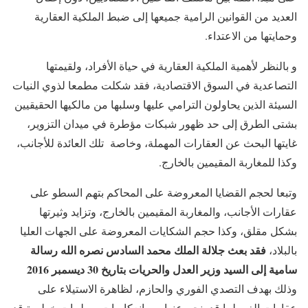
العديد من القوانين الرامية جميعها إلى ضبط الملكية العقارية
وحمايتها من الاعتداء.
و بالنظر لأهمية الملكية العقارية في حياة الأفراد، ولقيمتها
التصاعدية في السوق الاقتصادية، فقد شكلت مطمعا لذوي النيات
السيئة الذين يحاولون الترامي عليها وسلبها من مالكيها الحقيقيين
بشتى الطرق إلى حد ظهور شبكات مؤطرة في ميدان التزوير،
غايتها البحث عن العقارات المهملة، وخاصة تلك العائدة للأجانب،
وكذا للمغاربة المقيمين بالخارج.
وتبعا لحجم القضايا المعروضة على المحاكم بتهم السطو على
عقارات الأجانب، والمغاربة المقيمين بالخارج، وتزايد وثيرتها
بشكل مقلق، وكذا حجم الشكايات المعروضة على الجهات العليا
فقد بعث جلالة الملك محمد السادس نصره الله رسالة
بالبلاد،
سامية إلى السيد وزير العدل والحريات بتاريخ 30 ديسمبر 2016
وذلك بهدف التصدي الفوري والحازم، لظاهرة الاستيلاء على
عقارات الغير لما قد ينجم عنها من انعكاسات وسلبيات خطيرة قد