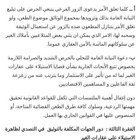
أ ــ
كلما تعلق الأمر بدعوى الزور الفرعي ينبغي الحرص على تبليغ
النيابة العامة بذلك وتزويدها بمجموع الوثائق موضوع الطعن، ولو
تعلق الأمر بتنازل المطعون ضده بالزور عن استعمال الوثيقة
وسحبه لها، الامر الذي يمكن ان يثني بعض المتلاعبين بأملاك الغير
عن سلوكاتهم الماسة بالأمن العقاري عموما.
ب-
دعوة النيابة العامة للتحلي بالحرص الشديد والصرامة اللازمة
بخصوص تتبع الأبحاث الجارية بشأن قضايا الاستيلاء على عقارات
الغير لما له من تأثير على الاستثمار وما يترتب عنه من زعزعة
ثقة الفاعلين و المساهمين الاقتصاديين.
دون إغفال أهمية الملتمسات التي تكفل للقواعد القانونية تحقيق
مهمتها الردعية، وسلوك كافة طرق الطعن القضائية المتاحة، أو
المنصوص عليها في القوانين الجاري بها العمل.
الفقرة الثالثة : دور الجهات المكلفة بالتوثيق في التصدي
لظاهرة
الاستيلاء على عقارات الغير