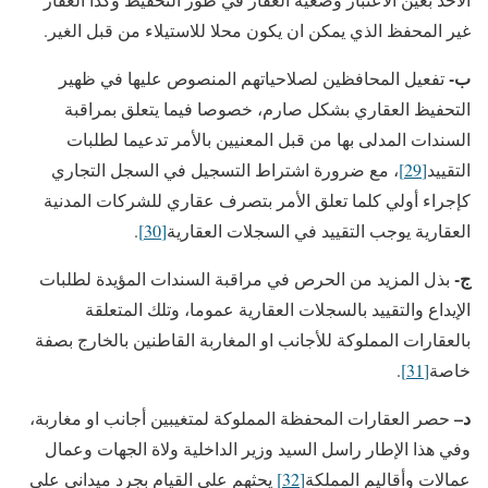
غير المحفظ الذي يمكن ان يكون محلا للاستيلاء من قبل الغير.
ب-
تفعيل المحافظين لصلاحياتهم المنصوص عليها في ظهير
التحفيظ العقاري بشكل صارم، خصوصا فيما يتعلق بمراقبة
السندات المدلى بها من قبل المعنيين بالأمر تدعيما لطلبات
التقييد
[29]
، مع ضرورة اشتراط التسجيل في السجل التجاري
كإجراء أولي كلما تعلق الأمر بتصرف عقاري للشركات المدنية
العقارية يوجب التقييد في السجلات العقارية
[30]
.
ج-
بذل المزيد من الحرص في مراقبة السندات المؤيدة لطلبات
الإيداع والتقييد بالسجلات العقارية عموما، وتلك المتعلقة
بالعقارات المملوكة للأجانب او المغاربة القاطنين بالخارج بصفة
خاصة
[31]
.
د
–
حصر العقارات المحفظة المملوكة لمتغيبين أجانب او مغاربة،
وفي هذا الإطار راسل السيد وزير الداخلية ولاة الجهات وعمال
عمالات وأقاليم المملكة
[32]
يحثهم على القيام بجرد ميداني على