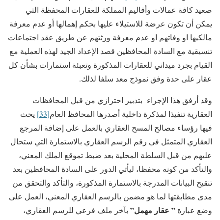
صعيد كافة عمالات وأقاليم المملكة للعقارات المحفظة التي
يمكن أن تكون عرضة للاستيلاء عليها بحكم إهمالها أو عدم معرفة
مالكيها او وفاتهم او عدم معرفة ورثتهم عن طريق عقد اجتماعات
تنسيقية مع السادة المحافظين قصد الإعداد الجيد لهذه العملية مع
القيام بجرد ميداني للعقارات المذكورة وتعبئة استمارات بشأن كل
عقار على حدة وفق نموذج معد سلفا لذلك.
وقد أرفق هذا الإجراء بتدبير احترازي من قبل المحافظات
العقارية تنفيذا لمذكرة داخلية أصدرها المحافظ العام
[33]
يحث
فيها رؤساء مصالح المسح العقاري بالعمل على إضافة المرجع
العقاري المتمثل في رقم الرسم العقاري بالاستمارة التي ستحال
عليهم من قبل السلطة المحلية بعد ضبط تموقع الملك المعني،
والتأكد من كونه محفظا، ليأتي الدور على السادة المحافظين بعد
تنقيح البيانات المدرجة بالاستمارة المذكورة، والتأكد والتحقق من
مدى مطابقتها لما هو مضمن بالرسم العقاري المعني، العمل على
” عقار مهمل”
وضع عبارة
بآخر ملف فرعي للرسم العقاري،