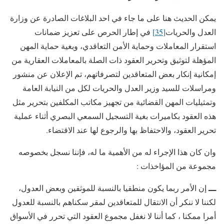
يمكن الحديث هنا على ما جاء في احد البلاغات الصادرة عن وزارة
العدل والحريات
[35]
في إطار الحرص على تعزيز ضمانات
استقرار المعاملات وحماية الأمن التعاقدي، وبغية حماية المهن
المؤهلة لتوثيق وتحرير العقود ذات الصلة بالمعاملات العقارية من
إمكانية إنكار بعض المتعاقدين لتصرفاتهم، تم الإعلان عن منشور
ومراسلات للسيد وزير العدل والحريات لكل من النيابة العامة
وتمثيليات المهن القضائية من تجهيز مكاتب المكلفين بتحرير مثل
هذه العقود بكاميرات بغية التسجيل السمعي البصري أثناء عملية
تحرير العقود، والاحتفاظ بها والرجوع لها عند الاقتضاء.
وان كان هذا الإجراء له من الأهمية ما له، فإننا نسجل بخصوصه
مجموعة من المؤاخذات :
ـــ
إن الأمر ربما يكون منطقيا بالنسبة للموثقين وبعض العدول،
لكننا لا ننكر أن الانتقال للمتعاقدين لمقر سكناهم بالنسبة للعدول
أمرا ممكنا ، كما أننا لا نغفل مجموع العقود التي تحرر في الأسواق