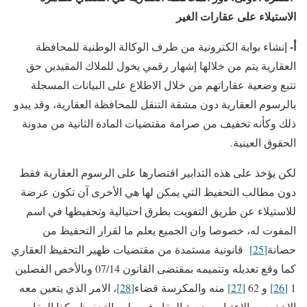
الاستيلاء على عقارات الغير
أ-
إنشاء بوابة الكترونية من طرف الوكالة الوطنية للمحافظة
العقارية يتم من خلالها إشهار رقمي يخول للملاك المقيدين حق
تتبع وضعية عقاراتهم من خلال الاطلاع على البيانات المسجلة
بالرسوم العقارية دون مشقة التنقل للمحافظة العقارية، وقد يبدو
ذلك وكأنه تخفيف من صرامة مقتضيات المادة الثانية من مدونة
الحقوق العينية.
لكن يؤخذ على هذه التدابير اقتصارها على الرسوم العقارية فقط
دون مطالب التحفيظ التي يمكن لها هي الأخرى آن تكون عرضة
للاستيلاء عن طريق التفويت بطرق احتيالية وتحفيظها في اسم
المفوت له، خصوصا وان الجميع يعلم ما لقرار التحفيظ من
حصانة
[25]
قانونية مستمدة من مقتضيات ظهير التحفيظ العقاري
كما وقع تعديله وتتميمه بمقتضى القانون 07/14 وبالأخص الفصلين
1
[26]
و 62
[27]
منه والمكرسة قضاء
[28]
، الامر الذي يتعين معه
الاخذ بعين الاعتبار وضعية العقار في طور التحفيظ وكذا العقار