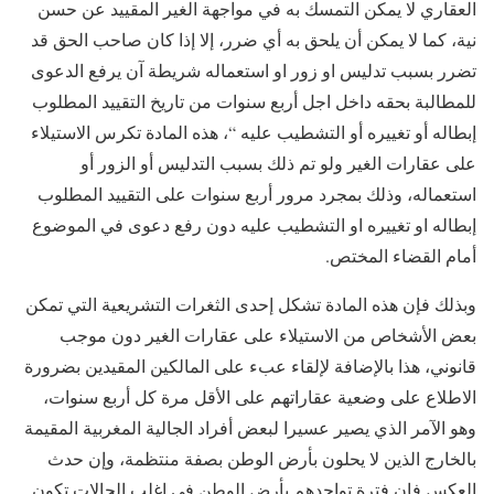
العقاري لا يمكن التمسك به في مواجهة الغير المقييد عن حسن
نية، كما لا يمكن أن يلحق به أي ضرر، إلا إذا كان صاحب الحق قد
تضرر بسبب تدليس او زور او استعماله شريطة آن يرفع الدعوى
للمطالبة بحقه داخل اجل أربع سنوات من تاريخ التقييد المطلوب
إبطاله أو تغييره أو التشطيب عليه “، هذه المادة تكرس الاستيلاء
على عقارات الغير ولو تم ذلك بسبب التدليس أو الزور أو
استعماله، وذلك بمجرد مرور أربع سنوات على التقييد المطلوب
إبطاله او تغييره او التشطيب عليه دون رفع دعوى في الموضوع
أمام القضاء المختص.
وبذلك فإن هذه المادة تشكل إحدى الثغرات التشريعية التي تمكن
بعض الأشخاص من الاستيلاء على عقارات الغير دون موجب
قانوني، هذا بالإضافة لإلقاء عبء على المالكين المقيدين بضرورة
الاطلاع على وضعية عقاراتهم على الأقل مرة كل أربع سنوات،
وهو الآمر الذي يصير عسيرا لبعض أفراد الجالية المغربية المقيمة
بالخارج الذين لا يحلون بأرض الوطن بصفة منتظمة، وإن حدث
العكس فإن فترة تواجدهم بأرض الوطن في اغلب الحالات تكون