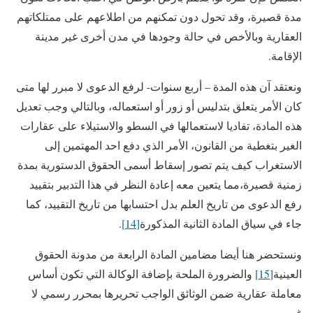
مدة قصيرة، وقد تحول دون تمكنهم من اطلاعهم على ممتلكاتهم
العقارية وبالأخص في حالة وجودها في مدن أخرى غير مدينة
الإقامة.
ونعتقد آن هذه المدة – أربع سنوات- لرفع الدعوى لا مبرر لها متى
كان الأمر يتعلق بتدليس أو زور أو استعماله، وبالتالي وجب تعديل
هذه المادة، تفاديا لاستعمالها في السطو والاستيلاء على عقارات
الغير بتغطية من القانون، الأمر الذي دفع احد المهتمين إلى
الاستغراب كيف يتم تصور إسقاط أسمى الحقوق الدستورية بمدة
زمنية قصيرة،مما يتعين معه إعادة النظر في هذا التدبير بتقييد
رفع الدعوى من تاريخ العلم بدل احتسابها من تاريخ التقييد، كما
جاء في سياق المادة الثانية المذكورة
[14]
.
ونستحضر هنا أيضا مضامين المادة الرابعة من مدونة الحقوق
العينية
[15]
والضرورة الملحة بإضافة الوكالة التي تكون أساس
معاملة عقارية ضمن الوثائق الواجب تحريرها بمحرر رسمي لا
غير.