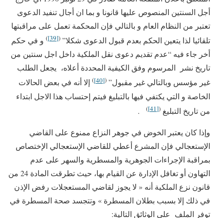
أجل السنتين المنصوص عليها قانونا و بما ان أجال تنفيد الدعوى
تعتبر من النظام العام و بالتالي فإن المحكمة تعمل على مراقبتها
)
[39]
(
تلقائيا لذا يتعين الحكم بعدم قبول الدعوى شكلا”
و في حكم
أخر جاء فيه “عدم تقديم دعوى نقل الملكية داخل اجل سنتين من
تاريخ نشر المرسوم وفق الكيفية المحددة أعلاه، يجعل الطلب
)
[40]
(
غير مؤسس وبالتالي غير مقبول”
إلا أنه في بعض الحالات
الخاصة و التي يكتفي فيها بالتبليغ فيتم إحتساب هذا الاجل ابتداء
)
[41]
(
من تاريخ التبليغ
.
وإذا كان يعتبر الخوض في جوهر النزاع ممنوع على القاضي
الإستعجالي فإن المشرع أعطي للقاضي الإستعجالي الإختصاص
بمراقبة الإجراءات الجوهرية والمسطرية والسهر على عدم
التهاون أو تغافل الإدارة عن القيام بها، حيث تطرقت المادة 24 من
قانون نزع الملكية أنه « لا يجوز لقاضي المستعجلات رفض الإذن
في ذلك إلا بسبب بطلان المسطرة » وتتجسد صحة المسطرة في
توفر الملف على الوثائق التالية: