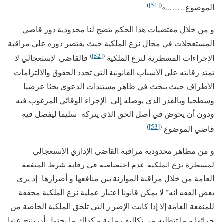
)
[51]
(
الموضوع……..»
و من خلال مقتضيات هذا الحكم يتضح لنا محدودية دور قاضي
المستعجلات في مجال نزع الملكية حيث يقتصر دوره على مراقبة
)
[52]
(
الإجراءات المسطرية لنزع الملكية
فالقاضي الإستعجالي لا
تمتد رقابته على الأسباب القانونية التي تحدد الحقوق والالتزامات
الأطراف حيث يبحث في ظاهر مستندات الدعوى بحثا عرضيا
وسطحيا وبالقدر الذي يوصله إلى الإجراء الوقائي المرغوب فيه
ودون أن يخوض في أصل الحق الذي يتركه سليما ليفصل فيه
)
[53]
(
قاضي الموضوع
و من مظاهر محدودية مراقبة القاضي الإداري الإستعجالي
لمسطرة نزع الملكية عدم اختصاصه في رقابة شرط المنفعة
العامة من خلال مراقبة الموازنة بين منافعها و أضرارها إذ يرى
بعض الفقه انه” لا يمكن قانونا اعتبار عملية نزع الملكية محققة
للمنفعة العامة إلا إذا كانت الإضرار التي تلحق الملكية الخاصة من
جرائها و ما تتطلبه من تكاليف مالية و كذلك ما يحتمل أن ينتج عنها