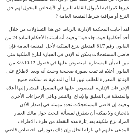
غيرها كمراقبة الأموال القابلة للنزع أو الأشخاص المخول لهم حق
النزع أو مراقبة شرط المنفعة العامة ?
لقد أجابت المحكمة الإدارية بالرباط عن هذا التساؤلات من خلال
أحد أحكامها حيث جاء فيه” وحيث أنه استنادا لأحكام المادة 24 من
القانون رقم 81/7 المتعلق بنزع الملكية لأجل المنفعة العامة فإن
قاضي المستعجلات يمكن له الإذن في الحيازة لنازع الملكية متى
تبين له بأن المسطرة المنصوص عليها في فصول 8،9،10،12 من
القانون أعلاه قد تمت بصورة صحيحة وحيث أنه وبعد الاطلاع على
الوثائق المعززة للطلب تبين لنا أن المدعية قد سلكت جميع
الإجراءات الإدارية المنصوص عليها في الفصول المشار إليها أعلاه
والمتمثلة في التعليق والإيداع والنشر وباقي الإجراءات الأخرى
وحيث إن قاضي المستعجلات تحدد مهمته في إصدار الأذن
بالحيازة ولا يمكنه أن يتطرق لمسألة البحث حول مالك العقار
المراد نزع ملكيته بعد إثارة هذه النقطة من طرف الاطراف
المدعى عليهم في نازلة الحال وإن ذلك يعود إلى اختصاص قاضي