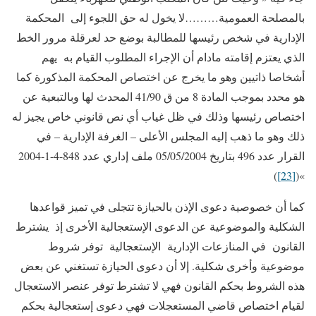
بالمصلحة العمومية………لا يخول له حق اللجوء إلى المحكمة
الإدارية في شخص رئيسها للمطالبة بوضع حد لعرقلة مرور الخط
الذي يعتزم إقامته مادام أن الإجراء المطلوب القيام به يهم
أشخاصا ذاتيين وهو ما يخرج عن اختصاص المحكمة المذكورة كما
هو محدد بموجب المادة 8 من ق 41/90 المحدث لها وبالتبعية عن
اختصاص رئيسها وذلك في ظل غياب أي نص قانوني خاص يجيز له
ذلك وهو ما ذهب إليه المجلس الأعلى – الغرفة الإدارية – في
القرار عدد 496 بتاريخ 05/05/2004 ملف إداري عدد 848-4-1-2004
)
[23]
»(
كما أن خصوصية دعوى الإذن بالحيازة تتجلى في تميز قواعدها
الشكلية والموضوعية عن الدعوى الإستعجالية الأخرى إذ يشترط
القانون في المنازعات الإدارية الإستعجالية توفر شروط
موضوعية وأخرى شكلية. إلا أن دعوى الحيازة تستغني عن بعض
هذه الشروط بحكم القانون فهي لا تشترط توفر عنصر الاستعجال
لقيام اختصاص قاضي المستعجلات فهي دعوى إستعجالية بحكم