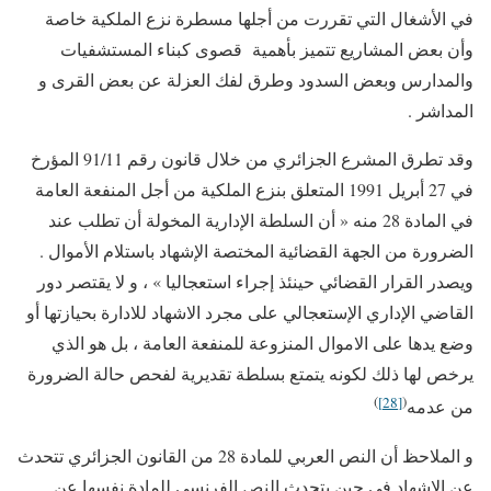
في الأشغال التي تقررت من أجلها مسطرة نزع الملكية خاصة
وأن بعض المشاريع تتميز بأهمية قصوى كبناء المستشفيات
والمدارس وبعض السدود وطرق لفك العزلة عن بعض القرى و
المداشر .
وقد تطرق المشرع الجزائري من خلال قانون رقم 91/11 المؤرخ
في 27 أبريل 1991 المتعلق بنزع الملكية من أجل المنفعة العامة
في المادة 28 منه « أن السلطة الإدارية المخولة أن تطلب عند
الضرورة من الجهة القضائية المختصة الإشهاد باستلام الأموال .
ويصدر القرار القضائي حينئذ إجراء استعجاليا » ، و لا يقتصر دور
القاضي الإداري الإستعجالي على مجرد الاشهاد للادارة بحيازتها أو
وضع يدها على الاموال المنزوعة للمنفعة العامة ، بل هو الذي
يرخص لها ذلك لكونه يتمتع بسلطة تقديرية لفحص حالة الضرورة
)
[28]
(
من عدمه
و الملاحظ أن النص العربي للمادة 28 من القانون الجزائري تتحدث
عن الإشهاد في حين يتحدث النص الفرنسي للمادة نفسها عن