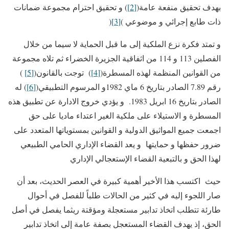
بهدف تحقيق منفعة عامة(
[2]
) و تحقيق احترام مجموعة ضمانات
ذات طابع إجرائي و موضوعي )
[3]
(
و تمتد فكرة نزع الملكية إلى ما قبل الحماية لا سيما من خلال
الفصلين 113 و 114 من اثفاقية الجزيرة الخضراء ثم تلاه مجموعة
من القوانين المنظمة لهذه المسطرة(
[4]
) توجت بالقانون(
[5]
)
رقم 7.89 الصادر بتاريخ 6 ماي 1982و المرسوم التطبيقي(
[6]
) له
الصادر بتاريخ 16 ابريل 1983. و يؤدي خروج الادارة عن تطبيق هذه
المسطرة و الاستيلاء على ملكية الغير اعتداء ماديا على حق
اجمعت جميع المواثيق الدولية و القوانين بمستوياتها المتعدد على
ضرور حفظها و حمايتها و يعد القضاء الإداري الحامي الطبيعي
لهذا الحق و بالتبعية القضاء الإستعجالي الإداري
حيث اكتسب هذا الأخير أهمية كبيرة في العصر الحديث، بعد أن
صار اللجوء إليه في كثير من الحالات طلباً للفصل في أحوال
طارئة تتطلب اتخاذ تدابير مستعجلة ومؤقتة ريثما يفصل في أصل
الحق، إذ يهدف القضاء المستعجل بصفة عامة إلى اتخاذ تدابير