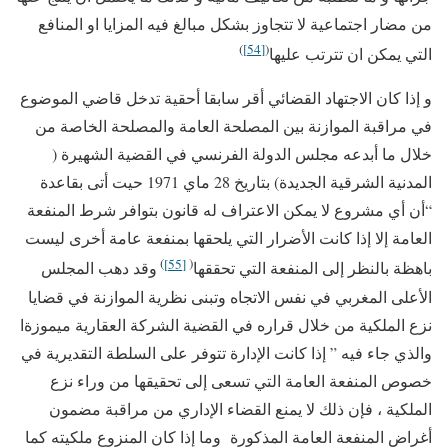
من مضار اجتماعية لا تتجاوز بشكل مبالغ فيه المزايا او المنافع
)
[54]
(
التي يمكن ان تترتب عليها
و إذا كان الاجتهاد القضائي أقر سابقا أحقية تدخل قاضي الموضوع
في مراقبة الموازنة بين المصلحة العامة والمصلحة الخاصة من
خلال ما أبدعه مجلس الدولة الفرنسي في القضية الشهيرة (
المدنية الشرقية الجديدة) بتاريخ 28 ماي 1971 حيت أتى بقاعدة
“أن أي مشروع لا يمكن الاعتراف له قانون بتوافر شرط المنفعة
العامة إلا إذا كانت الأضرار التي يلحقها بمنفعة عامة أخرى ليست
)
[55]
(
باهظة بالنظر إلى المنفعة التي تحققها
وقد دهب المجلس
الأعلى المغربي في نفس الاتجاه وتبنى نظرية الموازنة في قضايا
نزع الملكية من خلال قراره في القضية الشركة العقارية ميموزةا
والذي جاء فيه ” إذا كانت الإدارة تتوفر على السلطة التقديرية في
خصوص المنفعة العامة التي تسعى إلى تحقيقها من وراء نزع
الملكية ، فإن ذلك لا يمنع القضاء الإداري من مراقبة مضمون
أغراض المنفعة العامة المذكورة وما إذا كان المنزوع ملكيته كما