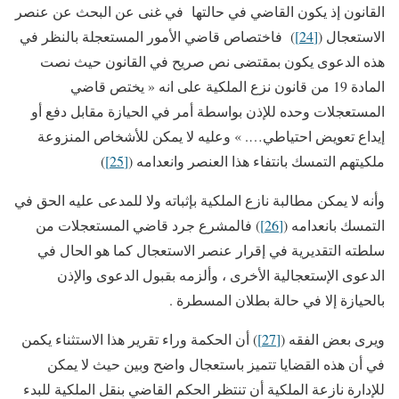
القانون إذ يكون القاضي في حالتها في غنى عن البحث عن عنصر
الاستعجال (
[24]
) فاختصاص قاضي الأمور المستعجلة بالنظر في
هذه الدعوى يكون بمقتضى نص صريح في القانون حيث نصت
المادة 19 من قانون نزع الملكية على انه « يختص قاضي
المستعجلات وحده للإذن بواسطة أمر في الحيازة مقابل دفع أو
إيداع تعويض احتياطي…. » وعليه لا يمكن للأشخاص المنزوعة
ملكيتهم التمسك بانتفاء هذا العنصر وانعدامه (
[25]
)
وأنه لا يمكن مطالبة نازع الملكية بإثباته ولا للمدعى عليه الحق في
التمسك بانعدامه (
[26]
) فالمشرع جرد قاضي المستعجلات من
سلطته التقديرية في إقرار عنصر الاستعجال كما هو الحال في
الدعوى الإستعجالية الأخرى ، وألزمه بقبول الدعوى والإذن
بالحيازة إلا في حالة بطلان المسطرة .
ويرى بعض الفقه (
[27]
) أن الحكمة وراء تقرير هذا الاستثناء يكمن
في أن هذه القضايا تتميز باستعجال واضح وبين حيث لا يمكن
للإدارة نازعة الملكية أن تنتظر الحكم القاضي بنقل الملكية للبدء