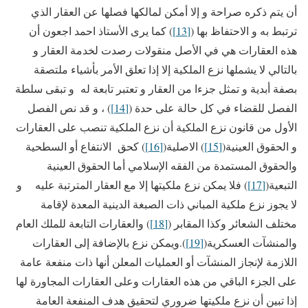
أن يتم ذكره صراحة و إلا أمكن لمالكها فصلها عن العقار الذي
ترتبط به و الاحتفاظ بها (
[13]
) كما يرى الأستاذ احمد اجعون أن
هذه العقارات هي في الأصل منقولات رصدت لخدمة العقار و
بالتالي لا يشملها نزع الملكية إلا إذا تعلق الأمر بأشياء ملتصقة
بصفة أبدية و تمثل جزءا من العقار و تعتبر تابعة له و تبقى سلطة
الفصل للقضاء في كل حالة على حدة (
[14]
) ، و قد نص الفصل
الأول من قانون نزع الملكية أن نزع الملكية تنصب على العقارات
و الحقوق العينية(
[15]
) الاصلية(
[16]
) كحق الانتفاع أو السطحية
والحقوق المستمدة من الفقه الإسلامي أما الحقوق العينية
التبعية(
[17]
) فلا يمكن نزع ملكيتها إلا مع العقار المترتبة عليه و
لا يجوز نزع ملكية المباني ذات الصبغة الدينية المعدة لإقامة
مختلف الشعائر وكذا المقابر (
[18]
) والعقارات التابعة للملك العام
والمنشآت العسكرية(
[19]
).ويمكن نزع بالإضافة إلى العقارات
اللازمة لإنجاز المنشآت أو العمليات المعلن أنها ذات منفعة عامة
على الجزء الباقي من هذه العقارات وعلى العقارات المجاورة لها
إذا تبين أن نزع ملكيتها ضروري لتحقيق هدف المنفعة العامة