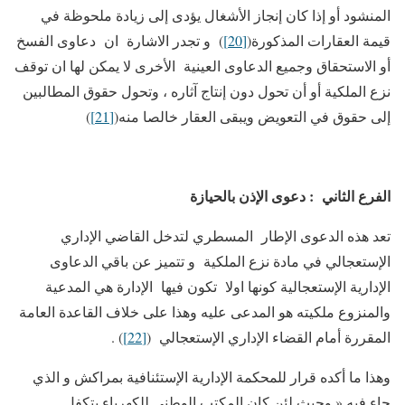
المنشود أو إذا كان إنجاز الأشغال يؤدى إلى زيادة ملحوظة في
قيمة العقارات المذكورة(
[20]
) و تجدر الاشارة ان دعاوى الفسخ
أو الاستحقاق وجميع الدعاوى العينية الأخرى لا يمكن لها ان توقف
نزع الملكية أو أن تحول دون إنتاج آثاره ، وتحول حقوق المطالبين
إلى حقوق في التعويض ويبقى العقار خالصا منه(
[21]
)
الفرع الثاني : دعوى الإذن بالحيازة
تعد هذه الدعوى الإطار المسطري لتدخل القاضي الإداري
الإستعجالي في مادة نزع الملكية و تتميز عن باقي الدعاوى
الإدارية الإستعجالية كونها اولا تكون فيها الإدارة هي المدعية
والمنزوع ملكيته هو المدعى عليه وهذا على خلاف القاعدة العامة
المقررة أمام القضاء الإداري الإستعجالي (
[22]
) .
وهذا ما أكده قرار للمحكمة الإدارية الإستئنافية بمراكش و الذي
جاء فيه « وحيث لئن كان المكتب الوطني للكهرباء يتكفل