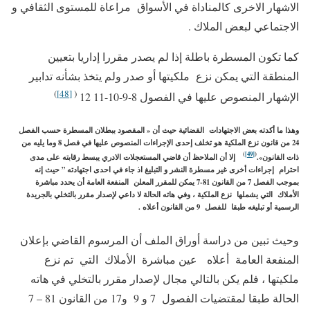
الاشهار الاخرى كالمناداة في الأسواق مراعاة للمستوى الثقافي و
الاجتماعي لبعض الملاك .
كما تكون المسطرة باطلة إذا لم يصدر مقررا إداريا بتعيين
المنطقة التي يمكن نزع ملكيتها أو صدر ولم يتخذ بشأنه تدابير
)
[48]
(
الإشهار المنصوص عليها في الفصول 8-9-10-11 12
وهذا ما أكدته بعض الاجتهادات القضائية حيث أن « المقصود ببطلان المسطرة حسب الفصل
24 من قانون نزع الملكية هو تخلف إحدى الإجراءات المنصوص عليها في فصل 8 وما يليه من
)
[49]
(
ذات القانون».
إلا أن الملاحظ أن قاضي المستعجلات الادري يبسط رقابته على مدى
احترام إجراءات أخرى غير مسطرة النشر و التبليغ اذ جاء في احدى اجتهادته ” حيث إنه
بموجب الفصل 7 من القانون 81-7 يمكن للمقرر المعلن المنفعة العامة أن يحدد مباشرة
الأملاك التي يشملها نزع الملكية ، وفي هاته الحالة لا داعي لإصدار مقرر بالتخلي بالجريدة
الرسمية أو تبليغه طبقا للفصل 9 من القانون أعلاه .
وحيث تبين من دراسة أوراق الملف أن المرسوم القاضي بإعلان
المنفعة العامة أعلاه عين مباشرة الأملاك التي تم نزع
ملكيتها ، فلم يكن بالتالي مجال لإصدار مقرر بالتخلي في هاته
الحالة طبقا لمقتضيات الفصول 7 و 9 و17 من القانون 81 – 7