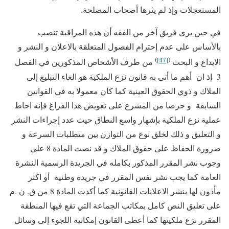
المستعجلات وإذ لم يثرها أصحاب المصلحة.
في حين يرى فريق آخر من الفقه أن هذه المراقبة تنصب
بالأساس على عدم إحترام الفصول المتعلقة بالاعلان و النشر و
)
[47]
(
الايداع و البحث
من طرف الأشخاص المذكورين في الفصل
3 إذ ان أهم ما أتى به قانون نزع الملكية هو الغاء التبليغ إلى
الملاك و ذوي الحقوق العينية كما كان معمولا به في القوانين
السابقة و حرصا من المشرع على تعويض هذا الفراغ فإنه احاط
عملية نزع الملكية بإشهار واسع النطاق حيث عدد إجراءات النشر
و التعليق و ذلك لخلق نوع من التوازن بين متطلبات السرعة و
ضرورة الحفاظ على حقوق الملاك و قد نصت المادة 8 على
وجوب نشر المقرر المذكور بكامله في الجريدة الرسمية النشرة
العامة كما يجب نشر نفس المقرر في جريدة وطنية أو اكثر
مأذون لها بنشر الاعلانات القانونية كما أكدت المادة 8 من ق. ن .م
على تعليق النص كامل بمكاتب الجماعة التي تقع فيها المنطقة
المقرر نزع ملكيتها كما أعطى القانون إمكانية اللجوء إلى وسائل