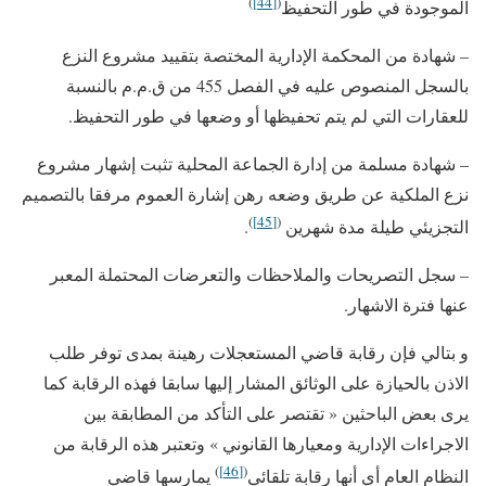
)
[44]
(
الموجودة في طور التحفيظ
– شهادة من المحكمة الإدارية المختصة بتقييد مشروع النزع
بالسجل المنصوص عليه في الفصل 455 من ق.م.م بالنسبة
للعقارات التي لم يتم تحفيظها أو وضعها في طور التحفيظ.
– شهادة مسلمة من إدارة الجماعة المحلية تثبت إشهار مشروع
نزع الملكية عن طريق وضعه رهن إشارة العموم مرفقا بالتصميم
)
[45]
(
التجزيئي طيلة مدة شهرين
.
– سجل التصريحات والملاحظات والتعرضات المحتملة المعبر
عنها فترة الاشهار.
و بتالي فإن رقابة قاضي المستعجلات رهينة بمدى توفر طلب
الاذن بالحيازة على الوثائق المشار إليها سابقا فهذه الرقابة كما
يرى بعض الباحثين « تقتصر على التأكد من المطابقة بين
الاجراءات الإدارية ومعيارها القانوني » وتعتبر هذه الرقابة من
)
[46]
(
النظام العام أي أنها رقابة تلقائي
يمارسها قاضي