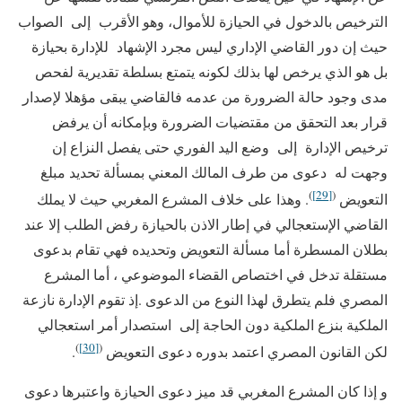
الترخيص بالدخول في الحيازة للأموال، وهو الأقرب إلى الصواب
حيث إن دور القاضي الإداري ليس مجرد الإشهاد للإدارة بحيازة
بل هو الذي يرخص لها بذلك لكونه يتمتع بسلطة تقديرية لفحص
مدى وجود حالة الضرورة من عدمه فالقاضي يبقى مؤهلا لإصدار
قرار بعد التحقق من مقتضيات الضرورة وبإمكانه أن يرفض
ترخيص الإدارة إلى وضع اليد الفوري حتى يفصل النزاع إن
وجهت له دعوى من طرف المالك المعني بمسألة تحديد مبلغ
)
[29]
(
التعويض
. وهذا على خلاف المشرع المغربي حيث لا يملك
القاضي الإستعجالي في إطار الاذن بالحيازة رفض الطلب إلا عند
بطلان المسطرة أما مسألة التعويض وتحديده فهي تقام بدعوى
مستقلة تدخل في اختصاص القضاء الموضوعي ، أما المشرع
المصري فلم يتطرق لهذا النوع من الدعوى .إذ تقوم الإدارة نازعة
الملكية بنزع الملكية دون الحاجة إلى استصدار أمر استعجالي
)
[30]
(
لكن القانون المصري اعتمد بدوره دعوى التعويض
.
و إذا كان المشرع المغربي قد ميز دعوى الحيازة واعتبرها دعوى