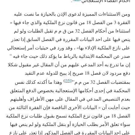
أحكام القضاء الإستعجالي
.
ومن الاستثناءات المميزة لدعوى الإذن بالحيازة ما نصت عليه
الفقرة 3 من الفصل 18 من قانون نزع الملكية والذي جاء فيها «
استثناءا من أحكام الفصل 32 من ق م م تقبل الطلبات ولو لم
ينص فيها على احد البيانات المقررة في الفصل السابق إذا تعذر
على نازع الملكية الإدلاء بها» ، وقد ورد في حيثيات أمر إستعجالي
صدر عن المحكمة الابتدائية بالرباط ما يؤكد ذلك حيث جاء فيه ”
إن ما تدرع به أحد المدعي عليهم من أن المقال غير مقبول شكلا
دفع مردود لان فصل 18 صريح إذ يبيح للدولة عدم التقيد
)
[35]
(
بمقتضيات الفصل 32 من م.م”
وهذا ما أكدته كذلك نفس
المحكمة في إحدى أحكامها الإستعجالية بخصوص الدفع المتعلق
بعدم التنصيص المدعي في المقال على مهن الأطراف وأهليتهم
حيث أجابت أن « البيانات الأخرى الناقصة فإن الفقرة الثالثة من
الفصل 18 من قانون نزع الملكية تسمح بقبول طلبات نزع الملكية
سواء تعلق الأمر بطلب الحيازة أو بنقل الملكية ولو لم ينص فيها
على احد البيانات المقررة في الفصل المذكور إذا تعذر على نازع