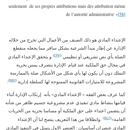
seulement de ses propres attributions mais des attribution même
de l’autorité administrative »
[58]
الإعتداء المادي هو ذلك الصنف من الأعمال التي تخرج من خلاله
الإدارة عن إطار مبدأ الشرعية بشكل سافر مما يجعله منقطع
)
[59]
(
الصلة بأي نص تشريعي أو تنظيمي
و يتحقق الإعتداء المادي
في مجال حق الملكية عند قيام الإدارة بتصرف يمس بحرية
التملك دون أن يكون لها بأي شكل من الأشكال صلة بالممارسة
)
[60]
(
المشروعة للامتيازات القانونية الممنوحة لها كسلطة إدارية
.
كما عرف بعض الفقه « الإعتداء المادي» بأنه إرتكاب الإدارة أثناء
قيامها بنشاط مادي تنفيذي عدم مشروعية جسيم ظاهر من شأنه
أن يتضمن اعتداء على حق الملكية أو مساسا بحرية من الحريات
)
[61]
(
العامة»
.وانطلاقا من هذا التعريف يتضح لنا أن الإعتداء
المادي عنصران أساسيان : العنصر الاول يتمثل في التنفيذ المادي