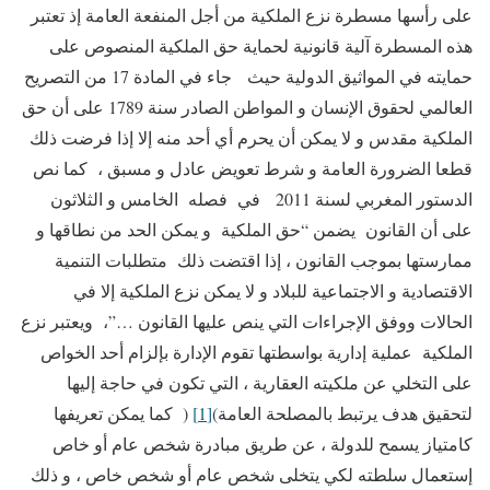
على رأسها مسطرة نزع الملكية من أجل المنفعة العامة إذ تعتبر
هذه المسطرة آلية قانونية لحماية حق الملكية المنصوص على
حمايته في المواثيق الدولية حيث جاء في المادة 17 من التصريح
العالمي لحقوق الإنسان و المواطن الصادر سنة 1789 على أن حق
الملكية مقدس و لا يمكن أن يحرم أي أحد منه إلا إذا فرضت ذلك
قطعا الضرورة العامة و شرط تعويض عادل و مسبق ، كما نص
الدستور المغربي لسنة 2011 في فصله الخامس و الثلاثون
على أن القانون يضمن “حق الملكية و يمكن الحد من نطاقها و
ممارستها بموجب القانون ، إذا اقتضت ذلك متطلبات التنمية
الاقتصادية و الاجتماعية للبلاد و لا يمكن نزع الملكية إلا في
الحالات ووفق الإجراءات التي ينص عليها القانون …”، ويعتبر نزع
الملكية عملية إدارية بواسطتها تقوم الإدارة بإلزام أحد الخواص
على التخلي عن ملكيته العقارية ، التي تكون في حاجة إليها
لتحقيق هدف يرتبط بالمصلحة العامة)
[1]
( كما يمكن تعريفها
كامتياز يسمح للدولة ، عن طريق مبادرة شخص عام أو خاص
إستعمال سلطته لكي يتخلى شخص عام أو شخص خاص ، و ذلك