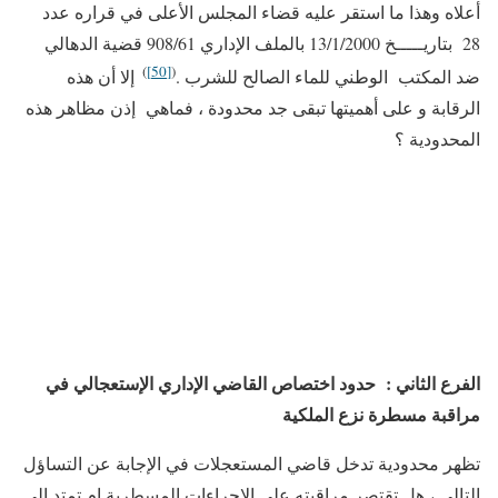
أعلاه وهذا ما استقر عليه قضاء المجلس الأعلى في قراره عدد
28 بتاريـــــخ 13/1/2000 بالملف الإداري 908/61 قضية الدهالي
)
[50]
(
ضد المكتب الوطني للماء الصالح للشرب .
إلا أن هذه
الرقابة و على أهميتها تبقى جد محدودة ، فماهي إذن مظاهر هذه
المحدودية ؟
الفرع الثاني : حدود اختصاص القاضي الإداري الإستعجالي في
مراقبة مسطرة نزع الملكية
تظهر محدودية تدخل قاضي المستعجلات في الإجابة عن التساؤل
التالي ، هل تقتصر مراقبته على الإجراءات المسطرية ام تمتد إلى