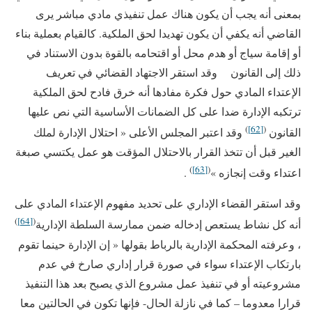
بمعنى أنه يجب أن يكون هناك عمل تنفيذي مادي مباشر يرى
القاضي أنه يكفي أن يكون تهديدا لحق الملكية. كالقيام بعملية بناء
أو إقامة سياج أو هدم محل أو اقتحامه بالقوة بدون الاستناد في
ذلك إلى القانون وقد استقر الاجتهاد القضائي في تعريف
الإعتداء المادي حول فكرة مفادها أنه خرق فادح لحق الملكية
ترتكبه الإدارة ضدا على كل الضمانات الأساسية التي نص عليها
)
[62]
(
القانون
وقد اعتبر المجلس الأعلى « احتلال الإدارة لملك
الغير قبل أن تتخذ القرار بالاحتلال المؤقت هو عمل يكتسي صبغة
)
[63]
(
اعتداء وقت إنجازه »
.
وقد استقر القضاء الإداري على تحديد مفهوم الإعتداء المادي على
)
[64]
(
أنه كل نشاط يستعص إدخاله ضمن ممارسة السلطة الإدارية
، وعرفته المحكمة الإدارية بالرباط بقولها « إن الإدارة حينما تقوم
بارتكاب الإعتداء سواء في صورة قرار إداري صارخ في عدم
مشروعيته أو في تنفيذ عمل مشروع الذي يصبح بعد هذا التنفيذ
قرارا معدوما – كما في نازلة الحال- فإنها تكون في الحالتين معا