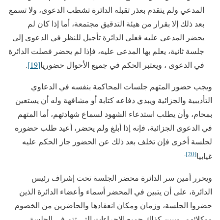
المدعي ولم يتقدم بعذر تقبله الدائرة تشطب الدعوى، ولا تسمع
بعد ذلك إلا بقرار من هيئة التدقيق مجتمعة، أما إذا كان لم
يحضر المدعى عليه فعلى الدائرة تأجيل للنظر في الدعوى إلى
جلسة ثانية، يعلم بها المدعى عليه، فإذا لم يحضر فصلت الدائرة
في الدعوى ، ويعتبر الحكم في جميع الأحوال حضوريا
[19]
.
ويجب حضور المتهم جلسات المحاكمة بنفسه في الدعاوي
التأديبية والجزائية ويبدي دفاعه كتابة أو مشافهة وله أن يستعين
بمحام، وأن يطلب استدعاء الشهود لسماع شهادتهم، أما المتهم
في الدعوى الجزائية، فإنه إذا أبلغ ولم يحضر، أعيد طلب حضوره
لجلسة أخرى فإن تخلف بعد ذلك عن الحضور جاز الحكم عليه
.
[20]
غيابيا
ويحرر أمين سر الدائرة محضر الجلسة تحت إشراف رئيس
الدائرة، على أن يتبين في المحضر أسماء وأعضاء الدائرة الذين
حضروا الجلسة، وزمان ومكان انعقادها والحاضرين من الخصوم
ووكلائهم، ويبين كذلك جميع الإجراءات التي تتم في الجلسة