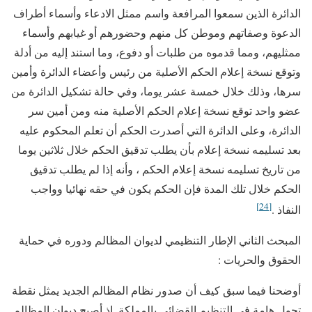
الدائرة الذين سمعوا المرافعة واسم ممثل الادعاء وأسماء أطراف
الدعوة وصفاتهم وموطن كل منهم وحضورهم أو غيابهم وأسماء
ممثليهم، ومما قدموه من طلبات أو دفوع، وما استند إليه من أدلة
وتوقع نسخة إعلام الحكم الأصلية من رئيس وأعضاء الدائرة وأمين
سرها، وذلك خلال خمسة عشر يوما، وفي حالة تشكيل الدائرة من
عضو واحد توقع نسخة إعلام الحكم الأصلية منه ومن أمين سر
الدائرة، وعلى الدائرة التي أصدرت الحكم أن تعلم المحكوم عليه
بعد تسليمه نسخة إعلام بأن يطلب تدقيق الحكم خلال ثلاثين يوما
من تاريخ تسليمه نسخة إعلام الحكم ، وأنه إذا لم يطلب تدقيق
الحكم خلال تلك المدة فإن الحكم يكون في حقه نهائيا وواجب
[24]
النفاذ .
المبحث الثاني الإطار التنظيمي لديوان المظالم ودوره في حماية
الحقوق والحريات :
أوضحنا فيما سبق كيف أن صدور نظام المظالم الجديد يمثل نقطة
تحول هامة في التنظيم القضائي بالمملكة. إذ أصبح ديوان المظالم