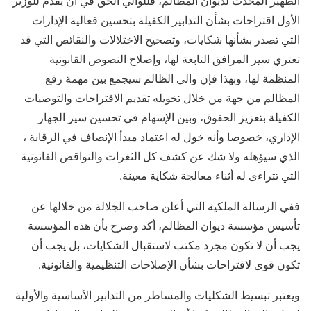
الظهير المحدث لديوان المظالم، فللوالي الحق في أن يقدم للوزير
الأول اقتراحات بشأن التدابير الكفيلة بتحسين فعالية الإدارات
التي تصدر بشأنها شكايات، وتصحيح الاختلالات والنقائص التي قد
تعتري سير المرافق التابعة لها، وإصلاح النصوص القانونية
المنظمة لها، وبهذا فإن والي الظالم سيجمع بين مهمة رفع
المظالم من جهة من خلال تخويله تقديم الاقتراحات والتوصيات
الكفيلة بتعزيز الحقوق، وبين الإسهام في تحسين سير الجهاز
الإداري، خصوصا وأنه خول له اعتماد مبدأ الإنصاف في الرقابة ،
الذي سيؤهله ولا شك عن كشف كل الثغرات والنواقص القانونية
التي تتراءى له أثناء معالجة شكاية معينة.
ففي الرسالة الملكية التي أعلن صاحب الجلالة من خلالها عن
تأسيس مؤسسة ديوان المظالم، أكد وصرح بأن هذه المؤسسة
يجب أن لا تكون مجرد مكتب لاستقبال الشكايات، بل يجب أن
تكون قوى لاقتراحات بشأن الإصلاحات التنظيمية والقانونية.
ويعتبر تبسيط الشكليات والمساطر من التدابير الأساسية والأولية