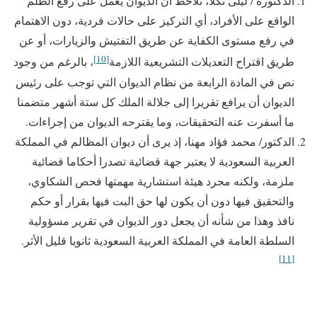
الدكتورة / ليلى تكلا، تلاحظ أن الديوان يعمل على رفع الظلم
الواقع على الأفراد، أي التركيز على حالات فردية، دون الاهتمام
في رفع مستوى الكفاية عن طريق التفتيش والزيارات، أو عن
[10]
طريق اقتراح التعديلات التشريعية اللازمة
، بالرغم من وجود
نص في المادة الرابعة من نظام الديوان التي توجب على رئيس
الديوان أن يرافع تقريرا إلى جلالة الملك كل ستة أشهر متضمنا
ما أسفرت عنه التحقيقات، وما يقترحه الديوان من إجراءات.
الدكتور/ محمد فؤاد مهنا، إذ يرى أن ديوان المظالم في المملكة
العربية السعودية لا يعتبر جهة قضائية تصدرا أحكاما قضائية
ملزمة، ولكنه مجرد هيئة استشارية مهمتها فحص الشكاوي،
والتحقيق فيها دون أن يكون لها حق البت فيها بقرار أو حكم
نافذ وهذا من شأنه أن يجعل دور الديوان في تقرير مسؤولية
السلطة العامة في المملكة العربية السعودية ثانويا قليل الأثر.
[11]