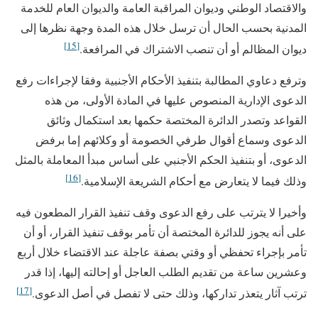
والاقتصاد الوطني وديوان المراقبة العامة والديوان العام للخدمة
المدنية بحسب الحال أن ترسل خلال هذه المدة وجهة نظرها إلى
[15]
ديوان المظالم أو أن تنصب الاشتراك في المرافعة.
وترفع دعاوي المطالبة بتنفيذ الأحكام الأجنبية وفقا لإجراءات رفع
الدعوى الإدارية المنصوص عليها في المادة الأولى، من هذه
القواعد وتصدر الدائرة المختصة حكمها بعد استكمال وثائق
الدعوى وسماع أقوال طرفي الخصومة أو وكلائهم إما برفض
الدعوى، أو بتنفيذ الحكم الأجنبي على أساس مبدأ المعاملة بالمثل
[16]
وذلك فيما لا يتعارض مع أحكام الشريعة الإسلامية.
وأخيرا لا يترتب على رفع الدعوى وقف تنفيذ القرار المطعون فيه
على أنه يجوز للدائرة المختصة أن تأمر بوقف تنفيذ القرار، أو أن
تأمر بإجراء تحفظي أو وقتي بصفة عاجلة عند الاقتضاء خلال أربع
وعشرين ساعة من تقديم الطلب العاجل أو إحالته إليها، إذا قدر
[17]
ترتب آثار يتعذر تداركها، وذلك حتى لا تفصل في أصل الدعوى.