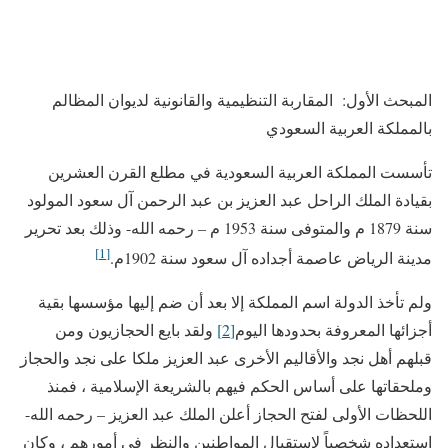
المبحث الأول: المقاربة التنظيمية والقانونية لديوان المظالم
بالمملكة العربية السعودي
تأسست المملكة العربية السعودية في مطلع القرن العشرين
بقيادة الملك الراحل عبد العزيز بن عبد الرحمن آل سعود المولود
سنة 1879 م والمتوفى سنة 1953 م – رحمه الله- وذلك بعد تحرير
[1]
مدينة الرياض عاصمة أجداده آل سعود سنة 1902م.
ولم تأخذ الدولة اسم المملكة إلا بعد أن ضم إليها مؤسسها بقية
أجزائها المعروفة بحدودها اليوم
[2]
ولقد بايع الحجازيون ومن
قبلهم أهل نجد والأقاليم الأخرى عبد العزيز ملكا على نجد والحجاز
وملحقاتها على أساس الحكم فيهم بالشريعة الإسلامية ، فمنذ
اللحظات الأولى لفتح الحجاز أعلن الملك عبد العزيز – رحمه الله-
استعداده شخصياً لاستقبال المواطنين والنظر في أمورهم ، وكان