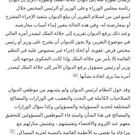
رئاسة مجلس الوزراء وعلى الوزير أو الرئيس المختص خلال
أسبوعين من استلام التقرير أن يبلغ الديوان بتنفيذ الإجراء المقترح
أو بمعارضته له، وفي هذه الحالة يتعين إبداء أسباب معارضته
وعند ذلك يرفع الديوان تقريره إلى جلالة الملك ليصدر أمره العالي
في موضوع التقرير، ولا يجوز للديوان أن يقترح على وزير أو رئيس
مختص فرض عقوبة، أو اتخاذ إجراء غير منصوص عليه في النظم
القائمة إلا بآمر من جلالة الملك وإذا كانت الشكوى موجهة إلى
وزير أو رئيس مسؤول يرفع الديوان الأمر إلى جلالة الملك ليصدر
[4]
أمره بما يرى اتخاذه بشأنها .
وقد خول النظام لرئيس الديوان ولم ينتدبهم من موظفي الديوان
الصلاحيات الكاملة في البحث والتعقيب في الوزارات والمصالح
المختلفة لتحديد المسؤولية والمسؤولين وكذا سؤال الوزارات
والمصالح في هذا الشأن واستدعاء الموظفين المسؤولين للتحقيق
معهم عند اللزوم والاقتضاء وتفتيشهم ، وتفتيش منازلهم مع
[5]
مراعاة ما تقضي به الأنظمة القائمة بالنسبة لحرية المساكن .