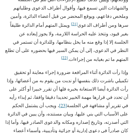
والشهادات التي تسمع فيها، وأقوال أطراف الدعوى وطلباتهم
وملخص دفاعهم، ويوقع المحضر من قبل أعضاء الدائرة، وأمين
[21]
سرها ومن أطراف الدعوى
ويمثل المتهم أمام الدائرة طليقاً
بغير قيود، وتتخذ عليه الحراسة اللازمة، ولا يجوز إبعاده عن
الجلسة إلا إذا وقع منه ما يخل بنظامها، وللدائرة أن تستمر في
النظر في الدعوى، إلى أن يمكن السير فيها بحضوره على أن تطلع
[22]
المتهم ما تم بغيابه من إجراءات.
وإذا رأت الدائرة أثناء المرافعة ضرورة إجراء معاينة أو تحقيق
تكميلي باشرت ذلك بنفسها أو ندبت من يقوم به من أعضائها، وإذا
رأت الدائرة أيضا الاستعانة بخبره فلها أن تقرر خبيرا أو أكثر على
أن تحدد في قرارها مهمة الخبير تحديدا دقيقا وافقا، ثم إبداء رأيه
في تقرير أو مشافهة في الجلسة
[23]
، ويجب أن يشتمل الحكم
على الأسباب التي بني عليها، وبيان مستنده، وأن يبين في الدائرة
التي أصدرته، وتاريخ إصداره ومكانه والدعوى الصادر فيها، وأما إذا
كان صادراً في دعوى إدارية أو جزائية وتأديبية، وأسماء أعضاء