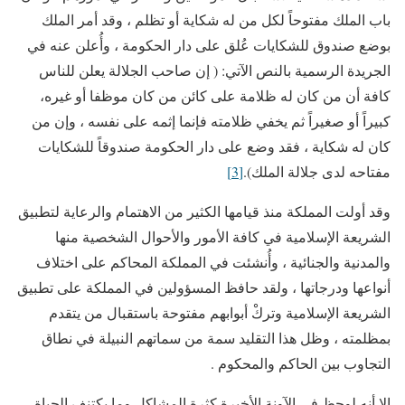
باب الملك مفتوحاً لكل من له شكاية أو تظلم ، وقد أمر الملك
بوضع صندوق للشكايات عُلق على دار الحكومة ، وأُعلن عنه في
الجريدة الرسمية بالنص الآتي: ( إن صاحب الجلالة يعلن للناس
كافة أن من كان له ظلامة على كائن من كان موظفا أو غيره،
كبيراً أو صغيراً ثم يخفي ظلامته فإنما إثمه على نفسه ، وإن من
كان له شكاية ، فقد وضع على دار الحكومة صندوقاً للشكايات
مفتاحه لدى جلالة الملك).
[3]
وقد أولت المملكة منذ قيامها الكثير من الاهتمام والرعاية لتطبيق
الشريعة الإسلامية في كافة الأمور والأحوال الشخصية منها
والمدنية والجنائية ، وأُنشئت في المملكة المحاكم على اختلاف
أنواعها ودرجاتها ، ولقد حافظ المسؤولين في المملكة على تطبيق
الشريعة الإسلامية وتركْ أبوابهم مفتوحة باستقبال من يتقدم
بمظلمته ، وظل هذا التقليد سمة من سماتهم النبيلة في نطاق
التجاوب بين الحاكم والمحكوم .
إلا أنه لوحظ في الآونة الأخيرة كثرة المشاكل وما يكتنف الحياة