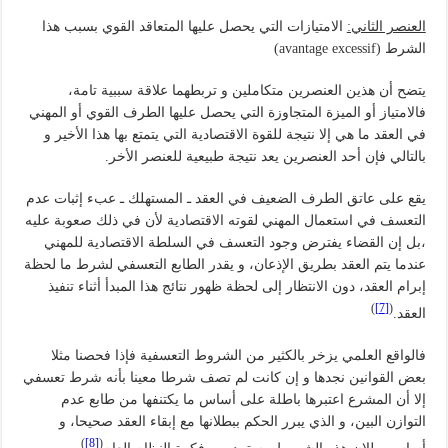
العنصر الثاني:
الامتيازات التي يحصل عليها المتعاقد القوي بسبب هذا
الشرط (avantage excessif)
يتضح أن هذين العنصرين متكاملين و تربطهما علاقة سببية تامة،
فالامتياز أو الميزة المتجاوزة التي يحصل عليها الطرف القوي أو المهني
في العقد ما هي إلا نتيجة للقوة الاقتصادية التي يتمتع بها هذا الأخير و
بالتالي فإن أحد العنصرين يعد نتيجة طبيعية للعنصر الأخر.
يقع على عاتق الطرف الضعيف في العقد ـ المستهلك ـ عبء إثبات عدم
التعسف في استعمال المهني لقوته الاقتصادية لأن في ذلك صعوبة عليه
،بل إن القضاء يفترض وجود التعسف في السلطة الاقتصادية للمهني
عندما يتم العقد بطريق الإذعان، و يقدر الطابع التعسفي لشرط ما لحظة
إبرام العقد، دون الانتظار إلى لحظة ظهور نتائج هذا المبدأ أثناء تنفيذ
)
[7]
(
العقد.
فالواقع العلمي يزخر بالكثير من الشروط التعسفية فإذا فحصنا مثلا
بعض القوانين نجدها و إن كانت لم تصف شرطا معينا بأنه شرط تعسفي
إلا أن المشرع اعتبرها باطلة على أساس ما يكتنفها من طابع عدم
التوازن البين، و الذي يبرر الحكم ببطلانها مع إبقاء العقد صحيحا، و
)
[8]
(