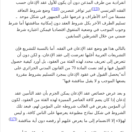
انفرادية من طرف المذعن دون أن يكون للأول عقد الإذعان حسب
)
[16]
(
)
[15]
(
الفقه الفرنسي
عبر توافر عنصرين
وضع شروط التعاقد
مسبقا من أحد الأطراف و عرضها على الجمهور في شكل موحد ـ
تسليم الطرف الآخر بكل شروط العقد دون إمكانية مناقشتها أما شرط
وجوب الموجب في وضعية المتفوق اقتصاديا فيمكن اعتباره شرط
ضمني من خلال الشرطين السابقين.
بالتالي هذا هو وضع عقد الإذعان في الفقه. أما بالنسبة للتشريع فإن
التشريعات العربية أغلبها تعرضت إلى عقد الإذعان، و لكن دون أن
تتعرض إلى تعريف محدد لهذه الفئة من العقود، بل أورد كيفية حصول
القبول فيها و لقد نصت المادة 70 من القانون المدني الجزائري على
أنه”يحصل القبول في عقود الإذعان بمجرد التسليم بشروط مقررة
يضعها الموجب و لا يقبل مناقشة فيها”
و بعد عرض خصائص عقد الإذعان يمكن الجزم بأن عقد التأمين عقد
إذعان إذا كان يضم كافة العناصر المميزة لهذه الفئة من العقود، لكون
أن المؤمن يفرض في الغالب شروطه على المؤمن لهم، فبعد تلك
الشروط في شكل نماذج مطبوعة يعرضها على الناس كافة، و ليس
)
[17]
(
لهؤلاء إلا الانضمام إلى ما يعرض عليهم أو رفضه دون أية مناقشة.