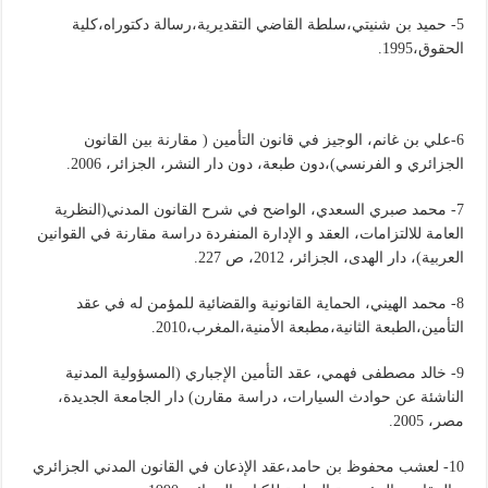
5- حميد بن شنيتي،سلطة القاضي التقديرية،رسالة دكتوراه،كلية
الحقوق،1995.
6-علي بن غانم، الوجيز في قانون التأمين ( مقارنة بين القانون
الجزائري و الفرنسي)،دون طبعة، دون دار النشر، الجزائر، 2006.
7- محمد صبري السعدي، الواضح في شرح القانون المدني(النظرية
العامة للالتزامات، العقد و الإدارة المنفردة دراسة مقارنة في القوانين
العربية)، دار الهدى، الجزائر، 2012، ص 227.
8- محمد الهيني، الحماية القانونية والقضائية للمؤمن له في عقد
التأمين،الطبعة الثانية،مطبعة الأمنية،المغرب،2010.
9- خالد مصطفى فهمي، عقد التأمين الإجباري (المسؤولية المدنية
الناشئة عن حوادث السيارات، دراسة مقارن) دار الجامعة الجديدة،
مصر، 2005.
10- لعشب محفوظ بن حامد،عقد الإذعان في القانون المدني الجزائري