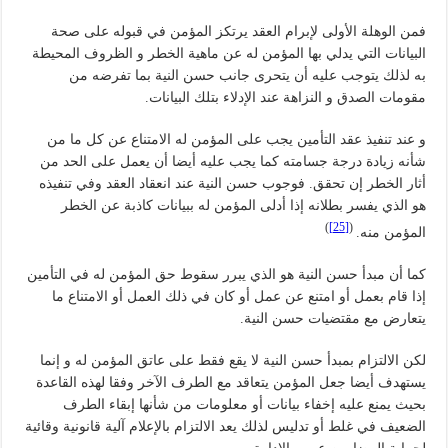
فمن الوهلة الأولى لإبرام العقد يرتكز المؤمن في قبوله على صحة
البيانات التي يدلي بها المؤمن له عن ماهية الخطر و الظروف المحيطة
به لذلك يتوجب عليه أن يتحرى جانب حسن النية بما تفرضه من
مقومات الصدق و النزاهة عند الإدلاء بتلك البيانات.
و عند تنفيذ عقد التأمين يجب على المؤمن له الامتناع عن كل ما من
شأنه زيادة درجة جسامته كما يجب عليه أيضا أن يعمل على الحد من
أثار الخطر إن تحقق. فوجوب حسن النية عند انعقاد العقد وفي تنفيذه
هو الذي يفسر بطلانه إذا أدلى المؤمن له ببيانات كاذبة عن الخطر
)
[25]
(
المؤمن منه.
كما أن مبدأ حسن النية هو الذي يبرر سقوط حق المؤمن له في التأمين
إذا قام بعمل أو امتنع عن عمل أو كان في ذلك العمل أو الامتناع ما
يتعارض مع مقتضيات حسن النية.
لكن الالتزام بمبدأ حسن النية لا يقع فقط على عاتق المؤمن له و إنما
يستهدف أيضا جعل المؤمن يتعاقد مع الطرف الآخر وفقا لهذه القاعدة
بحيث يمنع عليه إخفاء بيانات أو معلومات من شأنها إبقاء الطرف
الضعيف في غلط أو تدليس لذلك يعد الالتزام بالإعلام آلية قانونية وقائية