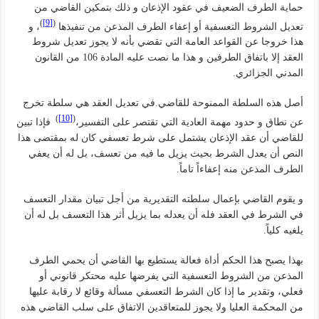
حماية الطرف الضعيف في عقود الإذعان و ذلك بتمكين القاضي من
)
[9]
(
تعديل الشروط التعسفية أو إعفاء الطرف المذعن من تنفيذها
، و
هذا خروجا عن القواعد العامة التي تقضي بأنه لا يجوز تعديل شروط
العقد إلا باتفاق الطرفين و هذا ما نصت عليه المادة 106 من القانون
المدني الجزائري.
أصل هذه السلطة الممنوحة للقاضي.في تعديل العقد هي سلطة تخرج
)
[10]
(
عن نطاق و حدود مهمة العادية التي تقتصر على التفسير،
فإذا تبين
للقاضي أن عقد الإذعان يشتمل على شرط تعسفي كان له بمقتضى هذا
النص أن يعدل الشرط بحيث يزيل ما فيه من تعسف، بل له أن يعفي
الطرف المذعن منه إعفاءاً تاماً.
و يقوم القاضي بإعمال سلطته التقديرية من أجل تبيان مقدار التعسف
في الشرط في العقد فله أن يعدله بما يزيل أثر هذا التعسف بل له أن
يلغيه كلياً.
بهذا يصبح هذا الحكم أداة فعالة يستطيع بها القاضي أن يحمي الطرف
المذعن من الشروط التعسفية التي يفرضها عليه محتكر قانوني أو
فعلي، وتقدير ما إذا كان الشرط التعسفي مسألة وقائع لا رقابة عليها
من المحكمة العليا ولا يجوز للمتعاقدين الاتفاق على سلب القاضي هذه