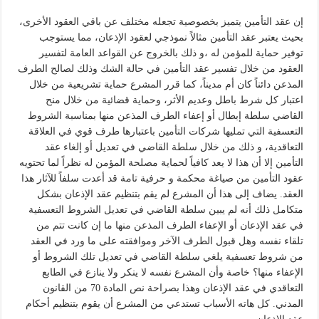
إن عقد التأمين يتميز بخصوصية تجعله مختلف عن باقي العقود الأخرى،
بحيث يعتبر عقد التأمين مثالاً نموذجي لعقود الإذعان، مما يستوجب
توفير حماية للمؤمن له ،و ذلك بالخروج عن القواعد العامة لتفسير
العقود من خلال تفسير عقد التأمين في حالة الشك وذلك لصالح الطرف
المذعن دائناً كان أم مديناً، كما قرر المشرع حماية تشريعية من خلال
اعتبار كل شرط باطل وعديم الأثر، وحماية قضائية من خلال منح
القاضي سلطة إبطال أو إعفاء الطرف المذعن منها بمناسبة الشروط
التعسفية التي تمليها شركات التأمين باعتبارها طرف قوي في العلاقة
التعاقدية، و ذلك من خلال سلطة القاضي في تعديل أو إلغاء عقد
التأمين إلا أن هذا لا يعد كافياً لحماية مصلحة المؤمن له نظراً لما تحتويه
عقود التأمين من صياغة محكمة و حرفية تامة قد أعدت سلفاً للآثار هذا
العقد. يضاف إلى هذا أن المشرع لم يقم بتنظيم عقد الإذعان بشكل
متكامل ذلك أنه لم يبين سلطة القاضي في تعديل الشروط التعسفية
في عقد الإذعان أو الإعفاء الطرف المذعن منها ما إن كانت تتم من
تلقاء نفسه وهل قبول الطرف الآخر وموافقته على ما ورد في العقد
من شروط تعسفية يلغي سلطة القاضي في تعديل تلك الشروط أو
الإعفاء منها؟ خاصة وأن المشرع نفسه لا ينكر ولا ينازع في الطابع
التعاقدي في عقد الإذعان وهذا بصراحة نص المادة 70 من القانون
المدني. كل هاته الأسباب تستدعي من المشرع أن يقوم بتنظيم أحكام