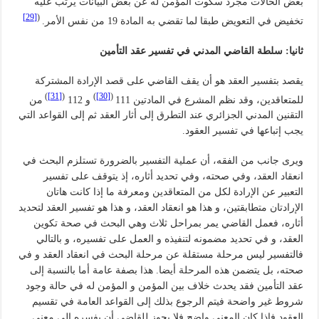
بعض الحالات مجرد سكوت المؤمن له عن بعض البيانات يرتب عليه
[29]
(
تخفيض في التعويض طبقا لما تقضي به المادة 19 من نفس الأمر.
ثانيا: سلطة القاضي المدني في تفسير عقد التأمين
يقصد بتفسير العقد هو أن يقف القاضي على قصد الإرادة المشتركة
)
[31]
(
)
[30]
(
للمتعاقدين، وقد نظم المشرع في المادتين 111
و 112
من
التقنين المدني الجزائري عند التطرق إلى أثار العقد ثم إلى القواعد التي
يجب إتباعها في تفسير العقود.
ويرى جانب من الفقه، أن عملية التفسير بالضرورة تستلزم البحث في
انعقاد العقد، وفي صحته، وفي تحديد أثاره، إذ يتوقف على تفسير
التعبير عن الإرادة لكل من المتعاقدين ومعرفة ما إذا كانت هاتان
الإرادتان متطابقتين، و هذا هو انعقاد العقد، و هذا هو تفسير العقد لتحديد
أثاره، فعمل القاضي يمر بمراحل ثلاث وهي البحث في صحة تكوين
العقد، و في تحديد مضمونه لتنفيذه و العمل على تفسيره، و بالتالي
فالتفسير ليس مرحلة مستقلة عن مرحلة البحث في انعقاد العقد و في
صحته، بل يتضمن هذه المرحلة أيضا. هذا بصفة عامة أما بالنسبة إلى
عقد التأمين فقد يحدث خلاف بين المؤمن و المؤمن له في حالة وجود
شروط غير واضحة فيتم الرجوع بذلك إلى القواعد العامة في تقسيم
العقود فإذا كان المعني واضح فلا يجوز للقاضي أن يفسره إلى معنى