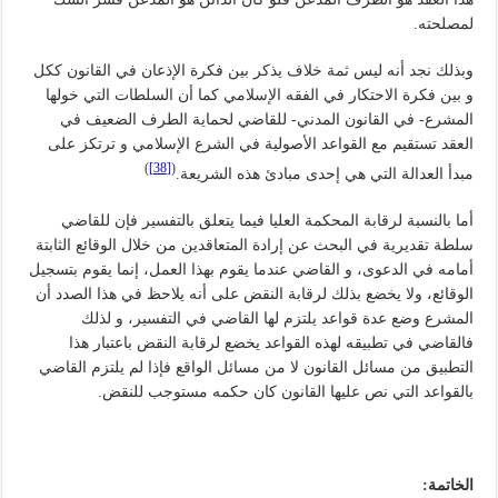
لمصلحته.
وبذلك نجد أنه ليس ثمة خلاف يذكر بين فكرة الإذعان في القانون ككل
و بين فكرة الاحتكار في الفقه الإسلامي كما أن السلطات التي خولها
المشرع- في القانون المدني- للقاضي لحماية الطرف الضعيف في
العقد تستقيم مع القواعد الأصولية في الشرع الإسلامي و ترتكز على
)
[38]
(
مبدأ العدالة التي هي إحدى مبادئ هذه الشريعة.
أما بالنسبة لرقابة المحكمة العليا فيما يتعلق بالتفسير فإن للقاضي
سلطة تقديرية في البحث عن إرادة المتعاقدين من خلال الوقائع الثابتة
أمامه في الدعوى، و القاضي عندما يقوم بهذا العمل، إنما يقوم بتسجيل
الوقائع، ولا يخضع بذلك لرقابة النقض على أنه يلاحظ في هذا الصدد أن
المشرع وضع عدة قواعد يلتزم لها القاضي في التفسير، و لذلك
فالقاضي في تطبيقه لهذه القواعد يخضع لرقابة النقض باعتبار هذا
التطبيق من مسائل القانون لا من مسائل الواقع فإذا لم يلتزم القاضي
بالقواعد التي نص عليها القانون كان حكمه مستوجب للنقض.
الخاتمة: