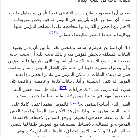
لحماية الرضا من عيوب الإدارة.
بمعنى أن المقصود بإصلاح حسن النية في عقد التأمين له مدلول خاص،
مفاده أن المؤمن ملزم بأن يثق في المؤمن له فيما يخص تصريحات
الأخير عن الخطر و الكارثة و المحافظة على المصلحة المؤمن عليها
)
[26]
(
ووقايتها واحتفاظ الخطر بطابعه الاحتمالي
ذلك أن المؤمن له يلتزم أساسا بمقتضى عقد التأمين بأن يدلي بجميع
البيانات المتعلقة بالخطر المؤمن منه و لذلك يجب عليه أن يجيب إجابة
صحيحة عن جميع الأسئلة الكتابية أو الشفوية التي يطرحها عليه المؤمن
و أن يقدم له تصريحا دقيقا في حالة تغيّر الخطر المؤمن منه أو تفاقمه،
فمن شأن هذه البيانات أن تمكن المؤمن من تقدير الخطر فإذا تعمد
المؤمن له كتمان الحقيقة أو أدلى بيانات كاذبة أو غامضة أو ناقصة كان
)
[27]
(
سيء النية يترتب على ذلك جزاءات،
لذلك فإن مبدأ حسن النية
يلعب دوراً مهما في تنفيذ المؤمن لالتزاماته بتغطية الخطر و بتقدير
)
[28]
(
الضرر الذي أصاب المؤمن له.
فالمؤمن يعتمد اعتمادا كاملا على
حسن النية المؤمن له و إذا أخل هذا الأخير بهذا المبدأ أو اعتمد الغش
أو الكذب سقط حقه في التعويض و يحق للمؤمن الاحتفاظ بالأقساط
المدفوعة و المطالبة بالأقساط المستحقة مع التعويض طبقا لما تقضي
به المادتان 21 و 31 من الأمر المتعلق بالتأمينات السابق ذكره وفي