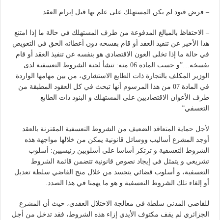
– فرض قيود لم يكن المستهلك على علم بها قبل إبرام العقد.
– الاحتفاظ بالمبالغ المدفوعة من طرف المستهلك في حالة ما إذا امتنع
هذا الأخير عن تنفيذ العقد أو قام بفسخه دون أعطائه الحق في التعويض
في حالة ما إذا تخلى العون الاقتصادي هو بنفسه عن تنفيذ العقد أو قام
بفسخه…”و حسب المادة 06 منه: تنشأ لجنة الشروط التعسفية لدى
الوزير المكلف بالتجارة ذات الطابع الاستشاري، من بين مهامها الواردة
في المادة 07 من هذا المرسوم أنها تبحث في كل العقود المطبقة من
طرف الأعوان الاقتصاديين على المستهلك و البنود ذات الطابع
التعسفي”
لأجل حماية المتعاقد الضعيف من الشروط التعسفية المقترنة بالعقد
أوجد المشرع أساليب ووسائل قانونية يمكن من خلالها مواجهة هذه
الشروط التعسفية و ترتكز أساسا على أسلوبين رئيسيين: أسلوب
تشريعي و يتمثل في إيجاد نصوص قانونية تتضمن قائمة الشروط
التعسفية، و أسلوب قضائي يتجسد من خلال منح القاضي سلطة تعديل
أو إلغاء تلك الشروط التعسفية و هو ما يهمنا في هذا الصدد.
للقاضي المدني سلطة في معالجة الاختلال العقدي، حيث أن المشرع
الجزائري لم يقف مكتوف الأيدي إزاء هذه الشروط، فقد تدخل من أجل