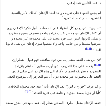
عقد التأمين عقد إذعان
لم يجمع الفقهاء على تعريف واحد لعقد الإذعان، كذلك الأمر بالنسبة
للتشريعات لم تحدد له تعريفاً.
“ساليي” الذي يجمع كل الفقهاء على أنه صاحب أول فكرة الإذعان يرى
أن “عقد الإذعان هو محض تغليب لإرادة واحدة تتصرف بصورة منفردة،
و تملي قانونها، ليس على فرد محدد بل على مجموعة غير محددة و
تقرضها مسبقا و من جانب واحد و لا ينقصها سوى إذعان من يقبل قانونا
)
[12]
(
العقد”
لأن من يقبل العقد ينضم إليه من دون مناقشة فهو قبول اضطراري
)
[13]
(
يلاحظ على هذا التعريف الذي أورده ساليي أنه اهتم بالإرادة
المنفردة و بطريقة انضمام الأفراد إلى هذه الإرادة التي تملي قانون
العقد على مجموعة غير محددة دون أن يتم التعرض إلى موضوع العقد.
و قد عرف “جورج برليوز” عقد الإذعان بأنه “عقد حدد محتواه التعاقدي
)
[14]
(
كلّيا أو جزئيا بصفة مجرّدة و عامة قبل فترة التعاقد”
فعقد الإذعان يجعل الطرف المذعن ينظم إلى عقد نموذجي محرّر بصفة