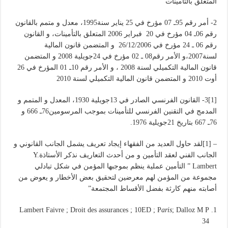
المتعلق بالتأمينات
2- أمر رقم 95ـ 07 مؤرخ في 25 يناير سنة1995، معدل و متمم بالقانون
رقم 06ـ 04 مؤرخ في 20 فبراير 2006 المتعلق بالتأمينات، و القانون
رقم 06 ـ 24 مؤرخ في 26/12/2006 و المتضمن قانون المالية
لسنة2007،و الأمر رقم08 ـ 02 مؤرخ في 24جويلية 2008 و المتضمن
قانون المالية التكميلي لسنة 2008 ، و الأمر رقم 10ـ 01 المؤرخ في 26
أوت 2010 و المتضمن قانون المالية التكميلي لسنة 2010
[1]3- القانون الفرنسي الصادر في 13جويلية 1930، المعدل و المتمم و
المدمج في التقنين الفرنسي للتأمينات بموجب المرسومين76ـ 666 و
76ـ 667 بتاريخ 21جويلية 1976.
– [1]لقد حاول العديد من الفقهاء إيجاد تعريف يشمل الجانب القانوني و
الجانب الفني لعقد التأمين و من أحدث التعاريف نذكر الأستاذةY.
Lambert ” التأمين عملية ينظم بموجبها المؤمن في شكل تبادلي
مجموعة من المؤمن لهم معرضين لتحقيق بعض الأخطار و يعوض من
أصابته منهم كارثة بفضل الأقساط المجتمعة”
Lambert Faivre ; Droit des assurances ; 10ED ; P
aris
; Dalloz M P
34