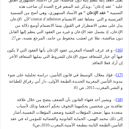
يقبل العقد إنما ينظم إليه دون مناقشة، غير أن الأستاذ السنهوري أطلق
عليه ” عقد إذعان” ،ويذكر عبد المنعم فرج الصدة أن صاحب هذه
التسمية
” عقد الإذعان “
هو الأستاذ السنهوري، وهي أصح من التسمية
الفرنسية و التي معناها عقد الانضمام contrat d’adhésion”لأن الإذعان
يدل على معنى الاضطرار في القبول بينما الانضمام أوسع دلالة من
الإذعان، إذ يشمل عقد الإذعان و غيره من العقود التي ينظم إليها القابل
دون مناقشة، نقلا عن لعشب محفوظ بن حامد، المرجع نفسه، ص27.
[16]
– و قد عرف القضاء المغربي عقود الإذعان بأنها العقود التي لا يكون
فيها أي خيار للمتعاقد سوى الإذعان للشروط التي يمليها المتعاقد الأخر
إن أراد فعلا التعاقد.
[17]
– فؤاد معلال، الوسيط في قانون التأمين، دراسة تحليلية على ضوء
مدونة التأمين المغربية الجديدة،الطبعة الأولى، دار أبي رقراق للطباعة
و النشر،المغرب،2011، ص 81.
[18]
– ويشير أحد فقهاء القانون بأن الضعف يتضح من خلال علاقة
تعاقدية من شخصين يحكمهما التخوف بحكم أحدهما وذلك لأسباب
متعددة منها :ضعف المؤهلات التقنية وضعف المؤهلات النفسية،أشار
إلى ذلك:محمد الهيني، الحماية القانونية والقضائية للمؤمن له في عقد
التأمين،الطبعة الثانية،مطبعة الأمنية،المغرب،2010،ص6.