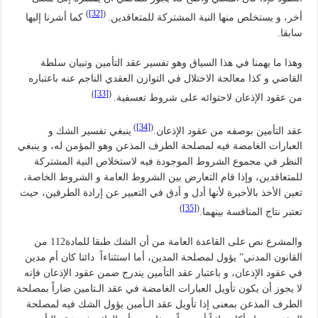
)
[32]
(
أخر، و يستخلص منها النية المشتركة للمتعاقدين.
كما أشرنا إليها
سابقا.
وهذا ما يهمنا في هذا السياق وهو تفسير عقد التأمين وتبيان سلطة
القاضي و كذا معالجة الاختلال في التوازن العقدي الناجم عنه باعتباره
)
[33]
(
من عقود الإذعان لاحتوائه على شروط تعسفية.
)
[34]
(
عقد التأمين بوصفه من عقود الإذعان.
ينبغي تفسير الشك و
العبارات الغامضة فيه لمصلحة الطرف المذعن وهو المؤمن له، و ينبغي
النظر في مجموع الشروط الموجودة فيه لاستخلاص النية المشتركة
للمتعاقدين، وإذا قام التعارض بين الشروط العامة و الشروط الخاصة،
تعين الأخذ بالأخيرة لأنها أدل و أدق في التعبير عن إرادة الطرفين، حيث
)
[35]
(
تعتبر نتاج المنافسة بينهما.
والمشرع نص على القاعدة العامة من أن الشك طبقا للمادة112 من
القانون المدني” يؤول لمصلحة المدين، أما استثناءاً دائنا كان أم مدين
في عقود الإذعان، و باعتبار عقد التأمين يندرج ضمن عقود الإذعان فإنه
لا يجوز أن يكون تأويل العبارات الغامضة في عقد الـتامين ضاراً بمصلحة
الطرف المذعن بمعنى إذا تأويل عقد الـأمين يؤول الشك فيه لمصلحة