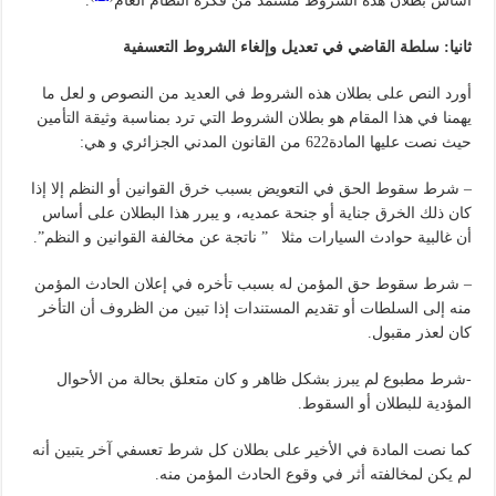
أساس بطلان هذه الشروط مستمد من فكرة النظام العام
.
ثانيا: سلطة القاضي في تعديل وإلغاء الشروط التعسفية
أورد النص على بطلان هذه الشروط في العديد من النصوص و لعل ما
يهمنا في هذا المقام هو بطلان الشروط التي ترد بمناسبة وثيقة التأمين
حيث نصت عليها المادة622 من القانون المدني الجزائري و هي:
– شرط سقوط الحق في التعويض بسبب خرق القوانين أو النظم إلا إذا
كان ذلك الخرق جناية أو جنحة عمديه، و يبرر هذا البطلان على أساس
أن غالبية حوادث السيارات مثلا ” ناتجة عن مخالفة القوانين و النظم”.
– شرط سقوط حق المؤمن له بسبب تأخره في إعلان الحادث المؤمن
منه إلى السلطات أو تقديم المستندات إذا تبين من الظروف أن التأخر
كان لعذر مقبول.
-شرط مطبوع لم يبرز بشكل ظاهر و كان متعلق بحالة من الأحوال
المؤدية للبطلان أو السقوط.
كما نصت المادة في الأخير على بطلان كل شرط تعسفي آخر يتبين أنه
لم يكن لمخالفته أثر في وقوع الحادث المؤمن منه.