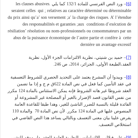
[6]
– ورد النص الفرنسي للمادة 132/1 كما يلي .les clauses abusives
seraient celles qui ; relatives au caractère déterminé ou déterminable
du prix ainsi qu’a’ son versement ;a’ la charge des risques. A’ l’étendue
des responsabilités et garanties ;aux conditions d’exécution de
résiliation’ résolution ou nom-professionnels ou consommateurs par un
abus de la puissance économique de l’autre partie et confère à cette
dernière un avantage excessif
[7]
– حميد بن شنيتي، نظرية الالتزامات الجزء الأول، نظرية
العقد،الطبعة الأولى، الجزائر، 2014، ص 246.
[8]
– ويبدوا أن المشرع يعتمد على التحديد الحصري للشروط التعسفية
في عقد التأمين كما فعل في نص المادة 622ق م ج و إذا ما تضمن
العقد شروطا غير هاته الشروط فإنه يمكن الاستئناس بالمادة 124 مكرر
من نفس القانون:قصد الإضرار بالغير أو المصلحة غير المشروعة أو
الفائدة قليلة بالنسبة للضرر الناشئ للغير، وهدا طبقا للقاعدة العامة
المنصوص عليها في المادة 124 مكرر. لأن نص المادة 70 والمادة 110
يفرض علينا بيان معنى التعسف وبالتالي يساعد هذا النص القاضي في
استخلاص التعسف.
[9]
– على فيلالي، الالتزامات ، النظرية العامة للعقد، دار موفم للنشر،