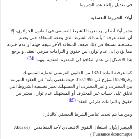
في تعديل وإلغاء هذه الشروط.
أولا: الشروط التعسفية
نشير أولا أنه لم يرد تعريفا للشرط التعسفي في القانون الجزائري، إلا
أن الفقه عرفه ” بأنه ذلك الشرط الذي يضعه المتعاقد حتى يخدم
مصلحته مستغلا في ذلك ضعف المتعاقد الأخر نتيجة جهله أو عدم خبرته
مما يؤدي إلى عدم توازن بين حقوق و التزامات طرفي العقد، و يرجع
)
[5]
(
هذا الاختلال إلى عدم التكافؤ في المقدرة العقدية بينهما.
كما عرفته المادة 132/1 من القانون الفرنسي لحماية المستهلك
رقم95/96 المؤرخ في 01/2/1995 حيث تقضي بأنه” في العقود المبرمة
بين المحترف و غير المحترف أو المستهلك تعتبر تعسفية الشروط التي
تخلق على حساب غير المحترف أو المستهلك عدم توازن معتبر بين
)
[6]
(
حقوق و التزامات طرفي العقد”
ومن هنا يتم تحديد عناصر الشرط التعسفي كالتالي:
العنصر الأول:
استغلال التفوق الاقتصادي لأحد المتعاقدين (Abus de
Puissance économique )