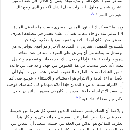
المذعن سواء أكان دائناً أو مديناً،وهذا يعني أن الدائن في عقد التأمين
باعتباره يتحمل مدلول العبارات محل الشك لأنه هو الذي وضع تلك
)
[36]
(
البنود في العقد.
وهذا ما تبعه كذلك القانون المدني المصري حسب ما جاء في المادة
101 مدني منه ،و جاء فيه ما يفيد أن الشك يفسر في مصلحة الطرف
المذعن مدينا كان أو دائنا لأنه و حسبما ورد بالمذكرة الإيضاحية
للمشروع التمهيدي يفترض أن المتعاقد الآخر و هو أقوى يتوافر له من
الوسائل ما يمكنه من أن يفرض على الطرف المذعن عند التعاقد
شروطا واضحة بينة، فإذا لم يفعل ذلك أخذ بخطئه و تقصيره و تحمل
تبعته لأنه يعتبر متسبب في هذا الغموض من جهة، و قد قيل في قاعدة
تفسير الشك لمصلحة الطرف الضعيف المذعن عدة تبريرات أولها أن
الأصل براءة الذمة و الالتزام هو الاستثناء، و الاستثناء لا يتوسع فيه، كما
أن الالتزام يمليه الدائن لا المدين فإذا أملاه مبهما و كان فيه شك فوجب
أن يفسر الالتزام لمصلحة المدين إذا كان في مقدور الدائن أن يجعل
)
[37]
(
الالتزام واضحا لا شك فيه.
و يلاحظ أن الشك يفسر لمصلحة المدين حسب كل شرط من شروط
العقد على حدا بغض النظر عن العقد في جملته حتى و لو كان هذا
الطرف المذعن هو الدائن في العقد في جملته، بمعنى أن المدين في
هذا العقد هو الطرف المذعن فلو كان الدائن هو المذعن فسر الشك