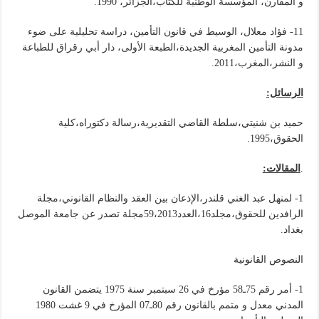
و المقارن، المؤسسة الوطنية للكتاب،الجزائر، 1990.
11- فؤاد معلال، الوسيط في قانون التأمين، دراسة تحليلية على ضوء
مدونة التأمين المغربية الجديدة،الطبعة الأولى، دار أبي رقراق للطباعة
و النشر،المغرب،2011.
الرسائل:
حميد بن شنيتي،سلطة القاضي التقديرية،رسالة دكتوراه،كلية
الحقوق،1995.
.
المقالات:
1- لمنهل عبد الغني قلندر،الإذعان بين العقد والنظام القانوني،مجلة
الرافدين للحقوق،مجلد16،العدد59،2013مجلة تصدر عن جامعة الموصل
بغداد.
النصوص القانونية
1- أمر رقم 75ـ58 مؤرخ في 26 سبتمبر سنة 1975 يتضمن القانون
المدني معدل و متمم بالقانون رقم 80ـ07 المؤرخ في 9 غشت 1980