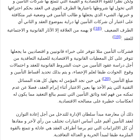
ولكن نظرا للقوة الاقتصادية و القيمة التي تتمتع بها شركات التأمين و
التي تخول لها شروطها باعتبارها الطرف القوي في العقد بحكم احترافها
و خبرتها، الشيء الذي يجعلها و طالب التأمين في وضعية غير متكافئة
على اعتبار أن شركات التأمين لها دراية بموضوع العقد و الثاني أي
)
[18]
(
الطرف الضعيف .
لا يهمه من العلاقة إلا الآثار القانونية و الاجتماعية
)
[19]
(
للعقد .
فشركات التأمين مثلا تتوفر على خبراء قانونيين و اقتصاديين ما يجعلها
تتوفر على كل المعطيات القانونية و الاقتصادية للعملية التعاقدية من
أجل دراسة عقود التأمين من حيث الشروط القانونية للعقد و احتمالات
وقوع الحوادث طبقا لعلم الإحصاء، و يتم بذلك تحديد أقساط التأمين و
)
[20]
(
مبلغ التأمين،
في حين نجد المؤمن له يجهل كل هذه المسائل
التقنية التي يتم الأخذ بها بعين الاعتبار أثناء إبرام العقد، فضلا عن عدم
تمكنه من فهم لغة وثائق التأمين التي تتسم ببالغ التعقيد مما يكون له
انعكاسات خطيرة على مصالحه الاقتصادية.
ذلك أن معارضة مبدأ سلطان الإدارة للتدخل من أجل إعادة التوازن
لعقد التأمين أقيم على أساس اعتبارات تختلف من رأي لآخر و مفادها
أن كل الالتزامات التي تتم برضا أطراف العقد هي عادلة و تتمتع بالقوة
الملزمة طبقا لمبدأ الحرية و العدالة التعاقدية.