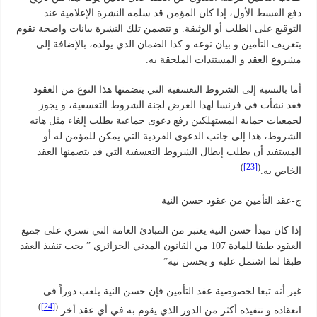
دفع القسط الأول، إذا كان المؤمن قد سلمه النشرة الإعلامية عند
التوقيع على الطلب أو الوثيقة. و تتضمن تلك النشرة بيانات واضحة تقوم
بتعريف التأمين و بيان نوعه و كذا الضمان الذي يولده، بالإضافة إلى
مشروع العقد و المستندات الملحقة به.
أما بالنسبة إلى الشروط التعسفية التي يتضمنها هذا النوع من العقود
فقد نشأت في فرنسا لهذا الغرض لجنة الشروط التعسفية، و يجوز
لجمعيات حماية المستهلكين رفع دعوى جماعية بطلب إلغاء مثل هاته
الشروط، هذا إلى جانب الدعوى الفردية التي يمكن للمؤمن له أو
المستفيد أن يطلب إبطال الشروط التعسفية التي قد يتضمنها العقد
)
[23]
(
الخاص به.
ج-عقد التأمين من عقود حسن النية
إذا كان مبدأ حسن النية يعتبر من المبادئ العامة التي تسري على جميع
العقود طبقا للمادة 107 من القانون المدني الجزائري ” يجب تنفيذ العقد
طبقا لما اشتمل عليه و بحسن نية”
غير أنه تبعا لخصوصية عقد التأمين فإن حسن النية يلعب دوراً في
)
[24]
(
انعقاده و تنفيذه أكثر من الدور الذي يقوم به في أي عقد أخر.