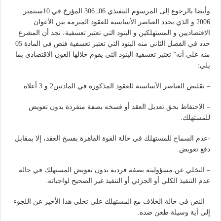
وأيضا بالرجوع إلى المرسوم التنفيذي 06ـ 306 المؤرخ في 10سبتمبر
2006 و الذي يحدد العناصر الأساسية للعقود المبرمة بين الأعوان
الاقتصاديين و المستهلكين و البنود التي تعتبر تعسفية، نجد أن المشرع
حدد في الفصل الثاني منه البنود التي تعتبر تعسفية فنص في المادة 05
منه على أنه” تعتبر تعسفية البنود التي يقوم خلالها العون الاقتصادي بما
يلي:
– تقليص العناصر الأساسية للعقود المذكورة في المادتين2 و 3 أعلاه.
– الاحتفاظ بحق تعديل العقد أو فسخه بصفة منفردة بدون تعويض
للمستهلك.
-عدم السماح للمستهلك في حالة القوة القاهرة بفسخ العقد، إلا بمقابل
دفع تعويض.
– التخلي عن مسؤوليته بصفة فردية بدون تعويض المستهلك في حالة
عدم التنفيذ الكلي أو الجزئي أو التنفيذ غير الصحيح لواجباته.
– النص في حالة الخلاف مع المستهلك على تخلي هذا الأخير عن اللجوء
إلى أية وسيلة طعن ضده.