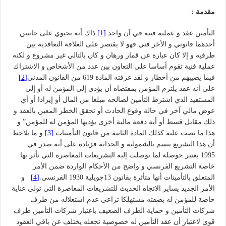
مقدمة
:
التأمين عقد و عملية فنية في آن واحد.
[1]
ذاك أنه يحتوي على جانبين
أحدهما قانوني و الأخر فني فهو لا يقتصر على العلاقة التعاقدية بين
طرفيه و إلا كان عبارة عن قمار ورهان و كان بالتالي غير مشروع و لكنه
عملية فنية تقوم أساسا على التعاون بين عدد من الأشخاص و الاشتراك
فيما يصيبهم من أخطار و لقد عرفته المادة 619 من القانون المدني
[2]
على أنه عقد يلتزم المؤمن بمقتضاه أن يؤدي إلى المؤمن له أو إلى
المستفيد الذي اشترط التأمين لصالحه مبلغا من المال أو إيرادا أو أي
عوض مالي آخر في حالة وقوع الحادث أو تحقق الخطر المعين بالعقد و
ذلك مقابل قسط أو أية دفعة مالية أخرى يؤديها المؤمن له للمؤمن” و
هذا ما نصت عليه كذلك المادة الثانية من قانون التأمينات.
[3]
و ما يلاحظ
أن هذا التشريع يتسم بالشمولية و الحداثة فزيادة على أنه صدر في
1995 يعتبر حوصلة لما توصلت إليه التشريعات المعاصرة التي تأثر بها
خاصة التشريع الفرنسي و واضح من الأحكام الواردة ضمن الأمر
المتعلق بالتأمينات أنها متأثرة بقانون 13جويلية 1930 الفرنسي.
[4]
و
الأمر الجديد يساير الاتجاه الحديث للتشريعات المعاصرة التي تولي عناية
خاصة للمؤمن له بصفته مستهلكا تراعي عدم استغلاله من طرف
شركات التأمين و حماية الطرف الضعيف باعتبار شركات التأمين طرف
قوي لاعتبار أن عقد التأمين له خصوصية تجعله يختلف عن باقي العقود