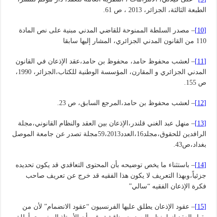
الطبعة الثالثة، الجزائر، 2013 ، ص 61.
[10]
– مصدر السلطة الممنوحة للقاضي المدني مبنية على نص المادة
110 من القانون المدني الجزائري، المشار إليها سابقا
[11]
– لعشب محفوظ حامد، محفوظ بن حامد،عقد الإذعان في القانون
المدني الجزائري و المقارن، المؤسسة الوطنية للكتاب،الجزائر، 1990،
ص 155.
[12]
– لعشب محفوظ بن حامد،المرجع السابق، ص 23.
[13]
– منهل عبد الغني قلندر،الإذعان بين العقد والنظام القانوني،مجلة
الرافدين للحقوق،مجلد16،العدد59،2013مجلة تصدر عن جامعة الموصل
بغداد،ص43.
[14]
– باستثناء ما يخص توضيحه بأن المحتوى التعاقدي قد يكون تحديده
جزئياً،وبهذا التعريف لا يكون هذا الفقيه قد خرج عن تعريف صاحب
فكرة الإذعان الفقيه “سالي”
[15]
– عقود الإذعان يطلق عليها الفرنسيون “عقود الانضمام” لأن من