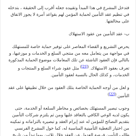
فتدخل المشرع في هذا المبدأ وتقييده جعله أقرب إلى الحقيقة ، بتدخله
في تنظيم عقد التأمين لحماية المؤمن لهم بقواعد آمرة لا يجوز الاتفاق
على مخالفتها.
ب- عقد التأمين من عقود الاستهلاك
يحرص التشريع و القضاء المعاصر على توفير حماية خاصة للمستهلك
في مواجهة من يتعامل معه من منتجي السلع و الخدمات و موزعيها، و
بالتالي فإن العقود الناشئة عن تلك المعاملات موضوع الحماية المذكورة
)
[21]
(
تعرف بعقود الاستهلاك.
مثل عقود شراء السلع و المنتجات و
الخدمات، و كذلك الحال بالنسبة لعقود التأمين.
و لعل من أوجه الحماية الخاصة بتلك العقود من خلال تطبيقها على عقد
)
[22]
(
التأمين.
وجوب تبصير المستهلك بخصائص و مخاطر السلعة أو الخدمة، حتى
يكون لديه الوعي الكافي بالتعاقد عليها ومن ثم يلتزم شركات التأمين
بتقديم النصائح للمؤمن له عند إبرام العقد و تبصيره بالتزاماته و تمكينه
من اختيار التغطية التأمينية المناسبة له، كما خول المشرع الفرنسي
طالب التأمين فرصة العدول عن العقد خلال ثلاثين يوما تبدأ من تاريخ