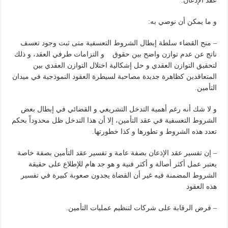
عقد الإذعان.
و ما يمكن أن نوصي به:
– منح القضاء سلطة إبطال الشروط التعسفية متى ثبت وجود تعسف
ناتج عن عدم توازن واضح بين حقوق و التزامات طرفي العقد، و ذلك
لتحقيق التوازن العقدي و حل إشكالية اختلال التوازن العقدي بين
المتعاقدين كظاهرة جديدة مصاحبة لسيطرة العقود النموذجية في ميدان
التأمين.
و لا شك أنه رغم أهمية التدخل التشريعي و القضائي في إبطال بعض
الشروط التعسفية في عقد التأمين، إلا أن هذا التدخل ظل محدوداً بحكم
تعدد هذه الشروط و تطورها و كذا خطورتها.
– إن تفسير عقد الإذعان بصفة عامة و تفسير عقد التأمين بصفة خاصة
يعتبر عمل أكثر أصالة و أكثر فنية و هو جد هام للإطلاع على حقيقة
الشروط المضمنة فيه غير أن القضاة يجدون صعوبة كبيرة في تفسير
هذه العقود
– فرض الرقابة على شركات لتنظيم عمليات التأمين.