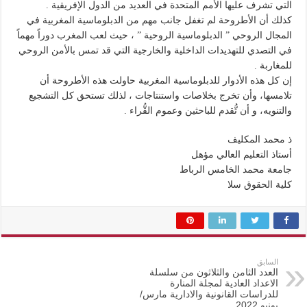
التي تشرف عليها الأمم المتحدة في العديد من الدول الإفريقية .
كذلك أن الأطروحة لم تغفل جانب مهم من الدبلوماسية المغربية في
المجال الروحي ” الدبلوماسية الروحية ” ، حيث لعب المغرب دوراً مهماً
في التصدي للتهديدات الداخلية والخارجية التي قد تمس بالأمن الروحي
للمغاربة .
إن كل هذه الأدوار للدبلوماسية المغربية حاولت هذه الأطروحة أن
تلامسها، وأن تخرج بخلاصات واستنتاجات ، لذلك تستحق كل التشجيع
والتنويه، و أن تُّقدم للباحثين وعموم القُّراء .
ذ محمد المكليف
أستاذ التعليم العالي مؤهل
جامعة محمد الخامس الرباط
كلية الحقوق سلا
السابق
العدد الثامن والثلاثون من سلسلة
الاعداد العادية لمجلة المنارة
للدراسات القانونية والادارية مارس/
يونيو 2022