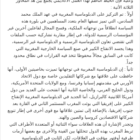
وعليه فإن الخيط الناظم لهذا العمل الأكاديمي يجمع بين هذ المحاور
الثلاثة الأتية :
أولاً : تم التركيز على الدبلوماسية المغربية في عهد الملك محمد
السادس، التي تميز نسقها العام بتعدد المساهمين في بلورة هذه
السياسة انطلاقاً من توجهاته الملكية، وفسح المجال لفاعلين آخرين غير
المؤسسات الرسمية للدولة، في إطار مقاربة تشاركية حسب الملفات
التي تقتضي تعاون الدبلوماسية الرسمية و الدبلوماسية غير الرسمية،
وهذا يجسد الانفتاح الكبير في صنع السياسة الخارجية المغربية التي
كانت في السابق مجالاً محفوظا تتخذ فيه القرارات في نطاق محدود
جداً.
ثانياً : إن الدبلوماسية المغربية في توجهاتها تميزت بخاصيتين الأولى، أنها
حافظت على علاقتها مع شركائها التقليدين خاصة مع دول الاتحاد
الأوربي في مقدمتهم إسبانيا وفرنسا، ومع الولايات المتحدة الأمريكية،
ودول الخليج العربي، والخاصية الثانية أنها انفتحت على العديد من دول
أمريكا اللاتينية كالبرازيل، أما الجديد في الدبلوماسية المغربية الإنفتاح
الكبير على إفريقيا التي بوئت المغرب المستثمر الثاني في القارة بعد
جنوب إفريقيا، بالإضافة إلى تمتين علاقاتها مع قوى أخرى في إطار تنويع
شركائها الاقتصادين كروسيا والصين والهند.
وتجدر الإشارة أن هذه العلاقات سواء الثنائية أو المتعددة الأطراف التي
تربط المغرب بهذه الدول تتخللها بين الفينة والأخرى مع بعضها أزمات
ظرفية أوفتور مؤقت في العلاقات، لكن الثابت في الدبلوماسية