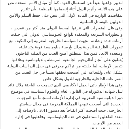
لتدبير نزاعتها بعيداً عن استعمال القوة، كما أن ميثاق الأمم المتحدة نص
على هذه الآلية، وألزم الدول أثناء إنضمامها للمنظمة، بأن تلتزم
بمقاصدها الواردة في المادة الأولى التي تنص على حفظ السلم والأمن
الدوليين بالوسائل السلمية.
وفي ظل المتغيرات التي عرفها المحيط الدولي منذ أكثر من عقدين ،
والتطورات السريعة والمعقدة للواقع الجيوسياسي الدولي التي خلفت
أزمات حادة وشادة، اتجهت السياسة الخارجية المغربية إلى التكيف مع
تطورات الظرفية الدولية وذلك بإرساء دبلوماسية قوية وتفاعلية،
ومتعددة الأبعاد فمن هذا المنطلق أصبح العديد من الطلبة الباحثون
يُقبلون على أنجاز أطاريحهم الجامعية المرتبطة بالدبلوماسية وعلاقتها
بتدبير الأزمات، لما خلفته من تراكم معرفي في حقل الدراسات الدولية
بشكل عام، وللنجاعة التي أصبحت تحققها نسبياً في حل العديد من
الصراعات الداخلية والخارجية للدول بشكل خاص.
وفي هذا الإطار يأتي العمل الأكاديمي الذي تقدمت به الباحثة ملاك قائد
لنيل شهادة الدكتوراه في القانون العام والعلوم السياسية في موضوع
دور الدبلوماسية المغربية في إدارة الأزمات انسجاماً مع التوجهات
الجديدة التي أصبحت تنهجها المملكة المغربية في مجال سياستها
الخارجية، حيث أضحت أكثر انفتاحاً بعد دستور 2011 . بالإضافة إلى
تتعدد الفاعلين المتدخلون في هذه الدبلوماسية، وفاعليتها في إدارة
العديد من الأزمات.