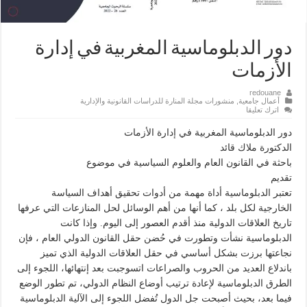
دور الدبلوماسية المغربية في إدارة
الأزمات
redouane
أعمال جامعية
,
منشورات مجلة المنارة للدراسات القانونية والإدارية
اترك تعليقا
دور الدبلوماسية المغربية في إدارة الأزمات
الدكتورة ملاك قائد
باحثة في القانون العام والعلوم السياسية في موضوع
تقديم
تعتبر الدبلوماسية أداة مهمة من أدوات تحقيق أهداف السياسة
الخارجية لكل بلد ، كما أنها من أهم الوسائل لحل المنازعات التي عرفها
تاريخ العلاقات الدولية منذ أقدم العصور إلى اليوم. وإذا كانت
الدبلوماسية نشأت وتطورت في حُضن حقل القانون الدولي العام ، فإن
نجاعتها برزت بشكل أساسي في حقل العلاقات الدولية الذي تميز
باندلاع العديد من الحروب والصراعات اتسوجبت بعد إنتهائها، اللجوء إلى
الطرق الدبلوماسية لإعادة ترتيب أوضاع النظام الدولي، تم تطور الوضع
فيما بعد، بحيث أصبحت جل الدول تُفضل اللجوء إلى الآلية الدبلوماسية