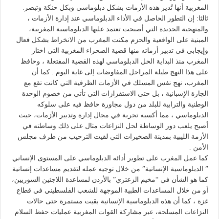
المغربية أنها تُدير هذه الأزمات بشكل دبلوماسي وبكل حنكة وتبصر.
ثالثا: إن التطور الحاصل في الأداء الدبلوماسي عند إدارة الأزمات ،
والمنهجية الجديدة التي أصبحت تعتمد عليها الدبلوماسية المغربية،
المبنية على الواقعية والحزم مكنت المغرب من الانخراط بشكل فعال
وإيجابي في تدبير أزماته منها قضية الصحراء المغربية التي اختار
المغرب منذ البداية الحل الدبلوماسي لهذه القضية المفتعلة ، وحافظ
على هذا النهج طيلة المراحل المفاوضات إلى غاية اليوم . كما أن
المغرب، نهج نفس المسلك في الأزمات الظرفية التي كانت تقع مع
الجارة الإسبانية ، بل حتى الاستفزازات التي تأتي من خصوم الوحدة
الوطنية والترابية للبلد من دول مجاورة حافظ فيه على سلوكه
الدبلوماسي ، مما أكسبه تجربة في مجال إدارة وتدبير الأزمات، حيث
أصبح يلعب دور الوساطة لحل النزاعات مثال على ذلك وساطته في
الأزمة الليبية بمدينة الصخيرات التي لقيت الترحيب من طرف مجلس
الأمن .
كما عمل المغرب على تطوير أدائه الدبلوماسي على المستوى الإنساني
” الدبلوماسية الإنسانية” من خلال توجيه عمله لتقديم مساعدات إنسانية
كما هو الشأن في “مخيم الزعتري” بالأردن لمساعدة اللاجئين السوريين،
أو من خلال المساعدات الطبية الموجهة للشعب الفلسطيني في قطاع
غزة ، كما أن هذه الدبلوماسية الإنسانية بقيت مستمرة حتى حالات
النزاعات المسلحة، عبر مشاركة القوات المغربية عمليات حفظ السلام