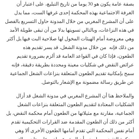
بصفة عامة يكون هو 30 يوما من تاريخ التبليغ، على اعتبار أن
الغرفة الاجتماعية بهذه المحكمة إحدى غرفها الست، مما يدل
على أن المشرع المغربي من خلال المدونة حاول التسريع بالفصل
في هذه النزاعات، وبالتالي تسويتها بدلا من أن تبقى طويلة الأمد
وهي معروضة أمام الهيئات المخول لها صلاحية البت فيها.بل أكثر
من ذلك فإنه من خلال مدونة الشغل، قد يسر تقديم هذه
الطعون، فإذا كان في القواعد العامة قد ألزم بضرورة تقديم
عرائض النقض في شكليات معينة ومحددة بطريقة دقيقة، فإنه
سمح بإمكانية تقديم الطعون المتعلقة بنزاعات الشغل الجماعية
عن طريق رسالة مضمونة مع الإشعار بالتوصل.
والملاحظ هنا أن المشرع المغربي في مدونة الشغل قد أزال
الشكليات المعتادة لتقديم الطعون المتعلقة بنزاعات الشغل
الجماعية، مقارنة مع مثيلاتها من الطعون أمام محكمة النقض، بل
أكثر من ذلك أن الطعون المقدمة ضد القرارات التحكيمية تقدم
أمام نفس المحكمة التي تقدم أمامها الطعون الأخرى ألا وهي
محكمة النقض. مما يعني أن المشرع يطغى عليه هاجس التسريع