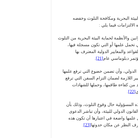
بيئة البحرية ومكافحة التلوث وخفضه
لالتزامات فيما يلي :
انين والأنظمة لحماية البيئة البحرية من التلوث
تحمل علمها أو التي تكون مسجلة فيها،
واعد والمعايير الدولية المعترف بها
ؤتمر دبلوماسي عام
[21]
.
ون الدولي، وأن تضمن خضوع التي ترفع علمها
ير اللازمة لضمان التزام السفن التي ترفع
كد من كفاءة طاقمها، وحملها للشهادات
ي
[22]
.
ه المسؤولية حال وقوع التلوث، وذلك بأن
لقانون الدولي للبيئة، وأن تباشر الدعوى
ل علمها واضعة في اعتبارها أن تكون هذه
رف النظر عن مكان حدوثها
[23]
.