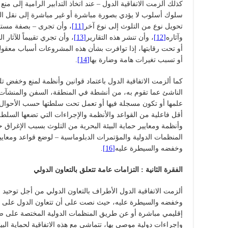
كذلك ألزمت الاتفاقية الدول – عند اتخاذ التدابير الرامية إلى من
سلوك أسلوب لا يؤدي بصورة مباشرة أو غير مباشرة إلى نقل ال
تحويل نوع من التلوث إلى نوع آخر
[11]
، وأن تجرى – بصفة مستم
وآثاره
[12]
، وأن تنشر هذه التقارير
[13]
، وأن تجري تقييماً للآثار 
أو تحت رقابتها، إذا توافرت بشأن هذه المشروعات أسباب معقولة للاع
أو تسبب تغيرات هامة وضارة بها
[14]
.
كما ألزمت الاتفاقية الدول باعتماد قوانين وأنظمة لمنع وخفض تل
الناشئ عما تقوم به، من أنشطة في المنطقة، السفن والمنشآت و
علمها أو تكون مسجلة فيها أو تعمل تحت سلطتها حسب الأحوال. و
أقل فاعلية من القواعد والأنظمة والإجراءات التي تضعها السلطة 
وأنظمة ومعايير حماية البيئة البحرية من التلوث بسبب الإغراق 
المنظمات الدولية والمؤتمرات الدبلوماسية – لوضع قواعد ومعايير
وخفضه والسيطرة عليه
[16]
.
الفقرة الثانية : التزامات عامة تتعلق بالتعاون الدولي
ألزمت الاتفاقية الدول الأطراف بالتعاون الدولي من أجل توحيد ق
وخفضه والسيطرة عليه، حيث نصت على أن تتعاون الدول على
إقليمي مباشرة أو عن طريق المنظمات الدولية المختصة على صي
وإجراءات دولية موصى بها، تتماشى مع هذه الاتفاقية لحماية البيئ