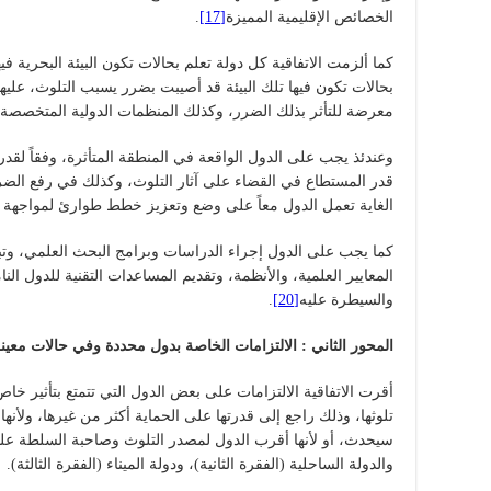
الخصائص الإقليمية المميزة
[17]
.
كما ألزمت الاتفاقية كل دولة تعلم بحالات تكون البيئة البحرية 
بحالات تكون فيها تلك البيئة قد أصيبت بضرر يسبب التلوث، عليها 
معرضة للتأثر بذلك الضرر، وكذلك المنظمات الدولية المتخصصة
وعندئذ يجب على الدول الواقعة في المنطقة المتأثرة، وفقاً لقدر
قدر المستطاع في القضاء على آثار التلوث، وكذلك في رفع الضرر 
الغاية تعمل الدول معاً على وضع وتعزيز خطط طوارئ لمواجهة حو
كما يجب على الدول إجراء الدراسات وبرامج البحث العلمي، وتبا
المعايير العلمية، والأنظمة، وتقديم المساعدات التقنية للدول ا
والسيطرة عليه
[20]
.
المحور الثاني :
الالتزامات الخاصة بدول محددة وفي حالات معين
أقرت الاتفاقية الالتزامات على بعض الدول التي تتمتع بتأثير خاص
تلوثها، وذلك راجع إلى قدرتها على الحماية أكثر من غيرها، ولأنها
سيحدث، أو لأنها أقرب الدول لمصدر التلوث وصاحبة السلطة عليه،
والدولة الساحلية (الفقرة الثانية)، ودولة الميناء (الفقرة الثالثة).