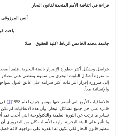
قراءة في اتفاقية الأمم المتحدة لقانون البحار
أنس المرزوقي
باحث
في
جامعة محمد الخامس الرباط /كلية الحقوق – سلا
يتواصل وبشكل أكثر خطورة الإضرار بالبيئة البحرية، فلقد أضحت
ما تفرزه أشكال التلوث البحري من سموم وتقضي على مصادر الح
إلى ضرورة إقرار التزامات أكثر صرامة على عاتق الدول لمواجه
والإنسانية معاً.
فالاتفاقيات الأربع التي أسفر عنها مؤتمر جنيف لعام 1958
[1]
في أ
قادرة على حل جميع مشاكل البحار، وأن هذه الاتفاقيات لم تكن تع
تساير ما ترتب عن الثورة العلمية والتكنولوجية التي أخذت تمد أثا
والتأثير على البيئة البحرية. ولهذه الأسباب كان من الضروري أ
تنظيم قانون البحار لكي تكون له القدرة على مواجهة كافة قضايا