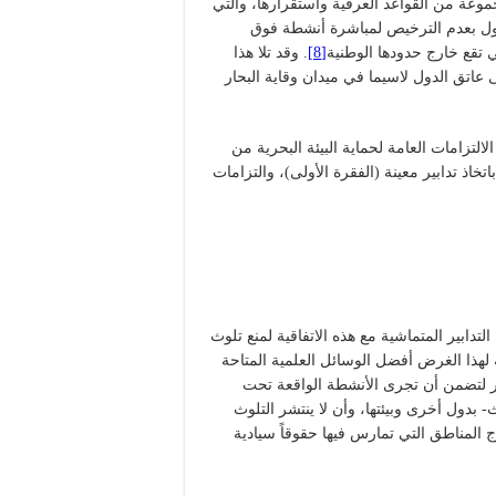
جموعة من القواعد العرفية واستقرارها، والتي
الدول بعدم الترخيص لمباشرة أنشطة فوق
ي تقع خارج حدودها الوطنية
[8]
. وقد تلا هذا
ى عاتق الدول لاسيما في ميدان وقاية البحار
لتزامات العامة لحماية البيئة البحرية من
تخاذ تدابير معينة (الفقرة الأولى)، والتزامات
دابير المتماشية مع هذه الاتفاقية لمنع تلوث
 لهذا الغرض أفضل الوسائل العلمية المتاحة
ابير لتضمن أن تجرى الأنشطة الواقعة تحت
- بدول أخرى وبيئتها، وأن لا ينتشر التلوث
 المناطق التي تمارس فيها حقوقاً سيادية