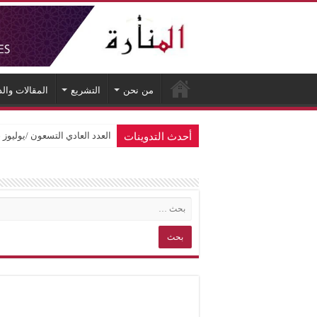
من نحن
التشريع
المقالات وال
أحدث التدوينات
العدد العادي التسعون /يوليوز 2026