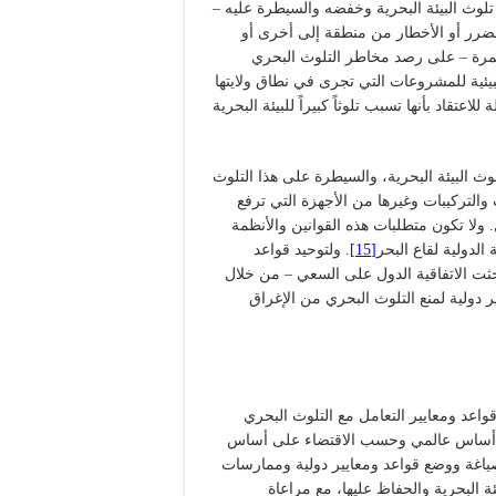
ع تلوث البيئة البحرية وخفضه والسيطرة عليه –
ضرر أو الأخطار من منطقة إلى أخرى أو
رة – على رصد مخاطر التلوث البحري
البيئية للمشروعات التي تجرى في نطاق ولايتها
تقاد بأنها تسبب تلوثاً كبيراً للبيئة البحرية
وث البيئة البحرية، والسيطرة على هذا التلوث
التركيبات وغيرها من الأجهزة التي ترفع
لا تكون متطلبات هذه القوانين والأنظمة
الدولية لقاع البحر
[15]
. ولتوحيد قواعد
حثت الاتفاقية الدول على السعي – من خلال
 دولية لمنع التلوث البحري من الإغراق
واعد ومعايير التعامل مع التلوث البحري
 أساس عالمي وحسب الاقتضاء على أساس
اغة ووضع قواعد ومعايير دولية وممارسات
ة البحرية والحفاظ عليها، مع مراعاة