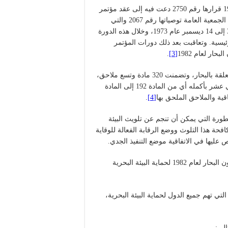
وأمام هذا الوضع، أصدرت الأمم المتحدة في 17 ديسمبر عام 1970 قرارها رقم 2750 دعت فيه إلى عقد مؤتمر
دولي لقانون البحار في عام 1973، وفي 16 نوفمبر 1973 أصدرت الجمعية العامة توصياتها رقم 2067 والتي
بمقتضاها قررت عقد الدورة الأولى في نيويورك في الفترة من 3 إلى 14 ديسمبر عام 1973، وخلال هذه الدورة
يسية. وتعاقبت بعد ذلك دورات المؤتمر
ار لعام 1982
[3]
.
وقد جاءت هذه الاتفاقية كنظام قانوني شامل لكل المواضيع المتعلقة بالبحار، وتضمنت 320 مادة وتسع ملاحق،
شغل موضوع حماية البيئة البحرية والمحافظة عليها، الجزء الثاني عشر بأكمله أي من المادة 192 إلى المادة
.
[4]
طورة التي يمكن أن تنجم عن تلويث البيئة
حة هذا التلوث ووضع الرقابة الفعالة للوقاية
عليها في الاتفاقية موضع التنفيذ الجدي.
إذاً فما هي أهم الالتزامات التي أقرتها اتفاقية الأمم المتحدة لقانون البحار لعام 1982 لحماية البيئة البحرية
لتي تهم جميع الدول لحماية البيئة البحرية،
الي: