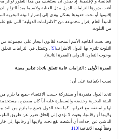
العالمية والإقليمية. إذ يمكن أن يستشف من هذا التطور تواتر م
أغنت بدورها التزامات الدول ببدل العناية ولاسيما مبدأ التزام 
إقليمها أو تحت حدودها بشكل يؤدي إلى إضرار البيئة البحرية الت
المبدأ العام إقرار مجموعة من “الالتزامات الدولية” التي تقع عل
من التلوث.
وقد نصت اتفاقية الأمم المتحدة لقانون البحار على مجموعة من الا
التلوث تلتزم بها الدول الأطراف
[9]
، وتتمثل في التزامات تتعلق با
بوجوب التعاون الدولي (الفقرة الثانية).
الفقرة الأولى : التزامات عامة تتعلق باتخاذ تدابير معينة
نصت الاتفاقية على أن :
تتخذ الدول منفردة أو مشتركة حسب الاقتضاء جميع ما يلزم من الت
البيئة البحرية وخفضه والسيطرة عليه أياً كان مصدره، مستخدمة
لها والمتفقة مع قدراتها. كما تتخذ الدول جميع ما يلزم من التد
ولايتها أو رقابتها، بحيث لا تؤدي إلى إلحاق ضرر-عن طريق التلوث
الناشئ عن إحداث أي أنشطة تقع تحت ولايتها أو رقابتها إلى خارج
وفقاً لهذه الاتفاقية
[10]
.