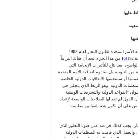
اظ عليها
عينة
ليها
من خلال قراءة الأحكام الواردة في الجزء الثاني عشر من اتفاقية الأمم المتحدة لقانون البحار لعام 1982
19
[6]
من هذا الجزء، نجد أن هناك التزاماً
لواضح، يعد نتاج للتأثيرات الإيجابية التي
ية من التلوث، بل ستقوم اتفاقية الأمم المتحدة
ضمنتها أو ستتضمنها الاتفاقيات الدولية الخاصة
لمنظمات الدولية. وهو الربط الذي يتجلى في
ان “القواعد الدولية والتشريعات الوطنية
 الدول لم تعد لها الصلاحيات الواسعة لإعداد
لحرص على أن تكون هذه القوانين مطابقة
بحار، يجب كذلك قراءته على ضوء التطور الذي
ي، والعمل الذي قامت به المنظمات الدولية