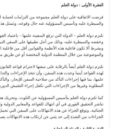
الفقرة الأولى : دولة العلم
فرضت الاتفاقية على دولة العلم مجموعة من التزامات لحماية ال
والسيطرة عليه وتأسيس المسؤولية عنه حال وقوعه، وتتمثل هذه ا
تلتزم دولة العلم – الدولة التي ترفع السفينة علمها – باعتماد القو
وخفضه والسيطرة عليه، وذلك من أجل تطبيقها على السفن التي 
وبشرط ألا تكون فاعلية هذه الأنظمة والقوانين أقل من فاعلية الق
والموضوعية من خلال المنظمة الدولية المختصة أو عن طريق م
تلتزم دولة العلم أيضاً بالرقابة على سفنها لاحترام قواعد القان
لهذه القواعد أينما وجدت هذه السفن، وأن تتخذ الإجراءات والتداب
علمها، بما فيها إجراءات التأكد من صلاحية السفن للإبحار، والتأ
المطلوبة وغيرها من الإجراءات التي تكفل إجراء التفتيش الدور
كما تلتزم دولة العلم بتأسيس المسؤولية عن التلوث، وتحريك هذ
تباشر التحقيق الفوري في أي انتهاك للقواعد والمعايير الدولية وا
الجنائية، وتوقع الجزاء عن هذه الانتهاكات على السفن التي تحم
الجزاءات من الشدة إلى حد يثني عن ارتكاب هذه الانتهاكات بص
الفقرة الثانية : الدولة الساحلية