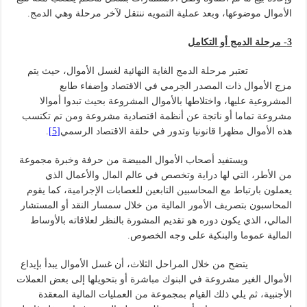
الأموال موضوعها، وبعد عملية التمويه ننتقل لآخر مرحلة وهي الدمج.
3- مرحلة الدمج أو التكامل
تعتبر مرحلة الدمج الغاية النهائية لغسل الأموال، حيث يتم
مزج الأموال ذات المصدر الجرمي في الاقتصاد وإضفاء طابع
المشروعية عليها، واختلاطها بالأموال المشروعة بحيث تبدوا أموالا
مشروعة تماما أو ناتجة عن أنظمة اقتصادية مشروعة ومن تم تكتسب
هذه الأموال مظهرا قانونيا وتدور في حلقة الاقتصاد الرسمي
[5]
.
ويستفيد أصحاب الأموال المبيضة من حرفة وخبرة مجموعة
من الأطر، التي لها دراية وتخصص في عالم المال والأعمال الذي
يعملون بارتباط مع المحاسبين التابعين للعصابات الإجرامية، كما يقوم
المحاسبون بتصريف الأمور المالية من خلال سمسار النقد أو المستشار
المالي، الذي يكون دوره هو تقديم المشورة بالنظر لعلاقاته بالأوساط
المالية عموما والبنكية على وجه الخصوص.
يتضح من خلال المراحل الثلاث، أن غسل الأموال يبدأ بإيداع
الأموال الغير مشروعة في البنوك مباشرة أو بتحويلها إلى بعض العملات
الأجنبية، ثم يلي ذلك القيام بمجموعة من العمليات المالية المعقدة