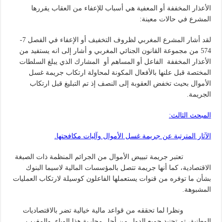
الأعذار المخففة أو المعفية هي أسباب للإعفاء من العقاب يقررها
المشرع في حالات معينة:
لقد أشار المشرع المغربي لظروف التخفيف أو الإعفاء في الفصل 7-
574 من مجموعة القانون الجنائي المغربي و أشار إلى انه يستفيد من
الأعذار المخففة الفاعل أو المساهم أو المشارك الذي يبلغ السلطات
المختصة قبل علنها بالأفعال المكونة لمحاولة ارتكاب جريمة غسل
الأموال بحيث تخفض العقوبة إلى النصف إذ تم التبليغ قبل ارتكاب
الجريمة.
المبحث الثالث:
الآثار المترتبة عن جريمة غسل الأموال وآليات مكافحتها.
تعتبر جريمة تبييض الأموال من الجرائم المنظمة ذات الصبغة
الاقتصادية، كما أنها جريمة تتصل بالمؤسسات المالية لاسيما البنوك
بشأن ما توفره من قنوات يستعملها الفاعلون كوسيلة لارتكاب العمليات
المشبوهة.
ونظرا لما تحققه من قواعد مالية خيالية تضر بالاقتصاديات
الوطنية، تم تجنيد جميع الدول من أجل محاربة هذا الوباء. والمغرب