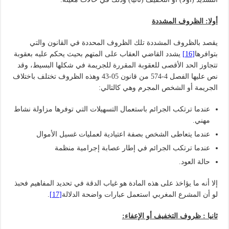
أولا: الظروف المشددة
يقصد بالظروف المشددة تلك الظروف المحددة في القانون والتي
بتوافرها
[16]
يشدد القاضي العقاب على المتهم بحيث يحكم عليه بعقوبة
تتجاوز الحد الأقصى للعقوبة المقررة للجريمة في شكلها البسيط، وقد
نص عليها الفصل 4-574 من قانون 05-43 وهذه الظروف تختلف باختلاف
الجريمة أو الشخص المجرم وهي كالتالي:
عندما ترتكب الجرائم باستعمال التسهيلات التي توفرها مزاولة نشاط
مهني.
عندما يتعاطى الشخص بصفة اعتيادية لعمليات غسيل الأموال
عندما ترتكب الجرائم في إطار عصابة إجرامية منظمة
حالة العود.
إلا أنه ما يؤاخذ على هذه المادة هو غياب الدقة في تحديد المفاهيم فحبذ
لو أن المشرع المغربي استعمل عبارات واضحة الدلالة
[17]
.
ثانيا : ظروف التخفيف أو الإعفاء: