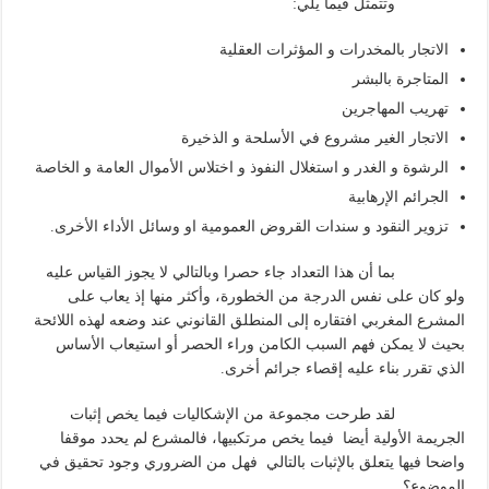
وتتمثل فيما يلي:
الاتجار بالمخدرات و المؤثرات العقلية
المتاجرة بالبشر
تهريب المهاجرين
الاتجار الغير مشروع في الأسلحة و الذخيرة
الرشوة و الغدر و استغلال النفوذ و اختلاس الأموال العامة و الخاصة
الجرائم الإرهابية
تزوير النقود و سندات القروض العمومية او وسائل الأداء الأخرى.
بما أن هذا التعداد جاء حصرا وبالتالي لا يجوز القياس عليه
ولو كان على نفس الدرجة من الخطورة، وأكثر منها إذ يعاب على
المشرع المغربي افتقاره إلى المنطلق القانوني عند وضعه لهذه اللائحة
بحيث لا يمكن فهم السبب الكامن وراء الحصر أو استيعاب الأساس
الذي تقرر بناء عليه إقصاء جرائم أخرى.
لقد طرحت مجموعة من الإشكاليات فيما يخص إثبات
الجريمة الأولية أيضا فيما يخص مرتكبيها، فالمشرع لم يحدد موقفا
واضحا فيها يتعلق بالإثبات بالتالي فهل من الضروري وجود تحقيق في
الموضوع؟