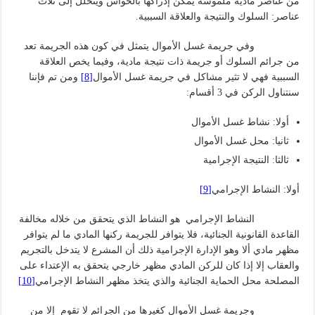
من عناصر مادية ملموسة يمكن إدراكها بالحواس وينحلل إلى ثلاث
عناصر: السلوك والنتيجة والعلاقة السببية.
وفي جريمة غسل الأموال يتمثل في كون هذه الجريمة تعد
من جرائم السلوك أو جريمة ذات نتيجة مادية، وفيما يخص العلاقة
السببية فهي لا تثير مشاكل في جريمة غسل الأموال
[8]
ومن تم فإننا
سنتناول الركن في 3 أقسام:
أولا: نشاط غسل الأموال
ثانيا: محل غسل الأموال
ثالثا: النتيجة الإجرامية
أولا: النشاط الإجرامي
[9]
النشاط الإجرامي هو النشاط الذي يتحقق من خلاله مخالفة
القاعدة القانونية الجنائية، فلا يتوافر للجريمة ركنها المادي ما لم يتوافر
مظهر مادي ألا وهو الإدارة الإجرامية ذلك أن المشرع لا يتدخل بالتجريم
والعقاب إلا إذا كان للركن المادي مظهر خارجي يتحقق به الإعتداء على
المصلحة محل الحماية الجنائية والذي يتخذ مظهر النشاط الإجرامي
[10]
وجريمة غسل الأموال كغيرها من الجرائم لا تقوم إلا من