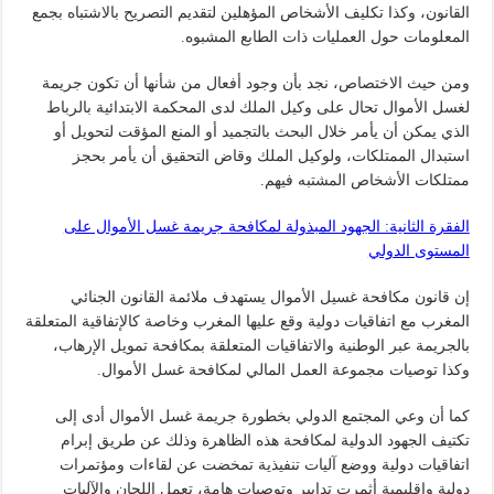
القانون، وكذا تكليف الأشخاص المؤهلين لتقديم التصريح بالاشتباه بجمع
المعلومات حول العمليات ذات الطابع المشبوه.
ومن حيث الاختصاص، نجد بأن وجود أفعال من شأنها أن تكون جريمة
لغسل الأموال تحال على وكيل الملك لدى المحكمة الابتدائية بالرباط
الذي يمكن أن يأمر خلال البحث بالتجميد أو المنع المؤقت لتحويل أو
استبدال الممتلكات، ولوكيل الملك وقاض التحقيق أن يأمر بحجز
ممتلكات الأشخاص المشتبه فيهم.
الفقرة الثانية: الجهود المبذولة لمكافحة جريمة غسل الأموال على
المستوى الدولي
إن قانون مكافحة غسيل الأموال يستهدف ملائمة القانون الجنائي
المغرب مع اتفاقيات دولية وقع عليها المغرب وخاصة كالإتفاقية المتعلقة
بالجريمة عبر الوطنية والاتفاقيات المتعلقة بمكافحة تمويل الإرهاب،
وكذا توصيات مجموعة العمل المالي لمكافحة غسل الأموال.
كما أن وعي المجتمع الدولي بخطورة جريمة غسل الأموال أدى إلى
تكتيف الجهود الدولية لمكافحة هذه الظاهرة وذلك عن طريق إبرام
اتفاقيات دولية ووضع آليات تنفيذية تمخضت عن لقاءات ومؤتمرات
دولية وإقليمية أثمرت تدابير وتوصيات هامة، تعمل اللجان والآليات