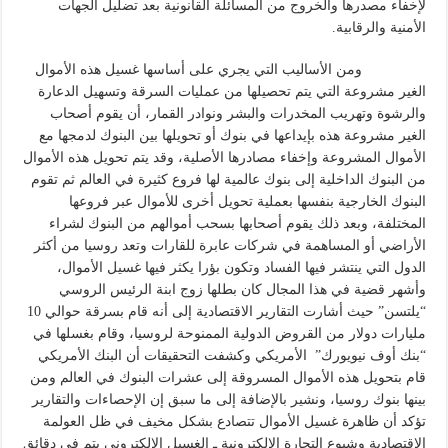
لإخفاء مصدرها والخروج من المسائلة القانونية بعد تضليل الجهات
الأمنية والرقابية.
ومن الأساليب التي يجري على أساسها غسيل هذه الأموال
الغير مشروعة التي يتم تحصيلها من عمليات السرقة وتسهيل الدعارة
والرشوة وتهريب المخدرات والبشر ونوادر القمار، أن يقوم أصحاب
الغير مشروعة هذه بإيداعها في بنوك أو تحويلها بين البنوك لدمجها مع
الأموال المشروعة وإخفاء مصادرها الأصلية، وقد يتم تحويل هذه الأموال
من البنوك الداخلية إلى بنوك عالمية لها فروع كثيرة في العالم ثم تقوم
البنوك الخارجية بنفسها بعملية تحويل أخرى للأموال عبر فروعها
المختلفة، وبعد ذلك يقوم أصحابها بسحب أموالهم من البنوك لشراء
الأراضي أو المساهمة في شركات عابرة للقارات وتعد روسيا من أكثر
الدول التي ينتشر فيها الفساد وتكون بؤرا يكثر فيها غسيل الأموال،
وأشهر قضية في هذا المجال كان بطلها زوج ابنة الرئيس الروسي
“يلتسن” حيث أشارت التقارير الاقتصادية إلى أنه قام بسرقة حوالي 10
مليارات دولار من القروض الدولية الممنوحة لروسيا، وقام بغسلها في
“بنك أوف نيويورك” الأمريكي وكشفت التحقيقات أن البنك الأمريكي
قام بتحويل هذه الأموال المسروقة إلى عشرات البنوك في العالم ومن
بينها بنوك روسيا، ونشير بالإضافة إلى ما سبق إن الإحصاءات والتقارير
تؤكد أن ظاهرة غسيل الأموال تتصادع بشكل مخيف في ظل العولمة
الاقتصادية وشيوع التجارة الإلكترونية ـ الغسيل الإلكتروني يتم في دقائق