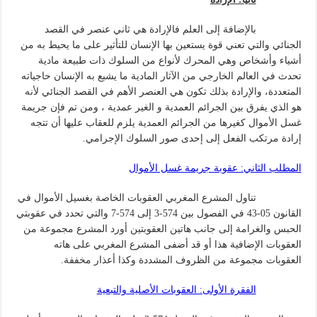
بالإضافة إلى العلم فالإرادة هي ثاني عنصر في القصد
الجنائي والتي تعني قوة يستعين بها الإنسان للتأثير على ما يحيط به من
أشياء وأشخاص وهي المحرك لأنواع من السلوك ذات طبيعة مادية
تحدث في العالم الخارجي من الآثار المادية ما يشبع به الإنسان حاجياته
المتعددة، والإرادة بذلك تكون هي العنصر الأهم في القصد الجنائي لأنه
هو الذي يفرق بين الجرائم العمدية و الغير عمدية ، ومن تم فإن جريمة
غسل الأموال كغيرها من الجرائم العمدية يلزم للعقاب عليها أن تتجه
إرادة مرتكب الفعل إلى إحدى صور السلوك الإجرامي.
المطلب الثاني: عقوبة جريمة غسل الأموال
تناول المشرع المغربي العقوبات الخاصة بغسيل الأموال في
القانون 05-43 في الفصول بين 574-3 إلى 574-7 والتي تحدد في عقوبتي
الحبس والغرامة إلى جانب هاتين العقوبتين أورد المشرع مجموعة من
العقوبات الإضافية هذا أو قد أضفى المشرع المغربي على هاته
العقوبات مجموعة من الظروف المشددة وكذا أعذار مخففة.
الفقرة الأولى: العقوبات الأصلية والتبعية