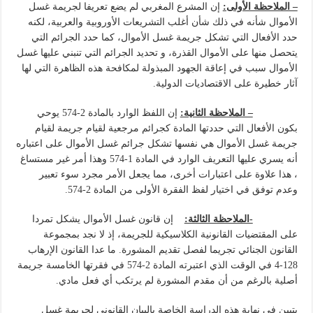
– الملاحظة الأولى:
إن المشرع المغربي لم يضع تعريفا لجريمة غسل
الأموال شأنه في ذلك شأن أغلب التشريعات الأوروبية والعربية، لكنه
حدد الأفعال التي تشكل جريمة غسل الأموال، كما حدد الجرائم التي
يتحصل منها على الأموال القذرة، و تحديد الجرائم التي تنبني عليها غسل
الأموال سبب في إعاقة الجهود المبذولة لمكافحة هذه الظاهرة التي لها
آثار خطيرة على الاقتصاديات الدولية.
– الملاحظة الثانية:
إن اللفظ الوارد بالمادة 2-574 يوحي
بكون الأفعال التي حددتها المادة كجرائم مرجعية لقيام جريمة لقيام
جريمة غسل الأموال هي نفسها تشكل جرائم غسل الأموال على اعتباره
أنه يسري عليها التعريف الوارد في المادة 1-574 وهذا أمر غير مستساغ
، هذا علاوة على اعتبارات أخرى، مما يجعل الأمر مجرد سوء تعبير
وعدم توفق في اختيار لفظ الفقرة الأولى من المادة 2-574.
-الملاحظة الثالثة:
إن قانون غسل الأموال يشكل تمردا
على المقتضيات القانونية الكلاسيكية للجريمة، إذ لا نجد بمجموعة
القانون الجنائي تجريما لفصل تقديم المشورة. ما عدا القانون الإرهاب
128-4 في الوقت الذي اعتبرته المادة 2-574 في فقرتها الخامسة جريمة
أصلية بالرغم من أن مقدم المشورة لم يرتكب أي فعل مادي.
يتبين في نهاية هذه الدراسة الخاصة بالبيان القانوني لجريمة غسل