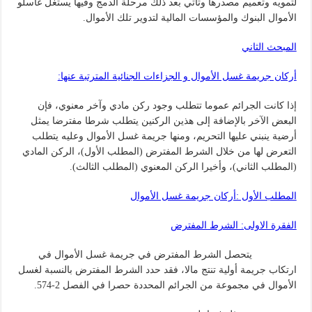
لتمويه وتعميم مصدرها وتأتي بعد ذلك مرحلة الدمج وفيها يستغل غاسلو
الأموال البنوك والمؤسسات المالية لتدوير تلك الأموال.
المبحث الثاني
أركان جريمة غسل الأموال و الجزاءات الجنائية المترتبة عنها:
إذا كانت الجرائم عموما تتطلب وجود ركن مادي وآخر معنوي، فإن
البعض الآخر بالإضافة إلى هذين الركنين يتطلب شرطا مفترضا يمثل
أرضية ينبني عليها التحريم، ومنها جريمة غسل الأموال وعليه يتطلب
التعرض لها من خلال الشرط المفترض (المطلب الأول)، الركن المادي
(المطلب الثاني)، وأخيرا الركن المعنوي (المطلب الثالث).
المطلب الأول :أركان جريمة غسل الأموال
الفقرة الاولى: الشرط المفترض
يتحصل الشرط المفترض في جريمة غسل الأموال في
ارتكاب جريمة أولية تنتج مالا، فقد حدد الشرط المفترض بالنسبة لغسل
الأموال في مجموعة من الجرائم المحددة حصرا في الفصل 2-574.