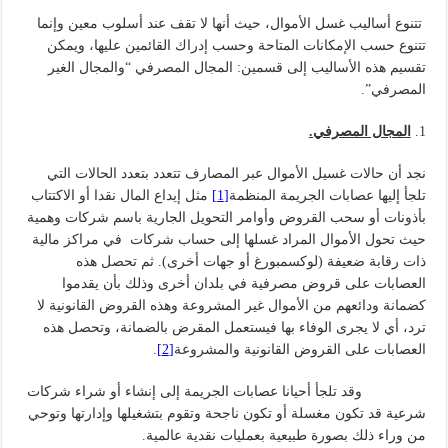
تتنوع أساليب غسل الأموال، حيث أنها لا تقف عند أسلوب معين وإنما
تتنوع حسب الإمكانات المتاحة وحسب إدراك القائمين عليها، ويمكن
تقسيم هذه الأساليب إلى قسمين: المجال المصرفي “والمجال الغير
المصرفي”.
المجال المصرفي.
نجد أن حالات غسيل الأموال عبر المصارف تتعدد بتعدد الحالات التي
تلجأ إليها عصابات الجريمة المنظمة
[1]
مثل إيداع المال نقدا أو الاكتتاب
بأذونات أو سحب القروض وأوامر التحويل الجارية باسم شركات وهمية
حيث تحول الأموال المراد غسلها إلى حساب شركات في مراكز مالية
ذات رقابة ضعيفة (لوكسمبورغ أو جهات أخرى). ثم تحصل هذه
العصابات على قروض مصرفية في بلدان أخرى وذلك بأن يقدموا
كضمانة ودائعهم من الأموال غير المشروعة وهذه القروض القانونية لا
ترد، أي لا يجرى الوفاء بها فيستعمل المقرض بالضمانة، وتحصل هذه
العصابات على القروض القانونية والمشروعة
[2]
.
وقد تلجأ أحيانا عصابات الجريمة إلى إنشاء أو شراء شركات
شرعية قد تكون مغسلة أو تكون ناجحة وتقوم بتشغيلها وإدارتها وتوحي
من وراء ذلك بصورة طبيعية بعمليات نقدية عالمية.