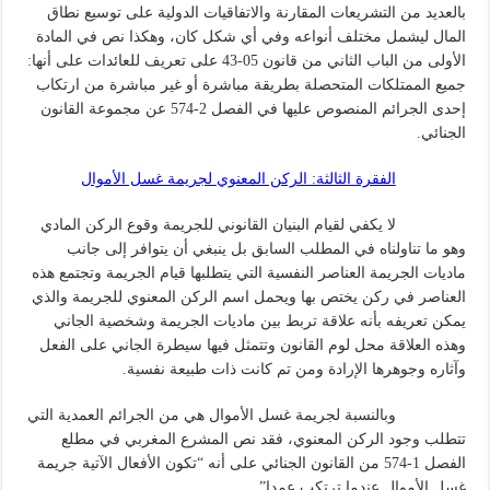
بالعديد من التشريعات المقارنة والاتفاقيات الدولية على توسيع نطاق
المال ليشمل مختلف أنواعه وفي أي شكل كان، وهكذا نص في المادة
الأولى من الباب الثاني من قانون 05-43 على تعريف للعائدات على أنها:
جميع الممتلكات المتحصلة بطريقة مباشرة أو غير مباشرة من ارتكاب
إحدى الجرائم المنصوص عليها في الفصل 2-574 عن مجموعة القانون
الجنائي.
الفقرة الثالثة: الركن المعنوي لجريمة غسل الأموال
لا يكفي لقيام البنيان القانوني للجريمة وقوع الركن المادي
وهو ما تناولناه في المطلب السابق بل ينبغي أن يتوافر إلى جانب
ماديات الجريمة العناصر النفسية التي يتطلبها قيام الجريمة وتجتمع هذه
العناصر في ركن يختص بها ويحمل اسم الركن المعنوي للجريمة والذي
يمكن تعريفه بأنه علاقة تربط بين ماديات الجريمة وشخصية الجاني
وهذه العلاقة محل لوم القانون وتتمثل فيها سيطرة الجاني على الفعل
وآثاره وجوهرها الإرادة ومن تم كانت ذات طبيعة نفسية.
وبالنسبة لجريمة غسل الأموال هي من الجرائم العمدية التي
تتطلب وجود الركن المعنوي، فقد نص المشرع المغربي في مطلع
الفصل 1-574 من القانون الجنائي على أنه “تكون الأفعال الآتية جريمة
غسل الأموال عندما ترتكب عمدا”.