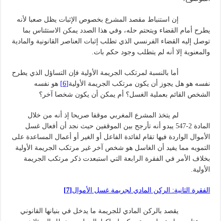
إن استنباط مقصد المشرع بخصوص الإثبات يظل صعبا لأنه
يطرح أمام القضاء ويتحتم حله، وفي هذا الصدد يمكن الاستئناس بما
توصل إليه القضاء الفرنسي الذي تطلب إثبات العناصر القانونية والمادية
والمعنوية إلا أنه لم يتطلب وجود حكم بات.
أما بالنسبة لمرتكب الجريمة الأولية فإن التساؤل الذي يطرح
نفسه هو هل يجوز أن يكون مرتكب الجريمة الأولية
[6]
هو نفسه
الشخص القائم بعملية الغسل؟ أم يمكن أن يكون شخصا آخر؟
لم يتخذ المشرع المغربي موقفا صريحا إذ أنه من خلال
المادة 2-547 يبدو أنه تأرجح بين الموقفين حيث نجد أن أفعال غسل
الأموال الواردة فيها تقام لفائدة الفاعل أو الغير أو أعمال المساعدة على
التمويه مما يفيد أن الغاسل هو شخص آخر غير مرتكب الجريمة الأولية
بخلاف الأمر في الفقرة الرابعة التي استبعدت ذكر مرتكب الجريمة
الأولية.
الفقرة الثانية: الركن المادي لجريمة غسل الأموال
[7]
يقصد بالركن المادي للجريمة ما يدخل في بنيانها القانوني