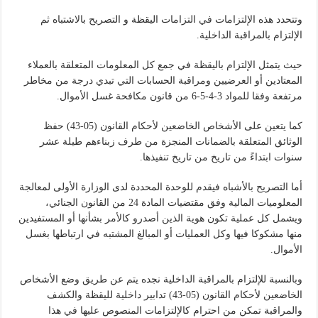
وتتحدد هذه الإلتزامات في التزامات اليقظة و التصريح بالاشتباه ثم
الإلتزام بالمراقبة الداخلية.
حيث يتمثل الإلتزام باليقظة في جمع كل المعلومات المتعلقة بالعملاء
المعتادين أو العرضيين ومراقبة الحسابات التي تبدي درجة من مخاطر
مرتفعة وفقا للمواد 3-4-5-6 من قانون مكافحة غسل الأموال.
كما يتعين على الأشخاص الخاضعين لأحكام القانون (05-43) حفظ
الوثائق المتعلقة بالضمانات المنجزة من طرف زبناءهم طيلة عشر
سنوات ابتداءً من تاريخ من تاريخ تنفيذها.
أما التصريح بالأشباه فيقدم للوحدة المحددة لدى الوزارة الأولى لمعالجة
المعلوميات المالية وفق مقتضيات المادة 24 من القانون الجنائي،
ويشمل كل عملية تكون هوية الذين أصدرو كالأمر بشأنها أو المستفيدين
منها مشكوكا فيها وكل العمليات أو المبالغ المشتبه في ارتباطها بغسل
الأموال.
وبالنسبة للإلتزام بالمراقبة الداخلية نجده يتم عن طريق وضع الأشخاص
الخاضعين لأحكام القانون (05-43) تدابير داخلية لليقظة والكشف
والمراقبة تمكن من احترام كالإلتزامات المنصوص عليها في هذا