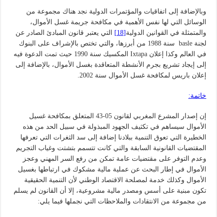
وبالإضافة إلى اتفاقيات والمؤتمرات الدولية نجد هناك مجموعة من
الوسائل التي لها نفس الأهمية في مكافحة جريمة غسل الأموال،
والمتمثلة في القوانين الدولية
[18]
التي يعتبر قانون المبادئ الصادر عن
لجنة basle سنة 1988 من أبرزها، والتي تختص بالإشراف على البنوك
في العالم وكذا إعلان Ixtapa المكسيك سنة 1990 حيث تمت الدعوة فيه
إلى إيجاد تشريع بجرم الأنشطة المتعاقدة بغسل الأموال، بالإضافة إلى
إعلان باريس لمكافحة غسل الأموال سنة 2002.
خاتمة:
إن إصدار المشرع المغربي لقانون 05-43 المتعلق بمكافحة غسيل
الأموال سيساهم في تكثيف الجهود المبذولة في سبيل الحد من هذه
الخطيرة التي تعوق التنمية ببلادنا إضافة إلى سد الثغرات التي تعرفها
المقتضيات القانونية السابقة والتي كانت تتسمم بتشتت وغياب التجريم
وعدم التوفر على مقتضيات عامة تمكن من رفع السر المهني وعجز
الأموال في إطار البحث عن عملية مالية مشكوك في ارتباطها بغسيل
الأموال وكذلك خدمة لمصلحة الاقتصاد الوطني لأن التنمية الحقيقية
تكون مبنية على أسس ومصدر مالية مشروعية، إلا أن القانون لم يسلم
من مجموعة من الانتقادات والملاحظات التي نجملها فيما يلي: