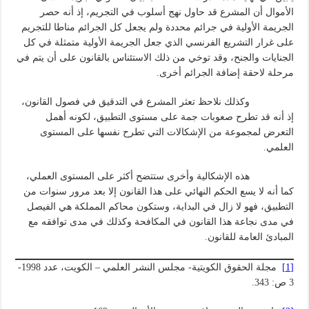
الأموال أن المشرع قد حاول نهج أسلوب في التجريم، إذ أنه حصر
الجريمة الأولية في جرائم محددة ولم يجعل كل الجرائم مناطا للتجريم
على غرار التشريع الفرنسي الذي جعل الجريمة الأولية متمثلة في كل
الجنايات والجنح، وقد توخي من ذلك الاستئناس بالقانون على أن يتم في
مرحلة لاحقة إضافة الجرائم أخرى.
وكذلك نلاحظ تعثر المشرع في التدقيق في فصول القانون،
إذ أنه قد تطرح صعوبات جمة على مستوى التطبيق، لكونه أهمل
التعرض لمجموعة من الإشكالات التي تطرح نفسها على المستوى
العلمي.
هذه الإشكالية وأخرى ستتضح أكثر على المستوى العملي،
كما أنه لا يسع الحكم النهائي على هذا القانون إلا بعد مرور سنوات من
التطبيق، فهو لا زال في البداية، وستكون محاكم المملكة هي الفيصل
في مدى نجاعة هذا القانون في المكافحة وكذلك في مدى توافقه مع
المبادئ العامة للقانون.
[1]
مجلة الحقوق الكويتية- مجلس النشر العلمي – الكويت، عدد 1998-
3 ص: 343.