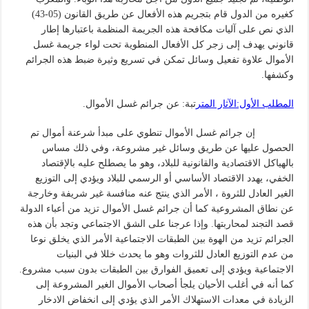
كغيره من الدول قام بتجريم هذه الأفعال عن طريق القانون (05-43)
الذي نص على آليات مكافحة هذه الجريمة المنظمة باعتبارها إطار
قانوني يهدف إلى زجر كل الأفعال المنطوية تحت لواء جريمة غسل
الأموال علاوة تفعيل وسائل تمكن في تسريع وثيرة ضبط هذه الجرائم
وكشفها.
المطلب الأول:الآثار المتر
تبة: عن جرائم غسل الأموال.
إن جرائم غسل الأموال تنطوي على مبدأ شرعنة أموال تم
الحصول عليها عن طريق وسائل غير مشروعة، وفي ذلك مساس
بالهياكل الاقتصادية والقانونية للبلاد، وهو ما يصطلح عليه بالإقتصاد
الخفي، يهدد الاقتصاد الأساسي أو الرسمي للبلاد ويؤدي إلى التوزيع
الغير العادل للثروة ، الأمر الذي ينتج عنه منافسة غير شريفة وخارجة
عن نطاق المشروعية كما أن جرائم غسل الأموال تزيد من أعباء الدولة
قصد التجند لمحاربتها. وإذا عرجنا على الشق الاجتماعي وتجد بأن هذه
الجرائم تزيد من الهوة بين الطبقات الاجتماعية الأمر الذي يخلق نوعا
من عدم التوزيع العادل للثروات وهو ما يحدث خللا في البنيات
الاجتماعية ويؤدي إلى تعميق الفوارق بين الطبقات بدون سبب مشروع.
كما أنه في أغلب الأحيان يلجأ أصحاب الأموال الغير المشروعة إلى
الزيادة في معدات الاستهلاك الأمر الذي يؤدي إلى انخفاض الادخار