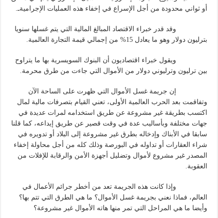
أو ثواني محدودة من أجل الإسراع في إخفاء هذه العمليات الإجراميةـ.
وقد قدر خبراء الاقتصاد المبالغ المالية التي يتم غسلها سنويا
بترليون دولار وهو ما يعادل 15% من إجمالي قيمة التجارة العالمية.
ويقول خبراء اقتصاديون أن البنوك السويسرية بها ما يتراوح
بين ترليون وترليوني دولار من الأموال التي جاءت من طرق محرمة.
إن جريمة غسل الأموال التي ظهرت على الساحة الآن
وتفاقمت بعد الحرب العالمية الأولى، تعني القيام بتصرفات مالية لمال
اكتسب بطريقة غير مشروعة عن طريق استخدامه لمرات عديدة في
جهات مختلفة وبأساليب عدة في وقت قصير عن طريق إيداعه، كما قلنا
سابقا في الأبناك وإدخاله بطرق غير مشروعة إلى البلاد أو تدويره في
شراء العقارات أو تداوله في البورصة وذلك كله من أجل محاولة إخفاء
المصدر غير مشروع لأموال وتضليل أجهزة الأمن والرقابة للإفلات من
العقوبة.
وإذا كانت هذه الجريمة تعد من أخطر جرائم الأعمال في
العالم، فماذا نعني بجريمة غسل الأموال؟ ما هي الطرق التي تتم بها؟
وأيضا ما هي المراحل التي تمر منها هاته الأموال غير مشروعة؟