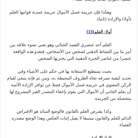
وهكذا فإن جريمة غسل الأموال جريمة عمدية قوامها العلم
(أولا) والإرادة (ثانيا).
أولا: العلم
[13]
العلم أحد عنصري القصد الجنائي وهو يعني نشوء علاقة بين
أمر ما بين النشاط الذهني لشخص من الأشخاص، فتغدو هذه الواقعة
عنصرا من عناصر الخبرة الذهنية التي يختزنها الشخص.
بحيث يستطيع الاستعانة بها في حكم على الأشياء وفي
تحديد كيفية تصرفه تجاه الظروف المحيطة به، ومن تم فإنه ينبغي لقيام
الركن المعنوي في جريمة غسل الأموال فضلا عن توافر الإرادة الآثمة
أن يعلم الجاني أن الأموال التي يقوم بإخفاء المصدر الغير المشروع لها
متحصلة من الجريمة.
وكذا يفترض العلم بالقانون فالوضع السائد هو الافتراض
الدائم للعلم والقانون مسبقا لا يقبل إثبات العكس وهذا الوضع مصدره
القضاء.
ثانيا: الإرادة