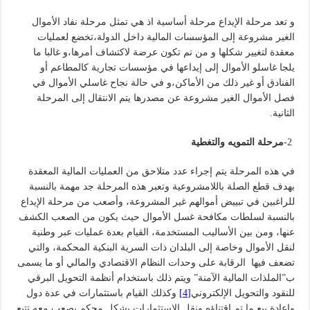
و تعد مرحلة الإيداع مرحلة أساسية اذ هي تمثل مرحلة نفاد الأموال
الغير مشروعة إلى المؤسسات المالية داخل الدولة،تخضع لعمليات
معقدة لتغيير شكلها و من تم تكون عرضة لاكتشاف أمرها،و غالبا ما
يلجا غاسلو الأموال إلى إيداعها في مؤسسات تجارية كالمطاعم أو
الفنادق أو غير ذلك من الأماكن،و في حالة نجاح غاسلي الأموال في
فصل الأموال الغير مشروعة عن مصدرها يتم الانتقال إلى المرحلة
الثانية.
2-
مرحلة التمويه والتغطية
في هذه المرحلة يتم إجراء عدد متلاحق من العمليات المالية المعقدة
بهدف قطع الصلة باللامشروعية وتعبر هذه المرحلة جد مهمة بالنسبة
للراغبين في تبييض أموالهم غير المشروعة، وأصعب من مرحلة الإيداع
بالنسبة لسلطات مكافحة غسل الأموال حيث يكون من الصعب الكشف
عنها، ومن بين الأساليب المستخدمة، القيام بعدة عمليات عبر وطنية
لنقل الأموال وخاصة إلى البلدان ذات السرية البنكية المحكمة، والتي
تضعف فيها الرقابة على وحدات النظام الاقتصادي والمالي أو ما يسمى
ب”الملذات المالية الآمنة” ويتم ذلك باستخدام أنظمة التحويل البرقي
للنقود والتحويل الإلكتروني
[4]
وكذلك القيام باستثمارات في عدة دول
وإعادة بيع ما تم اقتناؤه ونقل الاستثمارات بشكل محكم يصعب معه تتبع