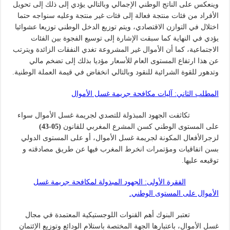
وينعكس على الناتج الوطني الإجمالي وبالتالي يؤدي إلى ذلك إلى تحويل
الأفراد من فئات منتجة فعالة إلى فئات غير منتجة وعليه سنواجه حتما
اختلال في التوازن الاقتصادي، ويتم توزيع الدخل الوطني توزيعا عشوائيا
يؤدي في النهاية كما سبقت الإشارة إلى توسيع الفجوة بين الفئات
الاجتماعية، كما أن الأموال غير المشروعة تغدي النفقات الزائدة ويترتب
عن هذا ارتفاع المستوى العام للأسعار مؤديا بذلك إلى تضخم مالي
وتدهور للقوة الشرائية للنقود وبالتالي انخفاض في قيمة العملة الوطنية.
المطلب الثاني: آليات مكافحة جريمة غسل الأموال
تكاثفت الجهود المبذولة للتصدي لجريمة غسل الأموال سواء
على المستوى الوطني كسن المشرع المغربي للقانون
(05-43)
لزجرالأفعال المكونة لجريمة غسل الأموال، أو على المستوى الدولي
بسن اتفاقيات ومؤتمرات انخرط المغرب فيها عن طريق مصادقته و
توقيعه عليها.
الفقرة الأولى: الجهود المبذولة لمكافحة جريمة غسل
الأموال على المستوى الوطني.
تعتبر البنوك أهم القنوات اللوجستيكية المعتمدة في مجال
غسل الأموال، باعتبارها الجهة المختصة باستلام الودائع وتوزيع الإئتمان