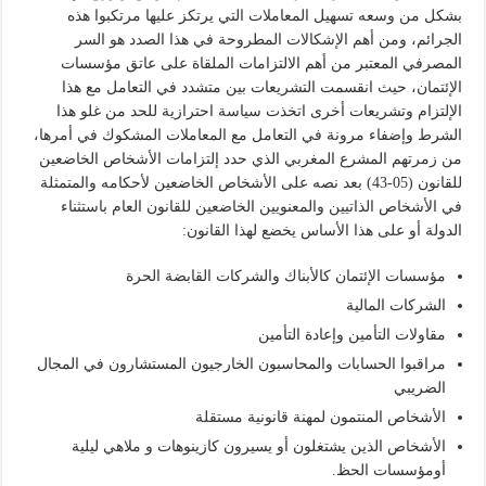
بشكل من وسعه تسهيل المعاملات التي يرتكز عليها مرتكبوا هذه
الجرائم، ومن أهم الإشكالات المطروحة في هذا الصدد هو السر
المصرفي المعتبر من أهم الالتزامات الملقاة على عاتق مؤسسات
الإئتمان، حيث انقسمت التشريعات بين متشدد في التعامل مع هذا
الإلتزام وتشريعات أخرى اتخذت سياسة احترازية للحد من غلو هذا
الشرط وإضفاء مرونة في التعامل مع المعاملات المشكوك في أمرها،
من زمرتهم المشرع المغربي الذي حدد إلتزامات الأشخاص الخاضعين
للقانون (05-43) بعد نصه على الأشخاص الخاضعين لأحكامه والمتمثلة
في الأشخاص الذاتيين والمعنويين الخاضعين للقانون العام باستثناء
الدولة أو على هذا الأساس يخضع لهذا القانون:
مؤسسات الإئتمان كالأبناك والشركات القابضة الحرة
الشركات المالية
مقاولات التأمين وإعادة التأمين
مراقبوا الحسابات والمحاسبون الخارجيون المستشارون في المجال
الضريبي
الأشخاص المنتمون لمهنة قانونية مستقلة
الأشخاص الذين يشتغلون أو يسيرون كازينوهات و ملاهي ليلية
أومؤسسات الحظ.