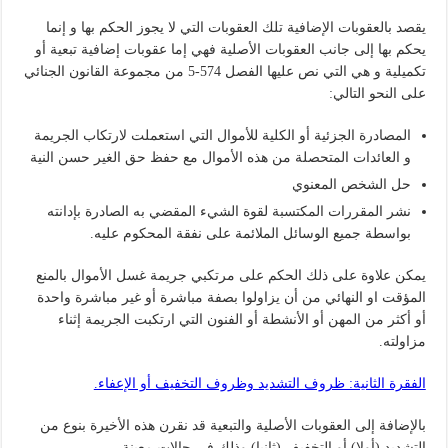
يقصد بالعقوبات الإضافية تلك العقوبات التي لا يجوز الحكم بها و إنما
يحكم بها إلى جانب العقوبات الأصلية فهي إما عقوبات إضافية تبعية أو
تكميلية و هي التي نص عليها الفصل 574-5 من مجموعة القانون الجنائي
على النحو التالي:
المصادرة الجزئية أو الكلية للأموال التي استعملت لارتكاب الجريمة
و العائدات المتحصلة من هذه الأموال مع حفظ حق الغير حسن النية
حل الشخص المعنوي
نشر المقررات المكتسبة لقوة الشيء المقضي به الصادرة بإدانته
بواسطة جميع الوسائل الملائمة على نفقة المحكوم عليه.
يمكن علاوة على ذلك الحكم على مرتكبي جريمة غسل الأموال بالمنع
المؤقت او النهائي من أن يزاولوا بصفة مباشرة أو غير مباشرة واحدة
أو أكثر من المهن أو الأنشطة أو الفنون التي ارتكبت الجريمة إثناء
مزاولته.
الفقرة الثانية: ظروف التشديد وظروف التخفيف أو الإعفاء.
بالإضافة إلى العقوبات الأصلية والتبعية قد نقرن هذه الأخيرة بنوع من
التشديد (أولا) أو التخفيف (ثانيا) وذلك في حالات معينة.