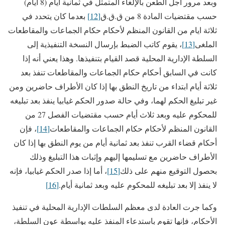
وبعد مرور أجل الطعن بالإلغاء المتمثل في ثمانية أيام (8 أيام)
حسب مقتضيات المادة 8 من ق.ق.ق
[12]
بعدما كان يتحدد في
ثلاثة ايام من القانون المنظم لأحكام حكام الجماعات والمقاطعات
الملغى
[13]
، يقوم كاتب الضبط بإرسال النسخة التنفيذية إلى
السلطة الإدارية المحلية قصد القيام بتنفيذها. وهذا يعني أنه إذا
كانت في السابق أحكام حكام الجماعات والمقاطعات تنفذ بعد
ثلاثة أيام ابتداء من تاريخ النطق بها إذا كان الأطراف حاضرين ومن
غير تبليغ الحكم لهما، وفي حالة صدور الحكم غيابيا ينفذ بعد تبليغه
للمحكوم عليه وبعد ثلاث أيام حسب مقتضيات الفصل 27 من
القانون المنظم لأحكام حكام الجماعات والمقاطعات
[14]
، فإن
أحكام قضاء القرب تنفذ بعد ثمانية أيام من يوم النطق بها إذا كان
الأطراف حاضرين مع تسليمها إليهم وإثبات هذا التبليغ وذلك
بحصول التوقيع منهم على ذلك
[15]
، أما إذا صدر الحكم غيابيا، فإنه
لا ينفذ إلا بعد تبليغه للمحكوم عليه وبعد ثمانية أيام.
[16]
وكما جرت العادة لدى معظم السلطات الإدارية المحلية في تنفيذ
الأحكام، فإنها تقوم باستدعاء المنفذ عليه بواسطة عون السلطة،