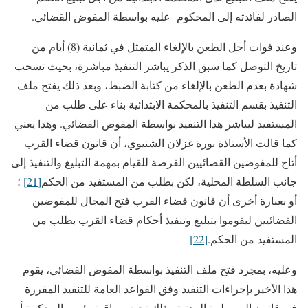
الصادر لفائدته إلى المحكوم عليه بواسطة المفوض القضائي.
وعند فوات أجل الطعن بالإلغاء المتمثل في ثمانية (8) أيام من
تاريخ التوصل كما سبق الذكر يباشر التنفيذ مباشرة، بحيث تسحب
شهادة بعدم الطعن بالإلغاء من كتابة الضبط، وبعد ذلك يفتح ملف
التنفيذ بقسم التنفيذ بالمحكمة الابتدائية بناء على طلب من
المستفيد ليباشر هذا التنفيذ بواسطة المفوض القضائي. وهذا يعني
كما قالت الأستاذة نورة غزلان الشنيوي، أن قانون قضاء القرب
أتاح للمفوضين القضائيين الفرصة للقيام بمهمة التبليغ والتنفيذ إلى
جانب السلطة المحلية، لكن بطلب من المستفيد من الحكم
[21]
؛
أو بعبارة أخرى أن قانون قضاء القرب فتح المجال للمفوضين
القضائيين ليقوموا بتبليغ وتنفيذ أحكام قضاء القرب بطلب من
المستفيد من الحكم.
[22]
وعليه، بمجرد فتح ملف التنفيذ بواسطة المفوض القضائي، يقوم
هذا الأخير بإجراءات التنفيذ وفق القواعد العامة للتنفيذ المقررة
في قانون المسطرة المدنية وذلك تحت مراقبة رئيس المحكمة أو