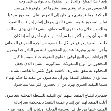
بإيفاء هذا المبلغ، والحال أن المنقولات بالبوادي على وجه
الخصوص من ماعز وغنم وبقر وغيرها غير متوفرة على سند
الملكية، مما قد يؤدي بأي كان إلى التعرض على المحجوز مدعيا
تملك المحجوز عليه، الشيء الذي يعرقل إتمام إجراءات التنفيذ،
وذلك من خلال رفع دعوى الاستحقاق، الشيء الذي يؤدي بطالب
التنفيذ أن يخسر أكثر مما سيأخذ؛ أو بعبارة أخرى أنه إذا كان
طالب التنفيذ يعوض عن كل ما خسره من أجرة المفوض القضائي
وأجرة الخبير وغيرها عند بيع المحجوز، فإنه من النادر جدا وصول
الإجراءات إلى البيع لوقوع دعاوى التعرضات لا سيما إذا كان
المحجوز من أنواع المنقولات المذكورة، الشيء الذي يجعل
المحكوم له ينفق مصاريف باهضة تفوق بكثير ما تقاضى بشأنه،
مما يؤدي بمعظم المنفذ لهم أن يتغاضون عن تنفيذ ما حكم لهم لا
سيما التنفيذ الجبري تهربا من أن يخسروا أكثر مما سيأخذوا.
فبمجرد امتناع المنفذ عليهم عن التنفيذ للسلطة المحلية يتغاضون
أغلب المنفذ لهم عن إتمام عملية التنفيذ بالمحكمة بعد إحالة
الملف عليها من طرف السلطة المحلية. ويتبادر إلى الذهن طرح