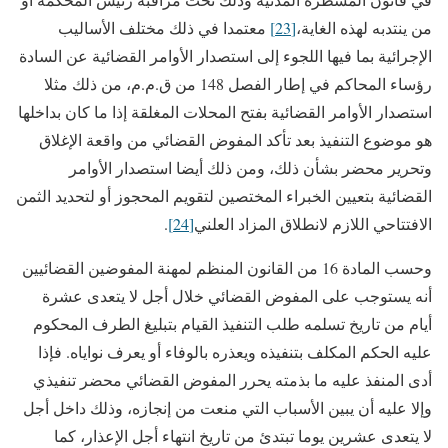
من ينتدبه لهذه الغاية،
[23]
معتمدا في ذلك مختلف الأساليب
الإجرائية بما فيها اللجوء إلى استصدار الأوامر القضائية عن السادة
رؤساء المحاكم في إطار الفصل 148 من ق.م.م، من ذلك مثلا
استصدار الأوامر القضائية بفتح المحلات المغلقة إذا ما كان بداخلها
هو موضوع التنفيذ بعد تأكد المفوض القضائي من واقعة الإغلاق
وتحرير محضر بشأن ذلك، ومن ذلك أيضا استصدار الأوامر
القضائية بتعيين الخبراء المختصين لتقويم المحجوز أو لتحديد الثمن
الافتتاحي اللازم لانطلاق المزاد العلني
[24]
.
وحسب المادة 16 من القانون المنظم لمهنة المفوضين القضائيين
أنه يستوجب على المفوض القضائي خلال أجل لا يتعدى عشرة
أيام من تاريخ تسلمه طلب التنفيذ القيام بتبليغ الطرف المحكوم
عليه الحكم المكلف بتنفيذه ويعذره بالوفاء أو يعرف نواياه. فإذا
أدى المنفذ عليه ما بذمته يحرر المفوض القضائي محضر تنفيذي
وإلا عليه أن يبين الأسباب التي منعت من إنجازه، وذلك داخل أجل
لا يتعدى عشرين يوما تبتدئ من تاريخ انتهاء أجل الإعذار، كما