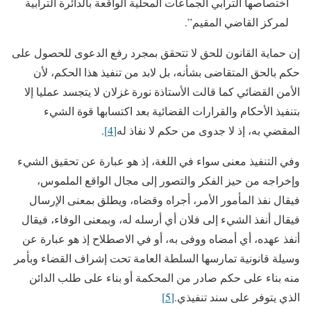
اختصاصها الترابي الجماعات المحلية الواقعة بالدائرة الترابية
لمركز القاضي المقيم”.
إن حماية القانون للحق لا تتحقق بمجرد رفع الدعوى للحصول على
حكم بالحق المتقاضى بشأنه، بل لابد من تنفيذ هذا الحكم، لأن
الأمن القضائي كما قالت الأستاذة نورة غزلان لا يتجسد عمليا إلا
بتنفيذ الأحكام والقرارات القضائية بعد اكتسابها قوة الشيء
المقضي به، إذ لا جدوى من حكم لا نفاذ له
[4]
.
وفي التنفيذ معنى سواء في اللغة، إذ هو عبارة عن تحقيق الشيء
وإخراجه من حيز الفكر والتصور إلى مجال الواقع الملموس،
فيقال نفذ المأمور الأمر، أجراه وقضاه، ويطلق بمعنى الإرسال
فيقال أنفذ الشيء إلى فلان أي أرسله له، وبمعنى الوفاء، فيقال
أنفذ عهده، أي أمضاه ووفى به، أو في الاصطلاح إذ هو عبارة عن
وسيلة قانونية تمارسها السلطة العامة تحت إشراف القضاء وبأمر
منه بناء على حكم صادر من المحكمة أو بناء على طلب الدائن
الذي يتوفر على سند تنفيذي.
[5]