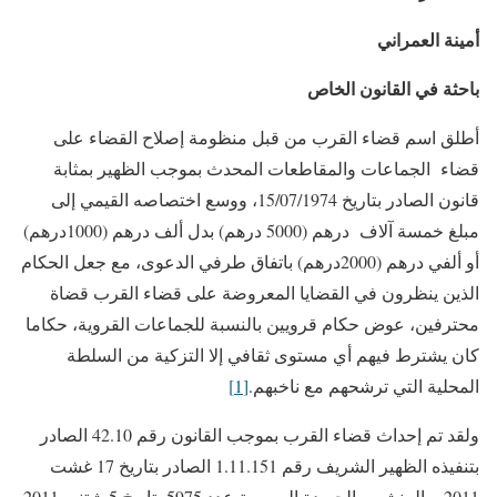
أمينة العمراني
باحثة في القانون الخاص
أطلق اسم قضاء القرب من قبل منظومة إصلاح القضاء على
قضاء الجماعات والمقاطعات المحدث بموجب الظهير بمثابة
قانون الصادر بتاريخ 15/07/1974، ووسع اختصاصه القيمي إلى
مبلغ خمسة آلاف درهم (5000 درهم) بدل ألف درهم (1000درهم)
أو ألفي درهم (2000درهم) باتفاق طرفي الدعوى، مع جعل الحكام
الذين ينظرون في القضايا المعروضة على قضاء القرب قضاة
محترفين، عوض حكام قرويين بالنسبة للجماعات القروية، حكاما
كان يشترط فيهم أي مستوى ثقافي إلا التزكية من السلطة
المحلية التي ترشحهم مع ناخبهم.
[1]
ولقد تم إحداث قضاء القرب بموجب القانون رقم 42.10 الصادر
بتنفيذه الظهير الشريف رقم 1.11.151 الصادر بتاريخ 17 غشت
2011، والمنشور بالجريدة الرسمية عدد 5975 بتاريخ 5 شتنبر 2011،