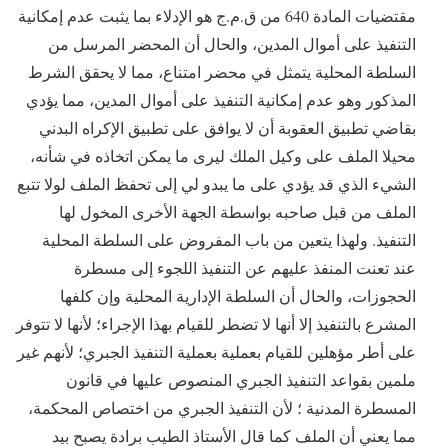
مقتضيات المادة 640 من ق.م.ج هو الإدلاء بما يثبت عدم إمكانية
التنفيذ على أموال المدين، والحال أن المحضر المرسل من
السلطة المحلية يتمثل في محضر امتناع، مما لا يحقق الشرط
المذكور وهو عدم إمكانية التنفيذ على أموال المدين، مما يؤدي
بقاضي تطبيق العقوبة أن لا يوافق على تطبيق الإكراه البدني
محيلا الملف على وكيل الملك ليرى ما يمكن اتخاذه في شأنه،
الشيء الذي قد يؤدي على ما يبدو لي إلى تحفظ الملف لولا تتبع
الملف من قبل صاحبه بواسطة الجهة الأخرى المخول لها
التنفيذ. ولهذا يتعين من باب المفروض على السلطة المحلية
عند تعنت المنفذ عليهم عن التنفيذ اللجوء إلى مسطرة
الحجوزات، والحال أن السلطة الإدارية المحلية وإن كلفها
المشرع بالتنفيذ إلا أنها لا تضطر للقيام بهذا الإجراء؛ لأنها لا تتوفر
على أطر مؤهلين للقيام بعملية بعملية التنفيذ الجبري؛ لأنهم غير
ملمين بقواعد التنفيذ الجبري المنصوص عليها في قانون
المسطرة المدنية ؛ لأن التنفيذ الجبري من اختصاص المحكمة،
مما يعني أن الملف كما قال الأستاذ الطيب برادة يصبح بيد