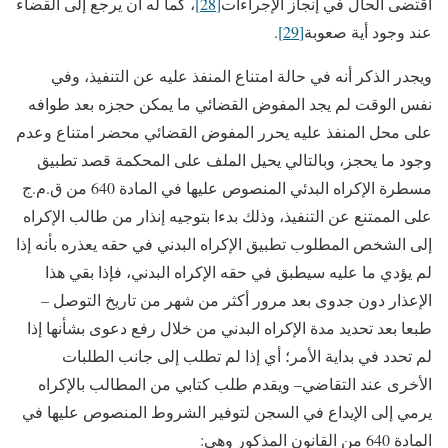
اقتضى الحال في إنجاز الإجراءات
[28]
، كما له أن يرجع إلى القضاء
عند وجود أية صعوبة
[29]
.
ويجدر الذكر أنه في حالة امتناع المنفذ عليه عن التنفيذ، وفي
نفس الوقت لم يجد المفوض القضائي ما يمكن حجزه بعد طوافه
على محل المنفذ عليه يحرر المفوض القضائي محضر امتناع وعدم
وجود ما يحجز، وبالتالي يحيل الملف على المحكمة قصد تطبيق
مسطرة الإكراه البدئي المنصوص عليها في المادة 640 من ق.م.ج
على الممتنع عن التنفيذ، وذلك بدءا بتوجيه إنذار من طالب الإكراه
إلى الشخص المطلوب تطبيق الإكراه البدني في حقه يعذره بأنه إذا
لم يؤدي ما عليه سيطبق في حقه الإكراه البدني، فإذا بقي هذا
الإعذار دون جدوى بعد مرور أكثر من شهر من تاريخ التوصل –
طبعا بعد تحديد مدة الإكراه البدني من خلال رفع دعوى بشأنها إذا
لم تحدد في بداية الأمر؛ أي إذا لم تطلب إلى جانب الطلبات
الأخرى عند التقاضي– ويقدم طلب كتابي من المطالب بالإكراه
يرمي إلى الإيداع في السجن لتوفير الشروط المنصوص عليها في
المادة 640 من القانون المذكور وهي: