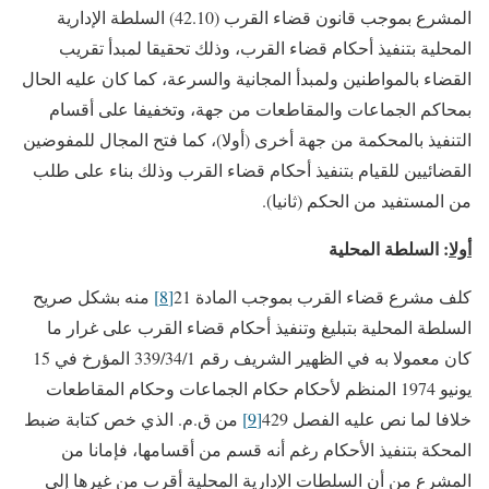
المشرع بموجب قانون قضاء القرب (42.10) السلطة الإدارية
المحلية بتنفيذ أحكام قضاء القرب، وذلك تحقيقا لمبدأ تقريب
القضاء بالمواطنين ولمبدأ المجانية والسرعة، كما كان عليه الحال
بمحاكم الجماعات والمقاطعات من جهة، وتخفيفا على أقسام
التنفيذ بالمحكمة من جهة أخرى (أولا)، كما فتح المجال للمفوضين
القضائيين للقيام بتنفيذ أحكام قضاء القرب وذلك بناء على طلب
من المستفيد من الحكم (ثانيا).
أولا
: السلطة المحلية
كلف مشرع قضاء القرب بموجب المادة 21
[8]
منه بشكل صريح
السلطة المحلية بتبليغ وتنفيذ أحكام قضاء القرب على غرار ما
كان معمولا به في الظهير الشريف رقم 339/34/1 المؤرخ في 15
يونيو 1974 المنظم لأحكام حكام الجماعات وحكام المقاطعات
خلافا لما نص عليه الفصل 429
[9]
من ق.م. الذي خص كتابة ضبط
المحكة بتنفيذ الأحكام رغم أنه قسم من أقسامها، فإمانا من
المشرع من أن السلطات الإدارية المحلية أقرب من غيرها إلى