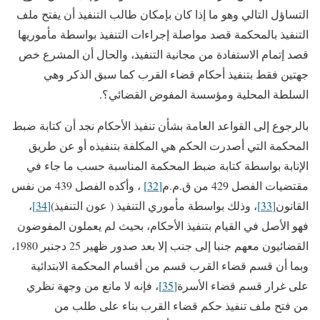
التساؤل التالي وهو ما إذا كان بإمكان طالب التنفيذ أن يفتح ملف
التنفيذ بالمحكمة قصد مواصلة إجراءات التنفيذ بواسطة مأموريها
قصد إتمام الاستفادة من مجانية التنفيذ، والحال أن المشرع خص
جهتين فقط بتنفيذ أحكام قضاء القرب كما سبق الذكر وهي
السلطة المحلية ومؤسسة المفوض القضائي؟.
بالرجوع إلى القواعد العامة بشأن تنفيذ الأحكام نجد أن كتابة ضبط
المحكمة التي أصدرت الحكم هي المكلفة بتنفيذه أو عن طريق
الإنابة بواسطة كتابة ضبط المحكمة المناسبة حسب ما جاء في
مقتضيات الفصل 429 من ق.م.م
[32]
، وأكده الفصل 439 من نفس
القانون
[33]
، وذلك بواسطة مأموري التنفيذ ( عون التنفيذ)
[34]
،
فهو الأصل في القيام بتنفيذ الأحكام، بحيث لم يعملون المفوضون
القضائيون معهم جنبا إلى جنب إلا بعد صدور ظهير 25 دجنبر 1980،
وبما أن قسم قضاء القرب قسم من أقسام المحكمة الابتدائية
على غرار قسم قضاء الأسرة
[35]
، فإنه لا مانع من وجهة نظري
من فتح ملف تنفيذ حكم قضاء القرب بناء على طلب من