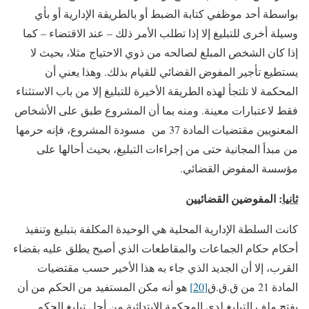
بواسطة أحد موظفي كتابة الضبط أو بالطريقة الإدارية أو بأي
وسيلة أخرى للتبليغ إلا إذا تطلب الأمر ذلك – عند الاقتضاء – كما
إذا كان الشخص المبلغ لصالحه من ذوي الاحتياج مثلا، بحيث لا
يستطيع تأجير المفوض القضائي للقيام بذلك. وهذا يعني أن
المحكمة لا تلتجأ لهذه الطريقة الأخيرة للتبليغ إلا من باب الاستثناء
فقط لاعتبارات معينة. ومنه بما أن المشروع طبق على الأشخاص
المعنويين مقتضيات المادة 37 من مسودة المشروع، فإنه حرمها
من مبدأ المجانية حتى من إجراءات التبليغ، بحيث أحالها على
مؤسسة المفوض القضائي.
ثانيا
: المفوضين القضائيين
كانت السلطة الإدارية المحلية هي الوحيدة المكلفة بتبليغ وتنفيذ
أحكام حكام الجماعات والمقاطعات الذي أصبح يطلق عليه بقضاء
القرب، إلا أن الجديد الذي جاء به هذا الأخير حسب مقتضيات
المادة 21 من ق.ق.ق
[20]
هو أنه مكن المستفيد من الحكم من أن
يفتح ملف التبليغ لدى المحكمة الابتدائية من أجل تبليغ الحكم