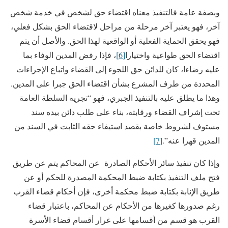
وبصفة عامة فالتنفيذ معناه اقتضاء حق لشخص في خدمة شخص
آخر، فهو يعتبر آخر مرحلة من مراحل لاقتضاء الحق بشكل فعلي،
فهو يحقق الحماية الفعلية أو الواقعية لهذا الحق. والأصل أن يتم
اقتضاء الحق طواعية واختيارا
[6]
، فإذا رفض المدين الوفاء بما
عليه رضاءا، كان للدائن حق اللجوء إلى القضاء واتباع الإجراءات
المحددة من طرف المشرع بشأن اقتضاء الحق جبرا على المدين.
وهذا ما يطلق عليه بالتنفيذ الجبري، فهو “تجريه السلطة العامة
تحت إشراف القضاء ورقابته، بناء على طلب دائن بيده سند
مستوف لشروط خاصة بقصد استيفاء حقه الثابت في السند من
المدين قهرا عنه”.
[7]
وإذا كان تنفيذ سائر الأحكام الصادرة عن المحاكم يتم عن طريق
فتح ملف التنفيذ بكتابة ضبط المحكمة المصدرة للحكم أو عن
طريق الإنابة بكتابة ضبط محكمة أخرى، فإن أحكام قضاء القرب
رغم صدورها كغيرها من الأحكام عن المحاكم، باعتبار قضاء
القرب هو قسم من أقسامها على غرار أقسام قضاء الأسرة