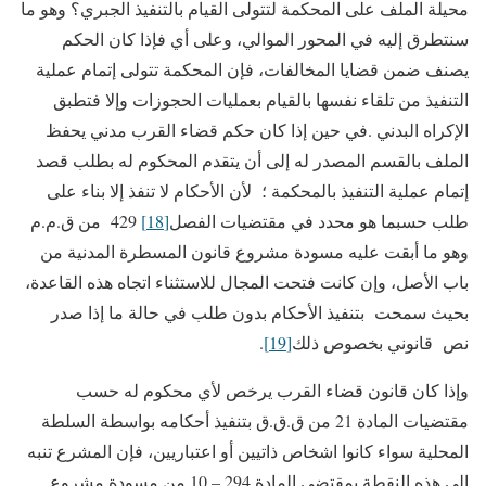
محيلة الملف على المحكمة لتتولى القيام بالتنفيذ الجبري؟ وهو ما
سنتطرق إليه في المحور الموالي، وعلى أي فإذا كان الحكم
يصنف ضمن قضايا المخالفات، فإن المحكمة تتولى إتمام عملية
التنفيذ من تلقاء نفسها بالقيام بعمليات الحجوزات وإلا فتطبق
الإكراه البدني .في حين إذا كان حكم قضاء القرب مدني يحفظ
الملف بالقسم المصدر له إلى أن يتقدم المحكوم له بطلب قصد
إتمام عملية التنفيذ بالمحكمة ؛ لأن الأحكام لا تنفذ إلا بناء على
طلب حسبما هو محدد في مقتضيات الفصل
[18]
429 من ق.م.م
وهو ما أبقت عليه مسودة مشروع قانون المسطرة المدنية من
باب الأصل، وإن كانت فتحت المجال للاستثناء اتجاه هذه القاعدة،
بحيث سمحت بتنفيذ الأحكام بدون طلب في حالة ما إذا صدر
نص قانوني بخصوص ذلك
[19]
.
وإذا كان قانون قضاء القرب يرخص لأي محكوم له حسب
مقتضيات المادة 21 من ق.ق.ق بتنفيذ أحكامه بواسطة السلطة
المحلية سواء كانوا اشخاص ذاتيين أو اعتباريين، فإن المشرع تنبه
إلى هذه النقطة بمقتضى المادة 294 – 10 من مسودة مشروع