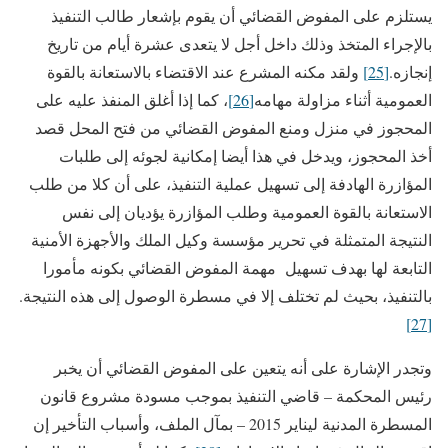
يستلزم على المفوض القضائي أن يقوم بإشعار طالب التنفيذ
بالإجراء المتخذ وذلك داخل أجل لا يتعدى عشرة أيام من تاريخ
إنجازه.
[25]
ولقد مكنه المشرع عند الاقتضاء بالاستعانة بالقوة
العمومية أثناء مزاولة مهامه
[26]
، كما إذا أغلق المنفذ عليه على
المحجوز في منزل ومنع المفوض القضائي من فتح المحل قصد
أخذ المحجوز، ويدخل في هذا أيضا إمكانية لجوئه إلى طلبات
المؤازرة الهادفة إلى تسهيل عملية التنفيذ، على أن كلا من طلب
الاستعانة بالقوة العمومية وطلب المؤازرة يؤديان إلى نفس
النتيجة المتمثلة في تحرير مؤسسة وكيل الملك والأجهزة الأمنية
التابعة لها بهدف تسهيل مهمة المفوض القضائي بكونه مأمورا
بالتنفيذ، بحيث لم تختلف إلا في مسطرة الوصول إلى هذه النتيجة.
[27]
وتجدر الإشارة على أنه يتعين على المفوض القضائي أن يخبر
رئيس المحكمة – قاضي التنفيذ بموجب مسودة مشروع قانون
المسطرة المدنية ليناير 2015 – بمآل الملف، وأسباب التأخير إن