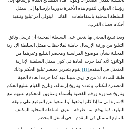
رؤساء الدوائر، لتقوم هذه الأخيرة بدورها بإرسالها إلى ممثل
السلطة المحلية بالمقاطعات – القائد – ليتولى أمر تبليغ وتنفيذ
أحكام قضاء القرب.
وبعد تبليغ المعني بها يتعين على السلطة المحلية أن ترسل وثائق
التبليغ من ورقة الإرسال حاملة لملاحظات ممثل السلطة الإدارية
المحلية بشأن موضوع المراسلة ومحضر التبليغ وغيرهما من
الوثائق؛ لأنه كما جرت العادة في كون ممثل السلطة الإدارية
المتمثل في المقدم
[11]
يقوم بتحرير محضر تبليغ الحكم وذلك
طبقا للمادة 21 من ق.ق.ق مبينا فيه كما جرت العادة الجهة
المصدرة للكتاب وعدده وتاريخ إرساله، وتاريخ القيام بتبليغ الحكم
وتاريخ صدوره ورقم القضية وأسماء وعناوين المحكوم عليهم مع
الإشارة إلى ما إذا كانوا وقعوا أو امتنعوا عن التوقيع على وثيقة
التبليغ، كما يوقع من طرفه – عون السلطة المحلية المكلف
بالتبليغ المتمثل في المقدم – في أسفل المحضر.