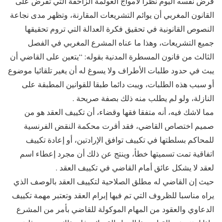
فرض نفسه اليوم نظرا لأمواج العولمة الزاحفة التي تفرض على
القانون المغربي أن يوائم التشريعات المقارنة، وتظهر مدى نجاعة
النصوص القانونية في تحقيق فكرة العدالة التي تروم تحقيقها
جميع التشريعات، وهذا ما عناه المشرع المغربي في الفصل
الثالث من قانون المسطرة المدنية بقوله: “يتعين على القاضي أن
يبث في حدود طلبات الأطراف ولا يسوغ له أن يغير تلقائيا موضوع
أو سبب هذه الطلبات، ويبت دائما طبقا للقوانين المطبقة على
النازلة، ولو لم يطلب منه ذلك بصفة صريحة .
مما لاشك فيه، أنه متفقا فقها وقضاء، أن تكييف العقد هو من
صميم اختصاص القاضي، فقد أقرت محكمة النقض الفرنسية
للمحاكم بسلطتها في تكييف توافق الإرادتين، أو إعادة تكييف
اتفاقية تمت تسميتها خطأ، وينتج عن ذلك أن مجرد إعطاء اسم
لعقد لا يشكل عائق أمام القاضي في تكييف العقد .
حيث إن القاضي له مطلق الصلاحية لتكييف العقد بالوصف الذي
يراه مناسبا للظروف التي تم فيها إبرام العقد وتعتبر مهمة تكييف
الدعاوي والعقود من المهام الموكولة للقاضي بأمر من المشرع