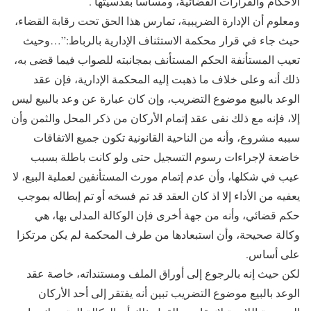
الأحكام والقرارات القضائية، ومساسا بقدسيتها .
ومعلوم أن الإدارة الضريبية، تمارس هذا الحق تحت رقابة القضاء،
حيث جاء في قرار محكمة الاستئناف الإدارية بالرباط:”…وحيث
تعيب المستأنفة الحكم المستأنف بمجانبته للصواب فيما قضى به،
ذلك أنه وعلى خلاف ما ذهبت إليه المحكمة الإدارية، فإن عقد
الوعد بالبيع موضوع التضريب، وإن كان عبارة عن وعد بالبيع ليس
إلا، فإنه مع ذلك نفى عقد إتمام الأركان من ذكر المحل والثمن وأن
سببه مشروع، وأنه من الناحية القانونية تكون جميع الاتفاقات
خاضعة لإجراءات رسوم التسجيل حتى ولو كانت باطلة بسبب
عيب في شكلها، وأن عدم إتمام مورث المستأنفين لعملية البيع، لا
يعفيه من الأداء إلا اذ كان العقد قد تم فسخه أو تم إبطاله بموجب
حكم قضائي، وأنه من جهة أخرى فإن الوكالة المدلى بها، هي
وكالة صحيحة، وأن استبعادها من طرف المحكمة لم يكن مرتكزا
على أساس.
لكن حيث إنه بالرجوع إلى أوراق الملف ومستنداته، خاصة عقد
الوعد بالبيع موضوع التضريب تبين أنه يفتقر إلى أحد الأركان