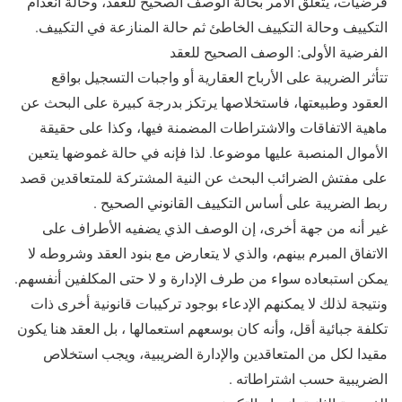
فرضيات، يتعلق الأمر بحالة الوصف الصحيح للعقد، وحالة انعدام
التكييف وحالة التكييف الخاطئ ثم حالة المنازعة في التكييف.
الفرضية الأولى: الوصف الصحيح للعقد
تتأثر الضريبة على الأرباح العقارية أو واجبات التسجيل بواقع
العقود وطبيعتها، فاستخلاصها يرتكز بدرجة كبيرة على البحث عن
ماهية الاتفاقات والاشتراطات المضمنة فيها، وكذا على حقيقة
الأموال المنصبة عليها موضوعا. لذا فإنه في حالة غموضها يتعين
على مفتش الضرائب البحث عن النية المشتركة للمتعاقدين قصد
ربط الضريبة على أساس التكييف القانوني الصحيح .
غير أنه من جهة أخرى، إن الوصف الذي يضفيه الأطراف على
الاتفاق المبرم بينهم، والذي لا يتعارض مع بنود العقد وشروطه لا
يمكن استبعاده سواء من طرف الإدارة و لا حتى المكلفين أنفسهم.
ونتيجة لذلك لا يمكنهم الإدعاء بوجود تركيبات قانونية أخرى ذات
تكلفة جبائية أقل، وأنه كان بوسعهم استعمالها ، بل العقد هنا يكون
مقيدا لكل من المتعاقدين والإدارة الضريبية، ويجب استخلاص
الضريبية حسب اشتراطاته .