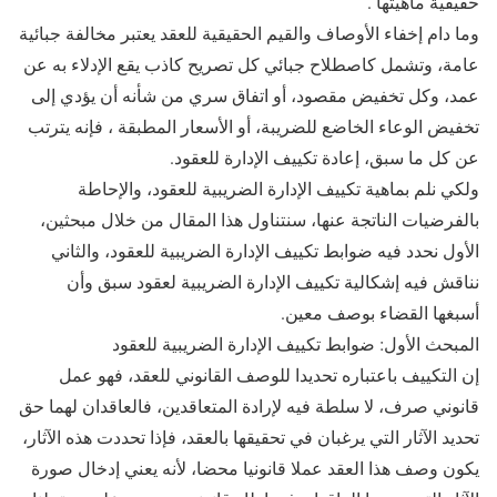
حقيقية ماهيتها .
وما دام إخفاء الأوصاف والقيم الحقيقية للعقد يعتبر مخالفة جبائية
عامة، وتشمل كاصطلاح جبائي كل تصريح كاذب يقع الإدلاء به عن
عمد، وكل تخفيض مقصود، أو اتفاق سري من شأنه أن يؤدي إلى
تخفيض الوعاء الخاضع للضريبة، أو الأسعار المطبقة ، فإنه يترتب
عن كل ما سبق، إعادة تكييف الإدارة للعقود.
ولكي نلم بماهية تكييف الإدارة الضريبية للعقود، والإحاطة
بالفرضيات الناتجة عنها، سنتناول هذا المقال من خلال مبحثين،
الأول نحدد فيه ضوابط تكييف الإدارة الضريبية للعقود، والثاني
نناقش فيه إشكالية تكييف الإدارة الضريبية لعقود سبق وأن
أسبغها القضاء بوصف معين.
المبحث الأول: ضوابط تكييف الإدارة الضريبية للعقود
إن التكييف باعتباره تحديدا للوصف القانوني للعقد، فهو عمل
قانوني صرف، لا سلطة فيه لإرادة المتعاقدين، فالعاقدان لهما حق
تحديد الآثار التي يرغبان في تحقيقها بالعقد، فإذا تحددت هذه الآثار،
يكون وصف هذا العقد عملا قانونيا محضا، لأنه يعني إدخال صورة