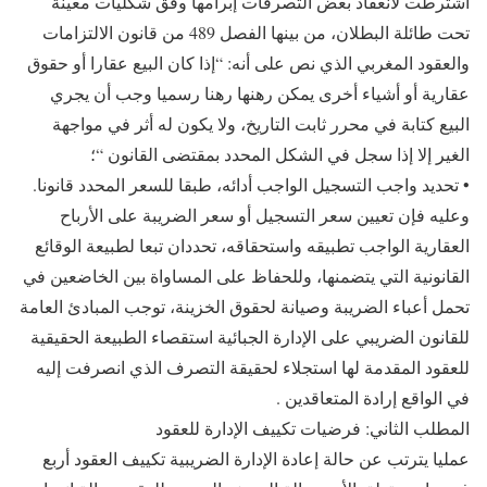
اشترطت لانعقاد بعض التصرفات إبرامها وفق شكليات معينة
تحت طائلة البطلان، من بينها الفصل 489 من قانون الالتزامات
والعقود المغربي الذي نص على أنه: “إذا كان البيع عقارا أو حقوق
عقارية أو أشياء أخرى يمكن رهنها رهنا رسميا وجب أن يجري
البيع كتابة في محرر ثابت التاريخ، ولا يكون له أثر في مواجهة
الغير إلا إذا سجل في الشكل المحدد بمقتضى القانون “؛
• تحديد واجب التسجيل الواجب أدائه، طبقا للسعر المحدد قانونا.
وعليه فإن تعيين سعر التسجيل أو سعر الضريبة على الأرباح
العقارية الواجب تطبيقه واستحقاقه، تحددان تبعا لطبيعة الوقائع
القانونية التي يتضمنها، وللحفاظ على المساواة بين الخاضعين في
تحمل أعباء الضريبة وصيانة لحقوق الخزينة، توجب المبادئ العامة
للقانون الضريبي على الإدارة الجبائية استقصاء الطبيعة الحقيقية
للعقود المقدمة لها استجلاء لحقيقة التصرف الذي انصرفت إليه
في الواقع إرادة المتعاقدين .
المطلب الثاني: فرضيات تكييف الإدارة للعقود
عمليا يترتب عن حالة إعادة الإدارة الضريبية تكييف العقود أربع