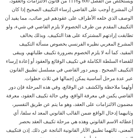
ويستخلص من الفصل 600 و1116 من قانون الالتزامات والعقود،
أن المشرع أوجب على القاضي إرساء التكييف الصحيح إذا كان
الوصف الذي خلعه الأطراف على عقودهم غير صائب، مما يفيد أن
التكييف المقدم من طرف الخصوم لا يلزم القاضي في شيء، ولو
تطابقت إرادتهم المشتركة على هذا التكييف. وبذلك يخالف
المشرع المغربي نظيره الفرنسي بخصوص مسألة التكييف
المقيد، كما أنه لا يلزم الخصوم بضرورة تكييف طلباتهم، ويبقى
للقضاء السلطة الكاملة في تكييف الوقائع والعقود أو إعادة إرساء
التكييف الصحيح . ويمر دور القاضي في مسلسل تطبيق القانون
عبر عدة مرحل أساسية يمكن إجمالها في ثلاث خطوات.
أولهما ملاحظة والكشف عن الوقائع، وفي هذه المرحلة فإن دور
القاضي يكمن في معرفة الواقع، وفي حالة تكييف العقود، معرفة
مضمون الالتزامات على العقد، وهو ما يتم عن طريق التفسير،
وثانيهما إدخال الواقع ضمن القالب القانوني المعد له سلفا، أي
إعطائه الاسم القانوني وهذه هي مرحلة تكييف العقد بحصر
المعنى، ثالثهما تطبيق الآثار القانونية الناتجة عن ذلك. إذن فتكييف