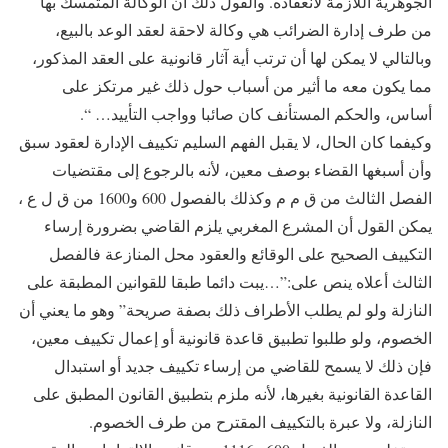
الجوهرية اللازمة لانعقاده. والقول ذلك أن الوكالة المتمسك بها
من طرف إدارة الضرائب هي وكالة لاحقة لعقد الوعد بالبيع،
وبالتالي لا يمكن لها أن ترتب أية آثار قانونية على العقد المذكور،
مما يكون معه ما أثير من أسباب حول ذلك غير مرتكز على
أساس، والحكم المستأنف كان صائبا وواجب التأييد… “.
وكيفما كان الحال، لا يقبل الفهم السليم تكييف الإدارة لعقود سبق
وأن أسبغها القضاء بوصف معين، لأنه بالرجوع إلى مقتضيات
الفصل الثالث من ق م م وكذلك بالفصول 600 و1600 من ق ل ع ،
يمكن القول أن المشرع المغربي يلزم القاضي بضرورة إرساء
التكييف الصحيح على الوقائع والعقود محل المنازعة فالفصل
الثالث أعلاه ينص على:”…يبت دائما طبقا للقوانين المطبقة على
النازلة ولو لم يطلب الأطراف ذلك بصفة صريحة” وهو ما يعني أن
الخصوم، ولو طلبوا تطبيق قاعدة قانونية أو إعمال تكييف معين،
فإن ذلك لا يسمح للقاضي من إرساء تكييف جديد أو استبدال
القاعدة القانونية بغيرها، لأنه ملزم بتطبيق القانون المطبق على
النازلة، ولا عبرة بالتكييف المقترح من طرف الخصوم.