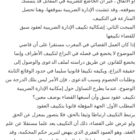
أو الاتفاق ، غير أن الخاضع للضريبة في المقابل قد يتمسك
بموقفه، وقد تتشبث الإدارة الضريبية بموقفها، وهنا تحصل
المنازعة في التكييف.
المبحث الثاني: إشكالية تكييف الإدارة الضريبية لعقود سبق
للقضاء تكييفها
إذا كان العمل القضائي في المغرب مستقرا على أن قاضي
الموضوع لا يخضع في فصله في النزاع لتكييف الأطراف وإنما
يخضع للقانون عن طريق دراسته لملف الدعوى والوصول إلى
حقيقة النزاع، ويكيفه تكييفا قانونيا سليما في حدود الوقائع الثابتة
وطلبات الخصوم وسبب الدعوى ، فإن الأمر ليس بتلك الدرجة من
الوضوح، عندما يطرح التساؤل حول إمكانية الإدارة الضريبية
تكييف عقود سبق وأن أسبغها القضاء بوصف معين؟
المطلب الأول: الجهة المؤهلة قانونا بتكييف العقود
يرتبط التكييف ارتباطا وثيقا بالحق، فلا يتصور بمعزل عن الحق
ولو عرض على القضاء، ذلك أن التكييف يعد علما مستقلا عن علم
العقد، وهو العمود الفقري الذي ينهض لتبرير حكم المحكمة، وقد