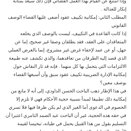
وإذا امتنع عن القيام بهذا العمل القضائي فإن ذلك سيعد بمثابة
إنكار للعدالة .
المطلب الثاني: إمكانية تكييف عقود أضفى عليها القضاء الوصف
القانوني
إذا كانت القاعدة في التكييف، ليست بالوصف الذي يخلعه
المتعاقدان على العقد، فقد يطلقان وصفا غير صحيح، إما عن
جهل، أو عن عمد لإخفاء غرض غير مشروع، إنما بالغرض العملي
الذي قصد إليه الطرفان من تعاقدهما، والذي تكشف عنه طبيعة
الالتزامات التي يتحمل بها كل منهما . فإنه قد ثار النقاش حول
إمكانية الإدارة الضريبية تكييف عقود سبق وأن أسبغها القضاء
بوصف معين؟
في هذا الإطار ذهب الباحث الحسن الداودي، إلى أنه لا مانع من
إمكانية ذلك تطبيقا لمبدأ نسبية حجية الأحكام فهي لا تلزم إلا
الخصوم في الدعوى أما الغير الذي لم يكن طرفا فيها فلا تسري
في حقه هذه الحجية، غير أن الباحث عبد الصمد التامري اعتبرا أن
التسليم بقول من هذا القبيل يحمل في طياته، تبخيسا لقيمة