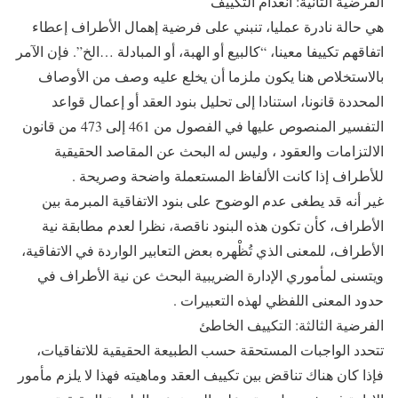
الفرضية الثانية: انعدام التكييف
هي حالة نادرة عمليا، تنبني على فرضية إهمال الأطراف إعطاء
اتفاقهم تكييفا معينا، “كالبيع أو الهبة، أو المبادلة …الخ”. فإن الآمر
بالاستخلاص هنا يكون ملزما أن يخلع عليه وصف من الأوصاف
المحددة قانونا، استنادا إلى تحليل بنود العقد أو إعمال قواعد
التفسير المنصوص عليها في الفصول من 461 إلى 473 من قانون
الالتزامات والعقود ، وليس له البحث عن المقاصد الحقيقية
للأطراف إذا كانت الألفاظ المستعملة واضحة وصريحة .
غير أنه قد يطغى عدم الوضوح على بنود الاتفاقية المبرمة بين
الأطراف، كأن تكون هذه البنود ناقصة، نظرا لعدم مطابقة نية
الأطراف، للمعنى الذي تُظْهره بعض التعابير الواردة في الاتفاقية،
ويتسنى لمأموري الإدارة الضريبية البحث عن نية الأطراف في
حدود المعنى اللفظي لهذه التعبيرات .
الفرضية الثالثة: التكييف الخاطئ
تتحدد الواجبات المستحقة حسب الطبيعة الحقيقية للاتفاقيات،
فإذا كان هناك تناقض بين تكييف العقد وماهيته فهذا لا يلزم مأمور