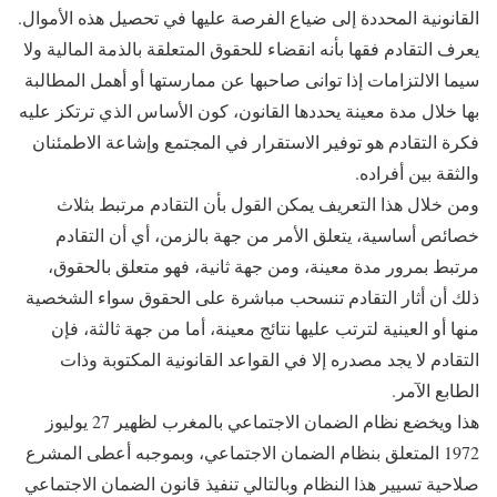
القانونية المحددة إلى ضياع الفرصة عليها في تحصيل هذه الأموال.
يعرف التقادم فقها بأنه انقضاء للحقوق المتعلقة بالذمة المالية ولا
سيما الالتزامات إذا توانى صاحبها عن ممارستها أو أهمل المطالبة
بها خلال مدة معينة يحددها القانون، كون الأساس الذي ترتكز عليه
فكرة التقادم هو توفير الاستقرار في المجتمع وإشاعة الاطمئنان
والثقة بين أفراده.
ومن خلال هذا التعريف يمكن القول بأن التقادم مرتبط بثلاث
خصائص أساسية، يتعلق الأمر من جهة بالزمن، أي أن التقادم
مرتبط بمرور مدة معينة، ومن جهة ثانية، فهو متعلق بالحقوق،
ذلك أن أثار التقادم تنسحب مباشرة على الحقوق سواء الشخصية
منها أو العينية لترتب عليها نتائج معينة، أما من جهة ثالثة، فإن
التقادم لا يجد مصدره إلا في القواعد القانونية المكتوبة وذات
الطابع الآمر.
هذا ويخضع نظام الضمان الاجتماعي بالمغرب لظهير 27 يوليوز
1972 المتعلق بنظام الضمان الاجتماعي، وبموجبه أعطى المشرع
صلاحية تسيير هذا النظام وبالتالي تنفيذ قانون الضمان الاجتماعي