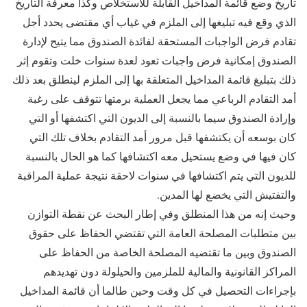
تاريخ وضع قائمة المداخيل القابلة للاستخلاص وكذا معرفة التاريخ
الذي وقع فيه تبليغها إلى الملزم في غياب أي مقتضى يحدد أجل
تقادم فرض الواجبات المستحقة لفائدة الصندوق مما يتيح لإدارة
الصندوق إمكانية فرض واجبات تعود لعدة سنوات خلت وتقوم إثر
ذلك بتبليغ قائمة المداخيل المتعلقة بها إلى الملزم لينطلق بعد ذلك
أمد التقادم الرباعي مما يجعل العملية برمتها تتوقف على رغبة
وإرادة الصندوق سيما بالنسبة إلى الديون التي اكتشفها أو التي
كان بوسعه أن يكتشفها قبل مرور أمد التقادم بخلاف تلك التي
كان فيها في وضع يستحيل معه اكتشافها كما هو الحال بالنسبة
للديون التي يتم اكتشافها في سنوات لاحقة نتيجة عملية المراقبة
والتفتيش التي يخضع لها المدين.
وحيث إنه من هذا المنطلق وفي إطار البحث عن نقطة التوازن
بين متطلبات المصلحة العامة التي تقتضي الحفاظ على حقوق
الصندوق وبين ما تقتضيه المصلحة الخاصة من الحفاظ على
المراكز القانونية والمالية للملزمين والحيلولة دون تهديدهم
بإجراءات التحصيل في كل وقت وحين طالما أن قائمة المداخيل