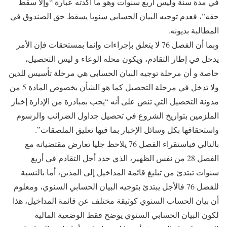
في مدة سنة وليس أربع سنوات وهو ما أكدته عبارة “وإلا سقط
حقه”، فعدم توجيه البيان الحسابي سنويا يسقط حق الصندوق في
المطالبة بديونه.
وبما أن الفصل 76 لا يتعلق بإجراءات وإنما بمستحقات فإن الأمر
يدخل في إطار التقادم، ويكون محله الوعاء و ليس التحصيل،
خاصة و أن مرحلة توجيه البيان الحسابي هي مرحلة تأسيس للدين
ولا تدخل في مرحلة التحصيل كما هو الشأن بخصوص المادة 5 من
مدونة التحصيل التي تنص على أنه “يجب بمبادرة من الإدارة إخبار
الملزمين بتواريخ الشروع في تحصيل جداول الضرائب والرسوم
واستحقاقها بكل وسائل الإخبار بما فيها تعليق الملصقات”.
بالتالي فباستقراء الفصل 76 يلاحظ جليا تعارض مقتضياته مع
الفصل 28 من نفس الظهير، الذي حدد أجل التقادم في أربع
سنوات تبتدئ من تبليغ قائمة المداخيل إلى المدين، أما بالنسبة
للفصل 76 فالأجل يبتدئ بتوجيه البيان الحسابي السنوي، ومعلوم
أن بيان الحساب السنوي كوثيقة مختلف عن قائمة المداخيل، هذا
لكون البيان الحسابي السنوي يوضح فقط الوضعية المالية