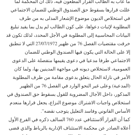
ما عاب به الطالب القرار المطعون فيه، ذلك أن المحكمة لما
عللت قرارها بسقوط حق الصندوق الوطني للضمان الاجتماعي
في استخلاص الديون موضوع الإشعار المدلى به من طرف
المطلوبة لإثبات دعواها، على كون الطالب لم يدل بما يفيد تبليغ
البيانات المحاسبية إلى المطلوبة في الأجل المحدد، لذلك تكون قد
خرقت مقتضيات الفصل 76 من ظهير 27/07/1972 التي لا تنطبق
إلا على الحالة التي يكون فيها الصندوق الوطني للضمان
الاجتماعي طرفا مدعيا في دعوى يقيمها منفصلة على الدعوى
العمومية، لاستخلاص ديونه في مواجهة المدينين بها، ولما كان
الأمر في نازلة الحال يتعلق بدعوى مقامة من طرف المطلوبة
(المدعية) وعلى غير النحو الوارد في الفصل 76 من الظهير
المذكور، داخل الآجال المضروبة للقول بسقوط حق الصندوق في
استخلاص واجبات الاشتراك موضوع النزاع، يجعل قرارها منعدم
الأساس القانوني وفاسد التعليل يتوجب نقضه”.
كما أن القرار ألاستئنافي عدد 760 السالف ذكره في الفرع الأول
أعلاه الصادر عن محكمة الاستئناف الإدارية بالرباط والذي قضى