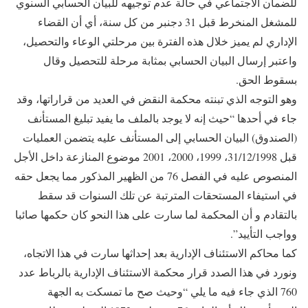
للضمان الاجتماعي في حالة عدم توجيهه للبيان الحسابي السنوي
للمشغل المنخرط قبل 31 دجنبر من كل سنة، أي أن القضاء
الإداري لم يميز خلال هذه الفترة بين مرحلتي الوعاء والتحصيل،
واعتبر إرسال البيان الحسابي بمثابة مرحلة للتحصيل وقال
بسقوط الحق.
وهو التوجه الذي تبنته محكمة النقض في العديد من قراراتها، وقد
جاء في أحدها “حيث إنه لا يوجد بالملف ما يفيد تبليغ المستأنف
(الصندوق) البيان الحسابي إلى المستأنف عليه يتضمن العمليات
قبل 31/12/1998، 1999، 2000، 2001 موضوع المنازعة داخل الأجل
المنصوص عليه في الفصل 76 من الظهير المذكور مما يجعل حقه
في استيفاء المستحقات المترتبة عن تلك السنوات قد سقط
بالتقادم و أن المحكمة لما سارت على هذا النحو كان حكمها صائبا
وواجب التأييد”.
كما محاكم الاستئناف الإدارية بعد إحداثها سارت في هذا الاتجاه،
ونورد في هذا الصدد قرار محكمة الاستئناف الإدارية بالرباط عدد
760 الذي جاء فيه ما يلي “وحيث صح ما تمسكت به الجهة