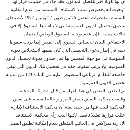
أن لها تأويلا أخر للفصل المذكور، فقد جاء في حيثيات قرار لها
“وحيث إنه بخصوص سبب الاستئناف المستمد من عدم إمكانية
التمسك بمقتضيات الفصل 76 من ظهير 27 يوليوز 1972 لأنه يتعلق
بدعوى تحصيل الديون العمومية التي لا يباشرها الصندوق إلا في
حالات معينة، فإن عدم توجيه الصندوق الوطني للضمان
الاجتماعي البيان الحسابي السنوي إلى المدين إنما يرتب سقوط
حقه في إطار دعوى التحصيل التي كان يقيمها لاستخلاص ديونه
العمومية في مواجهة المدينين بها قبل صدور مدونة تحصيل الديون
العمومية، ولا يرتب سقوط حقه في تحصيل تلك الديون التي تبقى
خاضعة للتقادم الرباعي المنصوص عليه في المادة 123 من مدونة
تحصيل الديون العمومية”.
تم الطعن بالنقض في هذا القرار من قبل الشركة المدعية،
وقضت محكمة النقض بنقض القرار وإحالة القضية على نفس
المحكمة للبت فيها من جديد لعلة أن محكمة الاستئناف الإدارية
عللت قرارها تعليلا ناقصا، لكنها أيدت رأي محكمة الاستئناف
الإدارية بمراكش في الجانب المتعلق بعدم إمكانية تطبيق الفصل