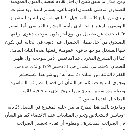
ومن خلال ما سبق يتبين أن أجل تقادم تحصيل الديون العمومية
للصندوق الوطني للضمان الاجتماعي، يستمر لمدة أربع سنوات
تبتدئ من تبليغ قائمة المداخيل، كما هو الشأن بالنسبة للمشرع
التونسي والمشرع الجزائري وأيضا المشرع الفرنسي، أما الفصل
76 فيتحدث عن تحصيل من نوع أخر يكون بموجب دعوى يرفعها
الصندوق من أجل ضمان الحصول على ديونه في الحالة التي يكون
فيها المشغل مواجها بدعوى عمومية رفعتها ضده النيابة العامة.
كما أن المشرع المغربي قد أكد نفس الأمر بموجب أول ظهير
للضمان الاجتماعي الصادر في 31 دجنبر 1959 والذي جاء في
الفقرة الثالثة من المادة 27 منه أنه “ويباشر هذا الاستخلاص
وتجرى المتابعات مثلما هو الشأن في قضايا الضرائب المباشرة
وطيلة مدة سنتين تبتدئ من التاريخ الذي تصبح فيه قائمة
المداخيل نافذة المفعول”.
وما يزيد تأكيد هذا الطرح ما نص عليه المشرع في الفصل 28 بأنه
“ويباشر الاستخلاص وتجري المتابعات عنـد الاقتضاء كما هو الشأن
في الضرائب المباشرة”، ومعلوم أن تقادم تحصيل الضرائب