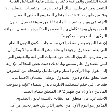
نتيجة التفتيش والمراقبة باعتباره يشكل قائمة المداخيل القابلة
للتنفيذ. ومن تم فليس هناك أي تعارض بين مقتضيات الفصلين 28
و76 من ظهير27/02/1972 المنظم للصندوق الوطني للضمان
الاجتماعي وبين مقتضيات المادة 123 من مدونة تحصيل الديون
العمومية بل يوجد تكامل بين النصوص المذكورة باستعمال القراءة
التركيبية للنصوص المذكورة”.
إن هذا التوجه يعتبر منطقيا في مستنتجاته، لكون الديون التلقائية
التي يعلم الصندوق بوجودها و تخلف عن المطالبة بها لا يمكن أن
تتم مقارنتها بالديون الناتجة عن عمليات المراقبة والتفتيش التي
ليس للصندوق علم مسبق بها، لذلك ذهبت بعض المحاكم الإدارية
إلى القول بهذا الرأي و اعتبار وجود تكامل وانسجام بين النصوص
فيما يتعلق بتقادم ديون الصندوق الوطني للضمان الاجتماعي.
فقد جاء في حكم للمحكمة الإدارية بالدار البيضاء “فإنه و بموجب
المادتين 28 و 76 من ظهير 1972 المتعلق بنظام الضمان
الاجتماعي، فإن منطق أمد التقادم بالنسبة لديون الصندوق
المذكور هو اليوم الأول من الشهر الذي يلي شهر دجنبر من كل