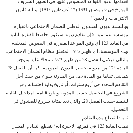
انعدامها، وفق القواعد المنصوص عليها في الظهير الشريف
المؤرخ في 9 رمضان 1331 (12 أغسطس 1913) بمثابة قانون
الالتزامات والعقود”.
وبالنسبة لديون الصندوق الوطني للضمان الاجتماعي باعتباره
مؤسسة عمومية، فإن تقادم ديونه سيكون خاضعا للفقرة الثانية
من المادة 123 أي وفق القواعد المقررة في النصوص المتعلقة
بهذه المؤسسة، أي ظهير 1972 المتعلق بنظام الضمان الاجتماعي.
بالتالي فيكون الفصل 28 من ظهير 1972، محالا عليه بموجب
المادة 123 من مدونة تحصيل الديون العمومية، كما أن الفصل 28
يتماشى تماما مع المادة 123 من المدونة سواء من حيث أجل
التقادم المحدد في أربع سنوات، أو تاريخ بداية احتسابه وهو
الشروع في التحصيل حسب المدونة وتبليغ قائمة المداخيل القابلة
للتنفيذ حسب الفصل 28، والتي تعد بمثابة شروع للصندوق في
التحصيل.
ثانيا : انقطاع مدة التقادم
نصت المادة 123 في فقرتها الأخيرة أنه “ينقطع التقادم المشار