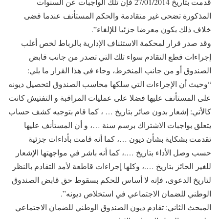
قدمت بتاريخ 27/01/2014 فإن تلك الواجبات عن السنوات
المذكورة تضحى غير متقادمة والحكم المستأنف عندما قضى
خلاف ذلك يكون معرضا جزئيا للإلغاء”.
وقد صدر قرار لمحكمة الاستئناف الإدارية بالرباط لخص أغلب
إجراءات قطع التقادم سواء تلك التي تصدر من جانب قابض
الصندوق أو من جانب المنخرط، وجاء في هذا القرار ما يلي:
“وحيث أن الإجراءات التي سلكها محاسب الصندوق لتحصيل ديونه
على المستأنف عليها فضلا على عمليات المراقبة و التفتيش كانت
كالأتي: إشعار بدون صائر بتاريخ … ، كما قام بتوجيه كشف حساب
يتعلق بواجبات الاشتراك برسم سنة …، و أن المستأنف عليها
تقدمت بشكاية بشأن ديون …، كما أنه قامت بأداءات جزئية
حسب وصل الأداء بتاريخ ….، كما أنه باشر في مواجهتها الإشعار
للغير الحائز بتاريخ ….، وكلها إجراءات قاطعة لأمد التقادم بالنظر
لتاريخ الدعوى، فإنه لا أساس للحكم بسقوط حق قابض الصندوق
الوطني للضمان الاجتماعي في استخلاص ديونه”.
المبحث الثاني: تقادم ديون الصندوق الوطني للضمان الاجتماعي