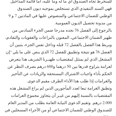
للمنخرط تجاه الصندوق أي ما له وما عليه، أما قائمة المداخيل
فهي السند التنفيذي الذي تستخلص بموجبه ديون الصندوق
الوطني للضمان الاجتماعي والمنصوص عليها في المادتين 7 و 9
من مدونة تحصيل الديون العمومية.
بالرجوع إلى الفصل 76 نجده مدرجا ضمن الجزء السادس من
ظهير الضمان الاجتماعي، المعنون بالنزاعات والعقوبات والتقادم،
وبربط هذا الفصل بالفصل 72 قبله وداخل نفس الجزء، يتبين أن
الفصل 76 هو نتيجة وتطبيق للفصل 72 الذي ينص على ما يلي “إن
المشغل الذي لم يمتثل لمقتضيات ظهيـرنا الشريف هذا يتعرض
لغرامة يتراوح قدرها بين 50 درهما و600 درهم بصرف النظر عن
الحكم بأداء واجبات الاشتراك المستحقة والزيادات عن التأخير
والغرامات إذا طلب هذا الأداء الطرف مقيم الدعوى.
وتطبق الغرامة تبعا لعدد المأجورين الذين لم يراع المشغل هذه
المقتضيات بالنسبة إليهم من غيـر أن يتجاوز مجموع الغرامات
2.000 درهم. وتقيم الدعوى النيابة العامة بطلب من المدير العام
للصندوق الوطني للضمان الاجتماعي أو من الأجراء المسجلين في