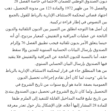
ديون الصندوق الوطني للضمان الاجتماعي خاصة الفصل 28
والفصل 76 من ظهير 1972 والمادة 123 من مدونة التحصيل، ذهب
اجتهاد قضائي لمحكمة الاستئناف الإدارية بالرباط للقول بالجمع
بين النصوص في إطار قراءة تركيبية.
إن أصل هذا التوجه انطلق من التمييز بين الديون التلقائية والديون
الناتجة عن عمليات المراقبة و التفتيش، كمعيار مزدوج، أي أنه
حينما يتعلق الأمر بديون تلقائية فيجب تطبيق الفصل 76 وإلزام
الصندوق بإرسال البيانات الحسابية السنوية للمدين وإلا سقط
حقه، أما بالنسبة للديون الناتجة عن المراقبة والتفتيش فلا يتقيد
فيها الصندوق بإرسال البيان الحسابي السنوي.
من هذا المنطلق جاء في قرار لمحكمة الاستئناف الإدارية بالرباط
ما يلي “وحيث لما كان أجل تقادم إجراءات تحصيل الديون
العمومية بصفة عامة هو أربع سنوات من تاريخ الشروع في
التحصيل ولما كان تاريخ الشروع في تحصيل ديون الصندوق يبتدئ
من تاريخ تبليغ قائمة المداخيل القابلة للتنفيذ إلى الملزم طبقا
للمادة 28 المشار إليها أعلاه، فإن الإشكال يثار حول تعذر معرفة