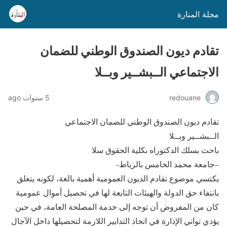
مجلة المنارة
تقادم ديون الصندوق الوطني للضمان
الاجتماعي الــبشــير وبــلا
redouane
5 سنوات ago
تقادم ديون الصندوق الوطني للضمان الاجتماعي
الــبشــير وبــلا
باحث بسلك الدكتوراه بكلية الحقوق سلا
–جامعة محمد الخامس بالرباط-
يكتسي موضوع تقادم الديون العمومية أهمية بالغة، لكونه يتعلق
بانتفاء حق الدولة والهيئات التابعة لها في تحصيل أموال عمومية
كان من المفروض أن توجه إلى خدمة المصلحة العامة، في حين
يؤدي تواني الإدارة في اتخاذ التدابير اللازمة لتحصيلها داخل الآجال