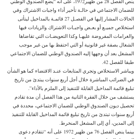
ينص الفصل 28 من ظهير1972، على أنه “يضع الصندوق الوطني
للضمان الاجتماعي في حالـة تأخير أداء واجبات الاشتراك وفي
الحالات المشار إليها في الفصـل 27 قائمـة بالمداخيل ليتأتى
استخلاص جميـع أو بعـض واجبـات الاشتراك والزيادات فيها
والغرامات المفروضة عليهـا وكذا التعويضـات التي تقاضاها
الشغال بصفة غير قانونية أو التي احتفظ بها من غير موجب
المشغل بعد أن وجهها إليه الصندوق الوطني للضمان الاجتماعي
طبقا للفصل 42.
ويباشر الاستخلاص وتجري المتابعات عنـد الاقتضاء كما هو الشأن
في الضرائب المباشرة خلال أجل أربع سنوات يبتدئ من تاريخ
تبليغ قائمة المداخيل القابلة للتنفيذ إلى الملزم بالأداء”.
يستشف من خلال الفقرة الثانية من هذا الفصل أن مدة تقادم
تحصيل ديون الصندوق الوطني للضمان الاجتماعي، محددة في
أربع سنوات تبتدئ من تاريخ تبليغ قائمة المداخيل القابلة للتنفيذ
إلى المدين، أي إلى المشغل المنخرط.
بينما ينص الفصل 76 من ظهير 1972 على أنه “تتقادم دعوى