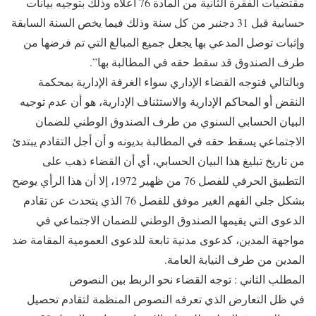
مقتضيات الفقرة الثانية من المادة 76 أعلاه وذلك بتوجيه بيانات
حسابية قبل 31 دجنبر من كل سنة وذلك فيما يخص السنة السابقة
وإثبات توصل المدعي بها يجعل جميع المبالغ التي تم فرضها من
طرف الصندوق قد سقط حقه في المطالبة بها”.
وبالتالي فتوجه القضاء الإداري سواء الغرفة الإدارية بمحكمة
النقض أو المحاكم الإدارية والاستئناف الإدارية، هو أن عدم توجيه
البيان الحسابي السنوي من طرف الصندوق الوطني للضمان
الاجتماعي يسقط حقه في المطالبة بديونه و أن أجل التقادم يبتدئ
من تاريخ تبليغ هذا البيان الحسابي، أي أن القضاء ذهب على
التطبيق الحرفي للفصل 76 من ظهير 1972، إلا أن هذا الرأي يوضح
بشكل جلي الفهم الغير موفق للفصل 76 الذي يتحدث عن تقادم
الدعوى التي يقيمها الصندوق الوطني للضمان الاجتماعي في
مواجهة المدين، كدعوى مدنية تابعة للدعوى العمومية المقامة ضد
المدين من طرف النيابة العامة.
المطلب الثاني : توجه القضاء نحو الربط بين النصوص
في ظل التعارض الذي تعرفه النصوص المنظمة لتقادم تحصيل