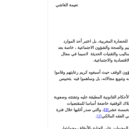
غاشي
للحضارة المغربية، بل اعتبر أحد الموارد
ليم والصحة والشؤون الاجتماعية ، خاصة بعد
ساليب والتقنيات الحديثة لاسيما في مجال
قتصادية والاجتماعية.
ن الوقف حيث أسبغوه كريم رعايتهم وقاموا
 وتنويع مجالاته، بل وساهموا فيه بتحبيس
أحكام القانونية المطبقة عليه وتشتته وصعوبة
لاك الوقفية خاضعة أساسا للمقتضيات
 الخمسة عشر
[1]
، والتي صدر أغلبها خلال فترة
ي الفقه المالكي
[2]
.
مجبولين على العناية بالأوقاف وحمايتها،