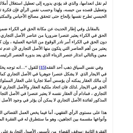
لم نقل انعدامها، والذي قد يؤدي بدوره إلى تعطيل استغلال أمل
وتعطيل قصده من حبسه، ولهذا وحسب نفس الرأي فإن فكرة تحق
الحبسي تطرح نفسها بإلحاح حتى تتحقق مصالح الأحباس والمكتري
بالمقابل وفي إطار الحديث عن مكانة الحق في الكراء ضمن 
الحق في الكراء يعتبر عنصرا ضروريا من عناصر الأصل التجاري،
دون الحق في الكراء أمر نادر الوقوع من الناحية العملية ، وإن ك
يعتبر من أهم العناصر التي يتكون منها الأصل التجاري لأن عدم تج
معين وبالتالي اندثار عنصر الزبناء الذي يعد بدوره العنصر الرئي
وفي نفس السياق ذهب أحد الفقه
[15]
للقول “…
انه توجه يخل
في الايجار الذي لا يشكل عنصرا جوهريا في الأصل التجاري كما 
أن مالك العقار يمكنه أن يؤسس أصلا تجاريا على العقار المملو
الحق في الايجار .لذلك فان اتحاد ملكية العقار والأصل التجاري ل
التجاري ، فمادام أن العقار نفسه لا يعتبر عنصرا في الأصل الت
المذكور لفائدة الأصل التجاري لا يمكن أن يؤثر في وجود الأصل ا
هذا على مستوى الرأي الفقهي، أما فيما يخص العمل القضائي ال
وأنواعها مقسمة بين اتجاهين، وهو ما سنتطرق له في الفقرة المو
الفقرة الثانية :موقف القضاء من تأسيس الأصول التجارية على ال