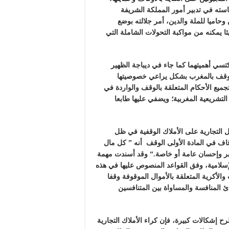
استه في تدبير أمور المملكة الشريفة
حاميا للملة والدين، أمر جلالته بوضع
ا يمكنه من مواكبة التحولات الشاملة التي
كتسي أهميتهما كما جاء في ديباجة الظهير
لوقف بالمغرب بشكل يراعي خصوصيتها
يع الأحكام المتعلقة بالوقف والواردة في
لتشريعية المغربية؛ ويضفي عليها طابعا
جارية على الأملاك الوقفية في ظل
قاف في المادة الأولى الوقف أنه ” كل مال
ر وإحسان عامة أو خاصة
.
“
وقد أسندت مهمة
لإسلامية، وفق القواعد المنصوص عليها في هذه
لأكرية المتعلقة بالأموال الموقوفة وقفا
 المنافسة والمساواة بين المتنافسين
إشكالات كبيرة، فإن كراء الأملاك التجارية