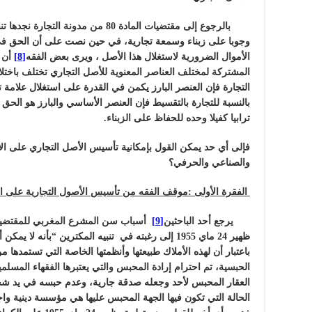
بالرجوع إلى مقتضيات المادة 80 من مد
وجوبا على زبناء وسمعة تجارية، في حين نصت على أن الحق في 
الأموال الضرورية لاستغلال هذا الأصل ، ويرى بعض الفقه
[8]
أن ه
المشتركة لمختلف العناصر المعنوية للأصل التجاري تختلف باختلا
التجارة فإن العنصر البارز يكمن في القدرة على استغلال علامة
بالنسبة للتجارة بالتقسيط فإن العنصر الأساسي والبارز هو الحق 
ترابيا كفيلا وحده للحفاظ على الزبناء.
فإلى أي حد يمكن القول بإمكانية تأسيس الأصل التجاري على الأم
والصناعي والحرفي؟
الفقرة الأولى :موقف الفقه من تأسيس الأصول التجارية على الا
يرجع أحد الباحثين
[9]
أسباب سن المشرع المغربي للمقتضيا
ظهير 24 ماي 1955 إلى رغبته في تنبيه المكترين “بأنه
باعتبار أن لهذه الأملاك طبيعتها وأنظمتها الخاصة التي تستمدها
الحبسية، تم احترام إرادة المحبس والتي يعتبرها الفقهاء المسل
العقار المحبس لأحد وجعله صدقة جارية، وعدم حبسه في يد ش
الحالة التي تكون فيها الجهة المحبس عليها هي مؤسسة دينية واج