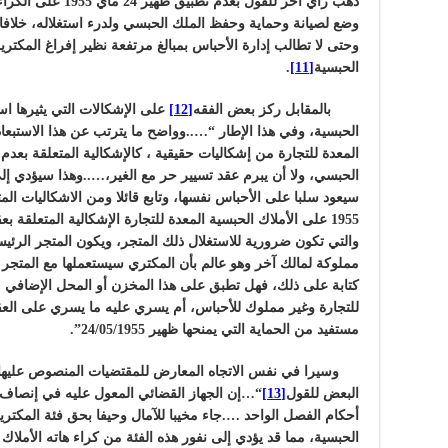
ذهب رأي أخر للقول بعدم تطبيق ظهير 24 ماي 1955 على الكراء الحبسي مطلقا
وضع لصيانة وحماية وحفظ الملك الحبسي ولدرء استغلاله، خلافا
وحتى لا تطالب إدارة الأحباس بمبالغ مرتفعة نظير إفراغ المكتر
الحبسية
[11]
.
بالمقابل ركز بعض الفقه
[12]
الحبسية، وفي هذا الإطار “…..وواضح ما يترتب عن هذا الاستبعاد
المعدة للتجارة من إشكاليات حقيقية ، كالإشكالية المتعلقة ب
الحبسي، ولا أن يبرم عقد تسيير حر مع الغير،…..وهذا سيؤدي إ
1955 على الأملاك الحبسية المعدة للتجارة الإشكالية المتعلقة ب
والتي تكون ضرورية للاستغلال ذلك المتجر، ويكون المتجر الرئيسي
مملوكة لمالك آخر وهو عالم بأن المكتري سيستعملها مع المتجر 
للتجارة وغير مملوك للأحباس، أم يسري عليه ما يسري على العقار
مستفيد من الحماية التي يمنحها ظهير 24/05/1955”.
البعض للقول
[13]
“…إن الجهاز القضائي المعول عليه في إنصاف 
أحكام الفصل الواحد ….جاء مخيبا للآمال وحيفا بحق فئة المكترين
الحبسية، مما قد يؤدي إلى نفور هذه الفئة من كراء هاته الأملاك 