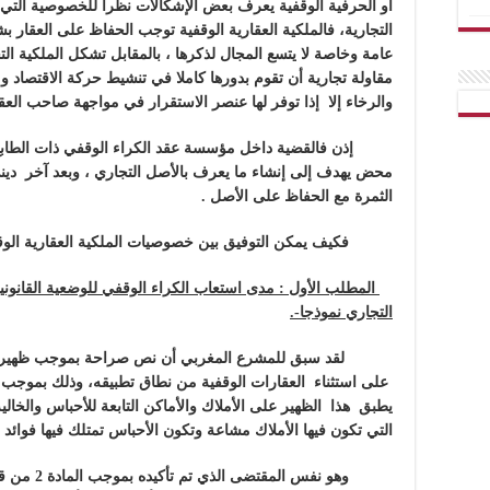
أو الحرفية الوقفية يعرف بعض الإشكالات نظرا للخصوصية التي تم
التجارية، فالملكية العقارية الوقفية توجب الحفاظ على العقار 
عامة وخاصة لا يتسع المجال لذكرها ، بالمقابل تشكل الملكية ال
مقاولة تجارية أن تقوم بدورها كاملا في تنشيط حركة الاقتصاد وم
والرخاء إلا إذا توفر لها عنصر الاستقرار في مواجهة صاحب الع
إذن فالقضية داخل مؤسسة عقد الكراء الوقفي ذات الطابع التج
محض يهدف إلى إنشاء ما يعرف بالأصل التجاري ، وبعد آخر دي
الثمرة مع الحفاظ على الأصل .
فكيف يمكن التوفيق بين خصوصيات الملكية العقارية الوقفية 
المطلب الأول : مدى استعاب الكراء الوقفي للوضعية القانونية
التجاري نموذجا-.
لقد سبق للمشرع المغربي أن نص صراحة بموجب ظهير 24 ماي955
على استثناء العقارات الوقفية من نطاق تطبيقه، وذلك بموجب ال
يطبق هذا الظهير على الأملاك والأماكن التابعة للأحباس والخالي
التي تكون فيها الأملاك مشاعة وتكون الأحباس تمتلك فيها فوائد تب
وهو نفس المقتضى الذي تم تأكيده
بموجب المادة 2 من قانون 49-16