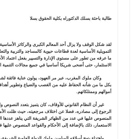
نعيمة ال
طالبة باحثة بسلك الدكتوراه بكلية الحقوق بسلا
لقد شكل الوقف ولا يزال أحد المعالم الكبرى والركائز الأساسية 
التمويلية الأساسية لعدة قطاعات حيوية كالمساجد والتربية والتع
ما عرفه من تطور على مستوى الإدارة والتسيير بفعل اعتماد الأ
الاستثمار، حتى أضحى شريكا أساسيا في جميع مجالات التنمية الا
وكان ملوك المغرب، عبر مر العهود، يولون عناية فائقة لشؤو
بكل ما من شأنه الحفاظ عليه من الغصب والضياع وتطوير أهدافه
أموالهم وممتلكاتهم.
غير أن النظام القانوني للأوقاف، كان يتميز بتعدد النصوص وال
الرجوع إلى مصادره، فضلا عن اختلاف مرجعيته، حيث ظلت الأم
المنصوص عليها في عدد من الظهائر الشريفة التي يناهز عددها
الاستعمار، ذلك بالإضافة إلى الأحكام والقواعد المنصوص عليها ف
واهتداء بنهج أسلافه الميامين ملوك الدولة العلوية الشريفة، ال