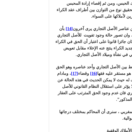
اك الحبس، ومن ثم إقصاء إرادة المحبس
يق نوع من التوازن بين أطراف عقد الكراء
ن لأملاكها على السواء.
عناصر الأصل التجاري يرى آخرون
[14]
بأن
 وان تصور حالة وجود تفويت للأصل التجاري
ان جائزا قانونا على اعتبار أن الحق في الكراء
ديد الكراء ينتج عنه الإخلاء مقابل تعويض
سي في نشأة وميلاد الأصل التجاري.
ط بين الأصل التجاري وأحد عناصره وهو الحق
هو مستقر عليه فقها
[16]
وقضاء
[17]
، ومادام
ك له حيث لا يمكن الحديث في هذه الحالة عن
ا يؤثر على استقلال النظام القانوني للأصل
جاري فان عدم وجود الحق المترتب على العقار
لمذكور”.
مغربي ، سنرى أن المحاكم بمختلف درجاتها
الية.
أملاك الوقفية