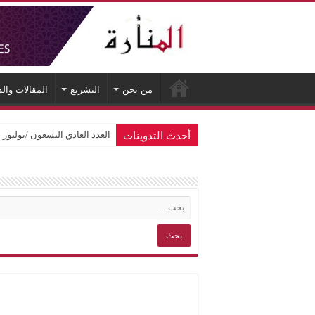
من نحن
التشريع
المقالات وال
أحدث التدوينات
العدد العادي التسعون /يوليوز 2026