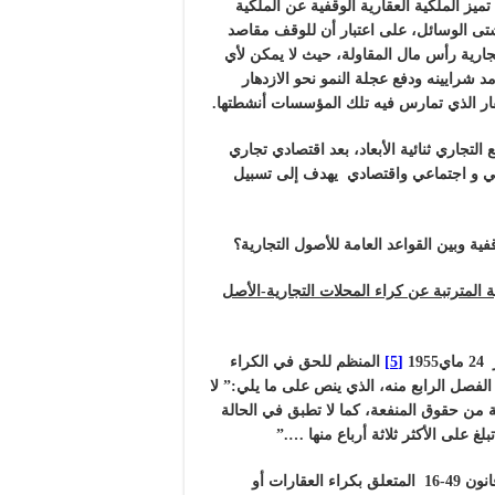
يز الملكية العقارية الوقفية عن الملكية
بشتى الوسائل، على اعتبار أن للوقف مقاصد
تجارية رأس مال المقاولة، حيث لا يمكن لأي
د شرايينه ودفع عجلة النمو نحو الازدهار
قار الذي تمارس فيه تلك المؤسسات أنشطتها.
اري ثنائية الأبعاد، بعد اقتصادي تجاري
ني و اجتماعي واقتصادي يهدف إلى تسبيل
وبين القواعد العامة للأصول التجارية؟
 المترتبة عن كراء المحلات التجارية-الأصل
1
[5]
المنظم للحق في الكراء
فصل الرابع منه، الذي ينص على ما يلي:” لا
ة من حقوق المنفعة، كما لا تطبق في الحالة
لغ على الأكثر ثلاثة أرباع منها ….”
المتعلق بكراء العقارات أو