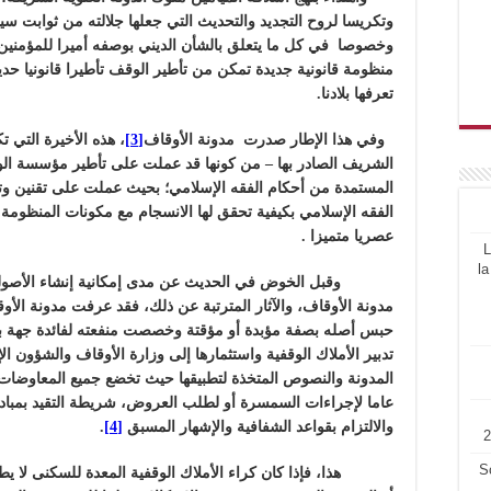
وتكريسا لروح التجديد والتحديث التي جعلها جلالته من ثوابت سي
وخصوصا في كل ما يتعلق بالشأن الديني بوصفه أميرا للمؤمنين و
منظومة قانونية جديدة تمكن من تأطير الوقف تأطيرا قانونيا حديث
تعرفها بلادنا.
وفي هذا الإطار صدرت مدونة الأوقاف
[3]
، هذه الأخيرة التي ت
الشريف الصادر بها – من كونها قد عملت على تأطير مؤسسة ا
المستمدة من أحكام الفقه الإسلامي؛ بحيث عملت على تقنين وتجم
الفقه الإسلامي بكيفية تحقق لها الانسجام مع مكونات المنظومة ا
عصريا متميزا
.
L
la
وقبل الخوض في الحديث عن مدى إمكانية إنشاء الأصول الت
مدونة الأوقاف، والآثار المترتبة عن ذلك، فقد عرفت مدونة الأو
حبس أصله بصفة مؤبدة أو مؤقتة وخصصت منفعته لفائدة جهة ب
تدبير الأملاك الوقفية واستثمارها إلى وزارة الأوقاف والشؤون ا
المدونة والنصوص المتخذة لتطبيقها حيث تخضع جميع المعاوضات وا
عاما لإجراءات السمسرة أو لطلب العروض، شريطة التقيد بمبادئ
والالتزام بقواعد الشفافية والإشهار المسبق
[4]
.
S
هذا، فإذا كان كراء الأملاك الوقفية المعدة للسكنى لا يطرح 