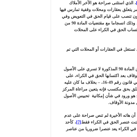
، الذي استثنى صراحة هو الآخر الأملاك
مر يتعلق بعقارات ومحلات وقفية تمارس فيها
لقانون تنصب على قيام الحق في التعويض وفي
تجديد العقد، وهو ما يتنافى مع خصوصيات كراء الأملاك الوقفية، وذلك انسجاما مع مقتضيات المادة 90 من
كتساب الحق في الكراء على المحلات
ستغل في العقارات أو المحلات التي تم
تجدر الإشارة في هذا الصدد إلى أن مقتضى الفقرة الثانية من المادة 90 المذكورة لا تسري على الأصول
أوقاف بعد اكتسابها الحق في الكراء، على
اعتبار أن هذه الحالة وإن لم يتم تنظيمها في مدونة الأوقاف ولا في قانون رقم 49-16، – بخلاف ما كان عليه
عتقد مادام الأمر يتعلق بحق مكتسب فإنه يتعين مراعاة المركز
رح هو ورود في شأن إمكانية تحبيس الأصول
ة الأوقاف، نلاحظ أن هاته الأخيرة لم تنص صراحة على عدم
ستثنت عنصر الحق في الكراء فقط
[7]
، كأحد
 في الكراء يعد عنصرا ضروريا من عناصر