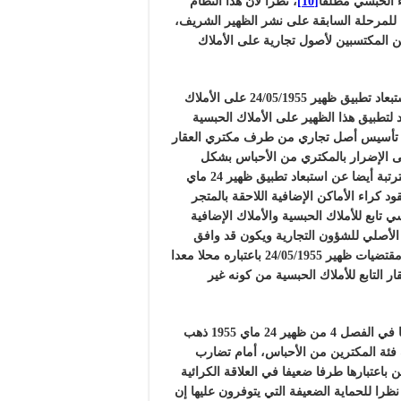
[10]
، نظرا لأن هذا النظام
 للمرحلة السابقة على نشر الظهير الشريف،
ين المكتسبين لأصول تجارية على الأملاك
على الإشكالات التي يثيرها استبعاد تطبيق ظهير 24/05/1955 على الأملاك
 لتطبيق هذا الظهير على الأملاك الحبسية
عدم تأسيس أصل تجاري من طرف مكتري العقار
لى الإضرار بالمكتري من الأحباس بشكل
سيعود سلبا على الأحباس نفسها، وتابع قائلا ومن الاشكاليات المترتبة أيضا عن استبعاد تطبيق ظهير 24 ماي
عقود كراء الأماكن الإضافية اللاحقة بالمتجر
 تابع للأملاك الحبسية والأملاك الإضافية
الأصلي للشؤون التجارية ويكون قد وافق
كتابة على ذلك، فهل تطبق على هذا المخزن أو المحل الإضافي مقتضيات ظهير 24/05/1955 باعتباره محلا معدا
 التابع للأملاك الحبسية من كونه غير
وسيرا في نفس الاتجاه المعارض للمقتضيات المنصوص عليها في الفصل 4 من ظهير 24 ماي 1955 ذهب
فئة المكترين من الأحباس، أمام تضارب
 باعتبارها طرفا ضعيفا في العلاقة الكرائية
نظرا للحماية الضعيفة التي يتوفرون عليها إن