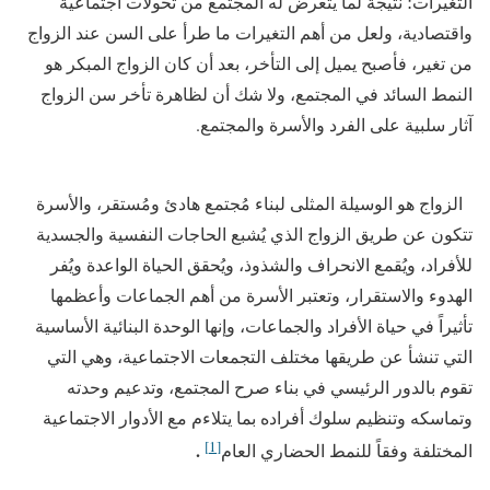
التغيرات؛ نتيجة لما يتعرض له المجتمع من تحولات اجتماعية
واقتصادية، ولعل من أهم التغيرات ما طرأ على السن عند الزواج
من تغير، فأصبح يميل إلى التأخر، بعد أن كان الزواج المبكر هو
النمط السائد في المجتمع، ولا شك أن لظاهرة تأخر سن الزواج
آثار سلبية على الفرد والأسرة والمجتمع.
الزواج هو الوسيلة المثلى لبناء مُجتمع هادئ ومُستقر، والأسرة
تتكون عن طريق الزواج الذي يُشبع الحاجات النفسية والجسدية
للأفراد، ويُقمع الانحراف والشذوذ، ويُحقق الحياة الواعدة ويُفر
الهدوء والاستقرار، وتعتبر الأسرة من أهم الجماعات وأعظمها
تأثيراً في حياة الأفراد والجماعات، وإنها الوحدة البنائية الأساسية
التي تنشأ عن طريقها مختلف التجمعات الاجتماعية، وهي التي
تقوم بالدور الرئيسي في بناء صرح المجتمع، وتدعيم وحدته
وتماسكه وتنظيم سلوك أفراده بما يتلاءم مع الأدوار الاجتماعية
[1]
.
المختلفة وفقاً للنمط الحضاري العام