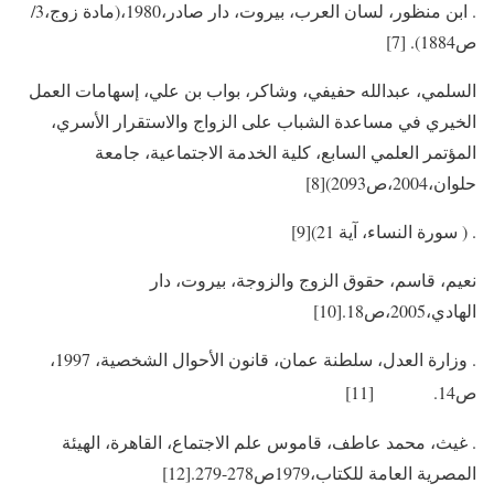
. ابن منظور، لسان العرب، بيروت، دار صادر،1980،(مادة زوج،3/
ص1884). [7]
السلمي، عبدالله حفيفي، وشاكر، بواب بن علي، إسهامات العمل
الخيري في مساعدة الشباب على الزواج والاستقرار الأسري،
المؤتمر العلمي السابع، كلية الخدمة الاجتماعية، جامعة
حلوان،2004،ص2093)[8]
. ( سورة النساء، آية 21)[9]
نعيم، قاسم، حقوق الزوج والزوجة، بيروت، دار
الهادي،2005،ص18.[10]
. وزارة العدل، سلطنة عمان، قانون الأحوال الشخصية، 1997،
ص14. [11]
. غيث، محمد عاطف، قاموس علم الاجتماع، القاهرة، الهيئة
المصرية العامة للكتاب،1979ص278-279.[12]