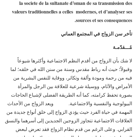
la societe de la sultanate d’oman de sa transmission des
valeurs traditionnelles a celles modernes, et d’analyser ses
sources et ses consequences.
تأخر سن الزواج في المجتمع العماني
مُـــقدّمـة
لا شك بأن الزواج من أقدم النظم الاجتماعية وأكثرها شيوعاً
وقبولاً؛ حيث أنه رباط مقدس وسنة من سنن الله في خلقه؛ لما
فيه من رحمة ومودة وألفة وتكاثر، ووقاية للنفس البشرية من
الأمراض والآثام، ووسيلة شرعية للعلاقة بين الرجل والمرأة
بصورة تحفظ كرامته، كما أنه الطريقة الفضلى لإشباع الحاجات
البيولوجية والنفسية والاجتماعية. ويعد الزواج من الأحداث
المهمة في حياة الفرد حيث يؤدي الزواج إلى خلق أنواع جديدة من
العلاقات الاجتماعية تتجاوز الزوجين الجديدين إلى أسرهما والنسق
القرابي. وعلى الرغم من قدم نظام الزواج فقد تعرض لبعض