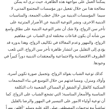
يمكننا العمل على مواجهة هذه الظاهرة، حيث نرى أنه يمكن
معالجة هذا من خلال تفعيل دور مؤسسات المجتمع المدني، لا
سيما المؤسسات الدينية من خلال خطب الجمعة، والمناسبات
الدينية الاخرى، ونشر التوعية الدينية عن الأضرار المترتبة على
تأخر سن الزواج، ولا شك أن نشر التوعية الدينية على نطاق واسع
من شأنه أن يكون قناعات مختلفة لدى الشباب عن مفاهيم
الزواج، والمهور وعدم المغالاة في تكاليف الزواج، وهذا بدوره قد
يؤدي إلى التقليل من انتشار ظاهرة تأخر سن الزواج، التي تلعب
الظروف الاقتصادية والاجتماعية والمعتقدات الدينية دوراً كبيراً في
وجودها.
كذلك توعية الشباب بفوائد الزواج، وتجميل صورة تكوين أسرة،
وأولاد ومنزل، ومساعدتهم من خلال التوسع في بناء المجمعات
السكنية كالفلل أو الشقق أو المساكن الشعبية ذات التكلفة
المناسبة والأسعار المناسبة؛ التي تشجع الشباب على الزواج. كما
أن توعية أولياء الامور على التيسير في المهور والرضا بالقليل
تماشياً مع توجيهات المصطفى صلى الله عليه وسلم “أقلهن مهراً