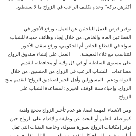
أكثرهن بركة” وعدم تكليف الراغب في الزواج ما لا يستطيع.
توفير فرص العمل للباحثين عن العمل ، ورفع الأجور في
القطاعين العام والخاص، من خلال إيجاد وظائف جديدة للشباب
سواء في القطاع الخاص أم الحكومي، ورفع سقف الأجور
لتتناسب مع غلاء المعيشة. العمل على إنشاء صندوق الزواج
على مستوى السلطنة أو في كل ولاية أو محافظة، لتقديم
مساعدات للشباب الراغب في الزواج من الجنسين، من خلال
الدولة ودعم المسؤولين وأهل الخير لصناديق الزواج؛ لتقديم منح
الزواج، وإحياء سنة الوقف الخيري؛ لمساعدة الشباب على
الزواج.
ومن الاشياء المهمة ايضا، هو عدم تأخير الزواج بحجج واهية
كمواصلة التعليم أو البحث عن وظيفة والإقدام على الزواج حين
توفر إمكانيات الزواج بصورة مقبولة، وخاصة الفتيات التي تقل
أمامهن فرص الزواج كلما تقدم بهن العمر، وبالتالي تقل فرصهن