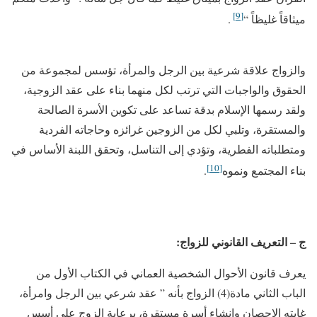
[9]
ميثاقاً غليظاً “
.
والزواج علاقة شرعية بين الرجل والمرأة، تؤسس لمجموعة من
الحقوق والواجبات التي ترتب لكل منهما بناء على عقد الزوجية،
ولقد رسمها الإسلام بدقة تساعد على تكوين الأسرة الصالحة
والمستقرة، وتلبي لكل من الزوجين غرائزه وحاجاته الفردية
ومتطلباته الفطرية، وتؤدي إلى التناسل، وتحقق اللبنة الأساس في
[10]
بناء المجتمع ونموه
.
ج – التعريف القانوني للزواج:
يعرف قانون الأحوال الشخصية العماني في الكتاب الأول من
الباب الثاني مادة(4) الزواج بأنه ” عقد شرعي بين الرجل وامرأة،
غايته الإحصان وإنشاء أسرة مستقرة، برعاية الزوج على أسس