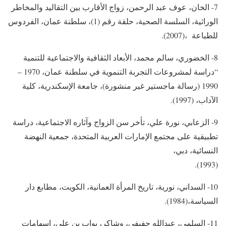
7- الخان، عوف عبد الرحمن، زواج الأقارب بين التقاليد والمخاطر
الوراثية، السلسة الصحية، حلقة رقم (1)، سلطنة عمان، الفردوس
للطباعة ،(2007).
8- الخضوري، سالم محمد، الأبعاد الثقافية والاجتماعية للتنمية
“دراسة لمشروعات التجربة التنموية في سلطنة عمان، 1970 –
1990 (رسالة ماجستير غير منشورة)، جامعة الإسكندرية، كلية
الآداب، (1997).
9- الزعابي، نورة علي، تأخر سن الزواج وآثاره الاجتماعية، دراسة
تطبيقية على مجتمع الإمارات العربية المتحدة، جمعية النهضة
النسائية، دبي،
(1993).
10- السداني، نورية، تاريخ المرأة العمانية، الكويت، مطابع دار
السياسة،(1984).
11- السلمي، عبدالله حفيفي، وشاكر، بواب بن علي، إسهامات