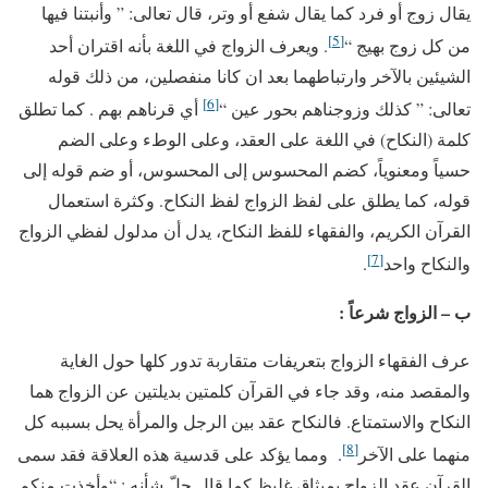
يقال زوج أو فرد كما يقال شفع أو وتر، قال تعالى: ” وأنبتنا فيها
[5]
من كل زوج بهيج “
. ويعرف الزواج في اللغة بأنه اقتران أحد
الشيئين بالآخر وارتباطهما بعد ان كانا منفصلين، من ذلك قوله
[6]
تعالى: ” كذلك وزوجناهم بحور عين “
أي قرناهم بهم . كما تطلق
كلمة (النكاح) في اللغة على العقد، وعلى الوطء وعلى الضم
حسياً ومعنوياً، كضم المحسوس إلى المحسوس، أو ضم قوله إلى
قوله، كما يطلق على لفظ الزواج لفظ النكاح. وكثرة استعمال
القرآن الكريم، والفقهاء للفظ النكاح، يدل أن مدلول لفظي الزواج
[7]
والنكاح واحد
.
ب – الزواج شرعاً :
عرف الفقهاء الزواج بتعريفات متقاربة تدور كلها حول الغاية
والمقصد منه، وقد جاء في القرآن كلمتين بديلتين عن الزواج هما
النكاح والاستمتاع. فالنكاح عقد بين الرجل والمرأة يحل بسببه كل
[8]
منهما على الآخر
. ومما يؤكد على قدسية هذه العلاقة فقد سمى
القرآن عقد الزواج بميثاق غليظ كما قال جلّ شأنه : “وأخذت منكم