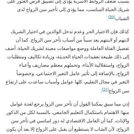
بسبب ضعف الروابط الأسرية يؤدي إلى تضييق فرص العثور على
شريك الحياة المناسب، مما يؤدي إلى تأخير سن الزواج لدى
[20]
الشباب
.
كذلك فإن الاختيار الحر وعدم تدخل الوالدين في اختيار الشريك
لابنهم أو لابنتهم يعد سبباً من أسباب تأخر سن الزواج. كما أن
تفضيل الفتاة العاملة ووضع مواصفات معينة لشريك الحياة، أضف
إلى ذلك طبيعة تعقيدات الحياة الحديثة، وزيادة تكاليف ومتطلبات
الزواج، واستقلالية الأبناء، وتحملهم معظم مصاريف وأعباء
الزواج، بالإضافة إلى تأثير عامل التغير الاجتماعي، وخصوصاً
التغير في مجال التعليم، كلها عوامل وأسباب ساعدت على ارتفاع
[21]
سن الزواج
.
إذن مما سبق يمكننا القول أن تأخر سن الزوا يرجع لعدة عوامل
منها: الاهتمام باستكمال التعليم الجامعي، بالنسبة لكل من الذكور
والإناث، كما أن العامل الاقتصادي له دور اساسي في تأخر سن
الزواج، لأن الشاب لا يستطيع أن يقبل على الزواج إلا بعد أن يكون