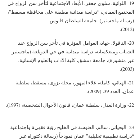
19- اللواتية، سلوى جعفر، الأبعاد الاجتماعية لتأخر سن الزواج في
المجتمع العماني، “دراسة ميدانية مطبقة على محافظة مسقط”،
(رسالة ماجستير)، جامعة السلطان قابوس،
(2012).
20- الناقولا، جهاد، العوامل المؤثرة في تأخر سن الزواج عند
الشباب ومنعكساته، دراسة ميدانية في حي الدويلعة (ماجستير
غير منشورة)، جامعة دمشق، كلية الآداب والعلوم الإنسانية،
(2003).
21- الهنائي، كاملة، غلاء المهور، مجلة نزوى، مسقط، سلطنة
عمان، العدد 39، (2009).
22- وزارة العدل، سلطنة عمان، قانون الأحوال الشخصية، (1997).
23- اليحيائي، سالم، العنوسة في الخليج رؤية فقهية واجتماعية
“دراسة تطبيقية تحليلية” عمان نموذجاً (رسالة دكتوراه غير