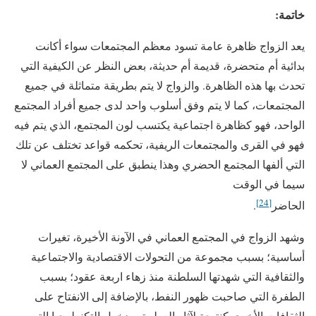
خاتمة:
يعد الزواج ظاهرة عامة تسود معظم المجتمعات سواء أكانت
بدائية أم متحضرة، قديمة أم حديثة، بعض النظر عن الكيفية التي
تحدث بها هذه الظاهرة. والزواج لا يتم بطريقة متماثلة في جميع
المجتمعات، كما لا يتم وفق أسلوب واحد لدى جميع أفراد المجتمع
الواحد، فهو كظاهرة اجتماعية يكتسب لون المجتمع، الذي يتم فيه
فهو في القرى والمجتمعات الريفية، تحكمه قواعد تختلف عن تلك
التي ألفها المجتمع الحضري وهذا ينطبق على المجتمع العماني لا
سيما في الوقت
[24]
الحاضر
.
وشهد الزواج في المجتمع العماني في الآونة الأخيرة، تغيرات
أساسية؛ بسبب مجموعة من التحولات الاقتصادية والاجتماعية
والثقافية التي شهدتها السلطنة منذ زهاء اربعة عقود؛ بسبب
الطفرة التي صاحبت ظهور النفط، بالإضافة إلى الانفتاح على
الثقافات الأخرى كنتيجة لآثار العولمة، ودخول التكنولوجيا التي