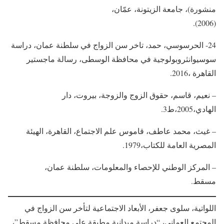
منشورة)، جامعة الزيتونة، عمّان،
(2006).
24- الحرسوسي، حمد، تاخر سن الزواج في سلطنة عمان، دراسة
سوسيوانثروبولوجية في محافظة الوسطى، رسالة ماجستير
القاهرة ،2016.
– نعيم، قاسم، حقوق الزوج والزوجة، بيروت، دار
الهادي،2005،ط3.
– غيث، محمد عاطف، قاموس علم الاجتماع، القاهرة، الهيئة
المصرية العامة للكتاب،1979.
– المركز الوطني للإحصاء والمعلومات، سلطنة عمان،
مسقط.
اللواتية، سلوى جعفر، الأبعاد الاجتماعية لتأخر سن الزواج في
المجتمع العماني، “دراسة ميدانية مطبقة على محافظة مسقط”،