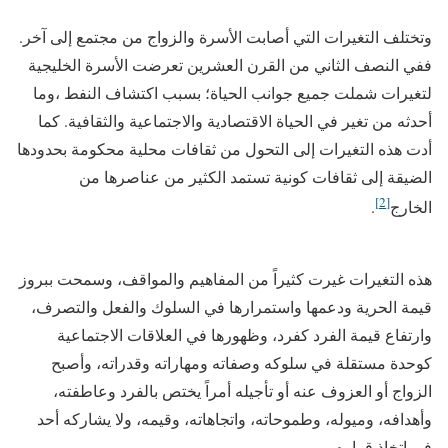
وتختلف التغيرات التي أصابت الأسرة والزواج من مجتمع إلى آخر.
ففي النصف الثاني من القرن العشرين تعرضت الأسرة الخليجية
لتغيرات شملت جميع جوانب الحياة؛ بسبب اكتشاف النفط ،وما
أحدثه من تغير في الحياة الاقتصادية والاجتماعية والثقافية. كما
أدت هذه التغيرات إلى التحول من ثقافات محلية محكومة بحدودها
الضيقة إلى ثقافات كونية تستمد الكثير من عناصرها من
[2]
الخارج
.
هذه التغيرات غيرت كثيراً من المفاهيم والمواقف، وسمحت ببروز
قيمة الحرية ودعمها واستمرارها في السلوك والفعل والتصرف،
وارتفاع قيمة الفرد كفرد، وظهورها في العلاقات الاجتماعية
كوحدة مستقلة في سلوكه وصفاته ومهاراته وقدراته، وأصبح
الزواج أو العزوف عنه أو تأجيله أمراً يختص بالفرد وعاطفته،
وأهدافه، وميوله، وطموحاته، واتجاهاته، وقيمه، ولا يشاركه أحد
في اتخاذ قراره