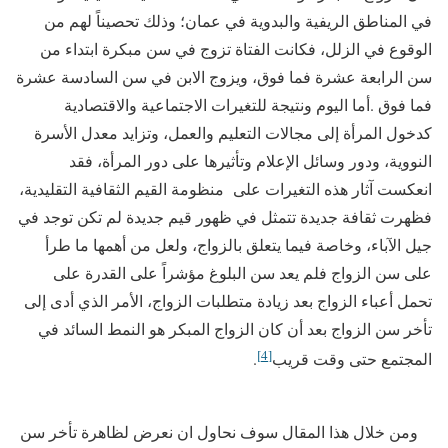
في المناطق الريفية والبدوية في عمان؛ وذلك تحصيناً لهم من
الوقوع في الزلل، فكانت الفتاة تزوج في سن مبكرة ابتداء من
سن الرابعة عشرة فما فوق، ويزوج الابن في سن السادسة عشرة
فما فوق .أما اليوم ونتيجة للتغيرات الاجتماعية والاقتصادية
كدخول المرأة إلى مجالات التعليم والعمل، وتزايد معدل الأسرة
النووية، ودور وسائل الإعلام وتأثيرها على دور المرأة، فقد
انعكست آثار هذه التغيرات على منظومة القيم الثقافية التقليدية،
فظهرت ثقافة جديدة تتمثل في ظهور قيم جديدة لم تكن توجد في
جيل الآباء، وخاصة فيما يتعلق بالزواج، ولعل من أهمها ما طرأ
على سن الزواج فلم يعد سن البلوغ مؤشراً على القدرة على
تحمل أعباء الزواج بعد زيادة متطلبات الزواج، الأمر الذي أدى إلى
تأخر سن الزواج بعد أن كان الزواج المبكر هو النمط السائد في
[4]
المجتمع حتى وقت قريب
.
ومن خلال هذا المقال سوف نحاول ان نعرض لظاهرة تأخر سن