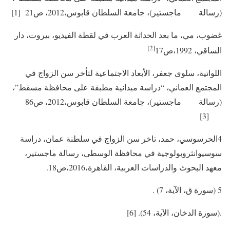
(رسالة ماجستير)، جامعة السلطان قابوس،2012، ص21 [1]
غضوب، مي، ما بعد الحداثة العرب في لقطة الفيديو، بيروت، دار
[2]
الساقي، 1992،ص17
اللواتية، سلوى جعفر، الأبعاد الاجتماعية لتأخر سن الزواج في
المجتمع العماني، “دراسة ميدانية مطبقة على محافظة مسقط”،
(رسالة ماجستير)، جامعة السلطان قابوس،2012، ص86
[3]
4الحرسوسي، حمد، تاخر سن الزواج في سلطنة عمان، دراسة
سوسيوانثروبولوجية في محافظة الوسطى، رسالة ماجستير،
معهد البحوث والدراسات العربية، القاهرة،2016،ص18.
5 (سورة ق، الآية، 7) .
.(سورة الدخان، الآية، 54). [6]