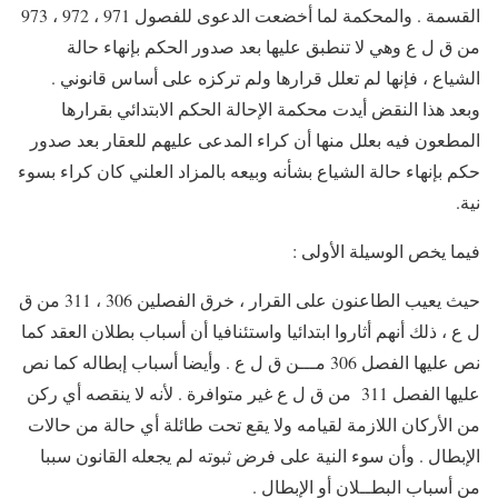
القسمة . والمحكمة لما أخضعت الدعوى للفصول 971 ، 972 ، 973
من ق ل ع وهي لا تنطبق عليها بعد صدور الحكم بإنهاء حالة
الشياع ، فإنها لم تعلل قرارها ولم تركزه على أساس قانوني .
وبعد هذا النقض أيدت محكمة الإحالة الحكم الابتدائي بقرارها
المطعون فيه بعلل منها أن كراء المدعى عليهم للعقار بعد صدور
حكم بإنهاء حالة الشياع بشأنه وبيعه بالمزاد العلني كان كراء بسوء
نية.
فيما يخص الوسيلة الأولى :
حيث يعيب الطاعنون على القرار ، خرق الفصلين 306 ، 311 من ق
ل ع ، ذلك أنهم أثاروا ابتدائيا واستئنافيا أن أسباب بطلان العقد كما
نص عليها الفصل 306 مـــن ق ل ع . وأيضا أسباب إبطاله كما نص
عليها الفصل 311 من ق ل ع غير متوافرة . لأنه لا ينقصه أي ركن
من الأركان اللازمة لقيامه ولا يقع تحت طائلة أي حالة من حالات
الإبطال . وأن سوء النية على فرض ثبوته لم يجعله القانون سببا
من أسباب البطــلان أو الإبطال .