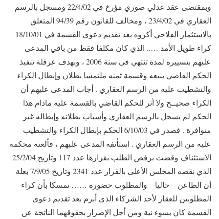
وبمقتضى عقد عدلي صوري مؤرخ في 22/4/02 ومسجل بالرسم
العقاري في 23/4/02 ، ومخالف للقانون رقم 94/39 المتعلق
بالاستثمار الفلاحي أكروه بعد تقديم دعوى القسمة في 18/10/01
كراء طويل الأمد ….. الذي كان مكلفا فقط من باقي المدعى
عليهم بتسييره لمدة تنتهي في سنة 2006 ، وبهدف عرقلة تنفيذ
الحكم القاضي ببيعه وقسمة ثمنه ملتمسا بطلان وإبطال الكراء
والتشطيب عليه من الرسم العقاري . أجاب المدعى عليهم أن
الكراء صحيــح ولا أثر للحكم القاضي بالقسمة عليه مادام هذا
الحكم لم يسجل بالرسم العقاري وأسباب بطلانه وإبطاله غير
متوافرة . فصدر في 6/10/03 الحكم بإبطال الكراء والتشطيب
عليه من الرسم العقاري . استأنفه المدعى عليهم ، فألغته محكمة
الاستئناف وقضت برفض الطلب بقرارها عدد 117 وتاريخ 25/2/04
الذي نقضه المجلس الأعلى بالقرار عدد 2341 وتاريخ 7/9/05 بعلة
أن الطاعن – حاليا – والمطلوب حضوره …… تمسكا بأن كراء
المطلوبين للعقار لأحد الشركاء الذي أبرم بعد تقديم دعوى
القسمة كان بسوء نية ومن أجل الإضرار بحقوقهما الناتجة عن