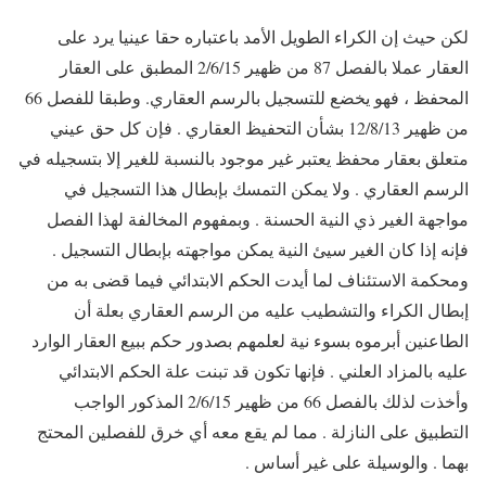
لكن حيث إن الكراء الطويل الأمد باعتباره حقا عينيا يرد على
العقار عملا بالفصل 87 من ظهير 2/6/15 المطبق على العقار
المحفظ ، فهو يخضع للتسجيل بالرسم العقاري. وطبقا للفصل 66
من ظهير 12/8/13 بشأن التحفيظ العقاري . فإن كل حق عيني
متعلق بعقار محفظ يعتبر غير موجود بالنسبة للغير إلا بتسجيله في
الرسم العقاري . ولا يمكن التمسك بإبطال هذا التسجيل في
مواجهة الغير ذي النية الحسنة . وبمفهوم المخالفة لهذا الفصل
فإنه إذا كان الغير سيئ النية يمكن مواجهته بإبطال التسجيل .
ومحكمة الاستئناف لما أيدت الحكم الابتدائي فيما قضى به من
إبطال الكراء والتشطيب عليه من الرسم العقاري بعلة أن
الطاعنين أبرموه بسوء نية لعلمهم بصدور حكم ببيع العقار الوارد
عليه بالمزاد العلني . فإنها تكون قد تبنت علة الحكم الابتدائي
وأخذت لذلك بالفصل 66 من ظهير 2/6/15 المذكور الواجب
التطبيق على النازلة . مما لم يقع معه أي خرق للفصلين المحتج
بهما . والوسيلة على غير أساس .