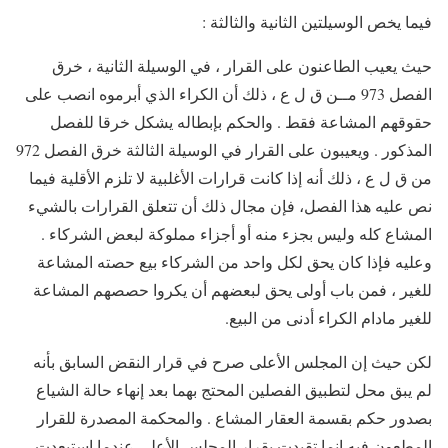
فيما يخص الوسيلتين الثانية والثالثة :
حيث يعيب الطاعنون على القرار ، في الوسيلة الثانية ، خرق
الفصل 973 مــن ق ل ع ، ذلك أن الكراء الذي أبرموه انصب على
حقوقهم المشاعة فقط . والحكم بإبطاله يشكل خرقا للفصل
المذكور . ويعيبون على القرار في الوسيلة الثالثة خرق الفصل 972
من ق ل ع ، ذلك أنه إذا كانت قرارات الأغلبية لا تلزم الأقلية فيما
نص عليه هذا الفصل، فإن مجال ذلك أن تتعلق القرارات بالشيء
المشاع كله وليس بجزء منه أو أجزاء مملوكة لبعض الشركاء .
وعليه فإذا كان يحق لكل واحد من الشركاء بيع حصته المشاعة
للغير ، فمن باب أولى يحق لبعضهم أن يكروا حصصهم المشاعة
للغير مادام الكراء أدنى من البيع.
لكن حيث إن المجلس الأعلى صرح في قرار النقض السابق بأنه
لم يبق محل لتطبيق الفصلين المحتج بهما بعد إنهاء حالة الشياع
بصدور حكم بقسمة العقار المشاع . والمحكمة المصدرة للقرار
المطعون فيه إنما تقيدت بقرار المجلس الأعلى عندما استبعدت