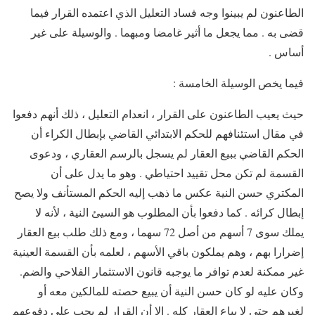
الطاعنون لم يبينوا وجه فساد التعليل الذي اعتمده القرار فيما
قضى به . مما يجعل ما أثير غامضا ومبهما . والوسيلة على غير
أساس .
فيما يخص الوسيلة الخامسة :
حيث يعيب الطاعنون على القرار ، انعدام التعليل ، ذلك أنهم دفعوا
في مقال استئنافهم للحكم الابتدائي القاضي بإبطال الكراء أن
الحكم القاضي ببيع العقار لم يسجل بالرسم العقاري ، ودعوى
القسمة لم تكن محل تقييد احتياطي . وهو ما يدل على أن
المكتري حسن النية عكس ما ذهب إليه الحكم المستأنف ولا يصح
إبطال كرائه . كما دفعوا بأن المطلوب هو السيئ النية ، لأنه لا
يملك سوى 7 أسهم من أصل 72 سهما ، ومع ذلك طلب بيع العقار
إضرارا بهم ، وهم يملكون باقي الأسهم ، لعلمه بأن القسمة العينية
غير ممكنة لعدم توافر ما يوجبه قانون الاستثمار الفلاحي والضم.
وكان عليه لو كان حسن النية أن يبيع حصته للمالكين معه أو
لغيرهم حتى لا يباع العقار كله . إلا أن القرار لم يجب على دفوعهم