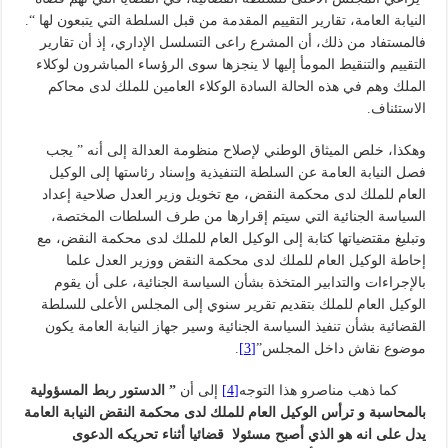
النيابة العامة، تقارير التقييم المقدمة من قبل السلطة التي يتبعون لها “.
فالمستفاد من ذلك، أن المشرع راعى التسلسل الإداري، إذ أن تقارير
التقييم والتنقيط المومأ إليها لا ينجزها سوى الرؤساء المباشرون لوكلاء
الملك وهم في هذه الحالة السادة الوكلاء العامين للملك لدى محاكم
الاستئناف.
وهكذا، خلص الميثاق الوطني لإصلاح منظومة العدالة إلى أنه ” يجب
فصل النيابة العامة عن السلطة التنفيذية وإسناد رئاستها إلى الوكيل
العام للملك لدى محكمة النقض، مع تخويل وزير العدل صلاحية إعداد
السياسة الجنائية التي سيتم إقرارها من طرف السلطات المختصة،
وتبليغ مقتضياتها كتابة إلى الوكيل العام للملك لدى محكمة النقض، مع
إحاطة الوكيل العام للملك لدى محكمة النقض ووزير العدل علما
بالإجراءات والتدابير المتخذة بشأن السياسة الجنائية، على أن يقوم
الوكيل العام للملك بتقديم تقرير سنوي إلى المجلس الأعلى للسلطة
القضائية بشأن تنفيذ السياسة الجنائية وسير جهاز النيابة العامة يكون
موضوع نقاش داخل المجلس”
[3]
.
كما ذهب مناصرو هذا التوجه
[4]
إلى أن
”
الدستور ربط المسؤولية
بالمحاسبة و ترأس الوكيل العام للملك لدى محكمة النقض النيابة العامة
يدل على انه هو الذي أصبح مسئولا قضائيا أثناء تحريكه الدعوى