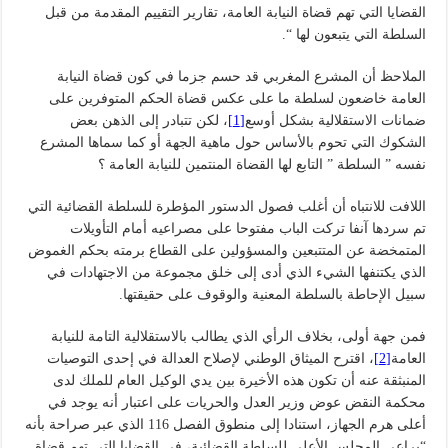
القضايا التي تهم قضاة النيابة العامة، تقارير التقييم المقدمة من قبل
السلطة التي يتبعون لها “.
الملاحظ أن المشرع المغربي قد حسم جزما في كون قضاة النيابة
العامة خاضعون لسلطة ما على عكس قضاة الحكم المتوفرين على
ضمانات الاستقلالية بشكل أوسع
[1]
، لكن تتبادر إلى الذهن بعض
الشكوك التي تحوم بالأساس حول ماهية الجهة أو كما سماها المشرع
نفسه ” السلطة ” التابع لها القضاة المنتمين للنيابة العامة ؟
اللافت للانتباه أن أغلب فصول الدستور المؤطرة للسلطة القضائية التي
تم سردها آنفا تركت الباب مفتوحا على مصراعيه أمام التأويلات
المتمخضة عن المتتبعين والمسؤولين على القطاع برمته بحكم الغموض
الذي يكتنفها الشيء الذي أدى إلى خلق مجموعة من الاجتهادات في
سبيل الإحاطة بالسلطة المعنية والوقوف على حقيقتها.
فمن جهة أولى، بخلاف الرأي الذي يطالب بالاستقلالية التامة للنيابة
العامة
[2]
، اقترح الميثاق الوطني لإصلاح العدالة في إحدى التوصيات
المنبثقة عنه أن تكون هذه الأخيرة بين يدي الوكيل العام للملك لدى
محكمة النقض عوض وزير العدل والحريات على اعتبار أنه يوجد في
أعلى هرم الجهاز، استنادا إلى منطوق الفصل 116 الذي عبر صراحة بأنه
“يراعي المجلس الأعلى للسلطة القضائية، في القضايا التي تهم قضاة