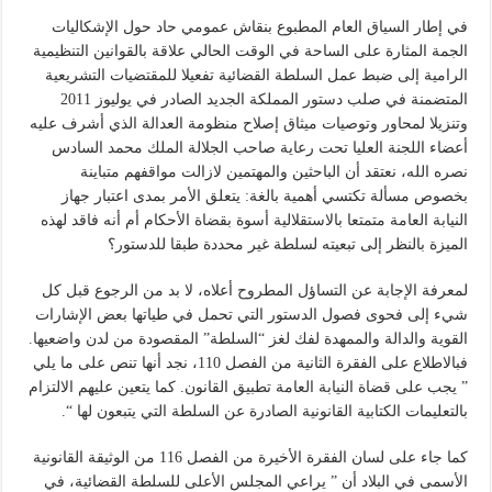
في إطار السياق العام المطبوع بنقاش عمومي حاد حول الإشكاليات
الجمة المثارة على الساحة في الوقت الحالي علاقة بالقوانين التنظيمية
الرامية إلى ضبط عمل السلطة القضائية تفعيلا للمقتضيات التشريعية
المتضمنة في صلب دستور المملكة الجديد الصادر في يوليوز 2011
وتنزيلا لمحاور وتوصيات ميثاق إصلاح منظومة العدالة الذي أشرف عليه
أعضاء اللجنة العليا تحت رعاية صاحب الجلالة الملك محمد السادس
نصره الله، نعتقد أن الباحثين والمهتمين لازالت مواقفهم متباينة
بخصوص مسألة تكتسي أهمية بالغة: يتعلق الأمر بمدى اعتبار جهاز
النيابة العامة متمتعا بالاستقلالية أسوة بقضاة الأحكام أم أنه فاقد لهذه
الميزة بالنظر إلى تبعيته لسلطة غير محددة طبقا للدستور؟
لمعرفة الإجابة عن التساؤل المطروح أعلاه، لا بد من الرجوع قبل كل
شيء إلى فحوى فصول الدستور التي تحمل في طياتها بعض الإشارات
القوية والدالة والممهدة لفك لغز “السلطة” المقصودة من لدن واضعيها.
فبالاطلاع على الفقرة الثانية من الفصل 110، نجد أنها تنص على ما يلي
” يجب على قضاة النيابة العامة تطبيق القانون. كما يتعين عليهم الالتزام
بالتعليمات الكتابية القانونية الصادرة عن السلطة التي يتبعون لها “.
كما جاء على لسان الفقرة الأخيرة من الفصل 116 من الوثيقة القانونية
الأسمى في البلاد أن ” يراعي المجلس الأعلى للسلطة القضائية، في