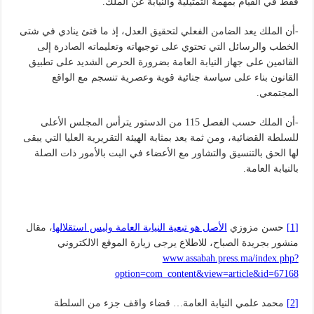
فقط في القيام بمهمة التمثيلية والنيابة عن الملك.
-أن الملك يعد الضامن الفعلي لتحقيق العدل، إذ ما فتئ ينادي في شتى
الخطب والرسائل التي تحتوي على توجيهاته وتعليماته الصادرة إلى
القائمين على جهاز النيابة العامة بضرورة الحرص الشديد على تطبيق
القانون بناء على سياسة جنائية قوية وعصرية تنسجم مع الواقع
المجتمعي.
-أن الملك حسب الفصل 115 من الدستور يترأس المجلس الأعلى
للسلطة القضائية، ومن ثمة يعد بمثابة الهيئة التقريرية العليا التي يبقى
لها الحق بالتنسيق والتشاور مع الأعضاء في البت بالأمور ذات الصلة
بالنيابة العامة.
[1]
حسن مزوزي
الأصل هو تبعية النيابة العامة وليس استقلالها
، مقال
منشور بجريدة الصباح، للاطلاع يرجى زيارة الموقع الالكتروني
www.assabah.press.ma/index.php?
option=com_content&view=article&id=67168
[2]
محمد علمي النيابة العامة… قضاء واقف جزء من السلطة