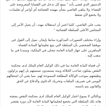
الدستور الذي قضى بأنه ” يمنع كل تدخل في القضايا المعروضة على
القضاء؛ ولا يتلقى القاضي بشأن مهمته القضائية أي أوامر أو تعليمات،
ولا يخضع لأي ضغط.
يجب على القاضي، كلما اعتبر أن استقلاله مهدد، أن يحيل الأمر إلى
المجلس الأعلى للسلطة القضائية “.
وإزاء مختلف التصورات المذكورة سابقا بإيجاز، نميل إلى القول في
موقفنا الشخصي بأن السلطة التي يتبع تعليماتها السادة القضاة
الساهرين على جهاز النيابة العامة تتجلى في الملكية، وسندنا في ما
نذهب إليه :
-أن قضاة النيابة العامة بما في ذلك الوكيل العام للملك لدى محكمة
النقض يمثلون صاحب الجلالة ومنه يستمدون تسميتهم بل إنهم يزاولون
وظيفتهم بموجب الوكالة المطلقة الممنوحة لهم، مما يعني أن اشتغالهم
اليومي في تصريف الملفات وتحريك الدعاوى والدفاع عن الحق
والقانون يتم باسمه.
وبالتالي لا يسوغ اعتبار الوكيل العام للملك لدى محكمة النقض بصفته
هاته تلك السلطة التي يخضع لتعليماتها النيابة العامة لأن دوره يقتصر