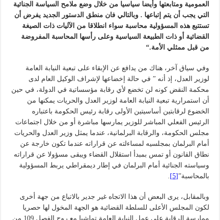
العمومية ومتابعتها وأيضا سياسيا من خلال وضع ملامح السياسة الجنائية
التي يجب أن يتم إتباعها . وبالتالي فان منطق الدستور الجديد يفرض أن
تستتبع هذه المسؤولية محاسبة سواء انطلاقا من الآليات ذات الصيغة
القضائية أو ذات الطبيعة السياسية وعلى رأسها المحاسبة المفروضة
من قبل ممثلي الأمة
.
“
وفي سياق آخر، هناك من يدافع عن الإبقاء على تبعية النيابة العامة
لوزير العدل، إذ أنه ” في حالة إخضاعها لإشراف الوكيل العام لدى
محكمة النقض كونه لن تخضع لأي رقابة مؤسساتية في الدولة، في حين
أن استمرارية تبعية النيابة العامة لوزير العدل والحريات يمكنها من
الخضوع لرقابتين أساسيتين الأولى رقابة رئيس الحكومة باعتباره
الرئيس الفعلي المباشر للوزير يمارسها مباشرة أو من خلال اجتماعات
مجلس الحكومة، والرقابة البرلمانية، عندما يمثل وزير العدل والحريات
أمام البرلمان بمجلسيه لمساءلته عن قراراته عندما تكون خارجة عن
نطاق القانون أو تمس بمبدأ استقلال القضاء ويبقى مسؤولا عن قراراته
وسياسته الجنائية أمام البرلمان في إطار ديمقراطي يربط المسؤولية
بالمحاسبة”
[5]
.
وبالمقابل، يرى البعض أن هذا الاتجاه غير جدير بالاتباع من جهة أخرى
لكون المجلس الأعلى للسلطة القضائية هو الجهة المخول لها حصريا
ممارسة الرقابة على عمل النيابة العامة تماشيا مع روح الفصل 109 من