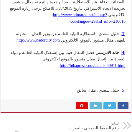
القضائية : دفاعا عن الاستقلالية.. ضد الرجعية والتبعية، مقال منشور
بجريدة الاتجاد الاشتراكي بتاريخ 3/27/2015 للاطلاع يرجى زيارة الموقع
الالكتروني
http://www.ailmaroc.net/ail.asp?
codelangue=29&id_info=210818
[3]
خليل سعدي: استقلالية النيابة العامة عن وزير العدل…محاولة
للفهم، مقال منشور بالموقع الالكتروني
http://www.nadorcity.com
[4]
خالد الادريسي
فصل المقال فيما بين إستقلال النيابة العامة و دولة
القضاة من إتصال مقال منشور بالموقع الالكتروني
http://hibapress.com/details-48911.html
[5]
خليل سعدي، مقال سابق
السابق
واقع الضغط الضريبي بالمغرب
التالي