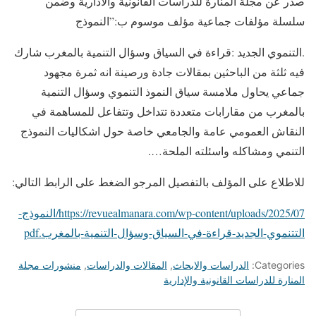
صدر عن مجلة المنارة للدراسات القانونية والادارية وضمن
سلسلة مؤلفات جماعية مؤلف موسوم ب:”النموذج
.التنموي الجديد :قراءة في السياق وسؤال التنمية بالمغرب شارك
فيه ثلثة من الباحثين بمقالات جادة ورصينة انه ثمرة مجهود
جماعي يحاول ملامسة سياق النموذ التنموي وسؤال التنمية
بالمغرب من مقارابات متعددة تتداخل وتتفاعل للمساهمة في
النقاش العمومي عامة والجامعي خاصة حول اشكاليات النموذج
التنمي ومشاكله واسئلته الملحة….
للاطلاع على المؤلف بالتفصيل المرجو الضغط على الرابط التالي:
https://revuealmanara.com/wp-content/uploads/2025/07/النموذج-
التتنموي-الجديد-قراءة-في-السياق-وسؤال-التنمية-بالمغرب.pdf
Categories:
الدراسات والابحاث
,
المقالات والدراسات
,
منشورات مجلة
المنارة للدراسات القانونية والإدارية