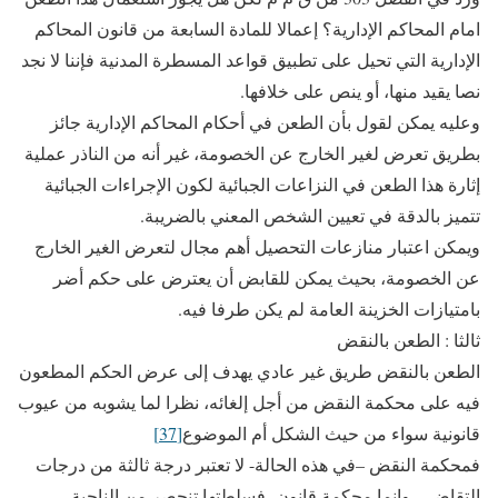
امام المحاكم الإدارية؟ إعمالا للمادة السابعة من قانون المحاكم
الإدارية التي تحيل على تطبيق قواعد المسطرة المدنية فإننا لا نجد
نصا يقيد منها، أو ينص على خلافها.
وعليه يمكن لقول بأن الطعن في أحكام المحاكم الإدارية جائز
بطريق تعرض لغير الخارج عن الخصومة، غير أنه من الناذر عملية
إثارة هذا الطعن في النزاعات الجبائية لكون الإجراءات الجبائية
تتميز بالدقة في تعيين الشخص المعني بالضريبة.
ويمكن اعتبار منازعات التحصيل أهم مجال لتعرض الغير الخارج
عن الخصومة، بحيث يمكن للقابض أن يعترض على حكم أضر
بامتيازات الخزينة العامة لم يكن طرفا فيه.
ثالثا : الطعن بالنقض
الطعن بالنقض طريق غير عادي يهدف إلى عرض الحكم المطعون
فيه على محكمة النقض من أجل إلغائه، نظرا لما يشوبه من عيوب
قانونية سواء من حيث الشكل أم الموضوع
[37]
فمحكمة النقض –في هذه الحالة- لا تعتبر درجة ثالثة من درجات
التقاضي، وإنما محكمة قانون، فسلطتها تنحصر من الناحية