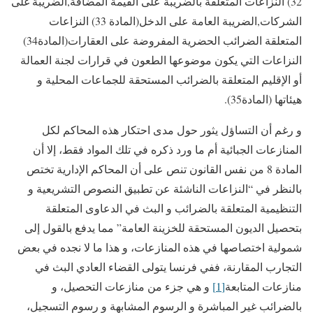
32) النزاعات المتعلقة بالضريبة على القيمة المضافة,الضريبة غلى
الشركات,الضريبة العامة على الدخل(المادة 33) النزاعات
المتعلقة الضرائب الحضرية المفروضة على العقارات(المادة34)
النزاعات التي يكون موضوعها الطعون في قرارات لجنة العمالة
أو الإقليم المتعلقة بالضرائب المستحقة للجماعات المحلية و
هيئاتها (المادة35).
و رغم أن التساؤل يثور حول مدى احتكار هذه المحاكم لكل
المنازعات الجبائية أم ما ورد ذكره في تلك المواد فقط، إلا أن
المادة 8 من نفس القانون تنص على أن المحاكم الإدارية تختص
بالنظر في “النزاعات الناشئة عن تطبيق النصوص التشريعية و
التنظيمية المتعلقة بالضرائب و البث في الدعاوى المتعلقة
بتحصيل الديون المستحقة للخزينة العامة” مما يدفع بالقول إلى
شمولية اختصاصها في هذه المنازعات، و هذا ما لا نجده في بعض
التجارب المقارنة، ففي فرنسا يتولى القضاء العادي البث في
منازعات المتابعة
[1]
و هي جزء من منازعات التحصيل، و
بالضرائب غير المباشرة و الرسوم المشابهة و رسوم التسجيل،