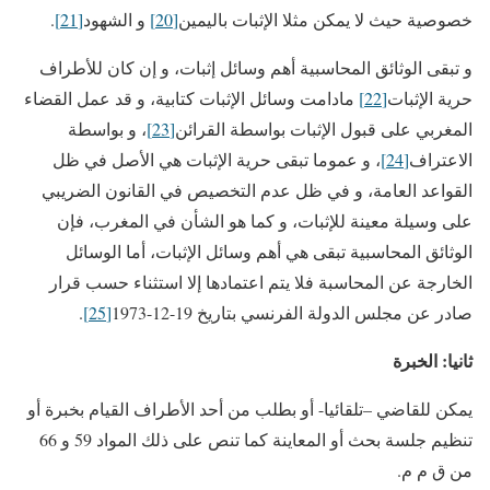
خصوصية حيث لا يمكن مثلا الإثبات باليمين
[20]
و الشهود
[21]
.
و تبقى الوثائق المحاسبية أهم وسائل إثبات، و إن كان للأطراف
حرية الإثبات
[22]
مادامت وسائل الإثبات كتابية، و قد عمل القضاء
المغربي على قبول الإثبات بواسطة القرائن
[23]
، و بواسطة
الاعتراف
[24]
، و عموما تبقى حرية الإثبات هي الأصل في ظل
القواعد العامة، و في ظل عدم التخصيص في القانون الضريبي
على وسيلة معينة للإثبات، و كما هو الشأن في المغرب، فإن
الوثائق المحاسبية تبقى هي أهم وسائل الإثبات، أما الوسائل
الخارجة عن المحاسبة فلا يتم اعتمادها إلا استثناء حسب قرار
صادر عن مجلس الدولة الفرنسي بتاريخ 19-12-1973
[25]
.
ثانيا: الخبرة
يمكن للقاضي –تلقائيا- أو بطلب من أحد الأطراف القيام بخبرة أو
تنظيم جلسة بحث أو المعاينة كما تنص على ذلك المواد 59 و 66
من ق م م.