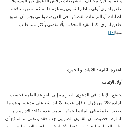
و عموما فإن مختلف التشريعات ترفض الدعوى غير المسبوقة
بطعن إداري أولي مادام القانون يستلزم ذلك، كما تنص مناقشة
الطلبات أو النزاعات القضائية في العريضة والتي يجب أن تسبق
بطعن إداري، كما تتقيد المحكمة بألا تقضي بأكثر مما طلب
منها
[18]
.
الفقرة الثانية : الاثبات و الخبرة
أولا: الإثبات
يخضع الإثبات في الدعوى الضريبية إلى القواعد العامة فحسب
المادة 399 من ق ل ع فإن عبء الاثبات يقع على مدعيه، و هو ما
يصعب تطبيقه في المادة الجبائية بسبب عدم تكافؤ الإدارة مع
الملزم، خصوصا أن القانون الضريبي جد معقد و تقني، و الواقع أن
اغلب الدعاوى الجبائية يرفعها الأفراد في مواجهة الإدارة الضريبية