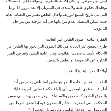
ليس لهم موطن أو محل إقامة بالمغرب، ويتوقف أجل الاستئناف
بوفاة المحكوم عليه ولا يبتدئ في السريان إلا بعد مرور 15 يوما
التي تلي تاريخ التبليغ للورثة، وآجال الطعن تعتبر من النظام العام،
حيث يمكن التمسك بعدم مراعاتها في أية مرحلة من مراحل
الدعوى.
الفقرة الثانية : طرق الطعن غير العادية
طرق الطعن غير العادية هي تلك الطرق التي يجوز بها الطعن في
الأحكام لأسباب يحددها القانون، وهي إعادة النظر، وتعرض الغير
الخارج عن الخصومة، والطعن بالنقض.
أولا : الطعن بإعادة النظر
الطعن بالتماس إعادة النظر هو طعن استئنافي يقدم من أحد
أطراف الدعوى للوصول إلى إلغاء حكم قضائي، لم يعد قابلا
بالطرق العادية كالتعرض والاستئناف، وهو طعن يوجه إلى نفس
المحكمة التي أصدرت الحكم المطعون فيه إذا تحقق شرط من
الشروط التي حددها القانون على سبيل الحصر
[34]