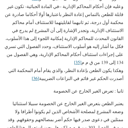
وعليه فإن أحكام المحاكم الإدارية –في المادة الجبائية- تكون غير
قابلة للطعن بالتماس إعادة النظر باعتبارها أولا أحكاما صادرة عن
محكمة أول درجة، ثم ثانيهما لقابليتهما للاستئناف أمام محاكم
الاستئناف الإدارية، وتجدر الإشارة إلى أن المشرع لم يدرج في
القانون المحدث للمحاكم الإدارية إمكانية اللجوء إلى هذا الأسلوب،
فكل ما أشار إليه هو أسلوب الاستئناف، وحدد الفصول التي تسري
على إجراءات استئناف أحكام المحاكم الإدارية، وهي الفصول من
134 إلى 139 من ق م م
[35]
وهكذا يكون الطعن بإعادة النظر، والذي يقام أمام المحكمة التي
أصدرت الحكم غير قائم في النزاعات الضريبية
[36]
ثانيا : تعرض الغير الخارج عن الخصومة
يعتبر الطعن بتعرض الغير الخارج عن الخصومة سبيلا استثنائيا
وضعه المشرع لمصلحة الأشخاص الذين لم يكونوا أطرافا ولا
ممثلين في دعوى صدر فيها حكم أضر بمصالحهم وحقوقهم. وقد
ورد في الفصل 303 من ق م م لكن هل يجوز استعمال هذا الطعن