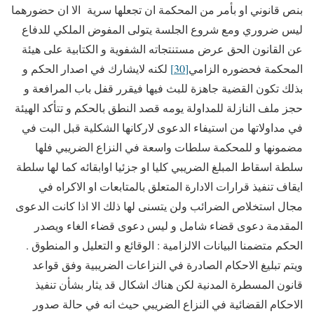
بنص قانوني او بأمر من المحكمة ان تجعلها سرية الا ان حضورهما
ليس ضروري ومع شروع الجلسة يتولى المفوض الملكي للدفاع
عن القانون الحق عرض مستنتجاته الشفوية و الكتابية على هيئة
المحكمة فحضوره الزامي
[30]
لكنه لايشارك في اصدار الحكم و
بذلك تكون القضية جاهزة للبث فيها فيقرر قفل باب المرافعة و
حجز ملف النازلة للمداولة يومه قصد النطق بالحكم و تتأكد الهيئة
في مداولاتها من استيفاء الدعوى لاركانها الشكلية قبل البت في
مضمونها و للمحكمة سلطات واسعة في النزاع الضريبي فلها
سلطة اسقاط المبلغ الضريبي كليا او جزئيا اوابقائه كما لها سلطة
ايقاف تنفيذ قرارات الادارة المتعلق بالمتابعات او الاكراه في
مجال استخلاص الضرائب ولن يتسنى لها ذلك الا اذا كانت الدعوى
المقدمة دعوى قضاء شامل و ليس دعوى قضاء الغاء ويصدر
الحكم متضمنا البيانات الالزامية : الوقائع و التعليل و المنطوق .
ويتم تبليغ الاحكام الصادرة في النزاعات الضريبية وفق قواعد
قانون المسطرة المدنية لكن هناك اشكال قد يثار بشأن تنفيذ
الاحكام القضائية في النزاع الضريبي حيث انه في حالة صدور